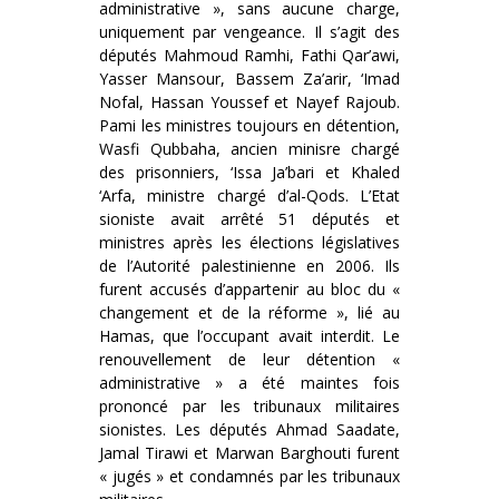
administrative », sans aucune charge,
uniquement par vengeance. Il s’agit des
députés Mahmoud Ramhi, Fathi Qar’awi,
Yasser Mansour, Bassem Za’arir, ‘Imad
Nofal, Hassan Youssef et Nayef Rajoub.
Pami les ministres toujours en détention,
Wasfi Qubbaha, ancien minisre chargé
des prisonniers, ‘Issa Ja’bari et Khaled
‘Arfa, ministre chargé d’al-Qods. L’Etat
sioniste avait arrêté 51 députés et
ministres après les élections législatives
de l’Autorité palestinienne en 2006. Ils
furent accusés d’appartenir au bloc du «
changement et de la réforme », lié au
Hamas, que l’occupant avait interdit. Le
renouvellement de leur détention «
administrative » a été maintes fois
prononcé par les tribunaux militaires
sionistes. Les députés Ahmad Saadate,
Jamal Tirawi et Marwan Barghouti furent
« jugés » et condamnés par les tribunaux