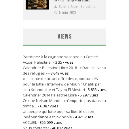
Comité Action Palestine
5 juin 2026
VIEWS
Participez à la cagnotte solidaire du Comité
Action Palestine !
- 3 357 vues
Calendrier Palestine Libre 2018 : « Dans le camp
des réfugiés »
- 8 649 vues
« Le contexte actuel offre des opportunités
pour la lutte » Interview de Mounir Chafik par
Lina Kennouche et Tayeb El Mestari
- 5 833 vues
Calendrier 2014 Palestine Libre
- 5 297 vues
Ce que Nelson Mandela n’emporte pas dans sa
tombe…
- 6 387 vues
Un peuple qui lutte pour sa liberté et son
indépendance est invincible
- 4 921 vues
ACCUEIL
- 355 099 vues
Nous contacter
- 40 812 vues