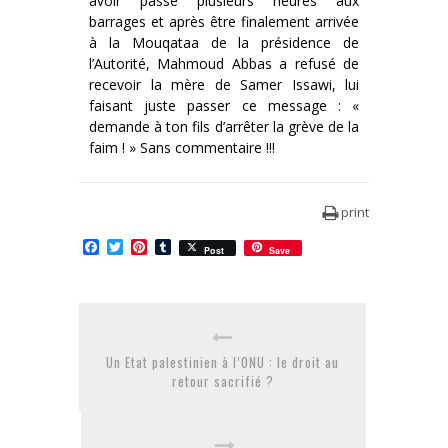
avoir passé plusieurs heures aux
barrages et après être finalement arrivée
à la Mouqataa de la présidence de
l’Autorité, Mahmoud Abbas a refusé de
recevoir la mère de Samer Issawi, lui
faisant juste passer ce message : «
demande à ton fils d’arrêter la grève de la
faim ! » Sans commentaire !!!
print
Facebook
Twitter
Pinterest
Tumblr
Post
Save
Un Etat palestinien à l’ONU : le droit au
retour sacrifié ?