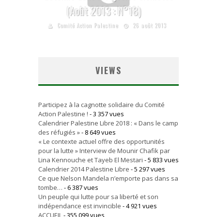
(Août 2013 : N°18)
Comité Action Palestine
26 août 2013
VIEWS
Participez à la cagnotte solidaire du Comité
Action Palestine !
- 3 357 vues
Calendrier Palestine Libre 2018 : « Dans le camp
des réfugiés »
- 8 649 vues
« Le contexte actuel offre des opportunités
pour la lutte » Interview de Mounir Chafik par
Lina Kennouche et Tayeb El Mestari
- 5 833 vues
Calendrier 2014 Palestine Libre
- 5 297 vues
Ce que Nelson Mandela n’emporte pas dans sa
tombe…
- 6 387 vues
Un peuple qui lutte pour sa liberté et son
indépendance est invincible
- 4 921 vues
ACCUEIL
- 355 099 vues