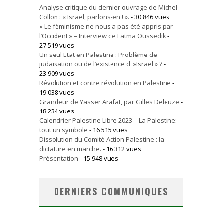
Analyse critique du dernier ouvrage de Michel
Collon : « Israël, parlons-en ! ».
- 30 846 vues
« Le féminisme ne nous a pas été appris par
l’Occident » – Interview de Fatma Oussedik
-
27 519 vues
Un seul Etat en Palestine : Problème de
judaïsation ou de l’existence d' »Israël » ?
-
23 909 vues
Révolution et contre révolution en Palestine
-
19 038 vues
Grandeur de Yasser Arafat, par Gilles Deleuze
-
18 234 vues
Calendrier Palestine Libre 2023 – La Palestine:
tout un symbole
- 16 515 vues
Dissolution du Comité Action Palestine : la
dictature en marche.
- 16 312 vues
Présentation
- 15 948 vues
DERNIERS COMMUNIQUES