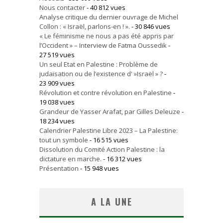
Nous contacter
- 40 812 vues
Analyse critique du dernier ouvrage de Michel
Collon : « Israël, parlons-en ! ».
- 30 846 vues
« Le féminisme ne nous a pas été appris par
l’Occident » – Interview de Fatma Oussedik
-
27 519 vues
Un seul Etat en Palestine : Problème de
judaïsation ou de l’existence d' »Israël » ?
-
23 909 vues
Révolution et contre révolution en Palestine
-
19 038 vues
Grandeur de Yasser Arafat, par Gilles Deleuze
-
18 234 vues
Calendrier Palestine Libre 2023 – La Palestine:
tout un symbole
- 16 515 vues
Dissolution du Comité Action Palestine : la
dictature en marche.
- 16 312 vues
Présentation
- 15 948 vues
A LA UNE