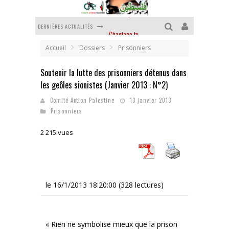
DERNIÈRES ACTUALITÉS
Chantage terroriste
La révolution ou rien
Accueil
Dossiers
Prisonniers
Des accords de paix sans le peuple et contre le peuple
Soutenir la lutte des prisonniers détenus dans
les geôles sionistes (Janvier 2013 : N°2)
La guerre sioniste, la guerre démographique
Comité Action Palestine
13 janvier 2013
La banalité du mal colonial
Prisonniers
Yankees, Go home !
2 215 vues
le 16/1/2013 18:20:00 (328 lectures)
« Rien ne symbolise mieux que la prison