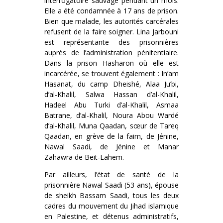
interrogatoire sauvage pendant un mois.
Elle a été condamnée à 17 ans de prison.
Bien que malade, les autorités carcérales
refusent de la faire soigner. Lina Jarbouni
est représentante des prisonnières
auprès de l’administration pénitentiaire.
Dans la prison Hasharon où elle est
incarcérée, se trouvent également : In’am
Hasanat, du camp Dheishé, Alaa Ju’bi,
d’al-Khalil, Salwa Hassan d’al-Khalil,
Hadeel Abu Turki d’al-Khalil, Asmaa
Batrane, d’al-Khalil, Noura Abou Wardé
d’al-Khalil, Muna Qaadan, sœur de Tareq
Qaadan, en grève de la faim, de Jénine,
Nawal Saadi, de Jénine et Manar
Zahawra de Beit-Lahem.
Par ailleurs, l’état de santé de la
prisonnière Nawal Saadi (53 ans), épouse
de sheikh Bassam Saadi, tous les deux
cadres du mouvement du Jihad islamique
en Palestine, et détenus administratifs,