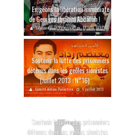
Exigeons la libération immédiate
de Georges Ibrahim Abdallah !
Comité Action Palestine
17 juin 2022
Soutenir la lutte des prisonniers
détenus dans les geôles sionistes
(Juillet 2013 : N°16)
Comité Action Palestine
5 juillet 2013
Soutenir la lutte des prisonniers
détenus dans les geôles sionistes