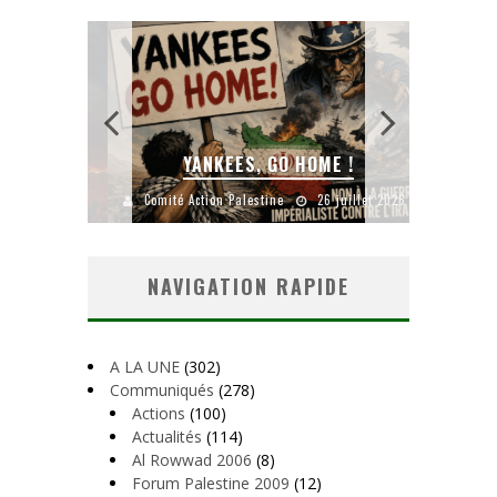
AL
YANKEES, GO HOME !
CH
août 2026
Comité Action Palestine
26 juillet 2026
Comité A
NAVIGATION RAPIDE
A LA UNE
(302)
Communiqués
(278)
Actions
(100)
Actualités
(114)
Al Rowwad 2006
(8)
Forum Palestine 2009
(12)