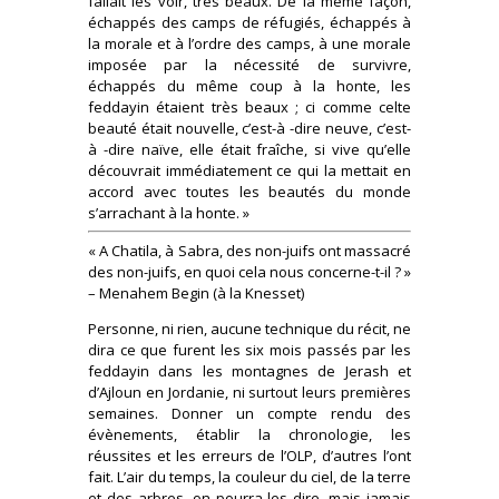
fallait les voir, très beaux. De la même façon,
échappés des camps de réfugiés, échappés à
la morale et à l’ordre des camps, à une morale
imposée par la nécessité de survivre,
échappés du même coup à la honte, les
feddayin étaient très beaux ; ci comme celte
beauté était nouvelle, c’est-à -dire neuve, c’est-
à -dire naïve, elle était fraîche, si vive qu’elle
découvrait immédiatement ce qui la mettait en
accord avec toutes les beautés du monde
s’arrachant à la honte. »
« A Chatila, à Sabra, des non-juifs ont massacré
des non-juifs, en quoi cela nous concerne-t-il ? »
– Menahem Begin (à la Knesset)
Personne, ni rien, aucune technique du récit, ne
dira ce que furent les six mois passés par les
feddayin dans les montagnes de Jerash et
d’Ajloun en Jordanie, ni surtout leurs premières
semaines. Donner un compte rendu des
évènements, établir la chronologie, les
réussites et les erreurs de l’OLP, d’autres l’ont
fait. L’air du temps, la couleur du ciel, de la terre
et des arbres, on pourra les dire, mais jamais