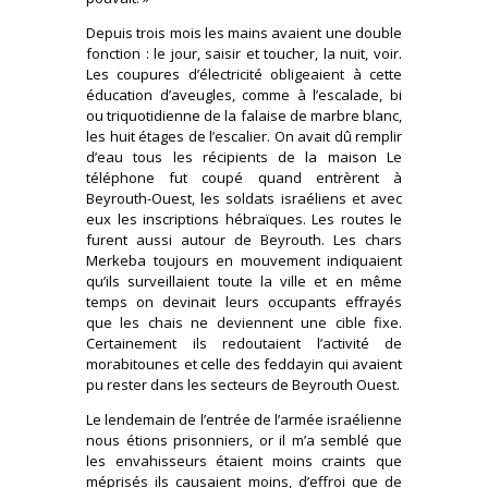
Depuis trois mois les mains avaient une double
fonction : le jour, saisir et toucher, la nuit, voir.
Les coupures d’électricité obligeaient à cette
éducation d’aveugles, comme à l’escalade, bi
ou triquotidienne de la falaise de marbre blanc,
les huit étages de l’escalier. On avait dû remplir
d’eau tous les récipients de la maison Le
téléphone fut coupé quand entrèrent à
Beyrouth-Ouest, les soldats israéliens et avec
eux les inscriptions hébraïques. Les routes le
furent aussi autour de Beyrouth. Les chars
Merkeba toujours en mouvement indiquaient
qu’ils surveillaient toute la ville et en même
temps on devinait leurs occupants effrayés
que les chais ne deviennent une cible fixe.
Certainement ils redoutaient l’activité de
morabitounes et celle des feddayin qui avaient
pu rester dans les secteurs de Beyrouth Ouest.
Le lendemain de l’entrée de l’armée israélienne
nous étions prisonniers, or il m’a semblé que
les envahisseurs étaient moins craints que
méprisés ils causaient moins, d’effroi que de