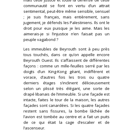
communauté se font en vertu d’un attrait
sentimental, peut-être même sensible, sensuel
; je suis français, mais entièrement, sans
jugement, je défends les Palestiniens. Ils ont le
droit pour eux puisque je les aime. Mais les
aimerais-je si l’injustice n’en faisait pas un
peuple vagabond ?
Les immeubles de Beyrouth sont à peu près
tous touchés, dans ce qu’on appelle encore
Beyrouth Ouest. Ils s’affaissent de différentes
façons : comme un mille-feuilles serré par les
doigts d’un King-Kong géant, indifférent et
vorace, d’autres fois les trois ou quatre
derniers étages s’inclinent délicieusement
selon un plissé très élégant, une sorte de
drapé libanais de l’immeuble. Si une façade est
intacte, faites le tour de la maison, les autres
façades sont canardées. Si les quatre façades
restent sans fissures, la bombe lâchée de
l’avion est tombée au centre et a fait un puits
de ce qui était la cage d’escalier et de
l’ascenseur.