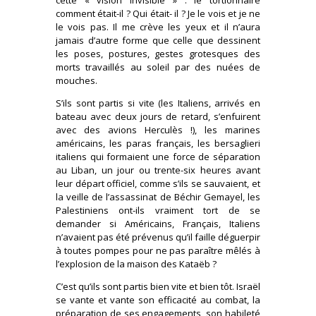
comment était-il ? Qui était- il ? Je le vois et je ne
le vois pas. Il me crève les yeux et il n’aura
jamais d’autre forme que celle que dessinent
les poses, postures, gestes grotesques des
morts travaillés au soleil par des nuées de
mouches.
S’ils sont partis si vite (les Italiens, arrivés en
bateau avec deux jours de retard, s’enfuirent
avec des avions Herculès !), les marines
américains, les paras français, les bersaglieri
italiens qui formaient une force de séparation
au Liban, un jour ou trente-six heures avant
leur départ officiel, comme s’ils se sauvaient, et
la veille de l’assassinat de Béchir Gemayel, les
Palestiniens ont-ils vraiment tort de se
demander si Américains, Français, Italiens
n’avaient pas été prévenus qu’il faille déguerpir
à toutes pompes pour ne pas paraître mêlés à
l’explosion de la maison des Kataëb ?
C’est qu’ils sont partis bien vite et bien tôt. Israël
se vante et vante son efficacité au combat, la
préparation de ses engagements, son habileté