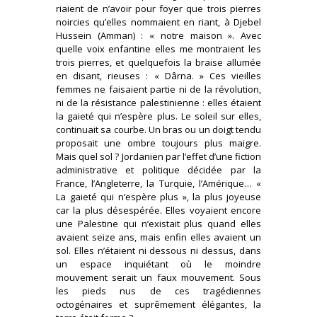
riaient de n’avoir pour foyer que trois pierres
noircies qu’elles nommaient en riant, à Djebel
Hussein (Amman) : « notre maison ». Avec
quelle voix enfantine elles me montraient les
trois pierres, et quelquefois la braise allumée
en disant, rieuses : « Dârna. » Ces vieilles
femmes ne faisaient partie ni de la révolution,
ni de la résistance palestinienne : elles étaient
la gaieté qui n’espère plus. Le soleil sur elles,
continuait sa courbe. Un bras ou un doigt tendu
proposait une ombre toujours plus maigre.
Mais quel sol ? Jordanien par l’effet d’une fiction
administrative et politique décidée par la
France, l’Angleterre, la Turquie, l’Amérique… «
La gaieté qui n’espère plus », la plus joyeuse
car la plus désespérée. Elles voyaient encore
une Palestine qui n’existait plus quand elles
avaient seize ans, mais enfin elles avaient un
sol. Elles n’étaient ni dessous ni dessus, dans
un espace inquiétant où le moindre
mouvement serait un faux mouvement. Sous
les pieds nus de ces tragédiennes
octogénaires et suprêmement élégantes, la