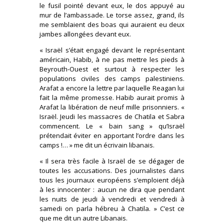
le fusil pointé devant eux, le dos appuyé au
mur de l’ambassade. Le torse assez, grand, ils
me semblaient des boas qui auraient eu deux
jambes allongées devant eux.
« Israël s’était engagé devant le représentant
américain, Habib, à ne pas mettre les pieds à
Beyrouth-Ouest et surtout à respecter les
populations civiles des camps palestiniens.
Arafat a encore la lettre par laquelle Reagan lui
fait la même promesse. Habib aurait promis à
Arafat la libération de neuf mille prisonniers. «
Israël. Jeudi les massacres de Chatila et Sabra
commencent. Le « bain sang » qu’Israël
prétendait éviter en apportant l’ordre dans les
camps !… » me dit un écrivain libanais.
« Il sera très facile à Israël de se dégager de
toutes les accusations. Des journalistes dans
tous les journaux européens s’emploient déjà
à les innocenter : aucun ne dira que pendant
les nuits de jeudi à vendredi et vendredi à
samedi on parla hébreu à Chatila. » C’est ce
que me dit un autre Libanais.