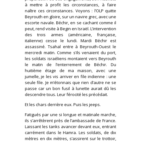
à mettre à profit les circonstances, à faire
naître ces circonstances. Voyons : l’OLP quitte
Beyrouth en gloire, sur un navire grec, avec une
escorte navale. Béchir, en se cachant comme il
peut, rend visite à Begin en Israël. L’intervention
des trois armes (américaine, française,
italienne) cesse le lundi. Mardi Béchir est
assassiné. Tsahal entre à Beyrouth-Ouest le
mercredi matin. Comme s’ils venaient du port,
les soldats israéliens montaient vers Beyrouth
le matin de l’enterrement de Béchir. Du
huitième étage de ma maison, avec une
jumelle, je les vis arriver en file indienne : une
seule file. Je m’étonnais que rien d’autre ne se
passe car un bon fusil à lunette aurait dû les
descendre tous. Leur férocité les précédait.
Et les chars derrière eux. Puis les jeeps.
Fatigués par une si longue et matinale marche,
ils s’arrêtèrent près de l’ambassade de France.
Laissant les tanks avancer devant eux, entrant
carrément dans le Hamra. Les soldats, de dix
mètres en dix mètres, s’assirent sur le trottoir,