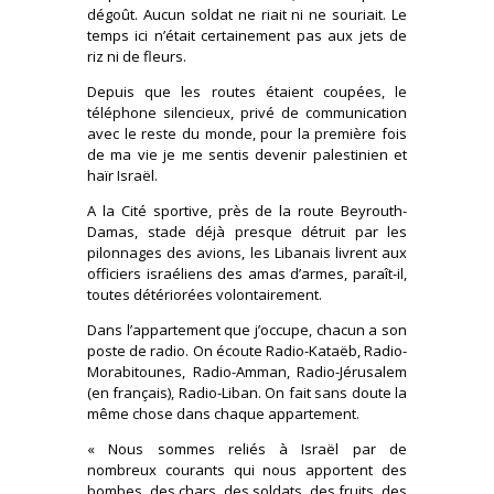
dégoût. Aucun soldat ne riait ni ne souriait. Le
temps ici n’était certainement pas aux jets de
riz ni de fleurs.
Depuis que les routes étaient coupées, le
téléphone silencieux, privé de communication
avec le reste du monde, pour la première fois
de ma vie je me sentis devenir palestinien et
haïr Israël.
A la Cité sportive, près de la route Beyrouth-
Damas, stade déjà presque détruit par les
pilonnages des avions, les Libanais livrent aux
officiers israéliens des amas d’armes, paraît-il,
toutes détériorées volontairement.
Dans l’appartement que j’occupe, chacun a son
poste de radio. On écoute Radio-Kataëb, Radio-
Morabitounes, Radio-Amman, Radio-Jérusalem
(en français), Radio-Liban. On fait sans doute la
même chose dans chaque appartement.
« Nous sommes reliés à Israël par de
nombreux courants qui nous apportent des
bombes, des chars, des soldats, des fruits, des