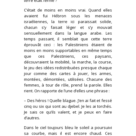
terre était ferme ?
C’était de moins en moins vrai. Quand elles
avaient fui Hébron sous les menaces
israéliennes, la terre ici paraissait solide,
chacun s’y faisait léger et s’y mouvait
sensuellement dans la langue arabe. Les
temps passant, il semblait que cette terre
éprouvât ceci : les Palestiniens étaient de
moins en moins supportables en même temps
que ces Palestiniens, ces paysans,
découvraient la mobilité, la marche, la course,
le jeu des idées redistribuées presque chaque
jour comme des cartes à jouer, les armes,
montées, démontées, utilisées. Chacune des
femmes, à tour de rôle, prend la parole. Elles
rient. On rapporte de l’une d’elles une phrase :
– Des héros ! Quelle blague. J’en ai fait et fessé
cinq ou six qui sont au djebel. Je les ai torchés.
Je sais ce qu’ils valent, et je peux en faire
d’autres.
Dans le ciel toujours bleu le soleil a poursuivi
sa courbe, mais il est encore chaud. Ces