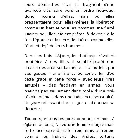
leurs démarches était le fragment d’une
avancée très sûre vers un ordre nouveau,
donc inconnu d’elles, mais où elles
pressentaient pour elles-mêmes la libération
comme un bain et pour les hommes une fierté
lumineuse. Elles étaient prêtes à devenir à la
fois l’épouse et la mère des héros comme elles
l’étaient déjà de leurs hommes.
Dans les bois d’Ajloun, les feddayin rêvaient
peut-être à des filles, il semble plutôt que
chacun dessinât sur lui-même – ou modelât par
ses gestes – une fille collée contre lui, d’où
cette grâce et cette force – avec leurs rires
amusés – des feddayin en armes. Nous
n’étions pas seulement dans l’orée d’une pré-
révolution mais dans une indistincte sensualité.
Un givre raidissant chaque geste lui donnait sa
douceur.
Toujours, et tous les jours pendant un mois, à
Ajloun toujours, j’ai vu une femme maigre mais
forte, accroupie dans le froid, mais accroupie
comme les Indiens des Andes, certains