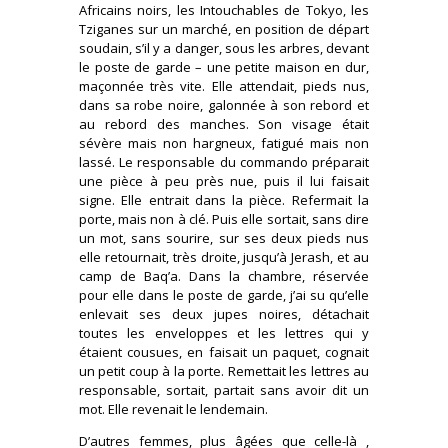
Africains noirs, les Intouchables de Tokyo, les
Tziganes sur un marché, en position de départ
soudain, s’il y a danger, sous les arbres, devant
le poste de garde – une petite maison en dur,
maçonnée très vite. Elle attendait, pieds nus,
dans sa robe noire, galonnée à son rebord et
au rebord des manches. Son visage était
sévère mais non hargneux, fatigué mais non
lassé. Le responsable du commando préparait
une pièce à peu près nue, puis il lui faisait
signe. Elle entrait dans la pièce. Refermait la
porte, mais non à clé. Puis elle sortait, sans dire
un mot, sans sourire, sur ses deux pieds nus
elle retournait, très droite, jusqu’à Jerash, et au
camp de Baq’a. Dans la chambre, réservée
pour elle dans le poste de garde, j’ai su qu’elle
enlevait ses deux jupes noires, détachait
toutes les enveloppes et les lettres qui y
étaient cousues, en faisait un paquet, cognait
un petit coup à la porte. Remettait les lettres au
responsable, sortait, partait sans avoir dit un
mot. Elle revenait le lendemain.
D’autres femmes, plus âgées que celle-là ,