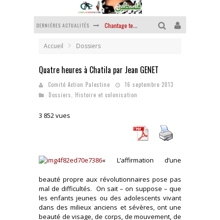
DERNIÈRES ACTUALITÉS
Chantage terroriste
La révolution ou rien
Accueil
Dossiers
Des accords de paix sans le peuple et contre le peuple
Quatre heures à Chatila par Jean GENET
La guerre sioniste, la guerre démographique
Comité Action Palestine
16 septembre 2013
Dossiers
,
Histoire et colonisation
La banalité du mal colonial
3 852 vues
Yankees, Go home !
« L’affirmation d’une
beauté propre aux révolutionnaires pose pas
mal de difficultés. On sait – on suppose – que
les enfants jeunes ou des adolescents vivant
dans des milieux anciens et sévères, ont une
beauté de visage, de corps, de mouvement, de