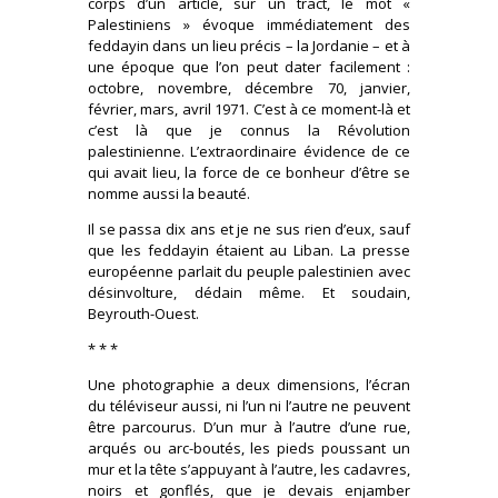
corps d’un article, sur un tract, le mot «
Palestiniens » évoque immédiatement des
feddayin dans un lieu précis – la Jordanie – et à
une époque que l’on peut dater facilement :
octobre, novembre, décembre 70, janvier,
février, mars, avril 1971. C’est à ce moment-là et
c’est là que je connus la Révolution
palestinienne. L’extraordinaire évidence de ce
qui avait lieu, la force de ce bonheur d’être se
nomme aussi la beauté.
Il se passa dix ans et je ne sus rien d’eux, sauf
que les feddayin étaient au Liban. La presse
européenne parlait du peuple palestinien avec
désinvolture, dédain même. Et soudain,
Beyrouth-Ouest.
* * *
Une photographie a deux dimensions, l’écran
du téléviseur aussi, ni l’un ni l’autre ne peuvent
être parcourus. D’un mur à l’autre d’une rue,
arqués ou arc-boutés, les pieds poussant un
mur et la tête s’appuyant à l’autre, les cadavres,
noirs et gonflés, que je devais enjamber