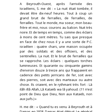
A Beyrouth-Ouest, après l’arrivée des
Israéliens, S. me dit : « La nuit était tombée, il
devait être dix-neuf heures. Tout à coup un
grand bruit de ferrailles, de ferrailles, de
ferrailles. Tout le monde, ma soeur, mon beau-
frère et moi, nous courons au balcon. Nuit très
noire. Et de temps en temps, comme des éclairs
à moins de cent mètres. Tu sais que presque
en face de chez nous il y a une sorte de P.C.
israélien : quatre chars, une maison occupée
par des soldats et des officiers, et des
sentinelles. La nuit. Et le bruit de ferrailles qui
se rapproche. Les éclairs : quelques torches
lumineuses. Et quarante ou cinquante gamins
d’environ douze à treize ans qui frappaient en
cadence des petits jerricans de fer, soit avec
des pierres, soit avec des marteaux ou autre
chose. Ils criaient, en le rythmant très fort : Là
ilâh illâ Allah, Lâ Kataëb wa lâ yahoud. (11 n’est
point de Dieu que Dieu, Non aux Kataëb, non
aux juifs.) »
H. me dit : « Quand tu es venu à Beyrouth et à
Damas en 1928, Damas était détruit. Le général