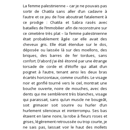
La femme palestinienne – car je ne pouvais pas
sortir de Chatila sans aller d’un cadavre à
l’autre et ce jeu de l’oie aboutirait fatalement à
ce prodige : Chatila et Sabra rasés avec
batailles de l’Immobilier afin de reconstruire sur
ce cimetière très plat – la femme palestinienne
était probablement âgée car elle avait des
cheveux gris. Elle était étendue sur le dos,
déposée ou laissée là sur des moellons, des
briques, des barres de fer tordues, sans
confort. D’abord j’ai été étonné par une étrange
torsade de corde et d’étoffe qui allait d’un
poignet à l’autre, tenant ainsi les deux bras
écartés horizontaux, comme crucifiés. Le visage
noir et gonflé tourné vers le ciel, montrait une
bouche ouverte, noire de mouches, avec des
dents qui me semblèrent très blanches, visage
qui paraissait, sans qu’un muscle ne bougeât,
soit grimacer soit sourire ou hurler d’un
hurlement silencieux et ininterrompu. Ses bas
étaient en laine noire, la robe à fleurs roses et
grises, légèrement retroussée ou trop courte, je
ne sais pas, laissait voir le haut des mollets