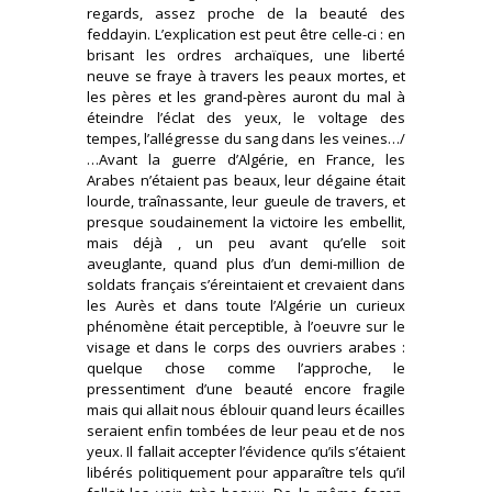
regards, assez proche de la beauté des
feddayin. L’explication est peut être celle-ci : en
brisant les ordres archaïques, une liberté
neuve se fraye à travers les peaux mortes, et
les pères et les grand-pères auront du mal à
éteindre l’éclat des yeux, le voltage des
tempes, l’allégresse du sang dans les veines…/
…Avant la guerre d’Algérie, en France, les
Arabes n’étaient pas beaux, leur dégaine était
lourde, traînassante, leur gueule de travers, et
presque soudainement la victoire les embellit,
mais déjà , un peu avant qu’elle soit
aveuglante, quand plus d’un demi-million de
soldats français s’éreintaient et crevaient dans
les Aurès et dans toute l’Algérie un curieux
phénomène était perceptible, à l’oeuvre sur le
visage et dans le corps des ouvriers arabes :
quelque chose comme l’approche, le
pressentiment d’une beauté encore fragile
mais qui allait nous éblouir quand leurs écailles
seraient enfin tombées de leur peau et de nos
yeux. Il fallait accepter l’évidence qu’ils s’étaient
libérés politiquement pour apparaître tels qu’il