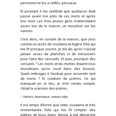
personne ne les a veillés, pensai-je.
Et pourtant il me semblait que quelqu’un était
passé avant moi près de ces morts et après
leur mort. Les trois jeunes gens m’attendaient
assez loin de la maison, un mouchoir sur les
narines.
C’est alors, en sortant de la maison, que j’eus
comme un accès de soudaine et légère folie qui
me fit presque sourire. Je me dis qu’on n’aurait
jamais assez de planches ni de menuisiers
pour faire des cercueils. Et puis, pourquoi des
cercueils ? Les morts et les mortes étaient tous
musulmans qu’on coud dans des linceuls.
Quels métrages il faudrait pour ensevelir tant
de morts ? Et combien de prières. Ce qui
manquait en ce lieu, je m’en rendis compte,
c’était la scansion des prières.
– Venez, monsieur, venez vite.
Il est temps d’écrire que cette soudaine et très
momentanée folie qui me fit compter des
mètres de tissu blanc donna à ma démarche