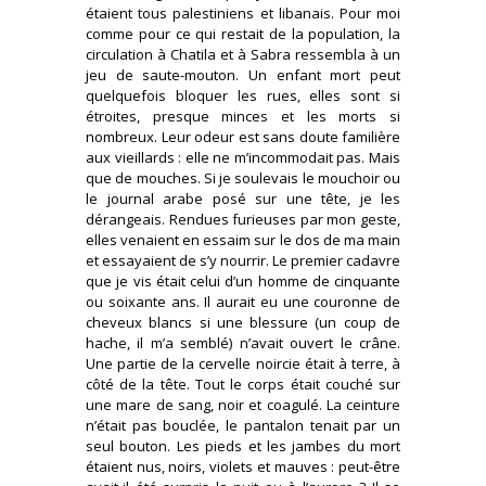
étaient tous palestiniens et libanais. Pour moi
comme pour ce qui restait de la population, la
circulation à Chatila et à Sabra ressembla à un
jeu de saute-mouton. Un enfant mort peut
quelquefois bloquer les rues, elles sont si
étroites, presque minces et les morts si
nombreux. Leur odeur est sans doute familière
aux vieillards : elle ne m’incommodait pas. Mais
que de mouches. Si je soulevais le mouchoir ou
le journal arabe posé sur une tête, je les
dérangeais. Rendues furieuses par mon geste,
elles venaient en essaim sur le dos de ma main
et essayaient de s’y nourrir. Le premier cadavre
que je vis était celui d’un homme de cinquante
ou soixante ans. Il aurait eu une couronne de
cheveux blancs si une blessure (un coup de
hache, il m’a semblé) n’avait ouvert le crâne.
Une partie de la cervelle noircie était à terre, à
côté de la tête. Tout le corps était couché sur
une mare de sang, noir et coagulé. La ceinture
n’était pas bouclée, le pantalon tenait par un
seul bouton. Les pieds et les jambes du mort
étaient nus, noirs, violets et mauves : peut-être