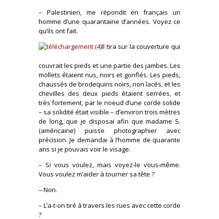
– Palestinien, me répondit en français un
homme d’une quarantaine d’années. Voyez ce
qu’ils ont fait.
Il tira sur la couverture qui
couvrait les pieds et une partie des jambes. Les
mollets étaient nus, noirs et gonflés. Les pieds,
chaussés de brodequins noirs, non lacés, et les
chevilles des deux pieds étaient serrées, et
très fortement, par le noeud d’une corde solide
– sa solidité était visible – d’environ trois mètres
de long, que je disposai afin que madame S.
(américaine) puisse photographier avec
précision. Je demandai à l’homme de quarante
ans si je pouvais voir le visage.
– Si vous voulez, mais voyez-le vous-même.
Vous voulez m’aider à tourner sa tête ?
– Non.
– L’a-t-on tiré à travers les rues avec cette corde
?