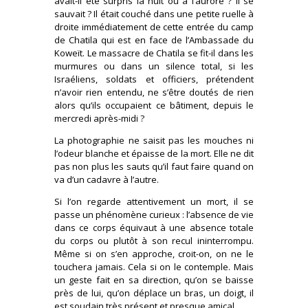
avait-il été surpris la nuit ou à l’aurore ? Il se
sauvait ? Il était couché dans une petite ruelle à
droite immédiatement de cette entrée du camp
de Chatila qui est en face de l’Ambassade du
Koweït. Le massacre de Chatila se fit-il dans les
murmures ou dans un silence total, si les
Israéliens, soldats et officiers, prétendent
n’avoir rien entendu, ne s’être doutés de rien
alors qu’ils occupaient ce bâtiment, depuis le
mercredi après-midi ?
La photographie ne saisit pas les mouches ni
l’odeur blanche et épaisse de la mort. Elle ne dit
pas non plus les sauts qu’il faut faire quand on
va d’un cadavre à l’autre.
Si l’on regarde attentivement un mort, il se
passe un phénomène curieux : l’absence de vie
dans ce corps équivaut à une absence totale
du corps ou plutôt à son recul ininterrompu.
Même si on s’en approche, croit-on, on ne le
touchera jamais. Cela si on le contemple. Mais
un geste fait en sa direction, qu’on se baisse
près de lui, qu’on déplace un bras, un doigt, il
est soudain très présent et presque amical.