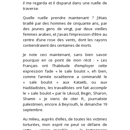
il me regarda et il disparut dans une ruelle de
traverse.
Quelle ruelle prendre maintenant ? J’étais
tiraillé par des hommes de cinquante ans, par
des jeunes gens de vingt, par deux vieilles
femmes arabes, et j’avais l’impression d’être au
centre d’une rose des vents, dont les rayons
contiendraient des centaines de morts.
Je note ceci maintenant, sans bien savoir
pourquoi en ce point de mon récit : « Les
Français ont l’habitude d’employer cette
expression fade « le sale boulot », eh bien,
comme l’armée israélienne a commandé le
« sale boulot » aux Kataëb, ou aux
Haddadistes, les travaillistes ont fait accomplir
le « sale boulot » par le Likoud, Begin, Sharon,
Shamir. » Je viens de citer R., journaliste
palestinien, encore à Beyrouth, le dimanche 19
septembre.
Au milieu, auprès d’elles, de toutes les victimes
torturées, mon esprit ne peut se défaire de
cette « vision invisible » : le tortionnaire