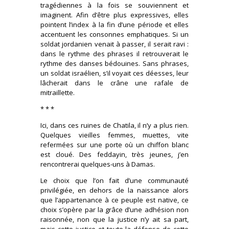
tragédiennes à la fois se souviennent et
imaginent. Afin d’être plus expressives, elles
pointent l’index à la fin d’une période et elles
accentuent les consonnes emphatiques. Si un
soldat jordanien venait à passer, il serait ravi :
dans le rythme des phrases il retrouverait le
rythme des danses bédouines. Sans phrases,
un soldat israélien, s’il voyait ces déesses, leur
lâcherait dans le crâne une rafale de
mitraillette.
* * *
Ici, dans ces ruines de Chatila, il n’y a plus rien.
Quelques vieilles femmes, muettes, vite
refermées sur une porte où un chiffon blanc
est cloué. Des feddayin, très jeunes, j’en
rencontrerai quelques-uns à Damas.
Le choix que l’on fait d’une communauté
privilégiée, en dehors de la naissance alors
que l’appartenance à ce peuple est native, ce
choix s’opère par la grâce d’une adhésion non
raisonnée, non que la justice n’y ait sa part,
mais cette justice et toute la défense de cette