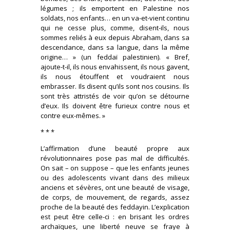
légumes ; ils emportent en Palestine nos
soldats, nos enfants… en un va-et-vient continu
qui ne cesse plus, comme, disent-ils, nous
sommes reliés à eux depuis Abraham, dans sa
descendance, dans sa langue, dans la même
origine… » (un feddaï palestinien). « Bref,
ajoute-t-il, ils nous envahissent, ils nous gavent,
ils nous étouffent et voudraient nous
embrasser. Ils disent qu’ils sont nos cousins. Ils
sont très attristés de voir qu’on se détourne
d’eux. Ils doivent être furieux contre nous et
contre eux-mêmes. »
* * *
L’affirmation d’une beauté propre aux
révolutionnaires pose pas mal de difficultés.
On sait – on suppose – que les enfants jeunes
ou des adolescents vivant dans des milieux
anciens et sévères, ont une beauté de visage,
de corps, de mouvement, de regards, assez
proche de la beauté des feddayin. L’explication
est peut être celle-ci : en brisant les ordres
archaïques, une liberté neuve se fraye à