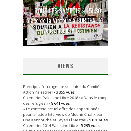
TOUS LES SAMEDIS à 15h30,
place de la Victoire à BORDEAUX .
Venez nombreux !
Comité Action Palestine
23 novembre 2025
VIEWS
Participez à la cagnotte solidaire du Comité
Action Palestine !
- 3 355 vues
Calendrier Palestine Libre 2018 : « Dans le camp
des réfugiés »
- 8 641 vues
« Le contexte actuel offre des opportunités
pour la lutte » Interview de Mounir Chafik par
Lina Kennouche et Tayeb El Mestari
- 5 828 vues
Calendrier 2014 Palestine Libre
- 5 295 vues
Ce que Nelson Mandela n’emporte pas dans sa