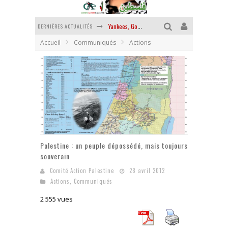
DERNIÈRES ACTUALITÉS
Yankees, Go home !
Accueil
Communiqués
Actions
Chantage terroriste
La révolution ou rien
Des accords de paix sans le peuple et contre le peuple
La guerre sioniste, la guerre démographique
La banalité du mal colonial
Palestine : un peuple dépossédé, mais toujours
souverain
Comité Action Palestine
28 avril 2012
Actions
,
Communiqués
2 555 vues