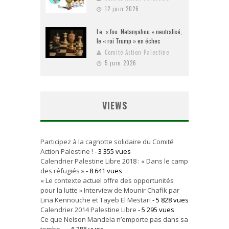
12 juin 2026
Le « fou Netanyahou » neutralisé,
le « roi Trump » en échec
Comité Action Palestine
5 juin 2026
VIEWS
Participez à la cagnotte solidaire du Comité
Action Palestine !
- 3 355 vues
Calendrier Palestine Libre 2018 : « Dans le camp
des réfugiés »
- 8 641 vues
« Le contexte actuel offre des opportunités
pour la lutte » Interview de Mounir Chafik par
Lina Kennouche et Tayeb El Mestari
- 5 828 vues
Calendrier 2014 Palestine Libre
- 5 295 vues
Ce que Nelson Mandela n’emporte pas dans sa
tombe…
- 6 386 vues