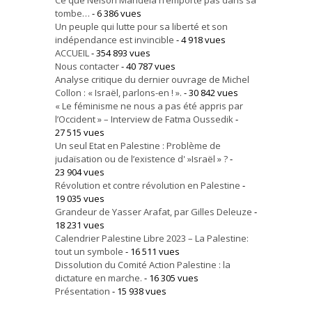
tombe…
- 6 386 vues
Un peuple qui lutte pour sa liberté et son
indépendance est invincible
- 4 918 vues
ACCUEIL
- 354 893 vues
Nous contacter
- 40 787 vues
Analyse critique du dernier ouvrage de Michel
Collon : « Israël, parlons-en ! ».
- 30 842 vues
« Le féminisme ne nous a pas été appris par
l’Occident » – Interview de Fatma Oussedik
-
27 515 vues
Un seul Etat en Palestine : Problème de
judaïsation ou de l’existence d' »Israël » ?
-
23 904 vues
Révolution et contre révolution en Palestine
-
19 035 vues
Grandeur de Yasser Arafat, par Gilles Deleuze
-
18 231 vues
Calendrier Palestine Libre 2023 – La Palestine:
tout un symbole
- 16 511 vues
Dissolution du Comité Action Palestine : la
dictature en marche.
- 16 305 vues
Présentation
- 15 938 vues