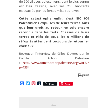
de 500 villages palestiniens, dont le plus connu
est Deir Yassine, avec ses 250 habitants
massacrés par les forces militaires juives.
Cette catastrophe enfin, c’est 800 000
Palestiniens expulsés de leurs terres sans
que leur droit au retour ne soit encore
reconnu dans les faits. Chassés de leurs
terres et niés de tous, les 6 millions de
réfugiés attendent toujours de retourner
chez eux.
Retrouver l’interview de Gilles Devers par le
Comité Action Palestine
:
http://www.comiteactionpalestine.org/word/?
p=1334
print
Facebook
Twitter
Pinterest
Tumblr
Post
Save