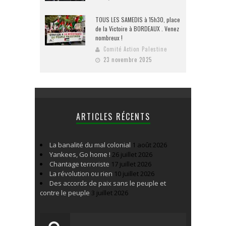
TOUS LES SAMEDIS à 15h30, place
de la Victoire à BORDEAUX . Venez
nombreux !
Comité Action Palestine
23 novembre 2025
ARTICLES RÉCENTS
La banalité du mal colonial
1 août 2026
Yankees, Go home !
26 juillet 2026
Chantage terroriste
17 juillet 2026
La révolution ou rien
10 juillet 2026
Des accords de paix sans le peuple et
contre le peuple
3 juillet 2026