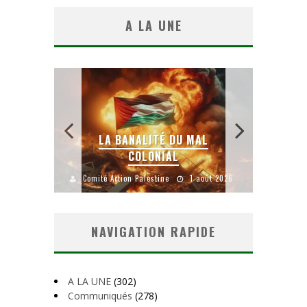
A LA UNE
 SANS
E LE
LA BANALITÉ DU MAL
COLONIAL
Y
uillet 2026
Comité Action Palestine
1 août 2026
Comité A
NAVIGATION RAPIDE
A LA UNE
(302)
Communiqués
(278)