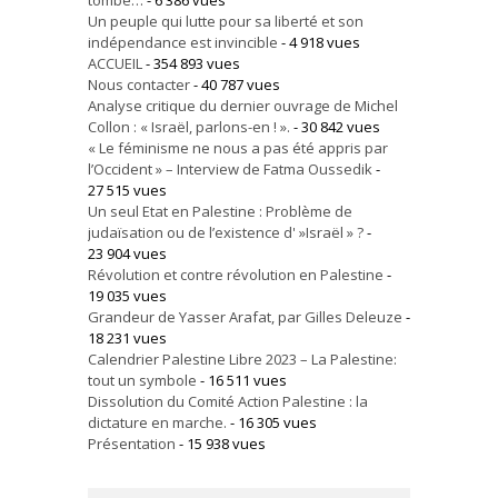
Un peuple qui lutte pour sa liberté et son
indépendance est invincible
- 4 918 vues
ACCUEIL
- 354 893 vues
Nous contacter
- 40 787 vues
Analyse critique du dernier ouvrage de Michel
Collon : « Israël, parlons-en ! ».
- 30 842 vues
« Le féminisme ne nous a pas été appris par
l’Occident » – Interview de Fatma Oussedik
-
27 515 vues
Un seul Etat en Palestine : Problème de
judaïsation ou de l’existence d' »Israël » ?
-
23 904 vues
Révolution et contre révolution en Palestine
-
19 035 vues
Grandeur de Yasser Arafat, par Gilles Deleuze
-
18 231 vues
Calendrier Palestine Libre 2023 – La Palestine:
tout un symbole
- 16 511 vues
Dissolution du Comité Action Palestine : la
dictature en marche.
- 16 305 vues
Présentation
- 15 938 vues