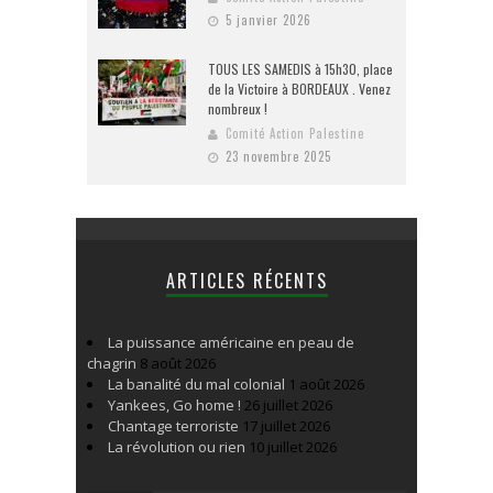
5 janvier 2026
TOUS LES SAMEDIS à 15h30, place
de la Victoire à BORDEAUX . Venez
nombreux !
Comité Action Palestine
23 novembre 2025
ARTICLES RÉCENTS
La puissance américaine en peau de
chagrin
8 août 2026
La banalité du mal colonial
1 août 2026
Yankees, Go home !
26 juillet 2026
Chantage terroriste
17 juillet 2026
La révolution ou rien
10 juillet 2026