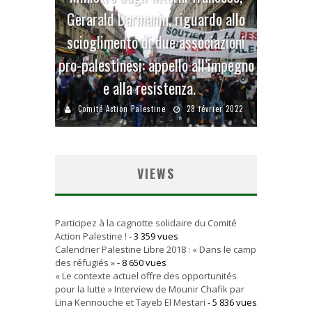
Gerarald Darmanin, riguardo allo
scioglimento di due associazioni
pro-palestinesi: appello all’impegno
e alla resistenza.
Comité Action Palestine
28 février 2022
VIEWS
Participez à la cagnotte solidaire du Comité
Action Palestine !
- 3 359 vues
Calendrier Palestine Libre 2018 : « Dans le camp
des réfugiés »
- 8 650 vues
« Le contexte actuel offre des opportunités
pour la lutte » Interview de Mounir Chafik par
Lina Kennouche et Tayeb El Mestari
- 5 836 vues