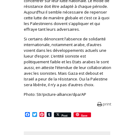
concentrer sur leur lutte nationale. Le mode de
résistance doit être adapté à chaque période.
Aujourd’hui il semble nécessaire de repenser
cette lutte de manière globale et c’est ce à quoi
les Palestiniens doivent s’appliquer et qui
effraye tant leurs adversaires.
Si certains dénoncent l’absence de solidarité
internationale, notamment arabe, d’autres
voient dans les développements actuels une
lueur d’espoir. L’entité sioniste est
politiquement faible et les Etats arabes le sont
aussi, en atteste l’étendue de leur collaboration
avec les sionistes. Mais Gaza est debout et
Israël a peur de la résistance. Oui la Palestine
sera libérée, il n’y a pas d’autres choix.
Photo: Str/picture-alliance/dpa/AP
print
Facebook
Twitter
Pinterest
Tumblr
Post
Save