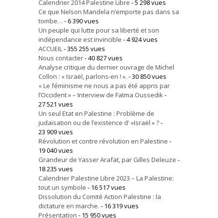
Calendrier 2014 Palestine Libre
- 5 298 vues
Ce que Nelson Mandela n’emporte pas dans sa
tombe…
- 6 390 vues
Un peuple qui lutte pour sa liberté et son
indépendance est invincible
- 4 924 vues
ACCUEIL
- 355 255 vues
Nous contacter
- 40 827 vues
Analyse critique du dernier ouvrage de Michel
Collon : « Israël, parlons-en ! ».
- 30 850 vues
« Le féminisme ne nous a pas été appris par
l’Occident » – Interview de Fatma Oussedik
-
27 521 vues
Un seul Etat en Palestine : Problème de
judaïsation ou de l’existence d' »Israël » ?
-
23 909 vues
Révolution et contre révolution en Palestine
-
19 040 vues
Grandeur de Yasser Arafat, par Gilles Deleuze
-
18 235 vues
Calendrier Palestine Libre 2023 – La Palestine:
tout un symbole
- 16 517 vues
Dissolution du Comité Action Palestine : la
dictature en marche.
- 16 319 vues
Présentation
- 15 950 vues