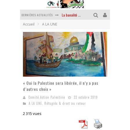
La banalité du mal colonial
DERNIÈRES ACTUALITÉS
Yankees, Go home !
Accueil
A LA UNE
Chantage terroriste
La révolution ou rien
Des accords de paix sans le peuple et contre le peuple
La puissance américaine en peau de chagrin
« Oui la Palestine sera libérée, il n’y a pas
d’autres choix »
Comité Action Palestine
22 octobre 2019
A LA UNE
,
Réfugiés & droit au retour
2 315 vues