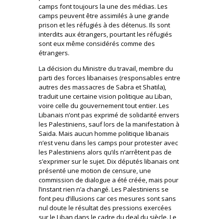
camps font toujours la une des médias. Les
camps peuvent être assimilés à une grande
prison et les réfugiés à des détenus. Ils sont
interdits aux étrangers, pourtant les réfugiés
sont eux même considérés comme des
étrangers.
La décision du Ministre du travail, membre du
parti des forces libanaises (responsables entre
autres des massacres de Sabra et Shatila),
traduit une certaine vision politique au Liban,
voire celle du gouvernement tout entier. Les
Libanais n’ont pas exprimé de solidarité envers
les Palestiniens, sauf lors de la manifestation à
Saida. Mais aucun homme politique libanais
n’est venu dans les camps pour protester avec
les Palestiniens alors qu’ils n’arrêtent pas de
s’exprimer sur le sujet. Dix députés libanais ont
présenté une motion de censure, une
commission de dialogue a été créée, mais pour
l’instant rien n’a changé. Les Palestiniens se
font peu d’illusions car ces mesures sont sans
nul doute le résultat des pressions exercées
sur le Liban dans le cadre du deal du siècle. Le