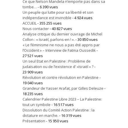
Ce que Nelson Mandela n’emporte pas dans sa
tombe…
- 6 390 vues
Un peuple qui lutte pour sa liberté et son
indépendance est invincible
- 4 924 vues
ACCUEIL
- 355 255 vues
Nous contacter
- 40 827 vues
Analyse critique du dernier ouvrage de Michel
Collon : « Israël, parlons-en ! ».
- 30 850 vues
« Le féminisme ne nous a pas été appris par
l’Occident » – Interview de Fatma Oussedik
-
27 521 vues
Un seul Etat en Palestine : Problème de
judaïsation ou de l’existence d' »Israël » ?
-
23 909 vues
Révolution et contre révolution en Palestine
-
19 040 vues
Grandeur de Yasser Arafat, par Gilles Deleuze
-
18 235 vues
Calendrier Palestine Libre 2023 – La Palestine:
tout un symbole
- 16 517 vues
Dissolution du Comité Action Palestine : la
dictature en marche.
- 16 319 vues
Présentation
- 15 950 vues