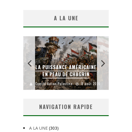
A LA UNE
ICAINE
LA BANALITÉ DU MAL
RIN
COLONIAL
8 août 2026
Comité Action Palestine
1 août 2026
Comité
NAVIGATION RAPIDE
A LA UNE
(303)