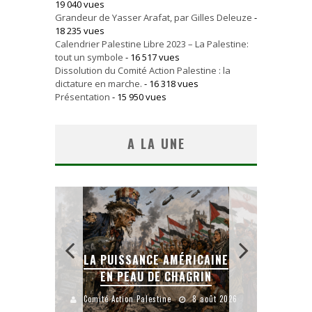
19 040 vues
Grandeur de Yasser Arafat, par Gilles Deleuze
-
18 235 vues
Calendrier Palestine Libre 2023 – La Palestine:
tout un symbole
- 16 517 vues
Dissolution du Comité Action Palestine : la
dictature en marche.
- 16 318 vues
Présentation
- 15 950 vues
A LA UNE
LA PUISSANCE AMÉRICAINE
L
IEN
EN PEAU DE CHAGRIN
uillet 2026
Comité Action Palestine
8 août 2026
Comité