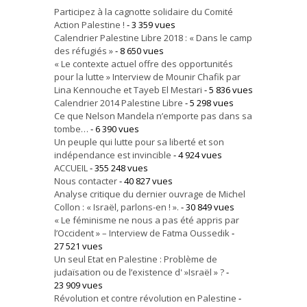
Participez à la cagnotte solidaire du Comité
Action Palestine !
- 3 359 vues
Calendrier Palestine Libre 2018 : « Dans le camp
des réfugiés »
- 8 650 vues
« Le contexte actuel offre des opportunités
pour la lutte » Interview de Mounir Chafik par
Lina Kennouche et Tayeb El Mestari
- 5 836 vues
Calendrier 2014 Palestine Libre
- 5 298 vues
Ce que Nelson Mandela n’emporte pas dans sa
tombe…
- 6 390 vues
Un peuple qui lutte pour sa liberté et son
indépendance est invincible
- 4 924 vues
ACCUEIL
- 355 248 vues
Nous contacter
- 40 827 vues
Analyse critique du dernier ouvrage de Michel
Collon : « Israël, parlons-en ! ».
- 30 849 vues
« Le féminisme ne nous a pas été appris par
l’Occident » – Interview de Fatma Oussedik
-
27 521 vues
Un seul Etat en Palestine : Problème de
judaïsation ou de l’existence d' »Israël » ?
-
23 909 vues
Révolution et contre révolution en Palestine
-