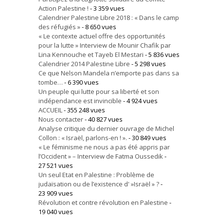
Action Palestine !
- 3 359 vues
Calendrier Palestine Libre 2018 : « Dans le camp
des réfugiés »
- 8 650 vues
« Le contexte actuel offre des opportunités
pour la lutte » Interview de Mounir Chafik par
Lina Kennouche et Tayeb El Mestari
- 5 836 vues
Calendrier 2014 Palestine Libre
- 5 298 vues
Ce que Nelson Mandela n’emporte pas dans sa
tombe…
- 6 390 vues
Un peuple qui lutte pour sa liberté et son
indépendance est invincible
- 4 924 vues
ACCUEIL
- 355 248 vues
Nous contacter
- 40 827 vues
Analyse critique du dernier ouvrage de Michel
Collon : « Israël, parlons-en ! ».
- 30 849 vues
« Le féminisme ne nous a pas été appris par
l’Occident » – Interview de Fatma Oussedik
-
27 521 vues
Un seul Etat en Palestine : Problème de
judaïsation ou de l’existence d' »Israël » ?
-
23 909 vues
Révolution et contre révolution en Palestine
-
19 040 vues