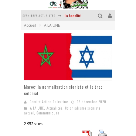
DERNIÈRES ACTUALITÉS
La banalité du mal colonial
Accueil
A LA UNE
Yankees, Go home !
Chantage terroriste
La révolution ou rien
Des accords de paix sans le peuple et contre le peuple
La puissance américaine en peau de chagrin
Maroc: la normalisation sioniste et le troc
colonial
Comité Action Palestine
13 décembre 2020
A LA UNE
,
Actualités
,
Colonialisme sioniste
actuel
,
Communiqués
2 952 vues