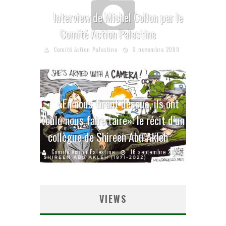
Interview de Michel Collon par le
Comité Action Palestine
Comité Action Palestine
8 novembre 2009
«En nous tirant dessus, ils ont
voulu nous faire taire»: le récit d’un
collègue de Shireen Abu Akleh
Comité Action Palestine
16 septembre 2022
VIEWS