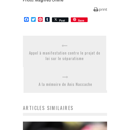
print
Facebook
Twitter
Pinterest
Tumblr
Post
Save
Appel à manifestation contre le projet de
loi sur le séparatisme
A la mémoire de Anis Naccache
ARTICLES SIMILAIRES