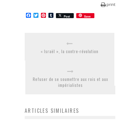
print
Facebook
Twitter
Pinterest
Tumblr
Post
Save
« Israël », la contre-révolution
Refuser de se soumettre aux rois et aux
impérialistes
ARTICLES SIMILAIRES