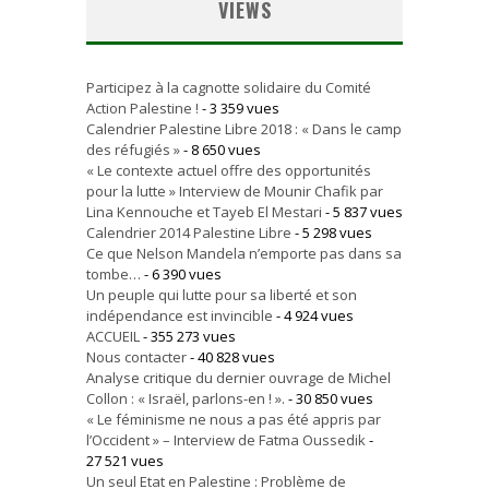
VIEWS
Participez à la cagnotte solidaire du Comité
Action Palestine !
- 3 359 vues
Calendrier Palestine Libre 2018 : « Dans le camp
des réfugiés »
- 8 650 vues
« Le contexte actuel offre des opportunités
pour la lutte » Interview de Mounir Chafik par
Lina Kennouche et Tayeb El Mestari
- 5 837 vues
Calendrier 2014 Palestine Libre
- 5 298 vues
Ce que Nelson Mandela n’emporte pas dans sa
tombe…
- 6 390 vues
Un peuple qui lutte pour sa liberté et son
indépendance est invincible
- 4 924 vues
ACCUEIL
- 355 273 vues
Nous contacter
- 40 828 vues
Analyse critique du dernier ouvrage de Michel
Collon : « Israël, parlons-en ! ».
- 30 850 vues
« Le féminisme ne nous a pas été appris par
l’Occident » – Interview de Fatma Oussedik
-
27 521 vues
Un seul Etat en Palestine : Problème de