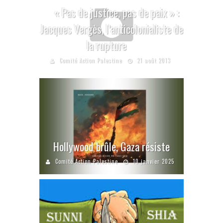
« Pas de justice, pas de paix » :
Jacques Vergès, l’anticolonialiste de
la rupture
Comité Action Palestine
21 août 2013
Hollywood brûle, Gaza résiste
Comité Action Palestine
10 janvier 2025