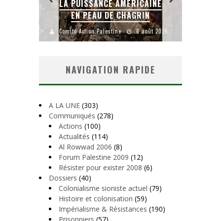
LA PUISSANCE AMÉRICAINE
L
IEN
EN PEAU DE CHAGRIN
uillet 2026
Comité Action Palestine
8 août 2026
Comité
NAVIGATION RAPIDE
A LA UNE
(303)
Communiqués
(278)
Actions
(100)
Actualités
(114)
Al Rowwad 2006
(8)
Forum Palestine 2009
(12)
Résister pour exister 2008
(6)
Dossiers
(40)
Colonialisme sioniste actuel
(79)
Histoire et colonisation
(59)
Impérialisme & Résistances
(190)
Prisonniers
(57)