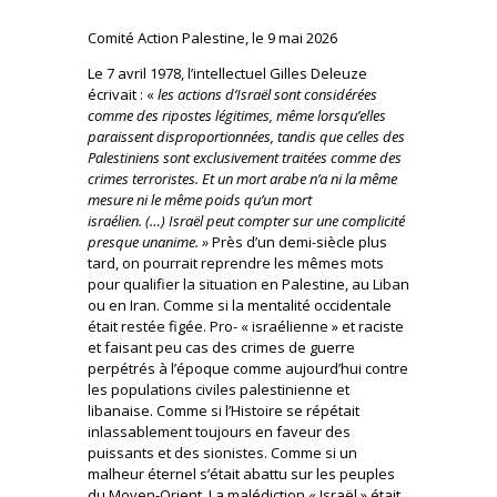
Comité Action Palestine, le 9 mai 2026
Le 7 avril 1978, l’intellectuel Gilles Deleuze
écrivait : «
les actions d’Israël sont considérées
comme des ripostes légitimes, même lorsqu’elles
paraissent disproportionnées, tandis que celles des
Palestiniens sont exclusivement traitées comme des
crimes terroristes. Et un mort arabe n’a ni la même
mesure ni le même poids qu’un mort
israélien. (…) Israël peut compter sur une complicité
presque unanime. »
Près d’un demi-siècle plus
tard, on pourrait reprendre les mêmes mots
pour qualifier la situation en Palestine, au Liban
ou en Iran. Comme si la mentalité occidentale
était restée figée. Pro- « israélienne » et raciste
et faisant peu cas des crimes de guerre
perpétrés à l’époque comme aujourd’hui contre
les populations civiles palestinienne et
libanaise. Comme si l’Histoire se répétait
inlassablement toujours en faveur des
puissants et des sionistes. Comme si un
malheur éternel s’était abattu sur les peuples
du Moyen-Orient. La malédiction « Israël » était