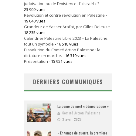
judaïsation ou de l’existence d' »Israël » ?
-
23 909 vues
Révolution et contre révolution en Palestine
-
19 040 vues
Grandeur de Yasser Arafat, par Gilles Deleuze
-
18 235 vues
Calendrier Palestine Libre 2023 – La Palestine:
tout un symbole
- 16 518 vues
Dissolution du Comité Action Palestine : la
dictature en marche.
- 16 319 vues
Présentation
- 15 951 vues
DERNIERS COMMUNIQUES
La peine de mort « démocratique »
Comité Action Palestine
3 avril 2026
« En temps de guerre, la première