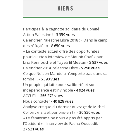
VIEWS
Participez à la cagnotte solidaire du Comité
Action Palestine !
- 3 359 vues
Calendrier Palestine Libre 2018 : « Dans le camp
des réfugiés »
- 8 650 vues
« Le contexte actuel offre des opportunités
pour la lutte » Interview de Mounir Chafik par
Lina Kennouche et Tayeb El Mestari
- 5 837 vues
Calendrier 2014 Palestine Libre
- 5 298 vues
Ce que Nelson Mandela n’emporte pas dans sa
tombe…
- 6 390 vues
Un peuple qui lutte pour sa liberté et son
indépendance est invincible
- 4 924 vues
ACCUEIL
- 355 273 vues
Nous contacter
- 40 828 vues
Analyse critique du dernier ouvrage de Michel
Collon : « Israël, parlons-en ! ».
- 30 850 vues
« Le féminisme ne nous a pas été appris par
l’Occident » – Interview de Fatma Oussedik
-
27 521 vues