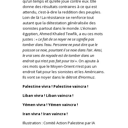
qu’un temps et qu’elle joue contre eux. Elle
donne des résultats contraires à ce qui est
attendu, c’est-à-dire la reddition des peuples.
Loin de là ! La résistance se renforce tout
autant que la détestation généralisée des
sionistes partout dans le monde. L’écrivain
égyptien, Ahmed Khaled Tewfik, a eu ces mots
justes :
« Le fait de se noyer ne se signifie pas
tomber dans l’eau. Personne ne peut dire que le
poisson se noie, pourtant il se noie dans l’air. Ainsi,
le vrai sens de noyade est de tomber dans un
endroit qui n’est pas fait pour toi
». On ajoute à
ces mots que le Moyen-Orient n’est pas un
endroit fait pour les sionistes et les Américains.
Ils vont se noyer dans le détroit d’Hormuz.
Palestine vivra ! Palestine vaincra !
Liban vivra ! Liban vaincra !
Yémen vivra ! Yémen vaincra !
Iran vivra ! Iran vaincra !
Illustration : Comité Action Palestine par IA