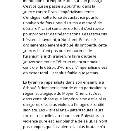
inondation qui emporte tout sur son passage.
C’est ce qui se passe aujourd’hui dans la
guerre contre l’Iran. L’impérialisme tente
d’endiguer cette force dévastatrice pour lui.
Combien de fois Donald Trump a menacé de
détruire l’Iran et combien de fois il s’est ravisé
pour proposer des négociations. Les Etats-Unis
hésitent, louvoient, trébuchent. En réalité, ils
ont lamentablement échoué. Ils ont perdu cette
guerre. Ils n’ont pas pu s’emparer ni de
l’uranium enrichi iranien, ni faire chuter le
gouvernement de Téhéran et encore moins
contrôler le détroit d’Hormuz. L’impérialisme est
en échec total. Il est plus faible que jamais.
La tyrannie impérialiste dans son ensemble a
échoué à dominer le monde et en particulier la
région stratégique du Moyen-Orient. Et c’est
dans cette phase que l’impérialisme est le plus
dangereux. Le plus violent à l’image de l’entité
sioniste. Les « Israéliens » jettent toutes leurs
forces criminelles au Liban et en Palestine. La
violence pure est leur planche de salut. Ils n’ont
pas compris que la violence la plus brutale n’a