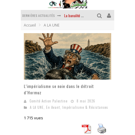
DERNIÈRES ACTUALITÉS
La banalité du mal colonial
Accueil
A LA UNE
Yankees, Go home !
Chantage terroriste
La révolution ou rien
Des accords de paix sans le peuple et contre le peuple
La puissance américaine en peau de chagrin
L’impérialisme se noie dans le détroit
d’Hormuz
Comité Action Palestine
8 mai 2026
A LA UNE
,
En Avant
,
Impérialisme & Résistances
1 715 vues