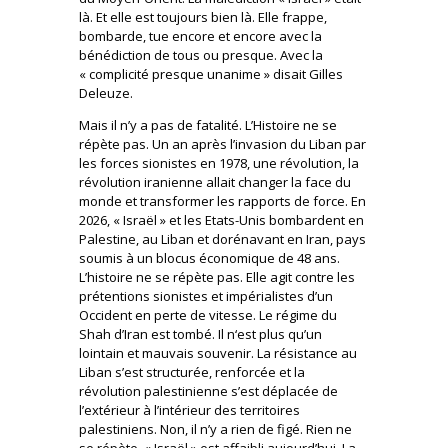
là. Et elle est toujours bien là. Elle frappe,
bombarde, tue encore et encore avec la
bénédiction de tous ou presque. Avec la
« complicité presque unanime » disait Gilles
Deleuze.
Mais il n’y a pas de fatalité. L’Histoire ne se
répète pas. Un an après l’invasion du Liban par
les forces sionistes en 1978, une révolution, la
révolution iranienne allait changer la face du
monde et transformer les rapports de force. En
2026, « Israël » et les Etats-Unis bombardent en
Palestine, au Liban et dorénavant en Iran, pays
soumis à un blocus économique de 48 ans.
L’histoire ne se répète pas. Elle agit contre les
prétentions sionistes et impérialistes d’un
Occident en perte de vitesse. Le régime du
Shah d’Iran est tombé. Il n‘est plus qu’un
lointain et mauvais souvenir. La résistance au
Liban s’est structurée, renforcée et la
révolution palestinienne s’est déplacée de
l’extérieur à l’intérieur des territoires
palestiniens. Non, il n’y a rien de figé. Rien ne
se répète. « Israël » est affaibli aujourd’hui. La