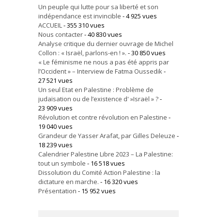
Un peuple qui lutte pour sa liberté et son
indépendance est invincible
- 4 925 vues
ACCUEIL
- 355 310 vues
Nous contacter
- 40 830 vues
Analyse critique du dernier ouvrage de Michel
Collon : « Israël, parlons-en ! ».
- 30 850 vues
« Le féminisme ne nous a pas été appris par
l’Occident » – Interview de Fatma Oussedik
-
27 521 vues
Un seul Etat en Palestine : Problème de
judaïsation ou de l’existence d' »Israël » ?
-
23 909 vues
Révolution et contre révolution en Palestine
-
19 040 vues
Grandeur de Yasser Arafat, par Gilles Deleuze
-
18 239 vues
Calendrier Palestine Libre 2023 – La Palestine:
tout un symbole
- 16 518 vues
Dissolution du Comité Action Palestine : la
dictature en marche.
- 16 320 vues
Présentation
- 15 952 vues