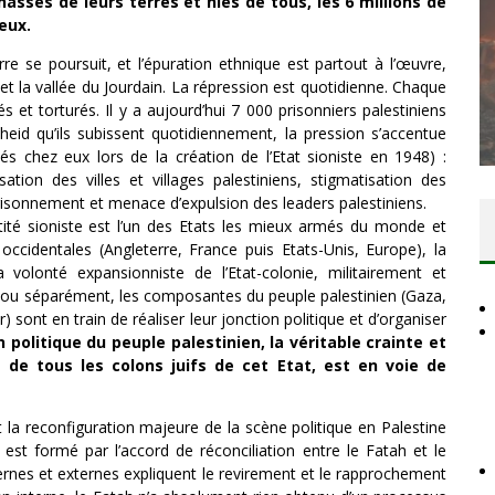
hassés de leurs terres et niés de tous, les 6 millions de
eux.
re se poursuit, et l’épuration ethnique est partout à l’œuvre,
DES ACCORDS DE PAIX SANS LE
t la vallée du Jourdain. La répression est quotidienne. Chaque
PEUPLE ET CONTRE LE PEUPLE
s et torturés. Il y a aujourd’hui 7 000 prisonniers palestiniens
theid qu’ils subissent quotidiennement, la pression s’accentue
Comité Action Palestine
3 juillet 2026
és chez eux lors de la création de l’Etat sioniste en 1948) :
sation des villes et villages palestiniens, stigmatisation des
sonnement et menace d’expulsion des leaders palestiniens.
tité sioniste est l’un des Etats les mieux armés du monde et
occidentales (Angleterre, France puis Etats-Unis, Europe), la
a volonté expansionniste de l’Etat-colonie, militairement et
 ou séparément, les composantes du peuple palestinien (Gaza,
r) sont en train de réaliser leur jonction politique et d’organiser
n politique du peuple palestinien, la véritable crainte et
 de tous les colons juifs de cet Etat, est en voie de
t la reconfiguration majeure de la scène politique en Palestine
st formé par l’accord de réconciliation entre le Fatah et le
ernes et externes expliquent le revirement et le rapprochement