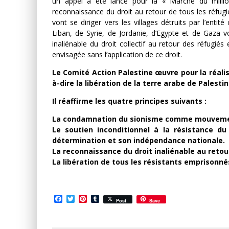
un appel a été lancé pour la « Marche du mill
reconnaissance du droit au retour de tous les réfugié
vont se diriger vers les villages détruits par l’enti
Liban, de Syrie, de Jordanie, d’Egypte et de Gaza vo
inaliénable du droit collectif au retour des réfugiés
envisagée sans l’application de ce droit.
Le Comité Action Palestine œuvre pour la réalis
à-dire la libération de la terre arabe de Palestin
Il réaffirme les quatre principes suivants :
La condamnation du sionisme comme mouvement 
Le soutien inconditionnel à la résistance d
détermination et son indépendance nationale.
La reconnaissance du droit inaliénable au retou
La libération de tous les résistants emprisonné
Facebook
Twitter
Pinterest
Tumblr
Post
Save