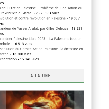
ues
 seul Etat en Palestine : Problème de judaïsation ou
 l’existence d' »Israël » ?
- 23 904 vues
volution et contre révolution en Palestine
- 19 037
ues
andeur de Yasser Arafat, par Gilles Deleuze
- 18 231
ues
lendrier Palestine Libre 2023 – La Palestine: tout un
ymbole
- 16 513 vues
ssolution du Comité Action Palestine : la dictature en
arche.
- 16 308 vues
ésentation
- 15 941 vues
A LA UNE