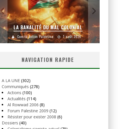
LA BANALITÉ DU MAL COLONIAL
Comité Action Palestine
1 août 2026
Comité
NAVIGATION RAPIDE
A LA UNE
(302)
Communiqués
(278)
Actions
(100)
Actualités
(114)
Al Rowwad 2006
(8)
Forum Palestine 2009
(12)
Résister pour exister 2008
(6)
Dossiers
(40)
Colonialisme sioniste actuel
(79)