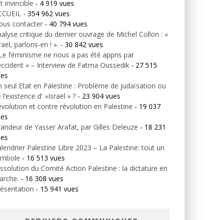
t invincible
- 4 919 vues
CCUEIL
- 354 962 vues
ous contacter
- 40 794 vues
alyse critique du dernier ouvrage de Michel Collon : «
raël, parlons-en ! ».
- 30 842 vues
Le féminisme ne nous a pas été appris par
Occident » – Interview de Fatma Oussedik
- 27 515
ues
 seul Etat en Palestine : Problème de judaïsation ou
 l’existence d' »Israël » ?
- 23 904 vues
volution et contre révolution en Palestine
- 19 037
ues
andeur de Yasser Arafat, par Gilles Deleuze
- 18 231
ues
lendrier Palestine Libre 2023 – La Palestine: tout un
ymbole
- 16 513 vues
ssolution du Comité Action Palestine : la dictature en
arche.
- 16 308 vues
ésentation
- 15 941 vues