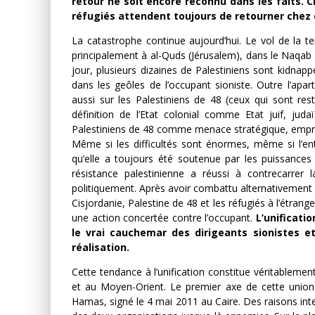
retour ne soit encore reconnu dans les faits. C
réfugiés attendent toujours de retourner chez 
La catastrophe continue aujourd’hui. Le vol de la ter
principalement à al-Quds (Jérusalem), dans le Naqab e
jour, plusieurs dizaines de Palestiniens sont kidnappé
dans les geôles de l’occupant sioniste. Outre l’apar
aussi sur les Palestiniens de 48 (ceux qui sont rest
définition de l’Etat colonial comme Etat juif, judaï
Palestiniens de 48 comme menace stratégique, empri
Même si les difficultés sont énormes, même si l’en
qu’elle a toujours été soutenue par les puissances 
résistance palestinienne a réussi à contrecarrer l
politiquement. Après avoir combattu alternativement
Cisjordanie, Palestine de 48 et les réfugiés à l’étrange
une action concertée contre l’occupant.
L’unificatio
le vrai cauchemar des dirigeants sionistes et
réalisation.
Cette tendance à l’unification constitue véritablemen
et au Moyen-Orient. Le premier axe de cette union e
Hamas, signé le 4 mai 2011 au Caire. Des raisons int