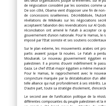
des deux organisations jusque là ennemies. Sur le pl
de négociation considéré par les sionistes comme u
De son côté, Obama vient d’opposer une fin de non-
de concessions israéliennes. Décrédibilisée, l’Autor
révélations de Wikileaks sur les négociations secr
acceptaient l’abandon des revendications sur Al Qods.
réconciliation ont amené le Fatah à accepter ce 
gouvernement d’union nationale. Pour le Hamas, le ra
imposé par l’Etat sioniste et ses soutiens occidentaux
Sur le plan externe, les mouvements arabes ont pr
partis avaient jusque là nouées. Le Fatah a perd
Moubarak. Le nouveau gouvernement égyptien est
palestinien. Il a promis d’ouvrir indéfiniment le pas
Gaza. Le chef d’Etat-major égyptien a même menacé l’E
Pour le Hamas, le rapprochement avec le nouveau
conjoncture marquée par la déstabilisation d’un allié
telle alliance qui nuit profondément à ses intérêts. La
D’autre part, toute sa stratégie d’isolement, d’enc
Le second axe de l’unification politique de la résis
différentes composantes du peuple palestinien et la