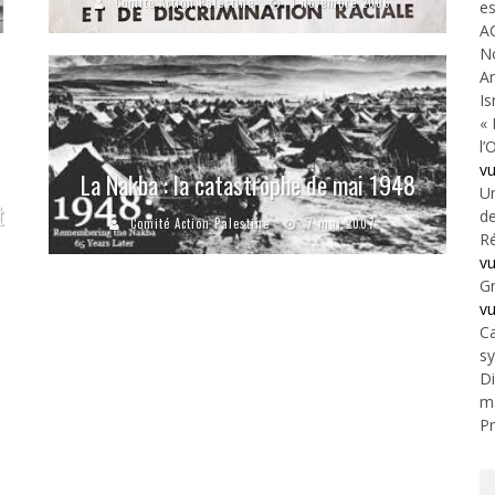
Comité Action Palestine
1 novembre 2006
es
A
N
An
Is
« 
l’
v
La Nakba : la catastrophe de mai 1948
Un
t
de
Comité Action Palestine
7 mai 2007
Ré
v
Gr
v
Ca
s
Di
m
Pr