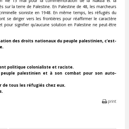
ion »le 15 mai pour la commémoration de la Nakba et la
s sur la terre de Palestine. En Palestine de 48, les marcheurs
té criminelle sioniste en 1948. En même temps, les réfugiés du
nt se diriger vers les frontières pour réaffirmer le caractère
 et pour signifier qu’aucune solution en Palestine ne peut-être
ation des droits nationaux du peuple palestinien, c’est-
e.
politique colonialiste et raciste.
u peuple palestinien et à son combat pour son auto-
r de tous les réfugiés chez eux.
s.
print