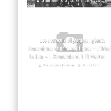
Comité Action Palestine
7 janvier 2023
Les nouveaux oligarques : géants
économiques et nains politiques – L’Orien
Le Jour – L. Kennouche et T. El Mestari
Comité Action Palestine
18 juin 2016