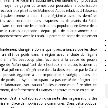
an interne, le Fatah n’a absolument rien obtenu d’un processus
n moyen de gagner du temps pour poursuivre la colonisation.
recevoir aux plaintes de Mahmoud Abbas relatives à l’absence
ité palestinienne a perdu toute légitimité avec les dernières
ètes avec l’occupant dans lesquelles les dirigeants du Fatah
 Dans ce contexte les mobilisations populaires en faveur de la
que le Hamas lui propose depuis plus de quatre années : un
pprochement avec le Fatah lui permet de sortir de l’isolement
.
ofondément changé la donne quant aux alliances que les deux
u un allié de poids dans la région avec la chute du régime
 en effet beaucoup plus favorable à la cause du peuple
sage de Rafah qualifiant de « honteux » le blocus israélien de
tat juif en cas d’ingérence dans la décision prise par le Caire.
 pouvoir égyptien a une importance stratégique dans une
 de poids : la Syrie. L’occupant n’a pas cessé de dénigrer une
 collaboration avec l’Autorité palestinienne va en être affectée.
erclement, d’enfermement du Hamas se trouve remise en cause.
tance, c’est la collaboration croissante des organisations des
 mise en place de mobilisations communes. Dans cette optique,