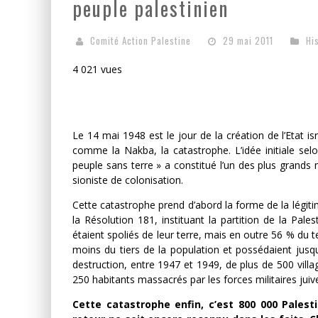
peuple palestinien
Comité Action Palestine
29 mai 2011
Hi
4 021 vues
Le 14 mai 1948 est le jour de la création de l’Etat 
comme la Nakba, la catastrophe. L’idée initiale selo
peuple sans terre » a constitué l’un des plus grands m
sioniste de colonisation.
Cette catastrophe prend d’abord la forme de la légiti
la Résolution 181, instituant la partition de la Pale
étaient spoliés de leur terre, mais en outre 56 % du ter
moins du tiers de la population et possédaient jusqu
destruction, entre 1947 et 1949, de plus de 500 villa
250 habitants massacrés par les forces militaires juiv
Cette catastrophe enfin, c’est 800 000 Palest