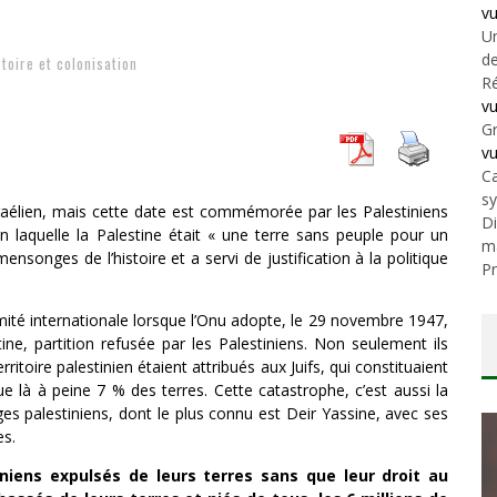
v
Un
de
stoire et colonisation
Ré
v
Gr
v
Ca
s
israélien, mais cette date est commémorée par les Palestiniens
Di
n laquelle la Palestine était « une terre sans peuple pour un
m
ensonges de l’histoire et a servi de justification à la politique
Pr
mité internationale lorsque l’Onu adopte, le 29 novembre 1947,
stine, partition refusée par les Palestiniens. Non seulement ils
ritoire palestinien étaient attribués aux Juifs, qui constituaient
e là à peine 7 % des terres. Cette catastrophe, c’est aussi la
ges palestiniens, dont le plus connu est Deir Yassine, avec ses
es.
iniens expulsés de leurs terres sans que leur droit au