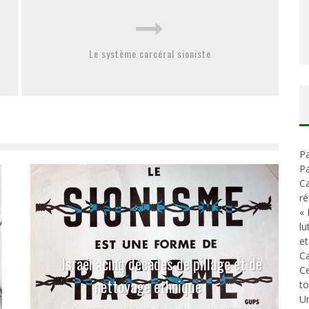
Le système carcéral sioniste
Pa
Pa
Ca
ré
« 
lu
et
Ca
Israël : cinq décades de pillage et de
C
nettoyage ethnique
t
Un