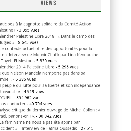
VIEWS
rticipez à la cagnotte solidaire du Comité Action
lestine !
- 3 355 vues
lendrier Palestine Libre 2018 : « Dans le camp des
fugiés »
- 8 645 vues
Le contexte actuel offre des opportunités pour la
tte » Interview de Mounir Chafik par Lina Kennouche
 Tayeb El Mestari
- 5 830 vues
lendrier 2014 Palestine Libre
- 5 296 vues
e que Nelson Mandela n’emporte pas dans sa
ombe…
- 6 386 vues
 peuple qui lutte pour sa liberté et son indépendance
t invincible
- 4 919 vues
CCUEIL
- 354 962 vues
ous contacter
- 40 794 vues
alyse critique du dernier ouvrage de Michel Collon : «
raël, parlons-en ! ».
- 30 842 vues
Le féminisme ne nous a pas été appris par
Occident » – Interview de Fatma Oussedik
- 27 515