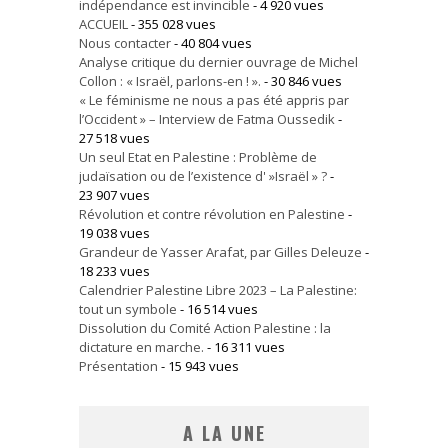
indépendance est invincible
- 4 920 vues
ACCUEIL
- 355 028 vues
Nous contacter
- 40 804 vues
Analyse critique du dernier ouvrage de Michel
Collon : « Israël, parlons-en ! ».
- 30 846 vues
« Le féminisme ne nous a pas été appris par
l’Occident » – Interview de Fatma Oussedik
-
27 518 vues
Un seul Etat en Palestine : Problème de
judaïsation ou de l’existence d' »Israël » ?
-
23 907 vues
Révolution et contre révolution en Palestine
-
19 038 vues
Grandeur de Yasser Arafat, par Gilles Deleuze
-
18 233 vues
Calendrier Palestine Libre 2023 – La Palestine:
tout un symbole
- 16 514 vues
Dissolution du Comité Action Palestine : la
dictature en marche.
- 16 311 vues
Présentation
- 15 943 vues
A LA UNE