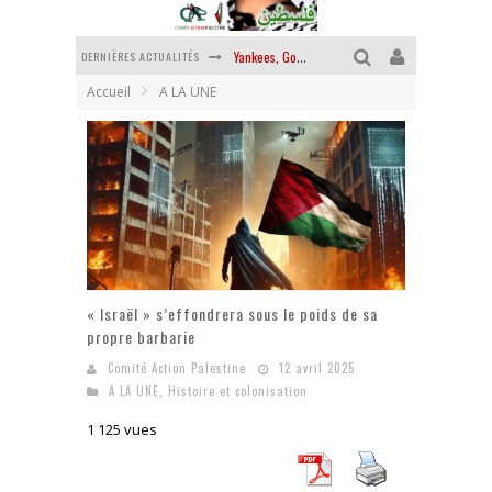
DERNIÈRES ACTUALITÉS
Yankees, Go home !
Accueil
A LA UNE
Chantage terroriste
La révolution ou rien
Des accords de paix sans le peuple et contre le peuple
La guerre sioniste, la guerre démographique
La banalité du mal colonial
« Israël » s’effondrera sous le poids de sa
propre barbarie
Comité Action Palestine
12 avril 2025
A LA UNE
,
Histoire et colonisation
1 125 vues