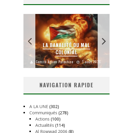
 SANS
E LE
LA BANALITÉ DU MAL
COLONIAL
Y
uillet 2026
Comité Action Palestine
1 août 2026
Comité A
NAVIGATION RAPIDE
A LA UNE
(302)
Communiqués
(278)
Actions
(100)
Actualités
(114)
Al Rowwad 2006
(8)