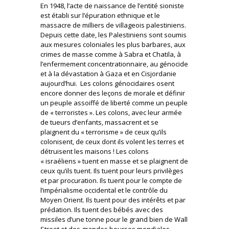
En 1948, l’acte de naissance de l’entité sioniste
est établi sur l’épuration ethnique et le
massacre de milliers de villageois palestiniens.
Depuis cette date, les Palestiniens sont soumis
aux mesures coloniales les plus barbares, aux
crimes de masse comme à Sabra et Chatila, à
l’enfermement concentrationnaire, au génocide
et à la dévastation à Gaza et en Cisjordanie
aujourd’hui. Les colons génocidaires osent
encore donner des leçons de morale et définir
un peuple assoiffé de liberté comme un peuple
de « terroristes ». Les colons, avec leur armée
de tueurs d’enfants, massacrent et se
plaignent du « terrorisme » de ceux qu’ils
colonisent, de ceux dont ils volent les terres et
détruisent les maisons ! Les colons
« israéliens » tuent en masse et se plaignent de
ceux qu’ils tuent. Ils tuent pour leurs privilèges
et par procuration. Ils tuent pour le compte de
l’impérialisme occidental et le contrôle du
Moyen Orient. Ils tuent pour des intérêts et par
prédation. Ils tuent des bébés avec des
missiles d’une tonne pour le grand bien de Wall
Street et des grandes bourses mondiales.