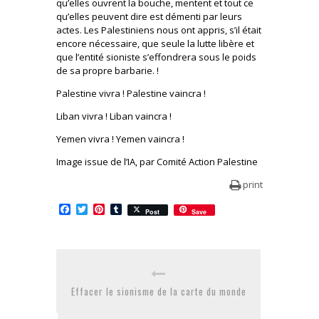
qu’elles ouvrent la bouche, mentent et tout ce
qu’elles peuvent dire est démenti par leurs
actes. Les Palestiniens nous ont appris, s’il était
encore nécessaire, que seule la lutte libère et
que l’entité sioniste s’effondrera sous le poids
de sa propre barbarie. !
Palestine vivra ! Palestine vaincra !
Liban vivra ! Liban vaincra !
Yemen vivra ! Yemen vaincra !
Image issue de l’IA, par Comité Action Palestine
print
Facebook
Twitter
Pinterest
Tumblr
Post
Save
Effacer le sionisme de la carte du monde