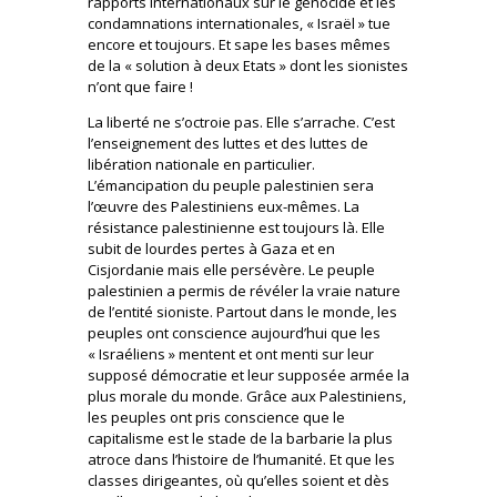
rapports internationaux sur le génocide et les
condamnations internationales, « Israël » tue
encore et toujours. Et sape les bases mêmes
de la « solution à deux Etats » dont les sionistes
n’ont que faire !
La liberté ne s’octroie pas. Elle s’arrache. C’est
l’enseignement des luttes et des luttes de
libération nationale en particulier.
L’émancipation du peuple palestinien sera
l’œuvre des Palestiniens eux-mêmes. La
résistance palestinienne est toujours là. Elle
subit de lourdes pertes à Gaza et en
Cisjordanie mais elle persévère. Le peuple
palestinien a permis de révéler la vraie nature
de l’entité sioniste. Partout dans le monde, les
peuples ont conscience aujourd’hui que les
« Israéliens » mentent et ont menti sur leur
supposé démocratie et leur supposée armée la
plus morale du monde. Grâce aux Palestiniens,
les peuples ont pris conscience que le
capitalisme est le stade de la barbarie la plus
atroce dans l’histoire de l’humanité. Et que les
classes dirigeantes, où qu’elles soient et dès