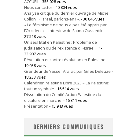
ACCUEIL
- 355 028 vues
Nous contacter
- 40 804 vues
Analyse critique du dernier ouvrage de Michel
Collon : « Israël, parlons-en ! ».
- 30 846 vues
« Le féminisme ne nous a pas été appris par
l’Occident » – Interview de Fatma Oussedik
-
27 518 vues
Un seul Etat en Palestine : Problème de
judaïsation ou de l’existence d' »Israël » ?
-
23 907 vues
Révolution et contre révolution en Palestine
-
19 038 vues
Grandeur de Yasser Arafat, par Gilles Deleuze
-
18 233 vues
Calendrier Palestine Libre 2023 – La Palestine:
tout un symbole
- 16 514 vues
Dissolution du Comité Action Palestine : la
dictature en marche.
- 16 311 vues
Présentation
- 15 943 vues
DERNIERS COMMUNIQUES