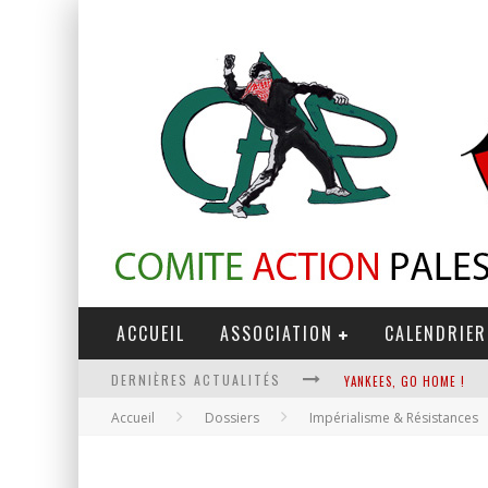
ACCUEIL
ASSOCIATION
CALENDRIER
DERNIÈRES ACTUALITÉS
YANKEES, GO HOME !
Accueil
Dossiers
Impérialisme & Résistances
CHANTAGE TERRORISTE
LA RÉVOLUTION OU RIEN