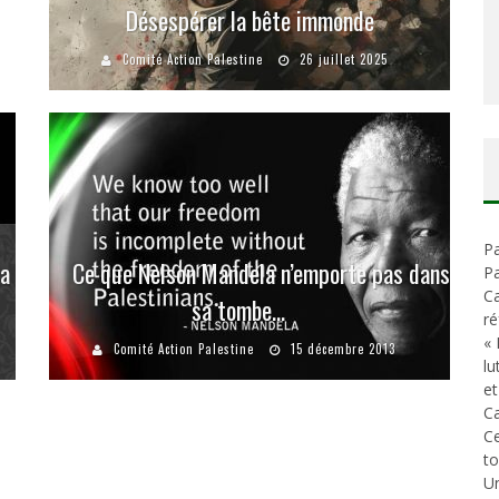
Désespérer la bête immonde
Comité Action Palestine
26 juillet 2025
Pa
la
Ce que Nelson Mandela n’emporte pas dans
Pa
Ca
sa tombe…
ré
« 
Comité Action Palestine
15 décembre 2013
lu
et
Ca
C
t
Un