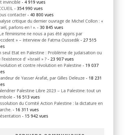
t invincible
- 4 919 vues
CCUEIL
- 354 990 vues
ous contacter
- 40 800 vues
alyse critique du dernier ouvrage de Michel Collon : «
raël, parlons-en ! ».
- 30 845 vues
Le féminisme ne nous a pas été appris par
Occident » – Interview de Fatma Oussedik
- 27 515
ues
 seul Etat en Palestine : Problème de judaïsation ou
 l’existence d' »Israël » ?
- 23 907 vues
volution et contre révolution en Palestine
- 19 037
ues
andeur de Yasser Arafat, par Gilles Deleuze
- 18 231
ues
lendrier Palestine Libre 2023 – La Palestine: tout un
ymbole
- 16 513 vues
ssolution du Comité Action Palestine : la dictature en
arche.
- 16 311 vues
ésentation
- 15 942 vues