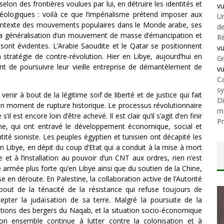
elon des frontières voulues par lui, en détruire les identités et
v
idéologiques : voilà ce que l’impérialisme prétend imposer aux
Un
contexte des mouvements populaires dans le Monde arabe, ses
de
la généralisation d’un mouvement de masse d’émancipation et
Ré
 sont évidentes. L’Arabie Saoudite et le Qatar se positionnent
v
 stratégie de contre-révolution. Hier en Libye, aujourd’hui en
Gr
tent de poursuivre leur vieille entreprise de démantèlement de
v
Ca
s
venir à bout de la légitime soif de liberté et de justice qui fait
Di
un moment de rupture historique. Le processus révolutionnaire
m
est encore loin d’être achevé. Il est clair qu’il s’agit d’en finir
Pr
isme, qui ont entravé le développement économique, social et
ntité sioniste. Les peuples égyptien et tunisien ont décapité les
n Libye, en dépit du coup d’Etat qui a conduit à la mise à mort
et à l’installation au pouvoir d’un CNT aux ordres, rien n’est
e armée plus forte qu’en Libye ainsi que du soutien de la Chine,
se en déroute. En Palestine, la collaboration active de l’Autorité
 bout de la ténacité de la résistance qui refuse toujours de
cepter la judaïsation de sa terre. Malgré la poursuite de la
ations des bergers du Naqab, et la situation socio-économique
on ensemble continue à lutter contre la colonisation et à