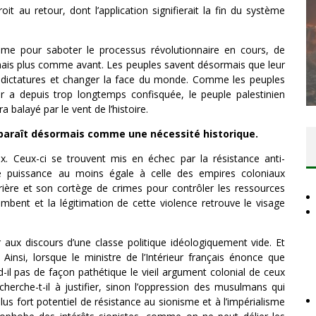
oit au retour, dont l’application signifierait la fin du système
DES ACCORDS DE PAIX SANS LE
isme pour saboter le processus révolutionnaire en cours, de
amais plus comme avant. Les peuples savent désormais que leur
PEUPLE ET CONTRE LE PEUPLE
s dictatures et changer la face du monde. Comme les peuples
Comité Action Palestine
3 juillet 2026
eur a depuis trop longtemps confisquée, le peuple palestinien
a balayé par le vent de l’histoire.
apparaît désormais comme une nécessité historique.
ux. Ceux-ci se trouvent mis en échec par la résistance anti-
une puissance au moins égale à celle des empires coloniaux
errière et son cortège de crimes pour contrôler les ressources
ent et la légitimation de cette violence retrouve le visage
r aux discours d’une classe politique idéologiquement vide. Et
s. Ainsi, lorsque le ministre de l’Intérieur français énonce que
-il pas de façon pathétique le vieil argument colonial de ceux
cherche-t-il à justifier, sinon l’oppression des musulmans qui
us fort potentiel de résistance au sionisme et à l’impérialisme