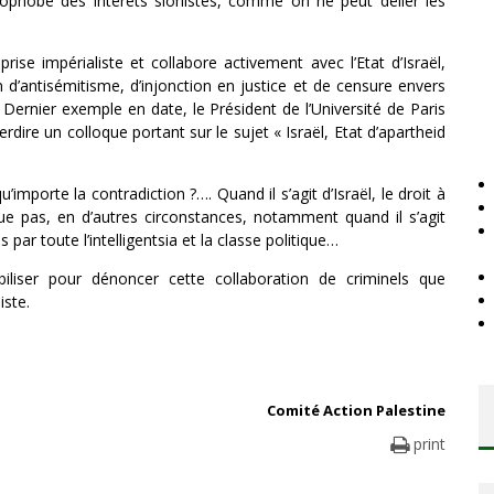
mophobe des intérêts sionistes, comme on ne peut délier les
eprise impérialiste et collabore activement avec l’Etat d’Israël,
d’antisémitisme, d’injonction en justice et de censure envers
. Dernier exemple en date, le Président de l’Université de Paris
rdire un colloque portant sur le sujet « Israël, Etat d’apartheid
’importe la contradiction ?…. Quand il s’agit d’Israël, le droit à
nque pas, en d’autres circonstances, notamment quand il s’agit
par toute l’intelligentsia et la classe politique…
iliser pour dénoncer cette collaboration de criminels que
iste.
Comité Action Palestine
print