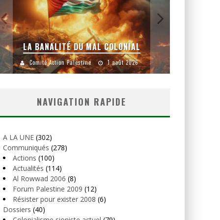
LA BANALITÉ DU MAL COLONIAL
Comité Action Palestine
1 août 2026
Comité
NAVIGATION RAPIDE
A LA UNE
(302)
Communiqués
(278)
Actions
(100)
Actualités
(114)
Al Rowwad 2006
(8)
Forum Palestine 2009
(12)
Résister pour exister 2008
(6)
Dossiers
(40)
Colonialisme sioniste actuel
(79)