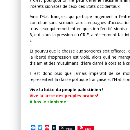
? C’est pourquoi on ne peut délier le racisme isla
intérêts sionistes de ceux des Etats occidentaux.
Ainsi l’Etat français, qui participe largement à l’entr
contribue sans scrupule aux campagnes d’accusation 
tous ceux qui remettent en question l’entité sioniste
8, qui, sous la pression du CRIF, a récemment fait inte
».
Et pourvu que la chasse aux sorcières soit efficace, qu
la liberté d’expression est violé, alors qu’il ne ma
d’Islam et des musulmans, d’être clamé à cors et à cris 
Il est donc plus que jamais impératif de se mob
représentent la classe politique française et l’Etat sion
V
ive la lutte du peuple palestinien !
Vive la lutte des peuples arabes!
A bas le sionisme !
Facebook
Twitter
Pinterest
Tumblr
Post
Save