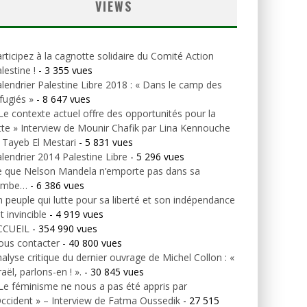
VIEWS
rticipez à la cagnotte solidaire du Comité Action
lestine !
- 3 355 vues
lendrier Palestine Libre 2018 : « Dans le camp des
fugiés »
- 8 647 vues
Le contexte actuel offre des opportunités pour la
tte » Interview de Mounir Chafik par Lina Kennouche
 Tayeb El Mestari
- 5 831 vues
lendrier 2014 Palestine Libre
- 5 296 vues
e que Nelson Mandela n’emporte pas dans sa
ombe…
- 6 386 vues
 peuple qui lutte pour sa liberté et son indépendance
t invincible
- 4 919 vues
CCUEIL
- 354 990 vues
ous contacter
- 40 800 vues
alyse critique du dernier ouvrage de Michel Collon : «
raël, parlons-en ! ».
- 30 845 vues
Le féminisme ne nous a pas été appris par
Occident » – Interview de Fatma Oussedik
- 27 515