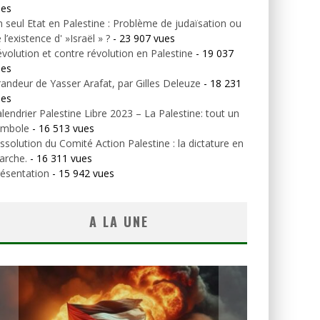
ues
 seul Etat en Palestine : Problème de judaïsation ou
 l’existence d' »Israël » ?
- 23 907 vues
volution et contre révolution en Palestine
- 19 037
ues
andeur de Yasser Arafat, par Gilles Deleuze
- 18 231
ues
lendrier Palestine Libre 2023 – La Palestine: tout un
ymbole
- 16 513 vues
ssolution du Comité Action Palestine : la dictature en
arche.
- 16 311 vues
ésentation
- 15 942 vues
A LA UNE