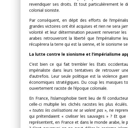
revendiquer ses droits. Et tout particulièrement le dr
colonial sioniste.
Par conséquent, en dépit des efforts de l’impérial
grandes victoires ont été acquises et rien ne sera j
volonté et leur détermination peuvent renverser le
arabes retrouveront la liberté que l’impérialisme l
récupèrera la terre qui est la sienne, et le sionisme ser
La lutte contre le sionisme et l’impérialisme 
C’est bien ce qui fait trembler les Etats occidenta
impérialiste dans leurs tentatives de retrouver 
d’autrefois. Leur seule politique est la violence gu
économiques stratégiques. Du coup les masques tomb
ouvertement raciste de l’époque coloniale.
En France, l’islamophobie tient lieu de fil conducteu
celle-ci multiplie les clichés racistes les plus éculé
«
toutes les civilisations ne se valent pas
», ne reprend
qui prétendaient « civiliser les sauvages » ? Et que 
représentent, en France et dans le monde arabe, le pl