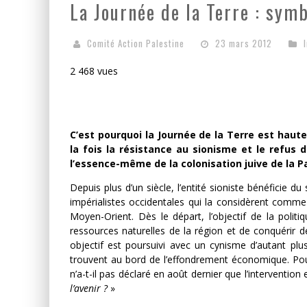
La Journée de la Terre : sym
LA GUERRE SIONISTE, L
Comité Action Palestine
23 mars 2012
LA BANALITÉ DU MAL COL
2 468 vues
C’est pourquoi la Journée de la Terre est haut
la fois la résistance au sionisme et le refus d
l’essence-même de la colonisation
juive de la P
Depuis plus d’un siècle, l’entité sioniste bénéficie d
impérialistes occidentales qui la considèrent comme
Moyen-Orient. Dès le départ, l’objectif de la politi
ressources naturelles de la région et de conquérir 
objectif est poursuivi avec un cynisme d’autant plu
trouvent au bord de l’effondrement économique. Pour
n’a-t-il pas déclaré en août dernier que l’intervention 
l’avenir ?
»