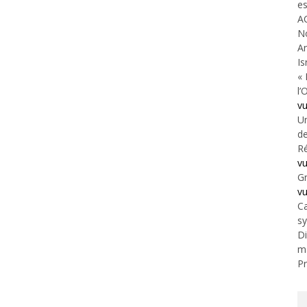
es
A
N
An
Is
« 
l’
v
Un
de
Ré
v
Gr
v
Ca
s
Di
m
Pr