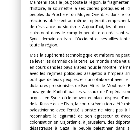
Maintenir sous le joug toute la région, la fragmenter s
l’histoire, la soumettre à ses cadres politiques et 
peuples du Proche et du Moyen-Orient. Et dans le 
réactions obéissent au même impératif : empêcher 
de résistance au sionisme. Aujourd’hui, les alliances
clairement dans le camp impérialiste en réalisant sa
Syrie, demain en Iran : l’Occident et ses alliés ten
toute la région.
Mais la supériorité technologique et militaire ne peut 
se lever les damnés de la terre. Le monde arabe vit 
en cours dans les pays arabes nous le montre, même s’il 
avec les régimes politiques assujettis à l’impérial
politique de leurs peuples, et qui collaborent avec l’e
dictatures pro-sionistes de Ben Ali et de Moubarak. E
sauvage de Kadhafi par les vassaux de l’impérialisme 
acquis ; en Syrie, où le pouvoir en place dispose d’un
de la Russie et de l’Iran, la contre-révolution a été mi
palestinienne avec l’entité sioniste ne vient pas à
reconnaître la légitimité de son agresseur et d’ac
colonisation en Cisjordanie, à Jérusalem, des déport
désastreuse à Gaza, le peuple palestinien dans s