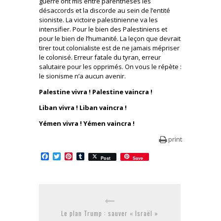
guerre ont mis entre parenthèses les
désaccords et la discorde au sein de l’entité
sioniste. La victoire palestinienne va les
intensifier. Pour le bien des Palestiniens et
pour le bien de l’humanité. La leçon que devrait
tirer tout colonialiste est de ne jamais mépriser
le colonisé. Erreur fatale du tyran, erreur
salutaire pour les opprimés. On vous le répète :
le sionisme n’a aucun avenir.
Palestine vivra ! Palestine vaincra !
Liban vivra ! Liban vaincra !
Yémen vivra ! Yémen vaincra !
print
Facebook
Twitter
Pinterest
Tumblr
Post
Save
Le plan Trump : sauver « Israël »