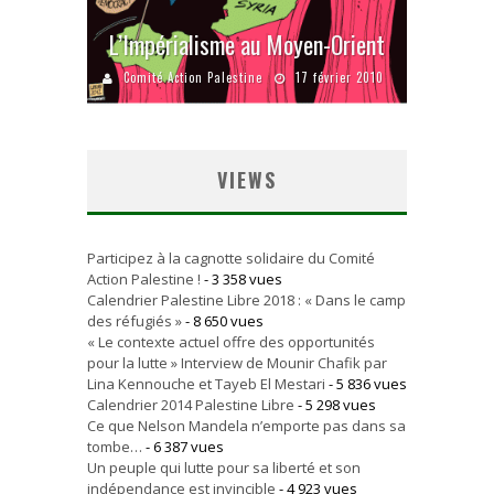
L’Impérialisme au Moyen-Orient
Comité Action Palestine
17 février 2010
VIEWS
Participez à la cagnotte solidaire du Comité
Action Palestine !
- 3 358 vues
Calendrier Palestine Libre 2018 : « Dans le camp
des réfugiés »
- 8 650 vues
« Le contexte actuel offre des opportunités
pour la lutte » Interview de Mounir Chafik par
Lina Kennouche et Tayeb El Mestari
- 5 836 vues
Calendrier 2014 Palestine Libre
- 5 298 vues
Ce que Nelson Mandela n’emporte pas dans sa
tombe…
- 6 387 vues
Un peuple qui lutte pour sa liberté et son
indépendance est invincible
- 4 923 vues