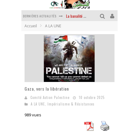
DERNIÈRES ACTUALITÉS
La banalité du mal colonial
Accueil
A LA UNE
Yankees, Go home !
Chantage terroriste
La révolution ou rien
Des accords de paix sans le peuple et contre le peuple
La puissance américaine en peau de chagrin
Gaza, vers la libération
Comité Action Palestine
10 octobre 2025
A LA UNE
,
Impérialisme & Résistances
989 vues