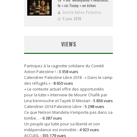
le « roi Trump » en échec
Comité Action Palestine
5 juin 2026
VIEWS
Participez à la cagnotte solidaire du Comité
Action Palestine !
- 3 358 vues
Calendrier Palestine Libre 2018 : « Dans le camp
des réfugiés »
- 8 650 vues
« Le contexte actuel offre des opportunités
pour la lutte » Interview de Mounir Chafik par
Lina Kennouche et Tayeb El Mestari
- 5 836 vues
Calendrier 2014 Palestine Libre
- 5 298 vues
Ce que Nelson Mandela n’emporte pas dans sa
tombe…
- 6 387 vues
Un peuple qui lutte pour sa liberté et son
indépendance est invincible
- 4 923 vues
ACCUEIL
- 355 179 vues