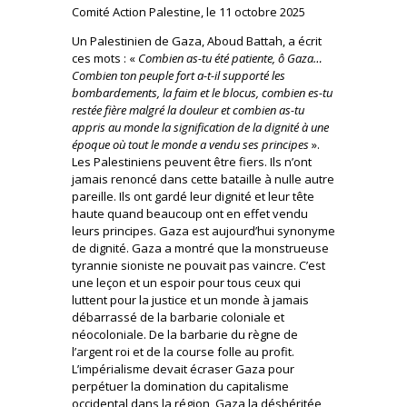
Comité Action Palestine, le 11 octobre 2025
Un Palestinien de Gaza, Aboud Battah, a écrit
ces mots : «
Combien as-tu été patiente, ô Gaza…
Combien ton peuple fort a-t-il supporté les
bombardements, la faim et le blocus, combien es-tu
restée fière malgré la douleur et combien as-tu
appris au monde la signification de la dignité à une
époque où tout le monde a vendu ses principes
».
Les Palestiniens peuvent être fiers. Ils n’ont
jamais renoncé dans cette bataille à nulle autre
pareille. Ils ont gardé leur dignité et leur tête
haute quand beaucoup ont en effet vendu
leurs principes. Gaza est aujourd’hui synonyme
de dignité. Gaza a montré que la monstrueuse
tyrannie sioniste ne pouvait pas vaincre. C’est
une leçon et un espoir pour tous ceux qui
luttent pour la justice et un monde à jamais
débarrassé de la barbarie coloniale et
néocoloniale. De la barbarie du règne de
l’argent roi et de la course folle au profit.
L’impérialisme devait écraser Gaza pour
perpétuer la domination du capitalisme
occidental dans la région, Gaza la déshéritée