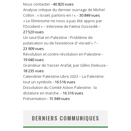
Nous contacter
- 40 820 vues
Analyse critique du dernier ouvrage de Michel
Collon : « Israël, parlons-en ! ».
- 30 849 vues
« Le féminisme ne nous a pas été appris par
l’Occident » – Interview de Fatma Oussedik
-
27 520 vues
Un seul Etat en Palestine : Problème de
judaïsation ou de l’existence d' »Israël » ?
-
23 909 vues
Révolution et contre révolution en Palestine
-
19 040 vues
Grandeur de Yasser Arafat, par Gilles Deleuze
-
18 235 vues
Calendrier Palestine Libre 2023 – La Palestine:
tout un symbole
- 16 516 vues
Dissolution du Comité Action Palestine : la
dictature en marche.
- 16 316 vues
Présentation
- 15 949 vues
DERNIERS COMMUNIQUES