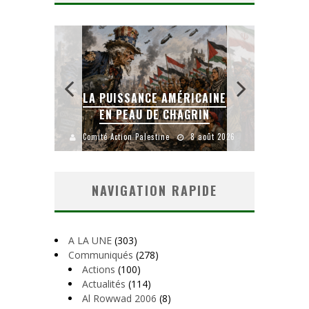
LA PUISSANCE AMÉRICAINE
L
IEN
EN PEAU DE CHAGRIN
uillet 2026
Comité Action Palestine
8 août 2026
Comité
NAVIGATION RAPIDE
A LA UNE
(303)
Communiqués
(278)
Actions
(100)
Actualités
(114)
Al Rowwad 2006
(8)