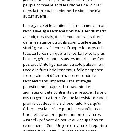
peuple comme le sont les racines de l’olivier
dans la terre palestinienne. Le sionisme n’a
aucun avenir.
L’arrogance et le soutien militaire américain ont
rendu aveugle l’ennemi sioniste. Tuer du matin
au soir, des civils, des combattants, les chefs
de la résistance où qu’ils soient, telle était la
stratégie « israélienne ». Frapper le corps et la
tête. La force rien que la force. La force la plus
brutale, génocidaire. Mais les muscles ne font
pas tout. L’intelligence est du côté palestinien.
Face à la fureur de l’ennemi, il fallait opposer
force, calme et détermination et conduire
l’ennemi dans l’impasse. Une stratégie
palestinienne aujourd’hui payante. Les
sionistes ont été contraints de négocier. Ils ont
mis un genou à terre. Ce que la résistance avait
promis est désormais chose faite. Plus qu’un
échec, c’est la défaite pour les « Israéliens ».
Une défaite amère qui en annonce d’autres.
« Israël » prépare de nouveaux coups bas en
ce moment même. Un jour ou l’autre, il repartira
à l’assaut de Gaza. Il voudra sa revanche