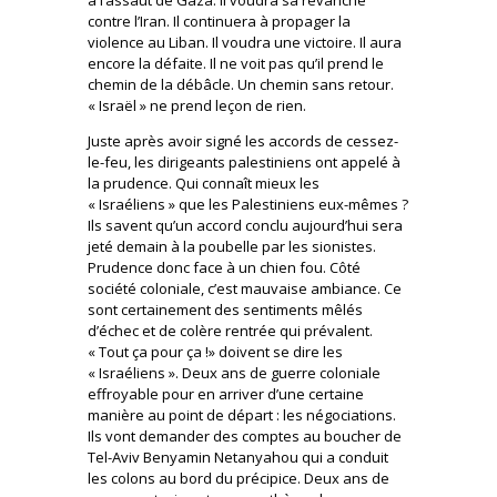
contre l’Iran. Il continuera à propager la
violence au Liban. Il voudra une victoire. Il aura
encore la défaite. Il ne voit pas qu’il prend le
chemin de la débâcle. Un chemin sans retour.
« Israël » ne prend leçon de rien.
Juste après avoir signé les accords de cessez-
le-feu, les dirigeants palestiniens ont appelé à
la prudence. Qui connaît mieux les
« Israéliens » que les Palestiniens eux-mêmes ?
Ils savent qu’un accord conclu aujourd’hui sera
jeté demain à la poubelle par les sionistes.
Prudence donc face à un chien fou. Côté
société coloniale, c’est mauvaise ambiance. Ce
sont certainement des sentiments mêlés
d’échec et de colère rentrée qui prévalent.
« Tout ça pour ça !» doivent se dire les
« Israéliens ». Deux ans de guerre coloniale
effroyable pour en arriver d’une certaine
manière au point de départ : les négociations.
Ils vont demander des comptes au boucher de
Tel-Aviv Benyamin Netanyahou qui a conduit
les colons au bord du précipice. Deux ans de