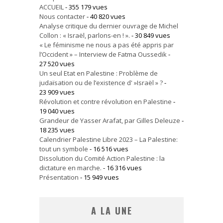
ACCUEIL
- 355 179 vues
Nous contacter
- 40 820 vues
Analyse critique du dernier ouvrage de Michel
Collon : « Israël, parlons-en ! ».
- 30 849 vues
« Le féminisme ne nous a pas été appris par
l’Occident » – Interview de Fatma Oussedik
-
27 520 vues
Un seul Etat en Palestine : Problème de
judaïsation ou de l’existence d' »Israël » ?
-
23 909 vues
Révolution et contre révolution en Palestine
-
19 040 vues
Grandeur de Yasser Arafat, par Gilles Deleuze
-
18 235 vues
Calendrier Palestine Libre 2023 – La Palestine:
tout un symbole
- 16 516 vues
Dissolution du Comité Action Palestine : la
dictature en marche.
- 16 316 vues
Présentation
- 15 949 vues
A LA UNE