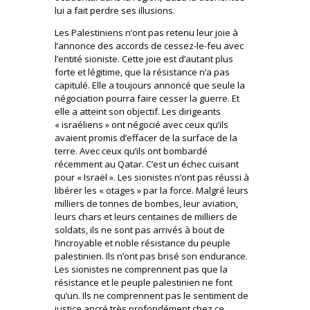
lui a fait perdre ses illusions.
Les Palestiniens n’ont pas retenu leur joie à
l’annonce des accords de cessez-le-feu avec
l’entité sioniste. Cette joie est d’autant plus
forte et légitime, que la résistance n’a pas
capitulé. Elle a toujours annoncé que seule la
négociation pourra faire cesser la guerre. Et
elle a atteint son objectif. Les dirigeants
« israéliens » ont négocié avec ceux qu’ils
avaient promis d’effacer de la surface de la
terre. Avec ceux qu’ils ont bombardé
récemment au Qatar. C’est un échec cuisant
pour « Israël ». Les sionistes n’ont pas réussi à
libérer les « otages » par la force. Malgré leurs
milliers de tonnes de bombes, leur aviation,
leurs chars et leurs centaines de milliers de
soldats, ils ne sont pas arrivés à bout de
l’incroyable et noble résistance du peuple
palestinien. Ils n’ont pas brisé son endurance.
Les sionistes ne comprennent pas que la
résistance et le peuple palestinien ne font
qu’un. Ils ne comprennent pas le sentiment de
justice ancré très profondément chez ce