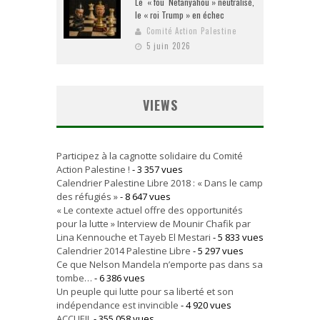
Le « fou Netanyahou » neutralisé,
le « roi Trump » en échec
Comité Action Palestine
5 juin 2026
VIEWS
Participez à la cagnotte solidaire du Comité
Action Palestine !
- 3 357 vues
Calendrier Palestine Libre 2018 : « Dans le camp
des réfugiés »
- 8 647 vues
« Le contexte actuel offre des opportunités
pour la lutte » Interview de Mounir Chafik par
Lina Kennouche et Tayeb El Mestari
- 5 833 vues
Calendrier 2014 Palestine Libre
- 5 297 vues
Ce que Nelson Mandela n’emporte pas dans sa
tombe…
- 6 386 vues
Un peuple qui lutte pour sa liberté et son
indépendance est invincible
- 4 920 vues
ACCUEIL
- 355 058 vues