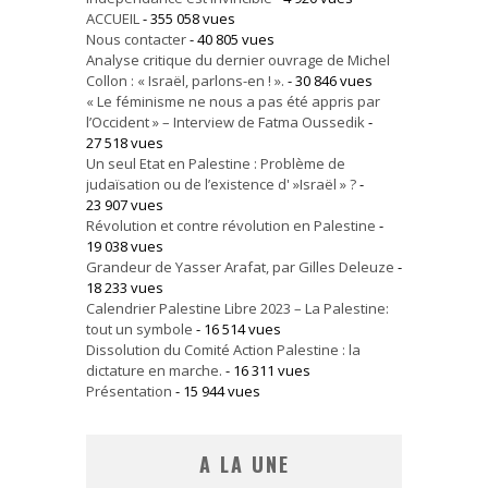
ACCUEIL
- 355 058 vues
Nous contacter
- 40 805 vues
Analyse critique du dernier ouvrage de Michel
Collon : « Israël, parlons-en ! ».
- 30 846 vues
« Le féminisme ne nous a pas été appris par
l’Occident » – Interview de Fatma Oussedik
-
27 518 vues
Un seul Etat en Palestine : Problème de
judaïsation ou de l’existence d' »Israël » ?
-
23 907 vues
Révolution et contre révolution en Palestine
-
19 038 vues
Grandeur de Yasser Arafat, par Gilles Deleuze
-
18 233 vues
Calendrier Palestine Libre 2023 – La Palestine:
tout un symbole
- 16 514 vues
Dissolution du Comité Action Palestine : la
dictature en marche.
- 16 311 vues
Présentation
- 15 944 vues
A LA UNE