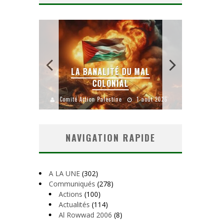
 SANS
E LE
LA BANALITÉ DU MAL
COLONIAL
Y
uillet 2026
Comité Action Palestine
1 août 2026
Comité A
NAVIGATION RAPIDE
A LA UNE
(302)
Communiqués
(278)
Actions
(100)
Actualités
(114)
Al Rowwad 2006
(8)