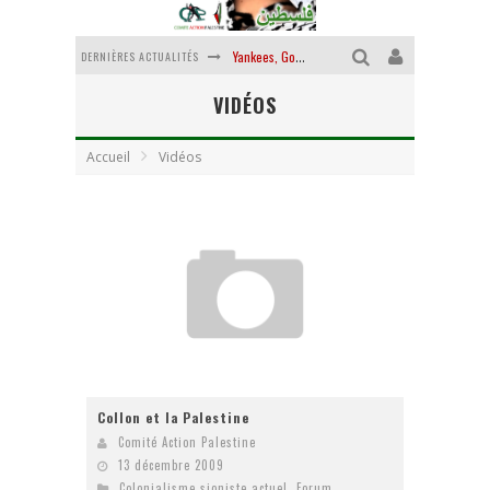
DERNIÈRES ACTUALITÉS
Yankees, Go home !
VIDÉOS
Chantage terroriste
La révolution ou rien
Accueil
Vidéos
Des accords de paix sans le peuple et contre le peuple
La guerre sioniste, la guerre démographique
La banalité du mal colonial
Collon et la Palestine
Comité Action Palestine
13 décembre 2009
Colonialisme sioniste actuel
,
Forum