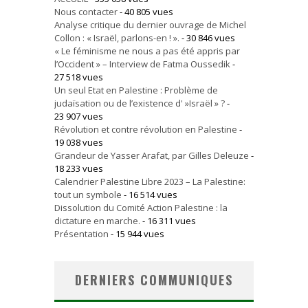
Nous contacter
- 40 805 vues
Analyse critique du dernier ouvrage de Michel
Collon : « Israël, parlons-en ! ».
- 30 846 vues
« Le féminisme ne nous a pas été appris par
l’Occident » – Interview de Fatma Oussedik
-
27 518 vues
Un seul Etat en Palestine : Problème de
judaïsation ou de l’existence d' »Israël » ?
-
23 907 vues
Révolution et contre révolution en Palestine
-
19 038 vues
Grandeur de Yasser Arafat, par Gilles Deleuze
-
18 233 vues
Calendrier Palestine Libre 2023 – La Palestine:
tout un symbole
- 16 514 vues
Dissolution du Comité Action Palestine : la
dictature en marche.
- 16 311 vues
Présentation
- 15 944 vues
DERNIERS COMMUNIQUES