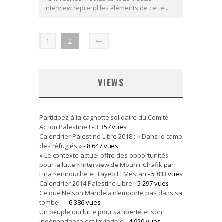
interview reprend les éléments de cette...
1
2
VIEWS
Participez à la cagnotte solidaire du Comité
Action Palestine !
- 3 357 vues
Calendrier Palestine Libre 2018 : « Dans le camp
des réfugiés »
- 8 647 vues
« Le contexte actuel offre des opportunités
pour la lutte » Interview de Mounir Chafik par
Lina Kennouche et Tayeb El Mestari
- 5 833 vues
Calendrier 2014 Palestine Libre
- 5 297 vues
Ce que Nelson Mandela n’emporte pas dans sa
tombe…
- 6 386 vues
Un peuple qui lutte pour sa liberté et son
indépendance est invincible
- 4 920 vues