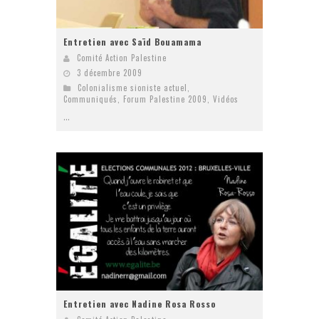
Entretien avec Saïd Bouamama
Comité Action Palestine
3 décembre 2009
Colonialisme sioniste actuel
,
Communiqués
,
Forum Palestine 2009
,
Vidéos
...
Entretien avec Nadine Rosa Rosso