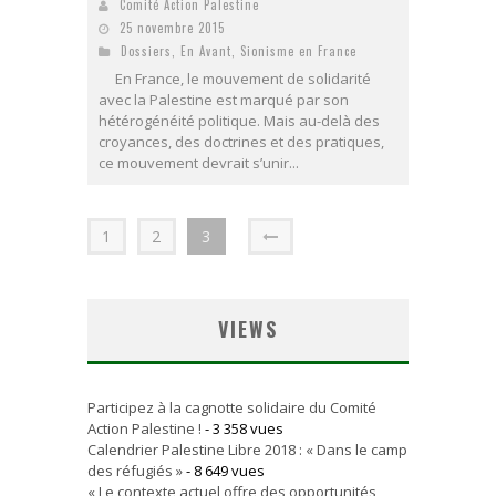
Comité Action Palestine
25 novembre 2015
Dossiers
,
En Avant
,
Sionisme en France
En France, le mouvement de solidarité
avec la Palestine est marqué par son
hétérogénéité politique. Mais au-delà des
croyances, des doctrines et des pratiques,
ce mouvement devrait s’unir...
1
2
3
VIEWS
Participez à la cagnotte solidaire du Comité
Action Palestine !
- 3 358 vues
Calendrier Palestine Libre 2018 : « Dans le camp
des réfugiés »
- 8 649 vues
« Le contexte actuel offre des opportunités