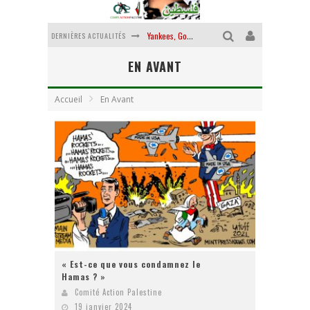
DERNIÈRES ACTUALITÉS
Yankees, Go home !
EN AVANT
Chantage terroriste
La révolution ou rien
Accueil
En Avant
Des accords de paix sans le peuple et contre le peuple
La guerre sioniste, la guerre démographique
La banalité du mal colonial
« Est-ce que vous condamnez le
Hamas ? »
Comité Action Palestine
19 janvier 2024