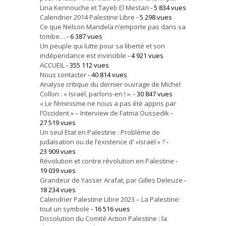
Lina Kennouche et Tayeb El Mestari
- 5 834 vues
Calendrier 2014 Palestine Libre
- 5 298 vues
Ce que Nelson Mandela n’emporte pas dans sa
tombe…
- 6 387 vues
Un peuple qui lutte pour sa liberté et son
indépendance est invincible
- 4 921 vues
ACCUEIL
- 355 112 vues
Nous contacter
- 40 814 vues
Analyse critique du dernier ouvrage de Michel
Collon : « Israël, parlons-en ! ».
- 30 847 vues
« Le féminisme ne nous a pas été appris par
l’Occident » – Interview de Fatma Oussedik
-
27 519 vues
Un seul Etat en Palestine : Problème de
judaïsation ou de l’existence d' »Israël » ?
-
23 909 vues
Révolution et contre révolution en Palestine
-
19 039 vues
Grandeur de Yasser Arafat, par Gilles Deleuze
-
18 234 vues
Calendrier Palestine Libre 2023 – La Palestine:
tout un symbole
- 16 516 vues
Dissolution du Comité Action Palestine : la