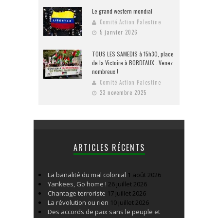
Le grand western mondial
Comité Action Palestine
5 janvier 2026
TOUS LES SAMEDIS à 15h30, place
de la Victoire à BORDEAUX . Venez
nombreux !
Comité Action Palestine
23 novembre 2025
ARTICLES RÉCENTS
La banalité du mal colonial
1 août 2026
Yankees, Go home !
26 juillet 2026
Chantage terroriste
17 juillet 2026
La révolution ou rien
10 juillet 2026
Des accords de paix sans le peuple et