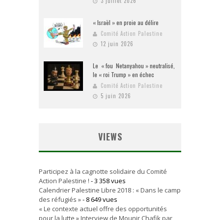
3 juillet 2026
« Israël » en proie au délire
Comité Action Palestine
12 juin 2026
Le « fou Netanyahou » neutralisé,
le « roi Trump » en échec
Comité Action Palestine
5 juin 2026
VIEWS
Participez à la cagnotte solidaire du Comité
Action Palestine !
- 3 358 vues
Calendrier Palestine Libre 2018 : « Dans le camp
des réfugiés »
- 8 649 vues
« Le contexte actuel offre des opportunités
pour la lutte » Interview de Mounir Chafik par