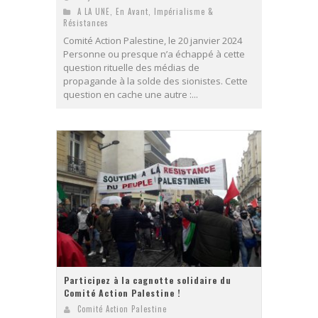
A LA UNE
,
En Avant
,
Impérialisme &
Résistances
Comité Action Palestine, le 20 janvier 2024
Personne ou presque n’a échappé à cette
question rituelle des médias de
propagande à la solde des sionistes. Cette
question en cache une autre :...
Participez à la cagnotte solidaire du
Comité Action Palestine !
Comité Action Palestine