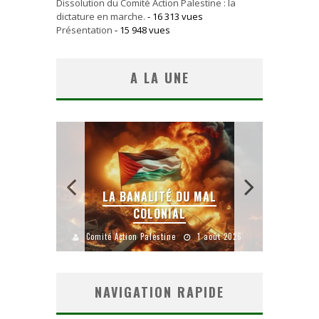
Dissolution du Comité Action Palestine : la
dictature en marche.
- 16 313 vues
Présentation
- 15 948 vues
A LA UNE
 SANS
E LE
LA BANALITÉ DU MAL
COLONIAL
Y
uillet 2026
Comité Action Palestine
1 août 2026
Comité A
NAVIGATION RAPIDE