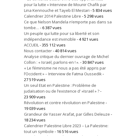
pour la lutte » Interview de Mounir Chafik par
Lina Kennouche et Tayeb El Mestari
- 5 834 vues
Calendrier 2014 Palestine Libre
- 5 298 vues
Ce que Nelson Mandela n’emporte pas dans sa
tombe…
- 6 387 vues
Un peuple qui lutte pour sa liberté et son
indépendance est invincible
- 4 921 vues
ACCUEIL
- 355 112 vues
Nous contacter
- 40 814 vues
Analyse critique du dernier ouvrage de Michel
Collon : « Israël, parlons-en ! ».
- 30 847 vues
« Le féminisme ne nous a pas été appris par
l’Occident » – Interview de Fatma Oussedik
-
27 519 vues
Un seul Etat en Palestine : Problème de
judaïsation ou de l’existence d' »Israël » ?
-
23 909 vues
Révolution et contre révolution en Palestine
-
19 039 vues
Grandeur de Yasser Arafat, par Gilles Deleuze
-
18 234 vues
Calendrier Palestine Libre 2023 – La Palestine:
tout un symbole
- 16 516 vues