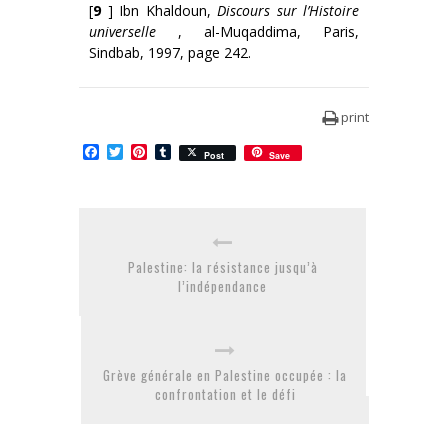
[
9
] Ibn Khaldoun,
Discours sur l’Histoire
universelle
, al-Muqaddima, Paris,
Sindbab, 1997, page 242.
print
Facebook
Twitter
Pinterest
Tumblr
Post
Save
Palestine: la résistance jusqu’à
l’indépendance
Grève générale en Palestine occupée : la
confrontation et le défi