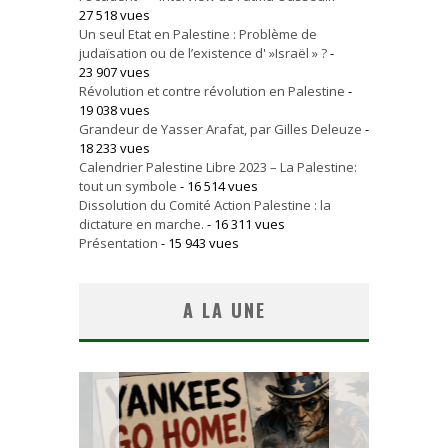
27 518 vues
Un seul Etat en Palestine : Problème de
judaïsation ou de l’existence d' »Israël » ?
-
23 907 vues
Révolution et contre révolution en Palestine
-
19 038 vues
Grandeur de Yasser Arafat, par Gilles Deleuze
-
18 233 vues
Calendrier Palestine Libre 2023 – La Palestine:
tout un symbole
- 16 514 vues
Dissolution du Comité Action Palestine : la
dictature en marche.
- 16 311 vues
Présentation
- 15 943 vues
A LA UNE