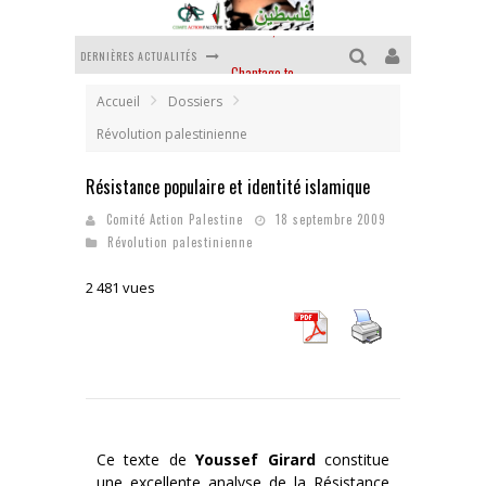
DERNIÈRES ACTUALITÉS
Chantage terroriste
La révolution ou rien
Accueil
Dossiers
Révolution palestinienne
Des accords de paix sans le peuple et contre le peuple
Résistance populaire et identité islamique
La guerre sioniste, la guerre démographique
Comité Action Palestine
18 septembre 2009
La banalité du mal colonial
Révolution palestinienne
Yankees, Go home !
2 481 vues
Ce texte de
Youssef Girard
constitue
une excellente analyse de la Résistance