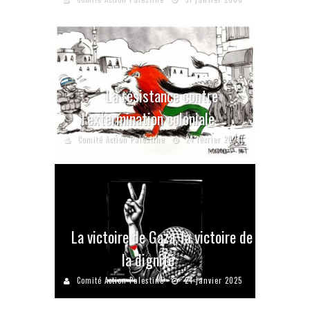
La résistance contre
l’extermination coloniale
Comité Action Palestine
24 février 2024
La victoire de Gaza, la victoire de
la dignité
Comité Action Palestine
24 janvier 2025