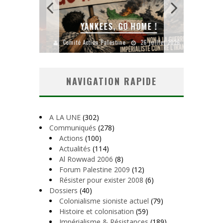
AL
YANKEES, GO HOME !
CH
août 2026
Comité Action Palestine
26 juillet 2026
Comité A
NAVIGATION RAPIDE
A LA UNE
(302)
Communiqués
(278)
Actions
(100)
Actualités
(114)
Al Rowwad 2006
(8)
Forum Palestine 2009
(12)
Résister pour exister 2008
(6)
Dossiers
(40)
Colonialisme sioniste actuel
(79)
Histoire et colonisation
(59)
Impérialisme & Résistances
(189)