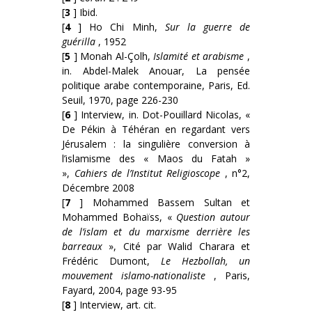
[
3
] Ibid.
[
4
] Ho Chi Minh,
Sur la guerre de
guérilla
, 1952
[
5
] Monah Al-Çolh,
Islamité et arabisme
,
in. Abdel-Malek Anouar, La pensée
politique arabe contemporaine, Paris, Ed.
Seuil, 1970, page 226-230
[
6
] Interview, in. Dot-Pouillard Nicolas, «
De Pékin à Téhéran en regardant vers
Jérusalem : la singulière conversion à
l’islamisme des « Maos du Fatah »
»,
Cahiers de l’Institut Religioscope
, n°2,
Décembre 2008
[
7
] Mohammed Bassem Sultan et
Mohammed Bohaïss, «
Question autour
de l’islam et du marxisme derrière les
barreaux
», Cité par Walid Charara et
Frédéric Dumont,
Le Hezbollah, un
mouvement islamo-nationaliste
, Paris,
Fayard, 2004, page 93-95
[
8
] Interview, art. cit.