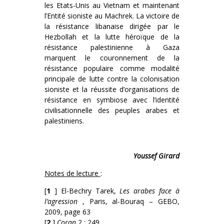
les Etats-Unis au Vietnam et maintenant
l’Entité sioniste au Machrek. La victoire de
la résistance libanaise dirigée par le
Hezbollah et la lutte héroïque de la
résistance palestinienne à Gaza
marquent le couronnement de la
résistance populaire comme modalité
principale de lutte contre la colonisation
sioniste et la réussite d’organisations de
résistance en symbiose avec l’identité
civilisationnelle des peuples arabes et
palestiniens.
Youssef Girard
Notes de lecture
:
[
1
] El-Bechry Tarek,
Les arabes face à
l’agression
, Paris, al-Bouraq – GEBO,
2009, page 63
[
2
]
Coran
2 : 249