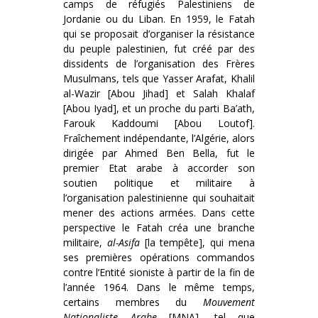
camps de réfugiés Palestiniens de
Jordanie ou du Liban. En 1959, le Fatah
qui se proposait d’organiser la résistance
du peuple palestinien, fut créé par des
dissidents de l’organisation des Frères
Musulmans, tels que Yasser Arafat, Khalil
al-Wazir [Abou Jihad] et Salah Khalaf
[Abou Iyad], et un proche du parti Ba’ath,
Farouk Kaddoumi [Abou Loutof].
Fraîchement indépendante, l’Algérie, alors
dirigée par Ahmed Ben Bella, fut le
premier Etat arabe à accorder son
soutien politique et militaire à
l’organisation palestinienne qui souhaitait
mener des actions armées. Dans cette
perspective le Fatah créa une branche
militaire,
al-Asifa
[la tempête], qui mena
ses premières opérations commandos
contre l’Entité sioniste à partir de la fin de
l’année 1964. Dans le même temps,
certains membres du
Mouvement
Nationaliste Arabe
[MNA], tel que