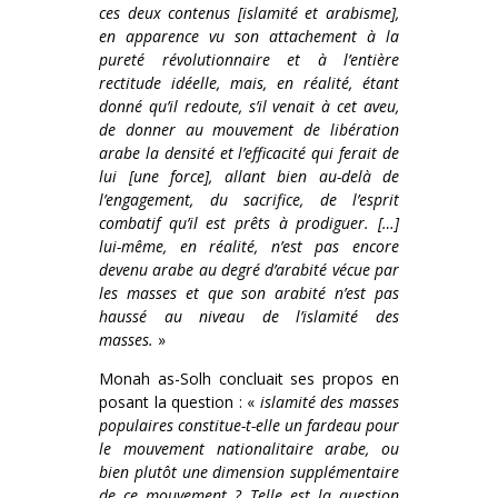
ces deux contenus [islamité et arabisme],
en apparence vu son attachement à la
pureté révolutionnaire et à l’entière
rectitude idéelle, mais, en réalité, étant
donné qu’il redoute, s’il venait à cet aveu,
de donner au mouvement de libération
arabe la densité et l’efficacité qui ferait de
lui [une force], allant bien au-delà de
l’engagement, du sacrifice, de l’esprit
combatif qu’il est prêts à prodiguer. […]
lui-même, en réalité, n’est pas encore
devenu arabe au degré d’arabité vécue par
les masses et que son arabité n’est pas
haussé au niveau de l’islamité des
masses.
»
Monah as-Solh concluait ses propos en
posant la question : «
islamité des masses
populaires constitue-t-elle un fardeau pour
le mouvement nationalitaire arabe, ou
bien plutôt une dimension supplémentaire
de ce mouvement ? Telle est la question