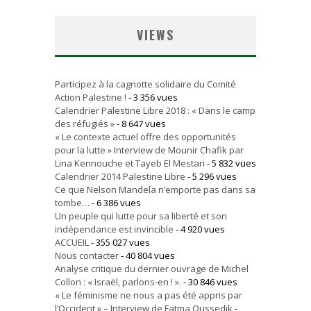
VIEWS
Participez à la cagnotte solidaire du Comité
Action Palestine !
- 3 356 vues
Calendrier Palestine Libre 2018 : « Dans le camp
des réfugiés »
- 8 647 vues
« Le contexte actuel offre des opportunités
pour la lutte » Interview de Mounir Chafik par
Lina Kennouche et Tayeb El Mestari
- 5 832 vues
Calendrier 2014 Palestine Libre
- 5 296 vues
Ce que Nelson Mandela n’emporte pas dans sa
tombe…
- 6 386 vues
Un peuple qui lutte pour sa liberté et son
indépendance est invincible
- 4 920 vues
ACCUEIL
- 355 027 vues
Nous contacter
- 40 804 vues
Analyse critique du dernier ouvrage de Michel
Collon : « Israël, parlons-en ! ».
- 30 846 vues
« Le féminisme ne nous a pas été appris par
l’Occident » – Interview de Fatma Oussedik
-