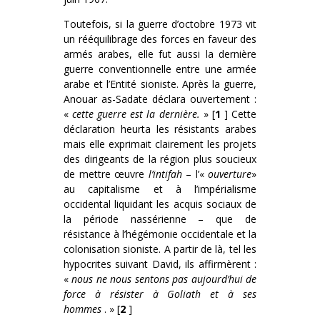
Toutefois, si la guerre d’octobre 1973 vit
un rééquilibrage des forces en faveur des
armés arabes, elle fut aussi la dernière
guerre conventionnelle entre une armée
arabe et l’Entité sioniste. Après la guerre,
Anouar as-Sadate déclara ouvertement :
«
cette guerre est la dernière.
» [
1
] Cette
déclaration heurta les résistants arabes
mais elle exprimait clairement les projets
des dirigeants de la région plus soucieux
de mettre œuvre
l’intifah
– l’«
ouverture
»
au capitalisme et à l’impérialisme
occidental liquidant les acquis sociaux de
la période nassérienne – que de
résistance à l’hégémonie occidentale et la
colonisation sioniste. A partir de là, tel les
hypocrites suivant David, ils affirmèrent :
«
nous ne nous sentons pas aujourd’hui de
force à résister à Goliath et à ses
hommes
. » [
2
]