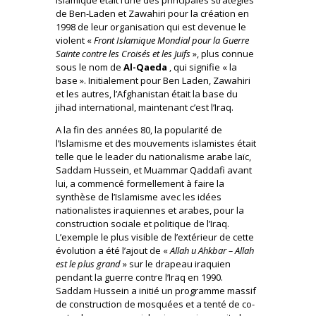
de Ben-Laden et Zawahiri pour la création en
1998 de leur organisation qui est devenue le
violent «
Front Islamique Mondial pour la Guerre
Sainte contre les Croisés et les Juifs
», plus connue
sous le nom de
Al-Qaeda
, qui signifie « la
base ». Initialement pour Ben Laden, Zawahiri
et les autres, l’Afghanistan était la base du
jihad international, maintenant c’est l’Iraq.
A la fin des années 80, la popularité de
l’Islamisme et des mouvements islamistes était
telle que le leader du nationalisme arabe laïc,
Saddam Hussein, et Muammar Qaddafi avant
lui, a commencé formellement à faire la
synthèse de l’Islamisme avec les idées
nationalistes iraquiennes et arabes, pour la
construction sociale et politique de l’Iraq.
L’exemple le plus visible de l’extérieur de cette
évolution a été l’ajout de «
Allah u Ahkbar – Allah
est le plus grand
» sur le drapeau iraquien
pendant la guerre contre l’Iraq en 1990.
Saddam Hussein a initié un programme massif
de construction de mosquées et a tenté de co-