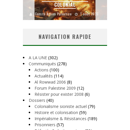
YANKEES, GO HOME !
CH
août 2026
Comité Action Palestine
26 juillet 2026
Comité A
NAVIGATION RAPIDE
A LA UNE
(302)
Communiqués
(278)
Actions
(100)
Actualités
(114)
Al Rowwad 2006
(8)
Forum Palestine 2009
(12)
Résister pour exister 2008
(6)
Dossiers
(40)
Colonialisme sioniste actuel
(79)
Histoire et colonisation
(59)
Impérialisme & Résistances
(189)
Prisonniers
(57)