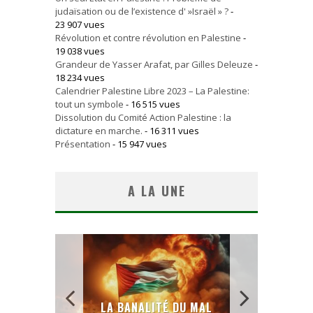
judaïsation ou de l’existence d' »Israël » ?
-
23 907 vues
Révolution et contre révolution en Palestine
-
19 038 vues
Grandeur de Yasser Arafat, par Gilles Deleuze
-
18 234 vues
Calendrier Palestine Libre 2023 – La Palestine:
tout un symbole
- 16 515 vues
Dissolution du Comité Action Palestine : la
dictature en marche.
- 16 311 vues
Présentation
- 15 947 vues
A LA UNE
AL