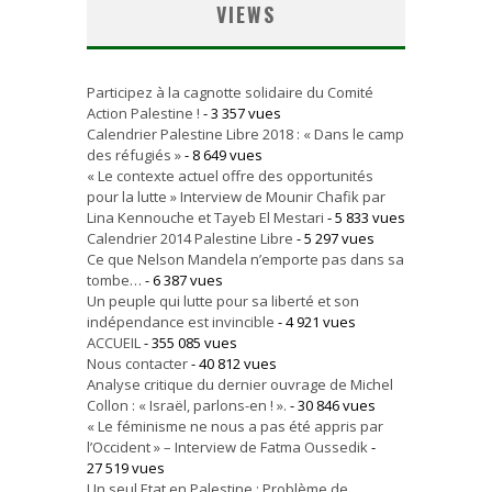
VIEWS
Participez à la cagnotte solidaire du Comité
Action Palestine !
- 3 357 vues
Calendrier Palestine Libre 2018 : « Dans le camp
des réfugiés »
- 8 649 vues
« Le contexte actuel offre des opportunités
pour la lutte » Interview de Mounir Chafik par
Lina Kennouche et Tayeb El Mestari
- 5 833 vues
Calendrier 2014 Palestine Libre
- 5 297 vues
Ce que Nelson Mandela n’emporte pas dans sa
tombe…
- 6 387 vues
Un peuple qui lutte pour sa liberté et son
indépendance est invincible
- 4 921 vues
ACCUEIL
- 355 085 vues
Nous contacter
- 40 812 vues
Analyse critique du dernier ouvrage de Michel
Collon : « Israël, parlons-en ! ».
- 30 846 vues
« Le féminisme ne nous a pas été appris par
l’Occident » – Interview de Fatma Oussedik
-
27 519 vues
Un seul Etat en Palestine : Problème de