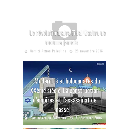
Le révolutionnaire Fidel Castro ne
mourra jamais
Comité Action Palestine
29 novembre 2016
Modernité et holocaustes du
XXème siècle. La construction
d’empires et l’assassinat de
masse
Comité Action Palestine
8 décembre 2006