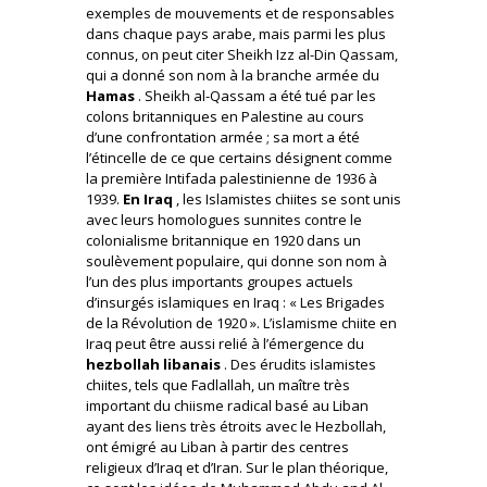
exemples de mouvements et de responsables
dans chaque pays arabe, mais parmi les plus
connus, on peut citer Sheikh Izz al-Din Qassam,
qui a donné son nom à la branche armée du
Hamas
. Sheikh al-Qassam a été tué par les
colons britanniques en Palestine au cours
d’une confrontation armée ; sa mort a été
l’étincelle de ce que certains désignent comme
la première Intifada palestinienne de 1936 à
1939.
En Iraq
, les Islamistes chiites se sont unis
avec leurs homologues sunnites contre le
colonialisme britannique en 1920 dans un
soulèvement populaire, qui donne son nom à
l’un des plus importants groupes actuels
d’insurgés islamiques en Iraq : « Les Brigades
de la Révolution de 1920 ». L’islamisme chiite en
Iraq peut être aussi relié à l’émergence du
hezbollah libanais
. Des érudits islamistes
chiites, tels que Fadlallah, un maître très
important du chiisme radical basé au Liban
ayant des liens très étroits avec le Hezbollah,
ont émigré au Liban à partir des centres
religieux d’Iraq et d’Iran. Sur le plan théorique,