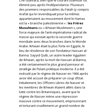
Che Guevara, bien que le courant islamiste fût
éliminé peu après l’indépendance. Plusieurs
des premiers responsables du Fatah (y compris
Arafat qui le revendiquait pour lui-même)
appartenaient au mouvement dont le Hamas
est la « branche palestinienne » :
les Frères
Musulmans
ou « Ikhwan Muslimeen », une
force majeure de l’anti-impérialisme radical de
masse qui existait après la seconde guerre
mondiale avec deux branches dans le Monde
Arabe. Ikhwan était la plus forte en Egypte, le
lieu de résidence de son fondateur Hassan al-
Banna. Sayyid Qutb, un autre leader égyptien
de Ikhwan, après la mort de Hassan al-Banna,
a été certainement le plus grand penseur et
stratège de l’Islam politique moderne. Il a été
exécuté par le régime de Nasser en 1966 après
avoir été accusé de préparer un coup d’Etat.
Initialement, les Officiers Libres de Nasser et
les membres de Ikhwan étaient alliés dans la
lutte contre les Britanniques, avant que le
régime de Nasser mène une répression
massive contre ce mouvement, emprisonnant
et torturant cruellement un grand nombre de