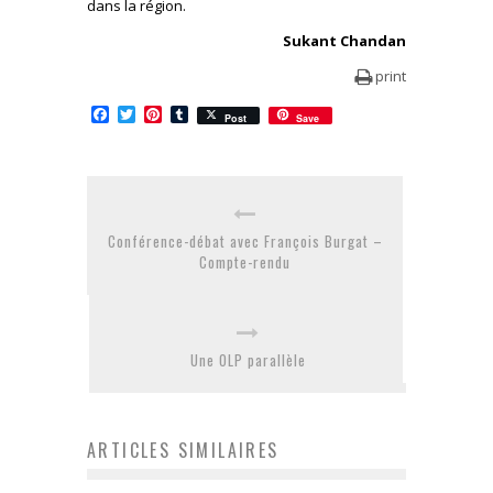
dans la région.
Sukant Chandan
print
Facebook
Twitter
Pinterest
Tumblr
Post
Save
Conférence-débat avec François Burgat –
Compte-rendu
Une OLP parallèle
ARTICLES SIMILAIRES