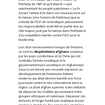
l’Intifada de 1987 et qu’il était le « seul
représentant du peuple palestinien ». Le Dr
Azzam Tamimi écrit dans son nouveau livre sur
le Hamas (Une histoire de l’intérieur) que la
volonté de l’OLP de revendiquer jalousement
les responsabilités avait été en partie due au
rôle majeur joué par le Hamas dans l’Intifada et
à la compétition menée contre l’OLP pour le
leadership.
Lors d’un renversement ironique de l’Histoire,
ce sont les
Mujahideens afghans
soutenus
par les pays occidentaux et la Chine qui ont
combattu l’armée soviétique et le
gouvernement pro-soviétique en Afghanistan.
Ceux-ci ont donné une nouvelle impulsion au
développement de l’islamisme militant
moderne qui allait devenir bientôt une force
puissante contre le néo-colonialisme dans la
région. Le jihad afghan a permis à des militants
de dépasser les rivalités qui existaient entre
groupes ethniques et nationaux. Dépasser ces
divisions et forger l’unité pan-arabique et pan-
islamique était l’une des principales stratégies