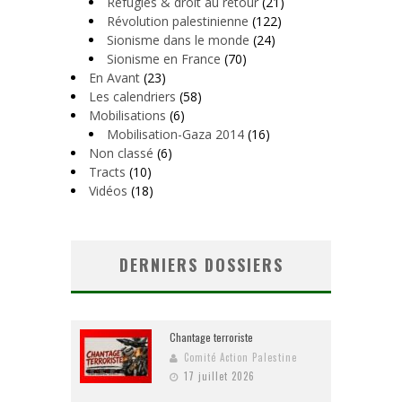
Réfugiés & droit au retour
(21)
Révolution palestinienne
(122)
Sionisme dans le monde
(24)
Sionisme en France
(70)
En Avant
(23)
Les calendriers
(58)
Mobilisations
(6)
Mobilisation-Gaza 2014
(16)
Non classé
(6)
Tracts
(10)
Vidéos
(18)
DERNIERS DOSSIERS
Chantage terroriste
Comité Action Palestine
17 juillet 2026