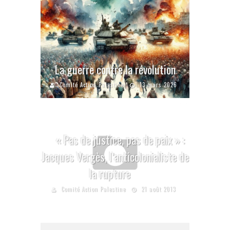
La guerre contre la révolution
Comité Action Palestine
13 mars 2026
« Pas de justice, pas de paix » :
Jacques Vergès, l’anticolonialiste de
la rupture
Comité Action Palestine
21 août 2013