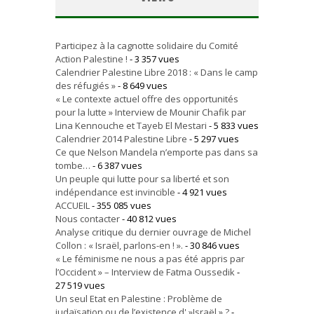
Participez à la cagnotte solidaire du Comité
Action Palestine !
- 3 357 vues
Calendrier Palestine Libre 2018 : « Dans le camp
des réfugiés »
- 8 649 vues
« Le contexte actuel offre des opportunités
pour la lutte » Interview de Mounir Chafik par
Lina Kennouche et Tayeb El Mestari
- 5 833 vues
Calendrier 2014 Palestine Libre
- 5 297 vues
Ce que Nelson Mandela n’emporte pas dans sa
tombe…
- 6 387 vues
Un peuple qui lutte pour sa liberté et son
indépendance est invincible
- 4 921 vues
ACCUEIL
- 355 085 vues
Nous contacter
- 40 812 vues
Analyse critique du dernier ouvrage de Michel
Collon : « Israël, parlons-en ! ».
- 30 846 vues
« Le féminisme ne nous a pas été appris par
l’Occident » – Interview de Fatma Oussedik
-
27 519 vues
Un seul Etat en Palestine : Problème de
judaïsation ou de l’existence d' »Israël » ?
-