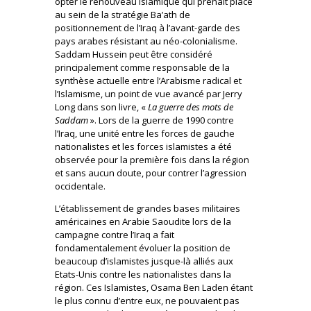
opter le renouveau islamique qui prenait place
au sein de la stratégie Ba’ath de
positionnement de l’Iraq à l’avant-garde des
pays arabes résistant au néo-colonialisme.
Saddam Hussein peut être considéré
principalement comme responsable de la
synthèse actuelle entre l’Arabisme radical et
l’Islamisme, un point de vue avancé par Jerry
Long dans son livre, «
La guerre des mots de
Saddam
». Lors de la guerre de 1990 contre
l’Iraq, une unité entre les forces de gauche
nationalistes et les forces islamistes a été
observée pour la première fois dans la région
et sans aucun doute, pour contrer l’agression
occidentale.
L’établissement de grandes bases militaires
américaines en Arabie Saoudite lors de la
campagne contre l’Iraq a fait
fondamentalement évoluer la position de
beaucoup d’islamistes jusque-là alliés aux
Etats-Unis contre les nationalistes dans la
région. Ces Islamistes, Osama Ben Laden étant
le plus connu d’entre eux, ne pouvaient pas