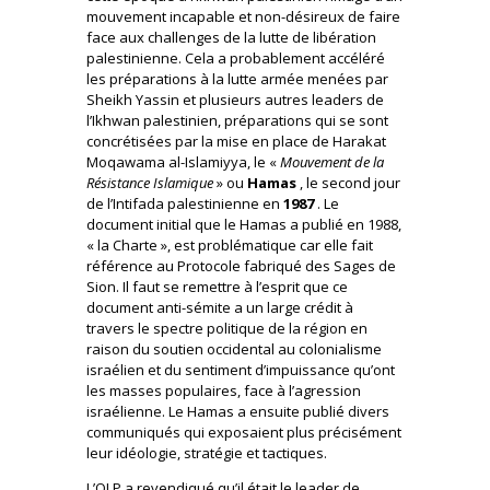
mouvement incapable et non-désireux de faire
face aux challenges de la lutte de libération
palestinienne. Cela a probablement accéléré
les préparations à la lutte armée menées par
Sheikh Yassin et plusieurs autres leaders de
l’Ikhwan palestinien, préparations qui se sont
concrétisées par la mise en place de Harakat
Moqawama al-Islamiyya, le «
Mouvement de la
Résistance Islamique
» ou
Hamas
, le second jour
de l’Intifada palestinienne en
1987
. Le
document initial que le Hamas a publié en 1988,
« la Charte », est problématique car elle fait
référence au Protocole fabriqué des Sages de
Sion. Il faut se remettre à l’esprit que ce
document anti-sémite a un large crédit à
travers le spectre politique de la région en
raison du soutien occidental au colonialisme
israélien et du sentiment d’impuissance qu’ont
les masses populaires, face à l’agression
israélienne. Le Hamas a ensuite publié divers
communiqués qui exposaient plus précisément
leur idéologie, stratégie et tactiques.
L’OLP a revendiqué qu’il était le leader de