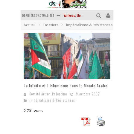
DERNIÈRES ACTUALITÉS
Chantage terroriste
Accueil
Dossiers
Impérialisme & Résistances
La révolution ou rien
Des accords de paix sans le peuple et contre le peuple
La guerre sioniste, la guerre démographique
La banalité du mal colonial
Yankees, Go home !
La laïcité et l’Islamisme dans le Monde Arabe
Comité Action Palestine
9 octobre 2007
Impérialisme & Résistances
2 701 vues