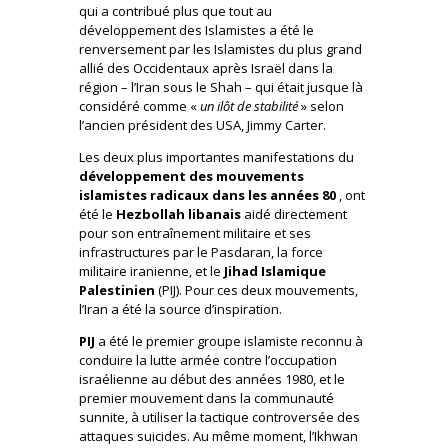
qui a contribué plus que tout au
développement des Islamistes a été le
renversement par les Islamistes du plus grand
allié des Occidentaux après Israël dans la
région – l’Iran sous le Shah – qui était jusque là
considéré comme «
un ilôt de stabilité
» selon
l’ancien président des USA, Jimmy Carter.
Les deux plus importantes manifestations du
développement des mouvements
islamistes radicaux dans les années 80
, ont
été le
Hezbollah libanais
aidé directement
pour son entraînement militaire et ses
infrastructures par le Pasdaran, la force
militaire iranienne, et le
Jihad Islamique
Palestinien
(PIJ). Pour ces deux mouvements,
l’Iran a été la source d’inspiration.
PIJ
a été le premier groupe islamiste reconnu à
conduire la lutte armée contre l’occupation
israélienne au début des années 1980, et le
premier mouvement dans la communauté
sunnite, à utiliser la tactique controversée des
attaques suicides. Au même moment, l’Ikhwan