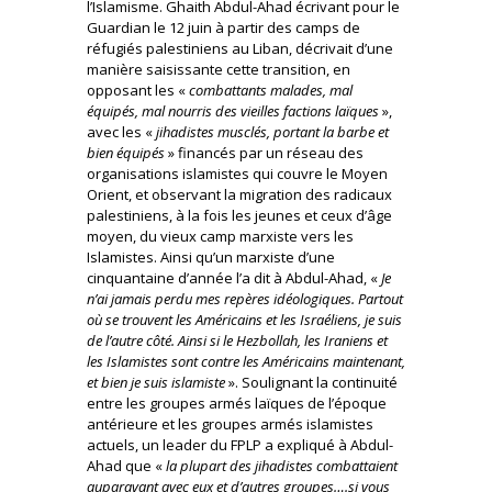
l’Islamisme. Ghaith Abdul-Ahad écrivant pour le
Guardian le 12 juin à partir des camps de
réfugiés palestiniens au Liban, décrivait d’une
manière saisissante cette transition, en
opposant les «
combattants malades, mal
équipés, mal nourris des vieilles factions laïques
»,
avec les «
jihadistes musclés, portant la barbe et
bien équipés
» financés par un réseau des
organisations islamistes qui couvre le Moyen
Orient, et observant la migration des radicaux
palestiniens, à la fois les jeunes et ceux d’âge
moyen, du vieux camp marxiste vers les
Islamistes. Ainsi qu’un marxiste d’une
cinquantaine d’année l’a dit à Abdul-Ahad, «
Je
n’ai jamais perdu mes repères idéologiques. Partout
où se trouvent les Américains et les Israéliens, je suis
de l’autre côté. Ainsi si le Hezbollah, les Iraniens et
les Islamistes sont contre les Américains maintenant,
et bien je suis islamiste
». Soulignant la continuité
entre les groupes armés laïques de l’époque
antérieure et les groupes armés islamistes
actuels, un leader du FPLP a expliqué à Abdul-
Ahad que «
la plupart des jihadistes combattaient
auparavant avec eux et d’autres groupes….si vous