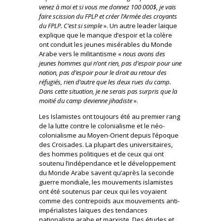
venez à moi et si vous me donnez 100 000$, je vais
faire scission du FPLP et créer l’Armée des croyants
du FPLP. C’est si simple
». Un autre leader laïque
explique que le manque d’espoir et la colère
ont conduit les jeunes misérables du Monde
Arabe vers le militantisme «
nous avons des
jeunes hommes qui n’ont rien, pas d’espoir pour une
nation, pas d’espoir pour le droit au retour des
réfugiés, rien d’autre que les deux rues du camp.
Dans cette situation, je ne serais pas surpris que la
moitié du camp devienne jihadiste
».
Les Islamistes ont toujours été au premier rang
de la lutte contre le colonialisme et le néo-
colonialisme au Moyen-Orient depuis l’époque
des Croisades. La plupart des universitaires,
des hommes politiques et de ceux qui ont
soutenu l’indépendance et le développement
du Monde Arabe savent qu’après la seconde
guerre mondiale, les mouvements islamistes
ont été soutenus par ceux qui les voyaient
comme des contrepoids aux mouvements anti-
impérialistes laïques des tendances
nationaliste arabe et marxiste. Des études et