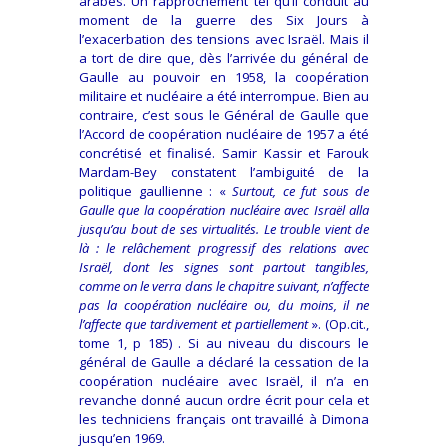
arabes. Un rapprochement tel qu’il conduit au
moment de la guerre des Six Jours à
l’exacerbation des tensions avec Israël. Mais il
a tort de dire que, dès l’arrivée du général de
Gaulle au pouvoir en 1958, la coopération
militaire et nucléaire a été interrompue. Bien au
contraire, c’est sous le Général de Gaulle que
l’Accord de coopération nucléaire de 1957 a été
concrétisé et finalisé. Samir Kassir et Farouk
Mardam-Bey constatent l’ambiguité de la
politique gaullienne : «
Surtout, ce fut sous de
Gaulle que la coopération nucléaire avec Israël alla
jusqu’au bout de ses virtualités. Le trouble vient de
là : le relâchement progressif des relations avec
Israël, dont les signes sont partout tangibles,
comme on le verra dans le chapitre suivant, n’affecte
pas la coopération nucléaire ou, du moins, il ne
l’affecte que tardivement et partiellement
». (Op.cit.,
tome 1, p 185) . Si au niveau du discours le
général de Gaulle a déclaré la cessation de la
coopération nucléaire avec Israël, il n’a en
revanche donné aucun ordre écrit pour cela et
les techniciens français ont travaillé à Dimona
jusqu’en 1969.