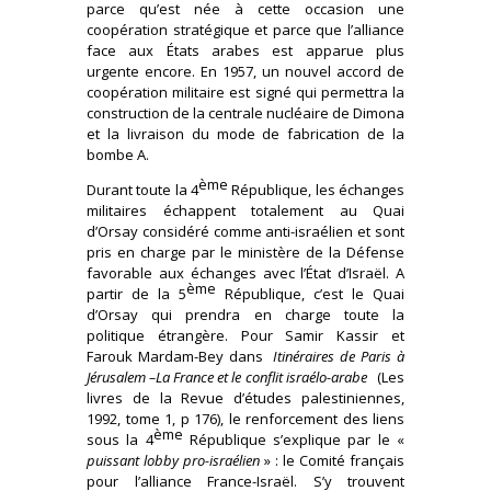
parce qu’est née à cette occasion une
coopération stratégique et parce que l’alliance
face aux États arabes est apparue plus
urgente encore. En 1957, un nouvel accord de
coopération militaire est signé qui permettra la
construction de la centrale nucléaire de Dimona
et la livraison du mode de fabrication de la
bombe A.
ème
Durant toute la 4
République, les échanges
militaires échappent totalement au Quai
d’Orsay considéré comme anti-israélien et sont
pris en charge par le ministère de la Défense
favorable aux échanges avec l’État d’Israël. A
ème
partir de la 5
République, c’est le Quai
d’Orsay qui prendra en charge toute la
politique étrangère. Pour Samir Kassir et
Farouk Mardam-Bey dans
Itinéraires de Paris à
Jérusalem –La France et le conflit israélo-arabe
(Les
livres de la Revue d’études palestiniennes,
1992, tome 1, p 176), le renforcement des liens
ème
sous la 4
République s’explique par le «
puissant lobby pro-israélien
» : le Comité français
pour l’alliance France-Israël. S’y trouvent