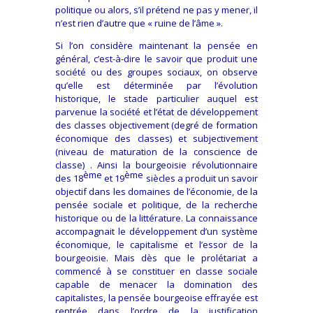
politique ou alors, s’il prétend ne pas y mener, il
n’est rien d’autre que « ruine de l’âme ».
Si l’on considère maintenant la pensée en
général, c’est-à-dire le savoir que produit une
société ou des groupes sociaux, on observe
qu’elle est déterminée par l’évolution
historique, le stade particulier auquel est
parvenue la société et l’état de développement
des classes objectivement (degré de formation
économique des classes) et subjectivement
(niveau de maturation de la conscience de
classe) . Ainsi la bourgeoisie révolutionnaire
ème
ème
des 18
et 19
siècles a produit un savoir
objectif dans les domaines de l’économie, de la
pensée sociale et politique, de la recherche
historique ou de la littérature. La connaissance
accompagnait le développement d’un système
économique, le capitalisme et l’essor de la
bourgeoisie. Mais dès que le prolétariat a
commencé à se constituer en classe sociale
capable de menacer la domination des
capitalistes, la pensée bourgeoise effrayée est
rentrée dans l’ordre de la justification