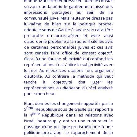
monde. Marc Hecker dresse en outre le constat
suivant que la période gaullienne a laissé des
impressions partagées au sein de la
communauté juive. Mais l’auteur ne dresse pas
lui-même de bilan sur la politique proche-
orientale sous de Gaulle à savoir son caractère
pro-arabe ou pro-israélien et évite ainsi
d’aborder le problème à la racine. Il cite les avis
de certaines personnalités juives et ces avis
sont censés faire office de constat objectif.
C’est là une fausse objectivité qui confond les
représentations c’est-à-dire la subjectivité avec
le réel. Au mieux ces citations font argument
d’autorité. Au contraire la méthode qui veut
tendre à l’objectivité doit juger les
représentations au diapason du réel analysé
par le chercheur.
Etant donnés les changements apportés par la
ème
5
République sous de Gaulle par rapport à
ème
la 4
République dans les relations avec
Israël, beaucoup y ont vu une rupture et le
passage d’une politique pro-israélienne à une
politique pro-arabe. Le rapprochement de la