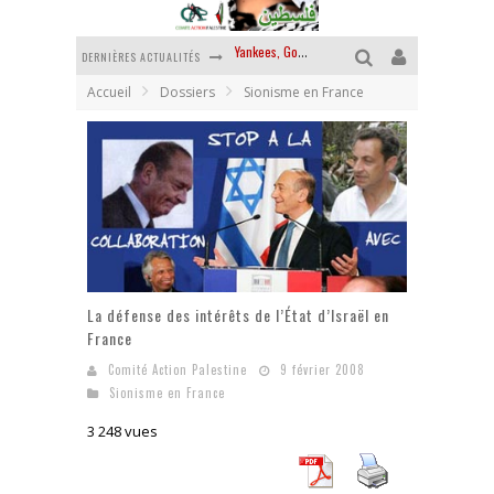
DERNIÈRES ACTUALITÉS
Chantage terroriste
Accueil
Dossiers
Sionisme en France
La révolution ou rien
Des accords de paix sans le peuple et contre le peuple
La guerre sioniste, la guerre démographique
La banalité du mal colonial
Yankees, Go home !
La défense des intérêts de l’État d’Israël en
France
Comité Action Palestine
9 février 2008
Sionisme en France
3 248 vues