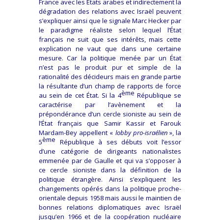
France avec les États arabes et indirectement la
dégradation des relations avec Israël peuvent
s’expliquer ainsi que le signale Marc Hecker par
le paradigme réaliste selon lequel l’État
français ne suit que ses intérêts, mais cette
explication ne vaut que dans une certaine
mesure. Car la politique menée par un État
n’est pas le produit pur et simple de la
rationalité des décideurs mais en grande partie
la résultante d’un champ de rapports de force
ème
au sein de cet État. Si la 4
République se
caractérise par l’avènement et la
prépondérance d’un cercle sioniste au sein de
l’État français que Samir Kassir et Farouk
Mardam-Bey appellent «
lobby pro-israélien
», la
ème
5
République à ses débuts voit l’essor
d’une catégorie de dirigeants nationalistes
emmenée par de Gaulle et qui va s’opposer à
ce cercle sioniste dans la définition de la
politique étrangère. Ainsi s’expliquent les
changements opérés dans la politique proche-
orientale depuis 1958 mais aussi le maintien de
bonnes relations diplomatiques avec Israël
jusqu’en 1966 et de la coopération nucléaire