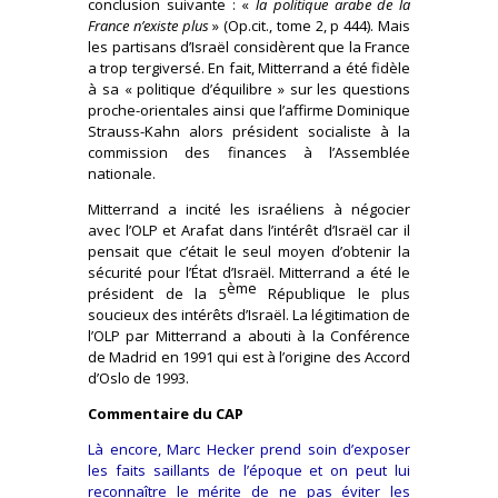
conclusion suivante : «
la politique arabe de la
France n’existe plus
» (Op.cit., tome 2, p 444). Mais
les partisans d’Israël considèrent que la France
a trop tergiversé. En fait, Mitterrand a été fidèle
à sa « politique d’équilibre » sur les questions
proche-orientales ainsi que l’affirme Dominique
Strauss-Kahn alors président socialiste à la
commission des finances à l’Assemblée
nationale.
Mitterrand a incité les israéliens à négocier
avec l’OLP et Arafat dans l’intérêt d’Israël car il
pensait que c’était le seul moyen d’obtenir la
sécurité pour l’État d’Israël. Mitterrand a été le
ème
président de la 5
République le plus
soucieux des intérêts d’Israël. La légitimation de
l’OLP par Mitterrand a abouti à la Conférence
de Madrid en 1991 qui est à l’origine des Accord
d’Oslo de 1993.
Commentaire du CAP
Là encore, Marc Hecker prend soin d’exposer
les faits saillants de l’époque et on peut lui
reconnaître le mérite de ne pas éviter les