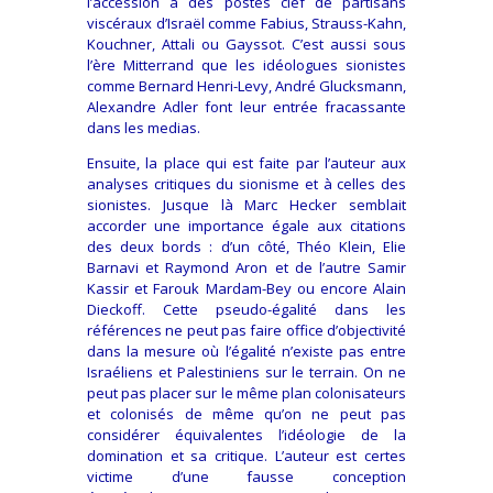
l’accession à des postes clef de partisans
viscéraux d’Israël comme Fabius, Strauss-Kahn,
Kouchner, Attali ou Gayssot. C’est aussi sous
l’ère Mitterrand que les idéologues sionistes
comme Bernard Henri-Levy, André Glucksmann,
Alexandre Adler font leur entrée fracassante
dans les medias.
Ensuite, la place qui est faite par l’auteur aux
analyses critiques du sionisme et à celles des
sionistes. Jusque là Marc Hecker semblait
accorder une importance égale aux citations
des deux bords : d’un côté, Théo Klein, Elie
Barnavi et Raymond Aron et de l’autre Samir
Kassir et Farouk Mardam-Bey ou encore Alain
Dieckoff. Cette pseudo-égalité dans les
références ne peut pas faire office d’objectivité
dans la mesure où l’égalité n’existe pas entre
Israéliens et Palestiniens sur le terrain. On ne
peut pas placer sur le même plan colonisateurs
et colonisés de même qu’on ne peut pas
considérer équivalentes l’idéologie de la
domination et sa critique. L’auteur est certes
victime d’une fausse conception