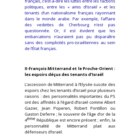
français, c’est-à-dire les luttes entre les factions
politiques, entre les « amis d’Israël » et les
tenants d’un nationalisme français rayonnant
dans le monde arabe. Par exemple, l’affaire
des vedettes de Cherbourg n’est pas
questionnée. Or, il est évident que les
embarcations n’auraient pas pu disparaître
sans des complicités pro-israéliennes au sein
de l’État français.
II-François Mitterrand et le Proche-Orient :
les espoirs déçus des tenants d’Israël
L’accession de Mitterrand à l’Elysée suscite des
espoirs chez les tenants d’Israël pour plusieurs
raisons : des personnalités importantes du PS
ont des affinités à l’égard d’Israël comme Albert
Gazier, Jean Poperen, Robert Pontillon ou
Gaston Deferre ; le souvenir de l’âge d’or de la
ème
4
République est encore présent ; enfin, la
personnalité de Mitterrand plait aux
défenseurs d’Israël.