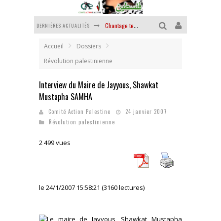
DERNIÈRES ACTUALITÉS
Chantage terroriste
La révolution ou rien
Accueil
Dossiers
Révolution palestinienne
Des accords de paix sans le peuple et contre le peuple
Interview du Maire de Jayyous, Shawkat
La guerre sioniste, la guerre démographique
Mustapha SAMHA
La banalité du mal colonial
Comité Action Palestine
24 janvier 2007
Révolution palestinienne
Yankees, Go home !
2 499 vues
le 24/1/2007 15:58:21 (3160 lectures)