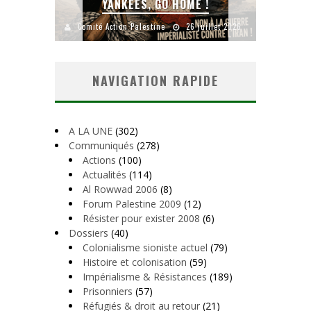
YANKEES, GO HOME !
CH
août 2026
Comité Action Palestine
26 juillet 2026
Comité A
NAVIGATION RAPIDE
A LA UNE
(302)
Communiqués
(278)
Actions
(100)
Actualités
(114)
Al Rowwad 2006
(8)
Forum Palestine 2009
(12)
Résister pour exister 2008
(6)
Dossiers
(40)
Colonialisme sioniste actuel
(79)
Histoire et colonisation
(59)
Impérialisme & Résistances
(189)
Prisonniers
(57)
Réfugiés & droit au retour
(21)