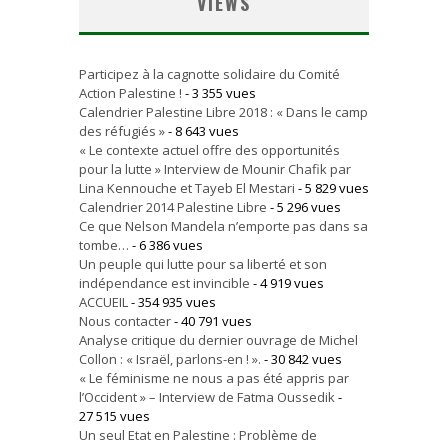
VIEWS
Participez à la cagnotte solidaire du Comité
Action Palestine !
- 3 355 vues
Calendrier Palestine Libre 2018 : « Dans le camp
des réfugiés »
- 8 643 vues
« Le contexte actuel offre des opportunités
pour la lutte » Interview de Mounir Chafik par
Lina Kennouche et Tayeb El Mestari
- 5 829 vues
Calendrier 2014 Palestine Libre
- 5 296 vues
Ce que Nelson Mandela n’emporte pas dans sa
tombe…
- 6 386 vues
Un peuple qui lutte pour sa liberté et son
indépendance est invincible
- 4 919 vues
ACCUEIL
- 354 935 vues
Nous contacter
- 40 791 vues
Analyse critique du dernier ouvrage de Michel
Collon : « Israël, parlons-en ! ».
- 30 842 vues
« Le féminisme ne nous a pas été appris par
l’Occident » – Interview de Fatma Oussedik
-
27 515 vues
Un seul Etat en Palestine : Problème de