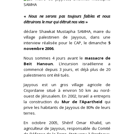
«
Nous ne serons pas toujours faibles et nous
détruirons le mur qui détruit nos vies
»
déclare Shawkat Mustapha SAMHA, maire du
village palestinien de Jayyous, dans une
interview réalisée pour le CAP, le dimanche
5
novembre 2006.
Nous sommes 4 jours avant le
massacre de
Beit Hanoun.
L’incursion israélienne a
commencé depuis 3 jours, et déjà plus de 20
palestiniens ont été tués.
Jayyous est un gros village agricole de
Cisjordanie situé à environ 50 km au nord-
ouest de Jérusalem. En 2002, Israël a entrepris
la construction du
Mur de l’Apartheid
qui
prive les habitants de Jayyous de 80% de leurs
terres.
En octobre 2005, Shérif Omar Khalid, un
agriculteur de Jayyous, responsable du Comité
de Défense de la Terre, était venu à Bordeaux,