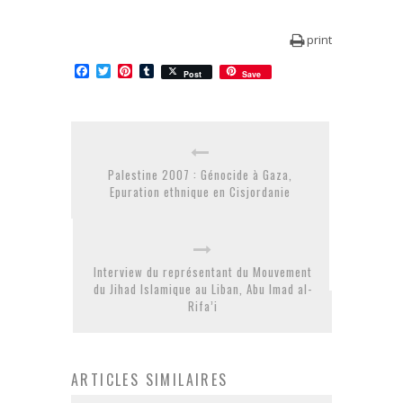
print
Facebook
Twitter
Pinterest
Tumblr
Post
Save
Palestine 2007 : Génocide à Gaza,
Epuration ethnique en Cisjordanie
Interview du représentant du Mouvement
du Jihad Islamique au Liban, Abu Imad al-
Rifa’i
ARTICLES SIMILAIRES