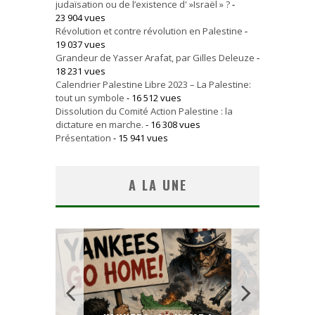
judaïsation ou de l’existence d' »Israël » ?
-
23 904 vues
Révolution et contre révolution en Palestine
-
19 037 vues
Grandeur de Yasser Arafat, par Gilles Deleuze
-
18 231 vues
Calendrier Palestine Libre 2023 – La Palestine:
tout un symbole
- 16 512 vues
Dissolution du Comité Action Palestine : la
dictature en marche.
- 16 308 vues
Présentation
- 15 941 vues
A LA UNE
AL