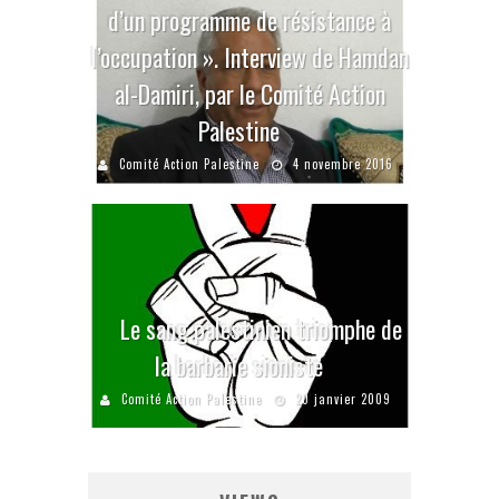
d’un programme de résistance à
l’occupation ». Interview de Hamdan
al-Damiri, par le Comité Action
Palestine
Comité Action Palestine
4 novembre 2016
Le sang palestinien triomphe de
la barbarie sioniste
Comité Action Palestine
20 janvier 2009