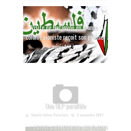
Visite de Netanyou en France : la
colonie sioniste reçoit son premier
ministre !
Comité Action Palestine
1 novembre 2012
Une OLP parallèle
Comité Action Palestine
2 novembre 2007
« L’unité palestinienne sur la base