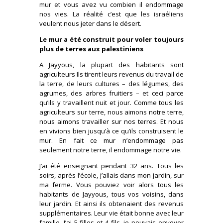
mur et vous avez vu combien il endommage
nos vies. La réalité c’est que les israéliens
veulent nous jeter dans le désert.
Le mur a été construit pour voler toujours
plus de terres aux palestiniens
A Jayyous, la plupart des habitants sont
agriculteurs Ils tirent leurs revenus du travail de
la terre, de leurs cultures – des légumes, des
agrumes, des arbres fruitiers – et ceci parce
qu’ils y travaillent nuit et jour. Comme tous les
agriculteurs sur terre, nous aimons notre terre,
nous aimons travailler sur nos terres. Et nous
en vivions bien jusqu’à ce qu’ils construisent le
mur. En fait ce mur n’endommage pas
seulement notre terre, il endommage notre vie.
J’ai été enseignant pendant 32 ans. Tous les
soirs, après l’école, j’allais dans mon jardin, sur
ma ferme. Vous pouviez voir alors tous les
habitants de Jayyous, tous vos voisins, dans
leur jardin. Et ainsi ils obtenaient des revenus
supplémentaires. Leur vie était bonne avec leur
famille. J’ai 5 filles et 4 fils, je pouvais envoyer