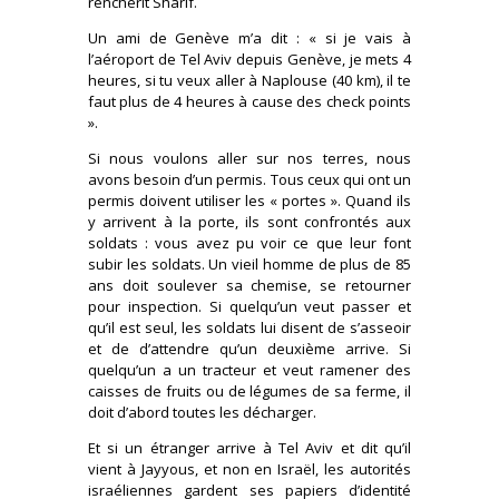
renchérit Sharif.
Un ami de Genève m’a dit : « si je vais à
l’aéroport de Tel Aviv depuis Genève, je mets 4
heures, si tu veux aller à Naplouse (40 km), il te
faut plus de 4 heures à cause des check points
».
Si nous voulons aller sur nos terres, nous
avons besoin d’un permis. Tous ceux qui ont un
permis doivent utiliser les « portes ». Quand ils
y arrivent à la porte, ils sont confrontés aux
soldats : vous avez pu voir ce que leur font
subir les soldats. Un vieil homme de plus de 85
ans doit soulever sa chemise, se retourner
pour inspection. Si quelqu’un veut passer et
qu’il est seul, les soldats lui disent de s’asseoir
et de d’attendre qu’un deuxième arrive. Si
quelqu’un a un tracteur et veut ramener des
caisses de fruits ou de légumes de sa ferme, il
doit d’abord toutes les décharger.
Et si un étranger arrive à Tel Aviv et dit qu’il
vient à Jayyous, et non en Israël, les autorités
israéliennes gardent ses papiers d’identité