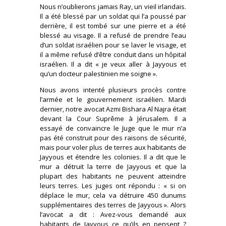
Nous n’oublierons jamais Ray, un vieil irlandais.
Il a été blessé par un soldat qui l’a poussé par
derrière, il est tombé sur une pierre et a été
blessé au visage. Il a refusé de prendre l’eau
d’un soldat israélien pour se laver le visage, et
il a même refusé d’être conduit dans un hôpital
israélien. Il a dit « je veux aller à Jayyous et
qu’un docteur palestinien me soigne ».
Nous avons intenté plusieurs procès contre
l’armée et le gouvernement israélien. Mardi
dernier, notre avocat Azmi Bishara Al Najra était
devant la Cour Suprême à Jérusalem. Il a
essayé de convaincre le Juge que le mur n’a
pas été construit pour des raisons de sécurité,
mais pour voler plus de terres aux habitants de
Jayyous et étendre les colonies. Il a dit que le
mur a détruit la terre de Jayyous et que la
plupart des habitants ne peuvent atteindre
leurs terres. Les juges ont répondu : « si on
déplace le mur, cela va détruire 450 dunums
supplémentaires des terres de Jayyous ». Alors
l’avocat a dit : Avez-vous demandé aux
habitants de Jayyous ce qu’ils en pensent ?