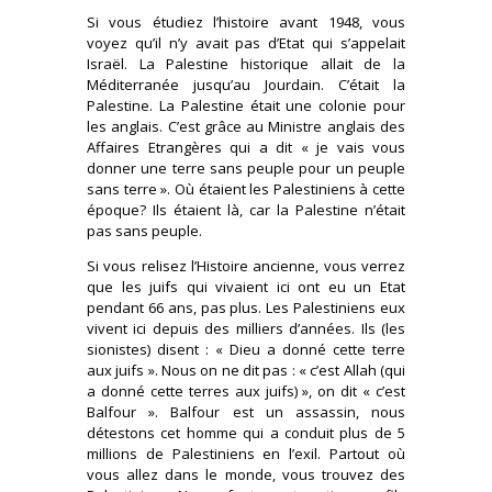
Si vous étudiez l’histoire avant 1948, vous
voyez qu’il n’y avait pas d’Etat qui s’appelait
Israël. La Palestine historique allait de la
Méditerranée jusqu’au Jourdain. C’était la
Palestine. La Palestine était une colonie pour
les anglais. C’est grâce au Ministre anglais des
Affaires Etrangères qui a dit « je vais vous
donner une terre sans peuple pour un peuple
sans terre ». Où étaient les Palestiniens à cette
époque? Ils étaient là, car la Palestine n’était
pas sans peuple.
Si vous relisez l’Histoire ancienne, vous verrez
que les juifs qui vivaient ici ont eu un Etat
pendant 66 ans, pas plus. Les Palestiniens eux
vivent ici depuis des milliers d’années. Ils (les
sionistes) disent : « Dieu a donné cette terre
aux juifs ». Nous on ne dit pas : « c’est Allah (qui
a donné cette terres aux juifs) », on dit « c’est
Balfour ». Balfour est un assassin, nous
détestons cet homme qui a conduit plus de 5
millions de Palestiniens en l’exil. Partout où
vous allez dans le monde, vous trouvez des