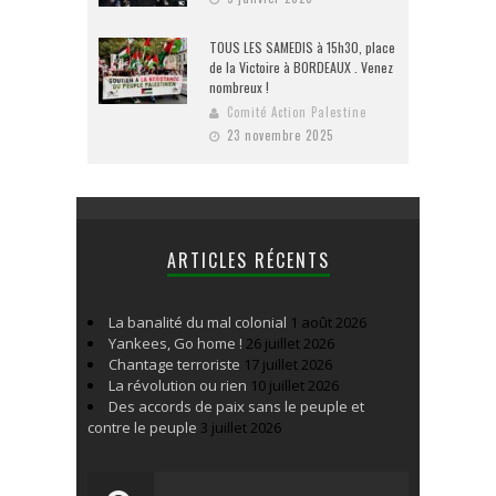
TOUS LES SAMEDIS à 15h30, place
de la Victoire à BORDEAUX . Venez
nombreux !
Comité Action Palestine
23 novembre 2025
ARTICLES RÉCENTS
La banalité du mal colonial
1 août 2026
Yankees, Go home !
26 juillet 2026
Chantage terroriste
17 juillet 2026
La révolution ou rien
10 juillet 2026
Des accords de paix sans le peuple et
contre le peuple
3 juillet 2026