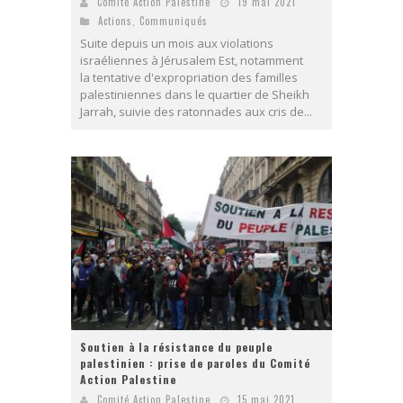
Comité Action Palestine
19 mai 2021
Actions
,
Communiqués
Suite depuis un mois aux violations
israéliennes à Jérusalem Est, notamment
la tentative d'expropriation des familles
palestiniennes dans le quartier de Sheikh
Jarrah, suivie des ratonnades aux cris de...
Soutien à la résistance du peuple
palestinien : prise de paroles du Comité
Action Palestine
Comité Action Palestine
15 mai 2021