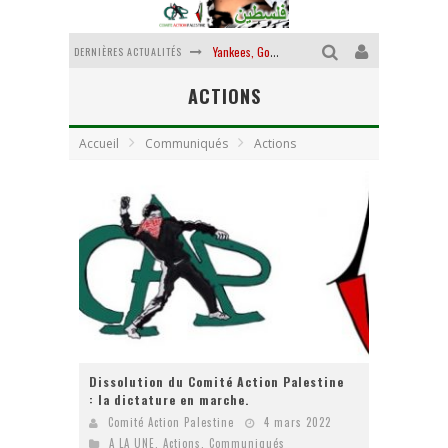
DERNIÈRES ACTUALITÉS
Yankees, Go home !
ACTIONS
Chantage terroriste
La révolution ou rien
Accueil
Communiqués
Actions
Des accords de paix sans le peuple et contre le peuple
La guerre sioniste, la guerre démographique
La banalité du mal colonial
Dissolution du Comité Action Palestine
: la dictature en marche.
Comité Action Palestine
4 mars 2022
A LA UNE
,
Actions
,
Communiqués