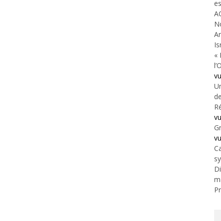
es
A
N
An
Is
« 
l’
v
Un
de
Ré
v
Gr
v
Ca
s
Di
m
Pr