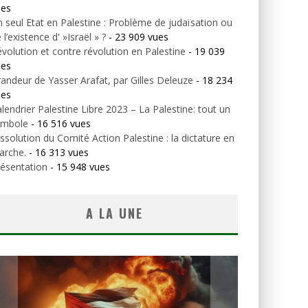
ues
 seul Etat en Palestine : Problème de judaïsation ou
 l’existence d' »Israël » ?
- 23 909 vues
volution et contre révolution en Palestine
- 19 039
ues
andeur de Yasser Arafat, par Gilles Deleuze
- 18 234
ues
lendrier Palestine Libre 2023 – La Palestine: tout un
ymbole
- 16 516 vues
ssolution du Comité Action Palestine : la dictature en
arche.
- 16 313 vues
ésentation
- 15 948 vues
A LA UNE