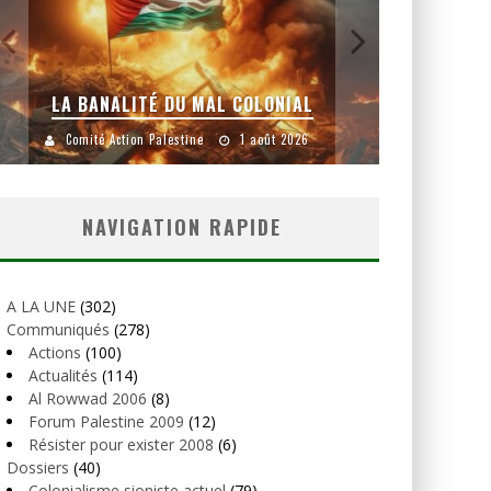
LA BANALITÉ DU MAL COLONIAL
Comité Action Palestine
1 août 2026
Comité
NAVIGATION RAPIDE
A LA UNE
(302)
Communiqués
(278)
Actions
(100)
Actualités
(114)
Al Rowwad 2006
(8)
Forum Palestine 2009
(12)
Résister pour exister 2008
(6)
Dossiers
(40)
Colonialisme sioniste actuel
(79)