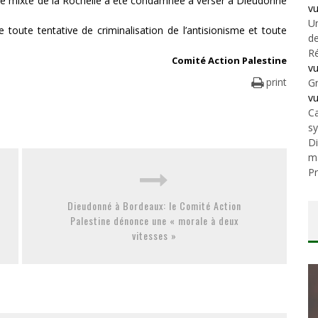
mie mixte de la Rochelle a été condamnée à verser à Dieudonné
v
Un
toute tentative de criminalisation de l’antisionisme et toute
de
Ré
Comité Action Palestine
v
print
Gr
v
Ca
s
Di
m
Pr
Dieudonné à Bordeaux: le Comité Action
Palestine dénonce une « morale à deux
vitesses »