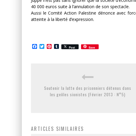
Juppé n’est pas sans ignorer que la société d’écono
40 000 euros suite à l’annulation de son spectacle.
Aussi le Comité Action Palestine dénonce avec force 
atteinte à la liberté d’expression.
Facebook
Twitter
Pinterest
Tumblr
Post
Save
Soutenir la lutte des prisonniers détenus dans
les geôles sionistes (Février 2013 : N°5)
ARTICLES SIMILAIRES