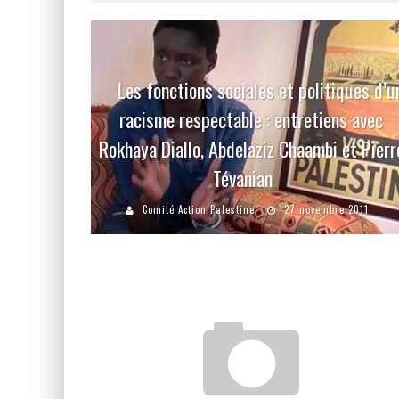
Les fonctions sociales et politiques d’u
racisme respectable : entretiens avec
Rokhaya Diallo, Abdelaziz Chaambi et Pierr
Tévanian
Comité Action Palestine
27 novembre 2011