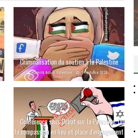
DES ACCORDS DE PAIX SANS LE
PEUPLE ET CONTRE LE PEUPLE
n
Comité Action Palestine
3 juillet 2026
e
Criminalisation du soutien à la Palestine
Comité Action Palestine
14 octobre 2023
Conférence sans Débat sur la Palestine. Ou
la compassion en lieu et place d’engagement