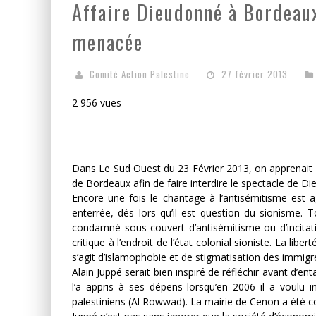
Affaire Dieudonné à Bordeaux
menacée
LA GUERRE SIONISTE, L
LA BANALITÉ DU MAL COL
Comité Action Palestine
27 février 2013
2 956 vues
Dans Le Sud Ouest du 23 Février 2013, on apprenait qu
de Bordeaux afin de faire interdire le spectacle de Di
Encore une fois le chantage à l’antisémitisme est ag
enterrée, dés lors qu’il est question du sionisme.
condamné sous couvert d’antisémitisme ou d’incitation
critique à l’endroit de l’état colonial sioniste. La liber
s’agit d’islamophobie et de stigmatisation des immigrés
Alain Juppé serait bien inspiré de réfléchir avant d’
l’a appris à ses dépens lorsqu’en 2006 il a voulu i
palestiniens (Al Rowwad). La mairie de Cenon a été co