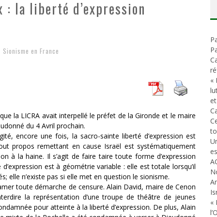
 : la liberté d’expression
D
ES ACCORDS DE PAIX SANS LE PEUPLE ET CONTRE LE PEUPLE
A GUERRE DÉMOGRAPHIQUE
Pa
ONIAL
Pa
Sionisme en France
Ca
ré
« 
lu
et
Ca
e la LICRA avait interpellé le préfet de la Gironde et le maire
C
eudonné du 4 Avril prochain.
t
ité, encore une fois, la sacro-sainte liberté d’expression est
Un
 Tout propos remettant en cause Israël est systématiquement
es
 à la haine. Il s’agit de faire taire toute forme d’expression
A
té d’expression est à géométrie variable : elle est totale lorsqu’il
N
; elle n’existe pas si elle met en question le sionisme.
An
entamer toute démarche de censure. Alain David, maire de Cenon
Is
nterdire la représentation d’une troupe de théâtre de jeunes
« 
ndamnée pour atteinte à la liberté d’expression. De plus, Alain
l’