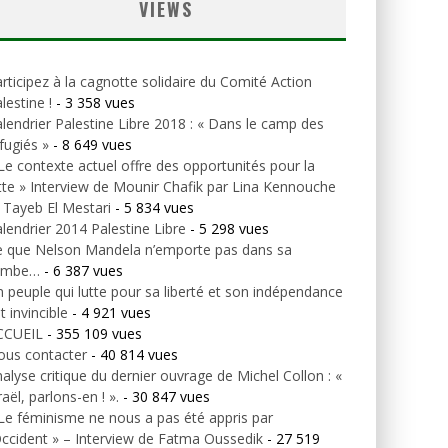
VIEWS
rticipez à la cagnotte solidaire du Comité Action
lestine !
- 3 358 vues
lendrier Palestine Libre 2018 : « Dans le camp des
fugiés »
- 8 649 vues
Le contexte actuel offre des opportunités pour la
tte » Interview de Mounir Chafik par Lina Kennouche
 Tayeb El Mestari
- 5 834 vues
lendrier 2014 Palestine Libre
- 5 298 vues
e que Nelson Mandela n’emporte pas dans sa
ombe…
- 6 387 vues
 peuple qui lutte pour sa liberté et son indépendance
t invincible
- 4 921 vues
CCUEIL
- 355 109 vues
ous contacter
- 40 814 vues
alyse critique du dernier ouvrage de Michel Collon : «
raël, parlons-en ! ».
- 30 847 vues
Le féminisme ne nous a pas été appris par
Occident » – Interview de Fatma Oussedik
- 27 519