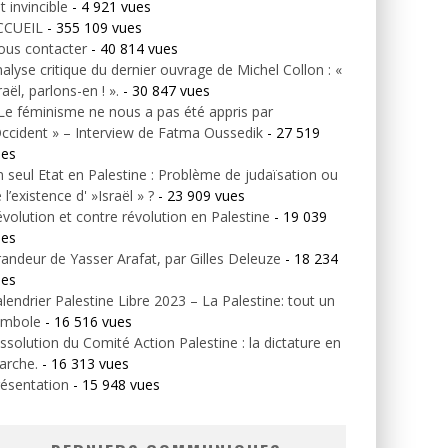
t invincible
- 4 921 vues
CCUEIL
- 355 109 vues
ous contacter
- 40 814 vues
alyse critique du dernier ouvrage de Michel Collon : «
raël, parlons-en ! ».
- 30 847 vues
Le féminisme ne nous a pas été appris par
Occident » – Interview de Fatma Oussedik
- 27 519
ues
 seul Etat en Palestine : Problème de judaïsation ou
 l’existence d' »Israël » ?
- 23 909 vues
volution et contre révolution en Palestine
- 19 039
ues
andeur de Yasser Arafat, par Gilles Deleuze
- 18 234
ues
lendrier Palestine Libre 2023 – La Palestine: tout un
ymbole
- 16 516 vues
ssolution du Comité Action Palestine : la dictature en
arche.
- 16 313 vues
ésentation
- 15 948 vues