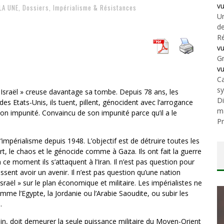
v
LA UNE
,
Dossiers
,
Impérialisme & Résistances
Un
de
Ré
v
Gr
v
Ca
s
 Israël » creuse davantage sa tombe. Depuis 78 ans, les
Di
des Etats-Unis, ils tuent, pillent, génocident avec l’arrogance
m
son impunité. Convaincu de son impunité parce qu’il a le
Pr
l’impérialisme depuis 1948. L’objectif est de détruire toutes les
, le chaos et le génocide comme à Gaza. Ils ont fait la guerre
En ce moment ils s’attaquent à l’Iran. Il n’est pas question pour
ssent avoir un avenir. Il n’est pas question qu’une nation
raël » sur le plan économique et militaire. Les impérialistes ne
mme l’Egypte, la Jordanie ou l’Arabie Saoudite, ou subir les
.
ain, doit demeurer la seule puissance militaire du Moyen-Orient