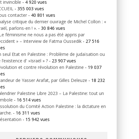
t invincible
- 4 920 vues
CCUEIL
- 355 003 vues
ous contacter
- 40 801 vues
alyse critique du dernier ouvrage de Michel Collon : «
raël, parlons-en ! ».
- 30 846 vues
Le féminisme ne nous a pas été appris par
Occident » – Interview de Fatma Oussedik
- 27 516
ues
 seul Etat en Palestine : Problème de judaïsation ou
 l’existence d' »Israël » ?
- 23 907 vues
volution et contre révolution en Palestine
- 19 037
ues
andeur de Yasser Arafat, par Gilles Deleuze
- 18 232
ues
lendrier Palestine Libre 2023 – La Palestine: tout un
ymbole
- 16 514 vues
ssolution du Comité Action Palestine : la dictature en
arche.
- 16 311 vues
ésentation
- 15 942 vues