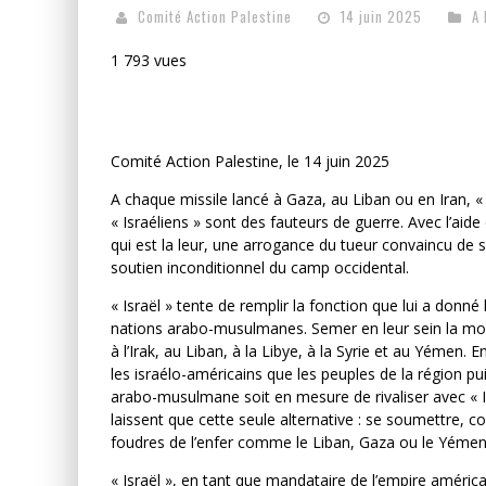
Comité Action Palestine
14 juin 2025
A 
1 793 vues
Comité Action Palestine, le 14 juin 2025
A chaque missile lancé à Gaza, au Liban ou en Iran, «
« Israéliens » sont des fauteurs de guerre. Avec l’aide 
qui est la leur, une arrogance du tueur convaincu de 
soutien inconditionnel du camp occidental.
« Israël » tente de remplir la fonction que lui a donné 
nations arabo-musulmanes. Semer en leur sein la mort
à l’Irak, au Liban, à la Libye, à la Syrie et au Yémen. 
les israélo-américains que les peuples de la région pui
arabo-musulmane soit en mesure de rivaliser avec « Is
laissent que cette seule alternative : se soumettre, co
foudres de l’enfer comme le Liban, Gaza ou le Yémen
« Israël », en tant que mandataire de l’empire améric