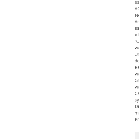
es
A
N
An
Is
« 
l’
v
Un
de
Ré
v
Gr
v
Ca
s
Di
m
Pr