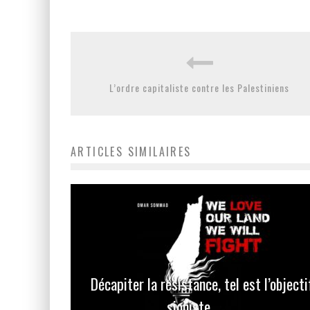
L’ordre capitaliste contre les Palestiniens
ARTICLES SIMILAIRES
Décapiter la résistance, tel est l’objecti
sioniste