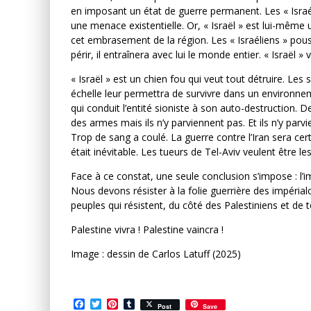
en imposant un état de guerre permanent. Les « Israéli
une menace existentielle. Or, « Israël » est lui-même
cet embrasement de la région. Les « Israéliens » pouss
périr, il entraînera avec lui le monde entier. « Israël » v
« Israël » est un chien fou qui veut tout détruire. Le
échelle leur permettra de survivre dans un environnem
qui conduit l’entité sioniste à son auto-destruction. De
des armes mais ils n’y parviennent pas. Et ils n’y parv
Trop de sang a coulé. La guerre contre l’Iran sera cer
était inévitable. Les tueurs de Tel-Aviv veulent être l
Face à ce constat, une seule conclusion s’impose : l’i
Nous devons résister à la folie guerrière des impéria
peuples qui résistent, du côté des Palestiniens et de 
Palestine vivra ! Palestine vaincra !
Image : dessin de Carlos Latuff (2025)
Facebook
Twitter
Pinterest
Tumblr
Post
Save