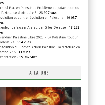
ues
 seul Etat en Palestine : Problème de judaïsation ou
 l’existence d' »Israël » ?
- 23 907 vues
volution et contre révolution en Palestine
- 19 037
ues
andeur de Yasser Arafat, par Gilles Deleuze
- 18 232
ues
lendrier Palestine Libre 2023 – La Palestine: tout un
ymbole
- 16 514 vues
ssolution du Comité Action Palestine : la dictature en
arche.
- 16 311 vues
ésentation
- 15 942 vues
A LA UNE