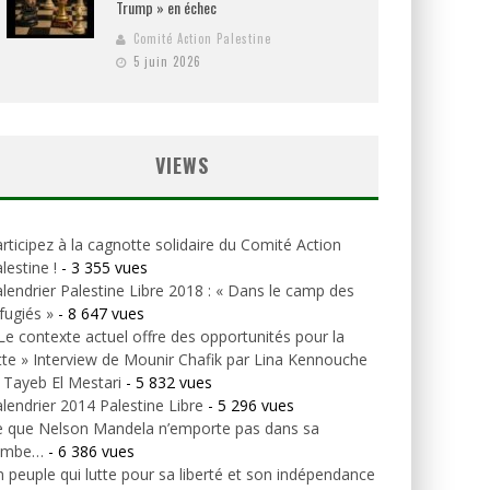
Trump » en échec
Comité Action Palestine
5 juin 2026
VIEWS
rticipez à la cagnotte solidaire du Comité Action
lestine !
- 3 355 vues
lendrier Palestine Libre 2018 : « Dans le camp des
fugiés »
- 8 647 vues
Le contexte actuel offre des opportunités pour la
tte » Interview de Mounir Chafik par Lina Kennouche
 Tayeb El Mestari
- 5 832 vues
lendrier 2014 Palestine Libre
- 5 296 vues
e que Nelson Mandela n’emporte pas dans sa
ombe…
- 6 386 vues
 peuple qui lutte pour sa liberté et son indépendance