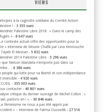
VIEWS
rticipez à la cagnotte solidaire du Comité Action
lestine !
- 3 355 vues
lendrier Palestine Libre 2018 : « Dans le camp des
fugiés »
- 8 647 vues
Le contexte actuel offre des opportunités pour la
tte » Interview de Mounir Chafik par Lina Kennouche
 Tayeb El Mestari
- 5 832 vues
lendrier 2014 Palestine Libre
- 5 296 vues
e que Nelson Mandela n’emporte pas dans sa
ombe…
- 6 386 vues
 peuple qui lutte pour sa liberté et son indépendance
t invincible
- 4 920 vues
CCUEIL
- 355 003 vues
ous contacter
- 40 801 vues
alyse critique du dernier ouvrage de Michel Collon : «
raël, parlons-en ! ».
- 30 846 vues
Le féminisme ne nous a pas été appris par
Occident » – Interview de Fatma Oussedik
- 27 516