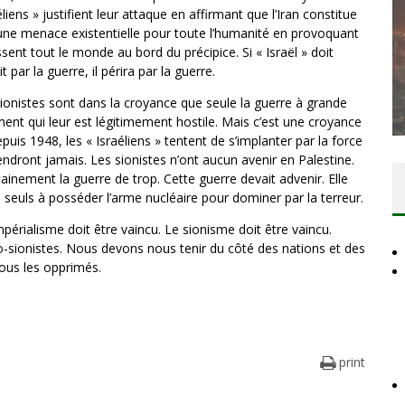
ens » justifient leur attaque en affirmant que l’Iran constitue
 une menace existentielle pour toute l’humanité en provoquant
ent tout le monde au bord du précipice. Si « Israël » doit
DES ACCORDS DE PAIX SANS LE
it par la guerre, il périra par la guerre.
PEUPLE ET CONTRE LE PEUPLE
s sionistes sont dans la croyance que seule la guerre à grande
Comité Action Palestine
3 juillet 2026
ent qui leur est légitimement hostile. Mais c’est une croyance
puis 1948, les « Israéliens » tentent de s’implanter par la force
iendront jamais. Les sionistes n’ont aucun avenir en Palestine.
tainement la guerre de trop. Cette guerre devait advenir. Elle
es seuls à posséder l’arme nucléaire pour dominer par la terreur.
mpérialisme doit être vaincu. Le sionisme doit être vaincu.
lo-sionistes. Nous devons nous tenir du côté des nations et des
tous les opprimés.
print