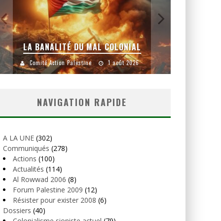
LA BANALITÉ DU MAL COLONIAL
Comité Action Palestine
1 août 2026
Comité
NAVIGATION RAPIDE
A LA UNE
(302)
Communiqués
(278)
Actions
(100)
Actualités
(114)
Al Rowwad 2006
(8)
Forum Palestine 2009
(12)
Résister pour exister 2008
(6)
Dossiers
(40)
Colonialisme sioniste actuel
(79)