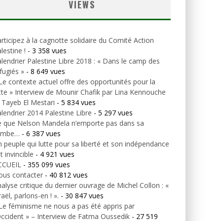
VIEWS
rticipez à la cagnotte solidaire du Comité Action
lestine !
- 3 358 vues
lendrier Palestine Libre 2018 : « Dans le camp des
fugiés »
- 8 649 vues
Le contexte actuel offre des opportunités pour la
tte » Interview de Mounir Chafik par Lina Kennouche
 Tayeb El Mestari
- 5 834 vues
lendrier 2014 Palestine Libre
- 5 297 vues
e que Nelson Mandela n’emporte pas dans sa
ombe…
- 6 387 vues
 peuple qui lutte pour sa liberté et son indépendance
t invincible
- 4 921 vues
CCUEIL
- 355 099 vues
ous contacter
- 40 812 vues
alyse critique du dernier ouvrage de Michel Collon : «
raël, parlons-en ! ».
- 30 847 vues
Le féminisme ne nous a pas été appris par
Occident » – Interview de Fatma Oussedik
- 27 519