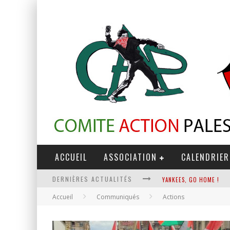
ACCUEIL
ASSOCIATION
CALENDRIER
DERNIÈRES ACTUALITÉS
YANKEES, GO HOME !
Accueil
Communiqués
Actions
CHANTAGE TERRORISTE
LA RÉVOLUTION OU RIEN