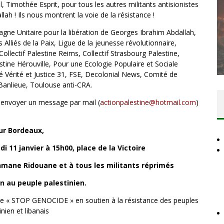
 Timothée Esprit, pour tous les autres militants antisionistes
ah ! Ils nous montrent la voie de la résistance !
agne Unitaire pour la libération de Georges Ibrahim Abdallah,
DES ACCORDS DE PAIX SANS LE
s Alliés de la Paix, Ligue de la jeunesse révolutionnaire,
PEUPLE ET CONTRE LE PEUPLE
llectif Palestine Reims, Collectif Strasbourg Palestine,
tine Hérouville, Pour une Ecologie Populaire et Sociale
Comité Action Palestine
3 juillet 2026
é Vérité et Justice 31, FSE, Decolonial News, Comité de
anlieue, Toulouse anti-CRA.
 envoyer un message par mail (
actionpalestine@hotmail.com
)
ur Bordeaux,
11 janvier à 15h00, place de la Victoire
mane Ridouane et à tous les militants réprimés
en au peuple palestinien.
 « STOP GENOCIDE » en soutien à la résistance des peuples
inien et libanais