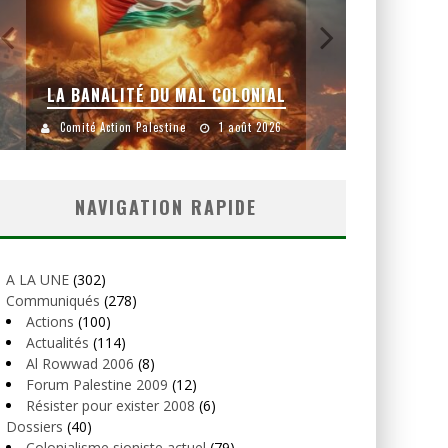
LA BANALITÉ DU MAL COLONIAL
Comité Action Palestine
1 août 2026
Comité
NAVIGATION RAPIDE
A LA UNE
(302)
Communiqués
(278)
Actions
(100)
Actualités
(114)
Al Rowwad 2006
(8)
Forum Palestine 2009
(12)
Résister pour exister 2008
(6)
Dossiers
(40)
Colonialisme sioniste actuel
(79)