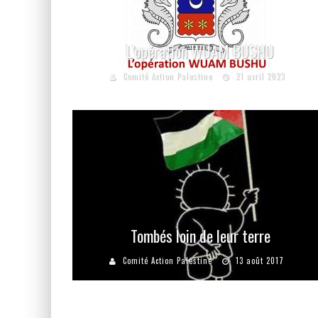
L’opération WUAM BUSHU
Comité Action Palestine
21 avril 2023
Tombés loin de leur terre
Comité Action Palestine
13 août 2017