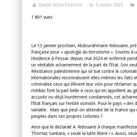
Comité Action Palestine
5 janvier 2025
1 801 vues
Le 13 janvier prochain, Abdourahmane Ridouane, prés
française pour « apologie du terrorisme ». Soumis à une
résidence à Pessac depuis mai 2024 et enfermé pendan
un véritable acharnement de la part de l’Etat. Son seu
Résistance palestinienne qui se bat contre le colonial
internationales reconnaissent elles-mêmes les faits et
criminalise ceux qui élèvent leur voix pour réclamer qu
médias font la part belle à ceux qui en appellent au 
accusés ou déjà lourdement condamnés, cet acharnem
l’Etat français sur l’entité sioniste. Pour le pays « de
variable. Mais que peut-on attendre de la France qui n
peuples dans ses propres colonies ?
Ainsi que le déclarait A. Ridouane à chaque manifest
Thomas Sankara, « seule la lutte libère ! ». Aussi, se