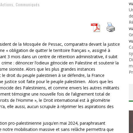
v
Actions
,
Communiqués
Un
de
Ré
v
Gr
v
ident de la Mosquée de Pessac, comparaitra devant la justice
Ca
 « obligation de quitter le territoire français », assigné à
s
t 3 mois dans un centre de rétention administrative, il subit
Di
l crime : dénoncer l’odieux génocide en Palestine et soutenir la
m
isme sioniste. Alors que les plus grandes instances
Pr
 le droit du peuple palestinien à se défendre, la France
e justice soit faite pour le peuple palestinien. Alors que les
génocide des Palestiniens, et comme envers les autres militants
ent témoigne une nouvelle fois de l’alignement total de
s droits de l’Homme », le Droit international est à géométrie
’a, elle aussi, aucun scrupule à réprimer les aspirations des
ation pro-palestinienne jusqu’en mai 2024, paraphrasant
ule notre mobilisation massive et sans relâche permettra que