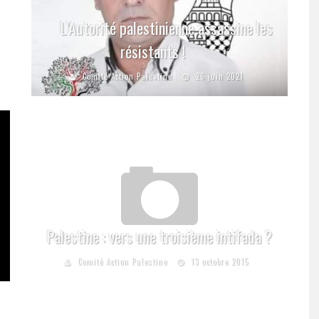
L’Autorité palestinienne assassine les
résistants !
Comité Action Palestine
26 juin 2021
Palestine : vers une troisième intifada ?
Comité Action Palestine
13 octobre 2015