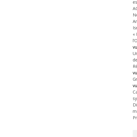
es
A
N
An
Is
« 
l’
v
Un
de
Ré
v
Gr
v
Ca
s
Di
m
Pr