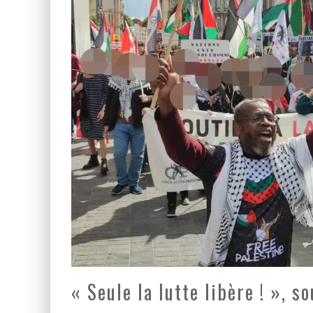
LA GUERRE SIONISTE, L
LA BANALITÉ DU MAL COL
« Seule la lutte libère ! »,