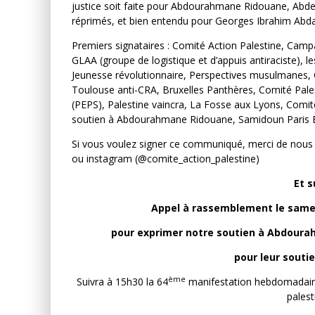
justice soit faite pour Abdourahmane Ridouane, Abdel,
réprimés, et bien entendu pour Georges Ibrahim Abdall
Premiers signataires : Comité Action Palestine, Camp
GLAA (groupe de logistique et d’appuis antiraciste), le
Jeunesse révolutionnaire, Perspectives musulmanes, Co
Toulouse anti-CRA, Bruxelles Panthères, Comité Pales
(PEPS), Palestine vaincra, La Fosse aux Lyons, Comit
soutien à Abdourahmane Ridouane, Samidoun Paris B
Si vous voulez signer ce communiqué, merci de nous
ou instagram (@comite_action_palestine)
Et s
Appel à rassemblement le samedi 
pour exprimer notre soutien à Abdourah
pour leur souti
ème
Suivra à 15h30 la 64
manifestation hebdomadaire
palest