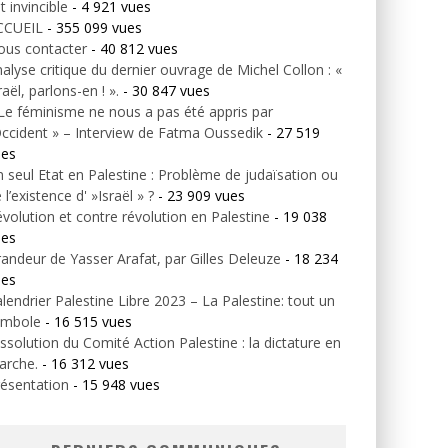
t invincible
- 4 921 vues
CCUEIL
- 355 099 vues
ous contacter
- 40 812 vues
alyse critique du dernier ouvrage de Michel Collon : «
raël, parlons-en ! ».
- 30 847 vues
Le féminisme ne nous a pas été appris par
Occident » – Interview de Fatma Oussedik
- 27 519
ues
 seul Etat en Palestine : Problème de judaïsation ou
 l’existence d' »Israël » ?
- 23 909 vues
volution et contre révolution en Palestine
- 19 038
ues
andeur de Yasser Arafat, par Gilles Deleuze
- 18 234
ues
lendrier Palestine Libre 2023 – La Palestine: tout un
ymbole
- 16 515 vues
ssolution du Comité Action Palestine : la dictature en
arche.
- 16 312 vues
ésentation
- 15 948 vues