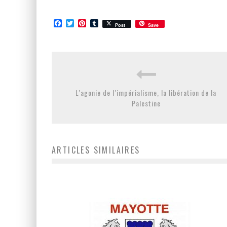
Facebook
Twitter
Pinterest
Tumblr
Post
Save
L’agonie de l’impérialisme, la libération de la
Palestine
ARTICLES SIMILAIRES