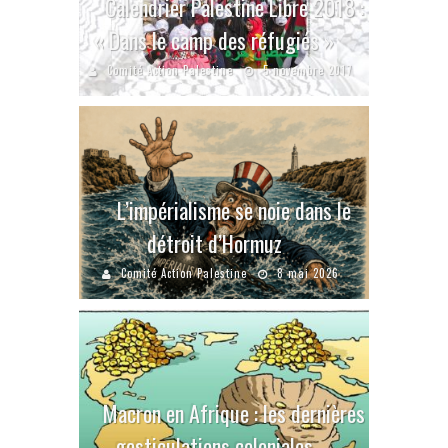
Calendrier Palestine Libre 2018 :
« Dans le camp des réfugiés »
Comité Action Palestine
5 novembre 2017
L’impérialisme se noie dans le
détroit d’Hormuz
Comité Action Palestine
8 mai 2026
Macron en Afrique : les dernières
gesticulations coloniales