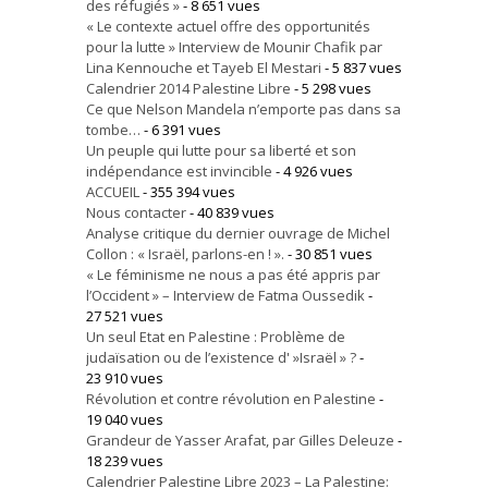
des réfugiés »
- 8 651 vues
« Le contexte actuel offre des opportunités
pour la lutte » Interview de Mounir Chafik par
Lina Kennouche et Tayeb El Mestari
- 5 837 vues
Calendrier 2014 Palestine Libre
- 5 298 vues
Ce que Nelson Mandela n’emporte pas dans sa
tombe…
- 6 391 vues
Un peuple qui lutte pour sa liberté et son
indépendance est invincible
- 4 926 vues
ACCUEIL
- 355 394 vues
Nous contacter
- 40 839 vues
Analyse critique du dernier ouvrage de Michel
Collon : « Israël, parlons-en ! ».
- 30 851 vues
« Le féminisme ne nous a pas été appris par
l’Occident » – Interview de Fatma Oussedik
-
27 521 vues
Un seul Etat en Palestine : Problème de
judaïsation ou de l’existence d' »Israël » ?
-
23 910 vues
Révolution et contre révolution en Palestine
-
19 040 vues
Grandeur de Yasser Arafat, par Gilles Deleuze
-
18 239 vues
Calendrier Palestine Libre 2023 – La Palestine: