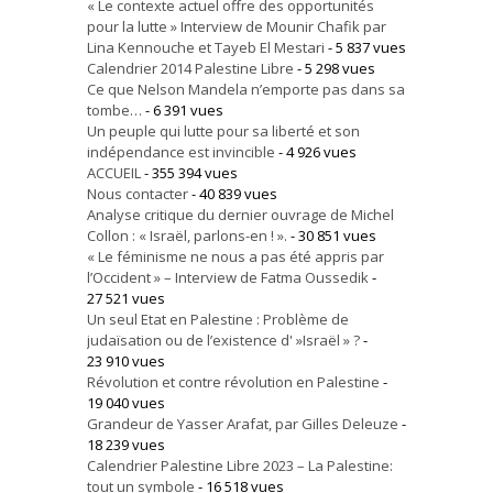
« Le contexte actuel offre des opportunités
pour la lutte » Interview de Mounir Chafik par
Lina Kennouche et Tayeb El Mestari
- 5 837 vues
Calendrier 2014 Palestine Libre
- 5 298 vues
Ce que Nelson Mandela n’emporte pas dans sa
tombe…
- 6 391 vues
Un peuple qui lutte pour sa liberté et son
indépendance est invincible
- 4 926 vues
ACCUEIL
- 355 394 vues
Nous contacter
- 40 839 vues
Analyse critique du dernier ouvrage de Michel
Collon : « Israël, parlons-en ! ».
- 30 851 vues
« Le féminisme ne nous a pas été appris par
l’Occident » – Interview de Fatma Oussedik
-
27 521 vues
Un seul Etat en Palestine : Problème de
judaïsation ou de l’existence d' »Israël » ?
-
23 910 vues
Révolution et contre révolution en Palestine
-
19 040 vues
Grandeur de Yasser Arafat, par Gilles Deleuze
-
18 239 vues
Calendrier Palestine Libre 2023 – La Palestine:
tout un symbole
- 16 518 vues