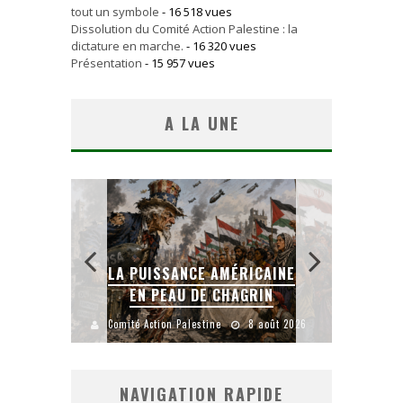
tout un symbole
- 16 518 vues
Dissolution du Comité Action Palestine : la
dictature en marche.
- 16 320 vues
Présentation
- 15 957 vues
A LA UNE
LA PUISSANCE AMÉRICAINE
L
IEN
EN PEAU DE CHAGRIN
uillet 2026
Comité Action Palestine
8 août 2026
Comité
NAVIGATION RAPIDE