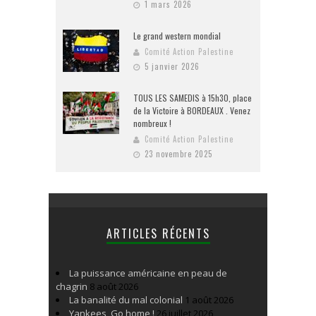
1 mars 2026
Le grand western mondial
Comité Action Palestine
5 janvier 2026
TOUS LES SAMEDIS à 15h30, place
de la Victoire à BORDEAUX . Venez
nombreux !
Comité Action Palestine
23 novembre 2025
ARTICLES RÉCENTS
La puissance américaine en peau de
chagrin
8 août 2026
La banalité du mal colonial
1 août 2026
Yankees, Go home !
26 juillet 2026