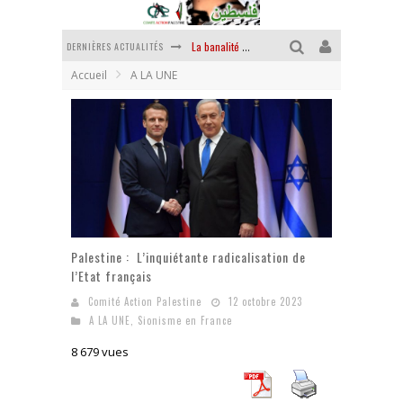
DERNIÈRES ACTUALITÉS
La banalité du mal colonial
Accueil
A LA UNE
Yankees, Go home !
Chantage terroriste
La révolution ou rien
Des accords de paix sans le peuple et contre le peuple
La puissance américaine en peau de chagrin
Palestine : L’inquiétante radicalisation de
l’Etat français
Comité Action Palestine
12 octobre 2023
A LA UNE
,
Sionisme en France
8 679 vues