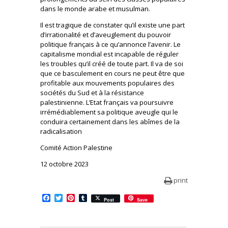
dans le monde arabe et musulman.
Il est tragique de constater qu’il existe une part
d’irrationalité et d’aveuglement du pouvoir
politique français à ce qu’annonce l’avenir. Le
capitalisme mondial est incapable de réguler
les troubles qu’il créé de toute part. Il va de soi
que ce basculement en cours ne peut être que
profitable aux mouvements populaires des
sociétés du Sud et à la résistance
palestinienne. L’Etat français va poursuivre
irrémédiablement sa politique aveugle qui le
conduira certainement dans les abîmes de la
radicalisation
Comité Action Palestine
12 octobre 2023
print
Facebook
Twitter
Pinterest
Tumblr
Post
Save