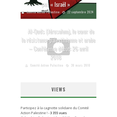
pas « Israël »
Comité Action Palestine
22 septembre 2024
Al-Quds (Jérusalem), le cœur de
la résistance palestinienne et arabe
– Conférence débat: 26 avril
2018
Comité Action Palestine
30 mars 2018
VIEWS
Participez à la cagnotte solidaire du Comité
Action Palestine !
- 3 355 vues