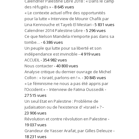
Calendrier Palestine Libre 2018 : « Dans le camp
des réfugiés »
- 8 645 vues
« Le contexte actuel offre des opportunités
pour la lutte » Interview de Mounir Chafik par
Lina Kennouche et Tayeb El Mestari
- 5 831 vues
Calendrier 2014 Palestine Libre
- 5 296 vues
Ce que Nelson Mandela n’emporte pas dans sa
tombe…
- 6 386 vues
Un peuple qui lutte pour sa liberté et son
indépendance est invincible
- 4 919 vues
ACCUEIL
- 354 982 vues
Nous contacter
- 40 800 vues
Analyse critique du dernier ouvrage de Michel
Collon : « Israël, parlons-en ! ».
- 30 845 vues
« Le féminisme ne nous a pas été appris par
l’Occident » – Interview de Fatma Oussedik
-
27 515 vues
Un seul Etat en Palestine : Problème de
judaïsation ou de l’existence d' »Israël » ?
-
23 906 vues
Révolution et contre révolution en Palestine
-
19 037 vues
Grandeur de Yasser Arafat, par Gilles Deleuze
-
18 231 vues