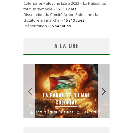
Calendrier Palestine Libre 2023 – La Palestine:
tout un symbole
- 16 513 vues
Dissolution du Comité Action Palestine : la
dictature en marche.
- 16 310 vues
Présentation
- 15 942 vues
A LA UNE
 SANS
E LE
LA BANALITÉ DU MAL
COLONIAL
Y
uillet 2026
Comité Action Palestine
1 août 2026
Comité A