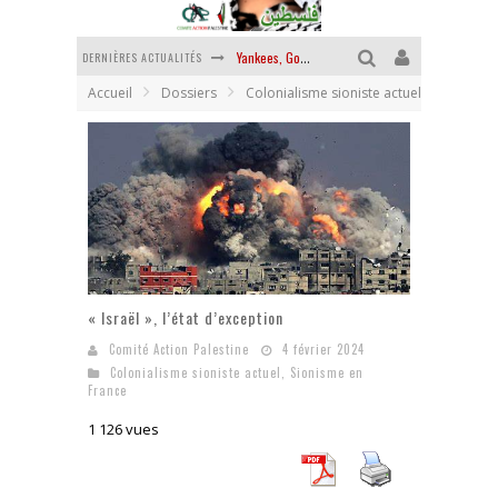
DERNIÈRES ACTUALITÉS
Yankees, Go home !
Accueil
Dossiers
Colonialisme sioniste actuel
Chantage terroriste
La révolution ou rien
Des accords de paix sans le peuple et contre le peuple
La guerre sioniste, la guerre démographique
La banalité du mal colonial
« Israël », l’état d’exception
Comité Action Palestine
4 février 2024
Colonialisme sioniste actuel
,
Sionisme en
France
1 126 vues