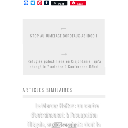
Facebook
Twitter
Pinterest
Tumblr
Post
Save
STOP AU JUMELAGE BORDEAUX-ASHDOD !
Réfugiés palestiniens en Cisjordanie : qu’a
changé le 7 octobre ? Conférence-Débat
ARTICLES SIMILAIRES
Le Mercaz HaRav : un centre
d’entraînement à l’occupation
illégale, aux assassinats dont la