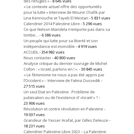
des réfugiés »
- 8 645 vues
« Le contexte actuel offre des opportunités
pour la lutte » Interview de Mounir Chafik par
Lina Kennouche et Tayeb El Mestari
- 5 831 vues
Calendrier 2014 Palestine Libre
- 5 296 vues
Ce que Nelson Mandela n’emporte pas dans sa
tombe…
- 6 386 vues
Un peuple qui lutte pour sa liberté et son
indépendance est invincible
- 4 919 vues
ACCUEIL
- 354 982 vues
Nous contacter
- 40 800 vues
Analyse critique du dernier ouvrage de Michel
Collon : « Israël, parlons-en ! ».
- 30 845 vues
« Le féminisme ne nous a pas été appris par
l’Occident » – Interview de Fatma Oussedik
-
27 515 vues
Un seul Etat en Palestine : Problème de
judaïsation ou de l’existence d' »Israël » ?
-
23 906 vues
Révolution et contre révolution en Palestine
-
19 037 vues
Grandeur de Yasser Arafat, par Gilles Deleuze
-
18 231 vues
Calendrier Palestine Libre 2023 – La Palestine: