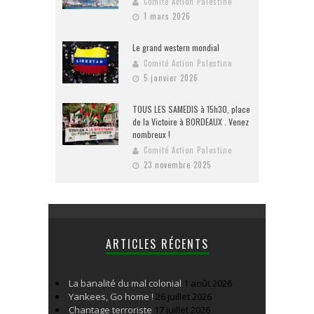
Comité Action Palestine
1 mars 2026
Le grand western mondial
Comité Action Palestine
5 janvier 2026
TOUS LES SAMEDIS à 15h30, place
de la Victoire à BORDEAUX . Venez
nombreux !
Comité Action Palestine
23 novembre 2025
ARTICLES RÉCENTS
La banalité du mal colonial
1 août 2026
Yankees, Go home !
26 juillet 2026
Chantage terroriste
17 juillet 2026