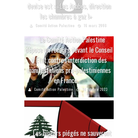
devise est : «Les Arabes, direction
les chambres à gaz !»
Comité Action Palestine
16 mars 2008
Le Comité Action Palestine
dépose un recours devant le Conseil
d Etat contre l’interdiction des
manifestations pro-palestiniennes
en France.
Comité Action Palestine
14 octobre 2023
Les bipeurs piégés ne sauveront