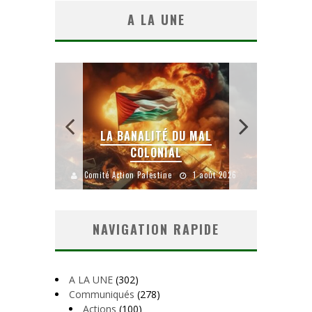
A LA UNE
 SANS
E LE
LA BANALITÉ DU MAL
COLONIAL
Y
uillet 2026
Comité Action Palestine
1 août 2026
Comité A
NAVIGATION RAPIDE
A LA UNE
(302)
Communiqués
(278)
Actions
(100)