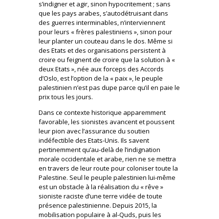
s’indigner et agir, sinon hypocritement ; sans
que les pays arabes, s’autodétruisant dans
des guerres interminables, n’interviennent
pour leurs « frères palestiniens », sinon pour
leur planter un couteau dans le dos. Même si
des Etats et des organisations persistent à
croire ou feignent de croire que la solution à «
deux Etats », née aux forceps des Accords
d’Oslo, est l’option de la « paix », le peuple
palestinien n’est pas dupe parce qu’il en paie le
prix tous les jours.
Dans ce contexte historique apparemment
favorable, les sionistes avancent et poussent
leur pion avec l’assurance du soutien
indéfectible des Etats-Unis. Ils savent
pertinemment qu’au-delà de l’indignation
morale occidentale et arabe, rien ne se mettra
en travers de leur route pour coloniser toute la
Palestine. Seul le peuple palestinien lui-même
est un obstacle à la réalisation du « rêve »
sioniste raciste d’une terre vidée de toute
présence palestinienne. Depuis 2015, la
mobilisation populaire à al-Quds, puis les