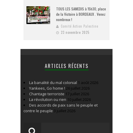
TOUS LES SAMEDIS à 15h30, place
de la Victoire à BORDEAUX . Venez
nombreux !
Comité Action Palestine
23 novembre 2025
ARTICLES RÉCENTS
La banalité du mal colonial
1 août 2026
Yankees, Go home !
26 juillet 2026
Chantage terroriste
17 juillet 2026
La révolution ou rien
10 juillet 2026
Des accords de paix sans le peuple et
contre le peuple
3 juillet 2026