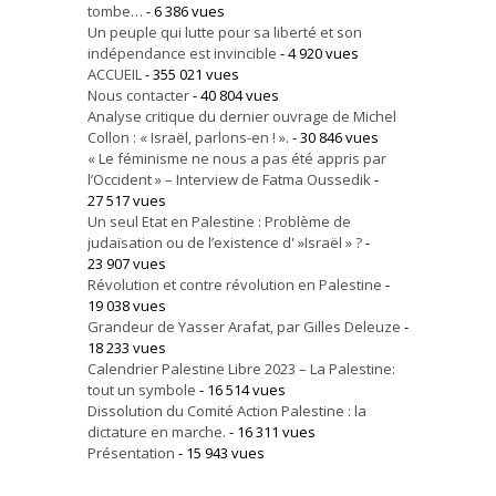
tombe…
- 6 386 vues
Un peuple qui lutte pour sa liberté et son
indépendance est invincible
- 4 920 vues
ACCUEIL
- 355 021 vues
Nous contacter
- 40 804 vues
Analyse critique du dernier ouvrage de Michel
Collon : « Israël, parlons-en ! ».
- 30 846 vues
« Le féminisme ne nous a pas été appris par
l’Occident » – Interview de Fatma Oussedik
-
27 517 vues
Un seul Etat en Palestine : Problème de
judaïsation ou de l’existence d' »Israël » ?
-
23 907 vues
Révolution et contre révolution en Palestine
-
19 038 vues
Grandeur de Yasser Arafat, par Gilles Deleuze
-
18 233 vues
Calendrier Palestine Libre 2023 – La Palestine:
tout un symbole
- 16 514 vues
Dissolution du Comité Action Palestine : la
dictature en marche.
- 16 311 vues
Présentation
- 15 943 vues