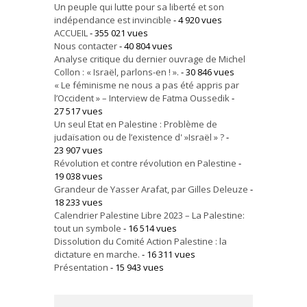
Un peuple qui lutte pour sa liberté et son
indépendance est invincible
- 4 920 vues
ACCUEIL
- 355 021 vues
Nous contacter
- 40 804 vues
Analyse critique du dernier ouvrage de Michel
Collon : « Israël, parlons-en ! ».
- 30 846 vues
« Le féminisme ne nous a pas été appris par
l’Occident » – Interview de Fatma Oussedik
-
27 517 vues
Un seul Etat en Palestine : Problème de
judaïsation ou de l’existence d' »Israël » ?
-
23 907 vues
Révolution et contre révolution en Palestine
-
19 038 vues
Grandeur de Yasser Arafat, par Gilles Deleuze
-
18 233 vues
Calendrier Palestine Libre 2023 – La Palestine:
tout un symbole
- 16 514 vues
Dissolution du Comité Action Palestine : la
dictature en marche.
- 16 311 vues
Présentation
- 15 943 vues