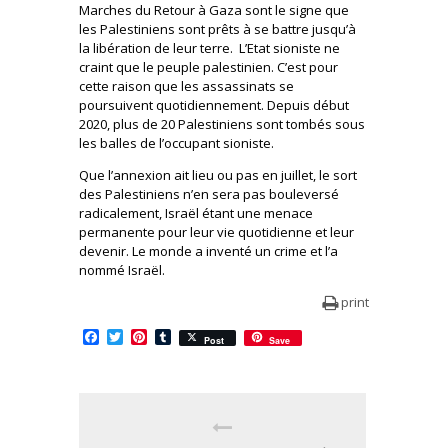
Marches du Retour à Gaza sont le signe que
les Palestiniens sont prêts à se battre jusqu’à
la libération de leur terre. L’Etat sioniste ne
craint que le peuple palestinien. C’est pour
cette raison que les assassinats se
poursuivent quotidiennement. Depuis début
2020, plus de 20 Palestiniens sont tombés sous
les balles de l’occupant sioniste.
Que l’annexion ait lieu ou pas en juillet, le sort
des Palestiniens n’en sera pas bouleversé
radicalement, Israël étant une menace
permanente pour leur vie quotidienne et leur
devenir. Le monde a inventé un crime et l’a
nommé Israël.
print
Facebook
Twitter
Pinterest
Tumblr
Post
Save