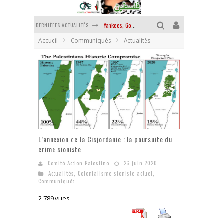
DERNIÈRES ACTUALITÉS
Yankees, Go home !
Accueil
Communiqués
Actualités
Chantage terroriste
La révolution ou rien
Des accords de paix sans le peuple et contre le peuple
La guerre sioniste, la guerre démographique
La banalité du mal colonial
L’annexion de la Cisjordanie : la poursuite du
crime sioniste
Comité Action Palestine
26 juin 2020
Actualités
,
Colonialisme sioniste actuel
,
Communiqués
2 789 vues