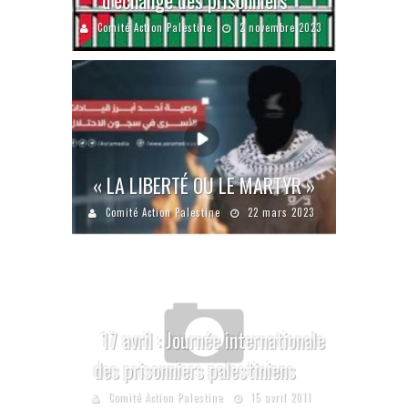
Comité Action Palestine
2 novembre 2023
« LA LIBERTÉ OU LE MARTYR »
Comité Action Palestine
22 mars 2023
17 avril : Journée internationale
des prisonniers palestiniens
Comité Action Palestine
15 avril 2011