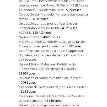
pour la lutte » Interview de Mounir Chafik par
Lina Kennouche et Tayeb El Mestari
- 5 834 vues
Calendrier 2014 Palestine Libre
- 5 298 vues
Ce que Nelson Mandela n’emporte pas dans sa
tombe…
- 6 387 vues
Un peuple qui lutte pour sa liberté et son
indépendance est invincible
- 4 921 vues
ACCUEIL
- 355 103 vues
Nous contacter
- 40 813 vues
Analyse critique du dernier ouvrage de Michel
Collon : « Israël, parlons-en ! ».
- 30 847 vues
« Le féminisme ne nous a pas été appris par
l’Occident » – Interview de Fatma Oussedik
-
27 519 vues
Un seul Etat en Palestine : Problème de
judaïsation ou de l’existence d' »Israël » ?
-
23 909 vues
Révolution et contre révolution en Palestine
-
19 038 vues
Grandeur de Yasser Arafat, par Gilles Deleuze
-
18 234 vues
Calendrier Palestine Libre 2023 – La Palestine:
tout un symbole
- 16 516 vues
Dissolution du Comité Action Palestine : la