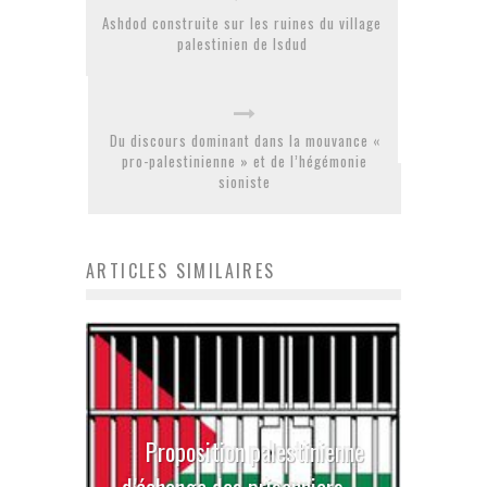
Ashdod construite sur les ruines du village
palestinien de Isdud
Du discours dominant dans la mouvance «
pro-palestinienne » et de l’hégémonie
sioniste
ARTICLES SIMILAIRES
Proposition palestinienne
d’échange des prisonniers