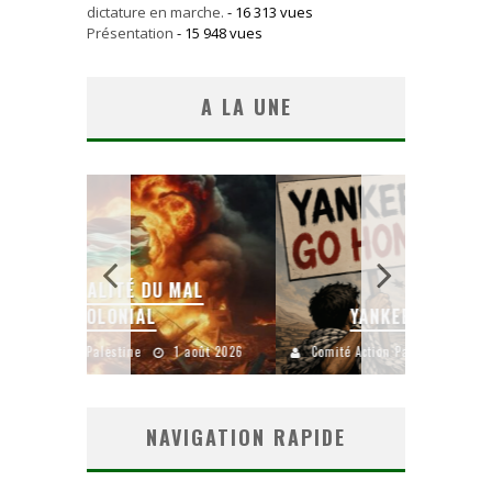
dictature en marche.
- 16 313 vues
Présentation
- 15 948 vues
A LA UNE
AL
YANKEES, GO HOME !
CH
août 2026
Comité Action Palestine
26 juillet 2026
Comité A
NAVIGATION RAPIDE