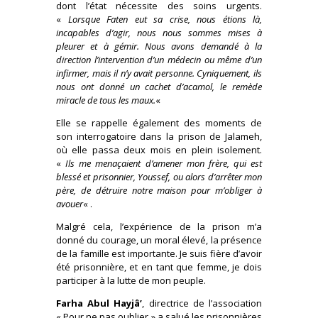
dont l’état nécessite des soins urgents.
«
Lorsque Faten eut sa crise, nous étions là,
incapables d’agir, nous nous sommes mises à
pleurer et à gémir. Nous avons demandé à la
direction l’intervention d’un médecin ou même d’un
infirmer, mais il n’y avait personne. Cyniquement, ils
nous ont donné un cachet d’acamol, le remède
miracle de tous les maux.
«
Elle se rappelle également des moments de
son interrogatoire dans la prison de Jalameh,
où elle passa deux mois en plein isolement.
«
Ils me menaçaient d’amener mon frère, qui est
blessé et prisonnier, Youssef, ou alors d’arrêter mon
père, de détruire notre maison pour m’obliger à
avouer
« .
Malgré cela, l’expérience de la prison m’a
donné du courage, un moral élevé, la présence
de la famille est importante. Je suis fière d’avoir
été prisonnière, et en tant que femme, je dois
participer à la lutte de mon peuple.
Farha Abul Hayjâ’
, directrice de l’association
« Pour ne pas oublier » a salué les prisonnières