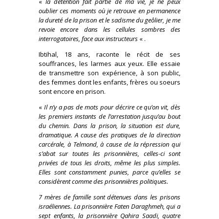
«
la détention fait partie de ma vie, je ne peux
oublier ces moments où je retrouve en permanence
la dureté de la prison et le sadisme du geôlier, je me
revoie encore dans les cellules sombres des
interrogatoires, face aux instructeurs
« .
Ibtihal, 18 ans, raconte le récit de ses
souffrances, les larmes aux yeux. Elle essaie
de transmettre son expérience, à son public,
des femmes dont les enfants, frères ou soeurs
sont encore en prison.
«
Il n’y a pas de mots pour décrire ce qu’on vit, dès
les premiers instants de l’arrestation jusqu’au bout
du chemin. Dans la prison, la situation est dure,
dramatique. A cause des pratiques de la direction
carcérale, à Telmond, à cause de la répression qui
s’abat sur toutes les prisonnières, celles-ci sont
privées de tous les droits, même les plus simples.
Elles sont constamment punies, parce qu’elles se
considèrent comme des prisonnières politiques.
7 mères de famille sont détenues dans les prisons
israéliennes. La prisonnière Faten Daraghmeh, qui a
sept enfants, la prisonnière Qahira Saadi, quatre