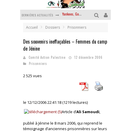
DERNIÈRES ACTUALITÉS
Chantage terroriste
La révolution ou rien
Accueil
Dossiers
Prisonniers
Des accords de paix sans le peuple et contre le peuple
Des souvenirs ineffaçables – Femmes du camp
de Jénine
La guerre sioniste, la guerre démographique
Comité Action Palestine
12 décembre 2006
La banalité du mal colonial
Prisonniers
Yankees, Go home !
2 525 vues
le 12/12/2006 22:41:18 (1219 lectures)
Article d’
Ali Samoudi
,
publié à Jénine le 8 mars 2006, qui reprend le
témoignage d’anciennes prisonnières sur leurs