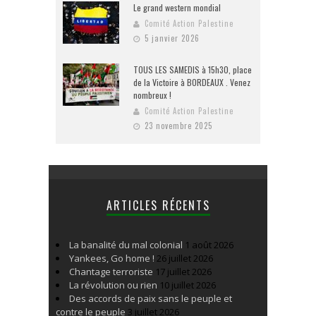
Le grand western mondial
Comité Action Palestine
5 janvier 2026
TOUS LES SAMEDIS à 15h30, place
de la Victoire à BORDEAUX . Venez
nombreux !
Comité Action Palestine
23 novembre 2025
ARTICLES RÉCENTS
La banalité du mal colonial
1 août 2026
Yankees, Go home !
26 juillet 2026
Chantage terroriste
17 juillet 2026
La révolution ou rien
10 juillet 2026
Des accords de paix sans le peuple et
contre le peuple
3 juillet 2026