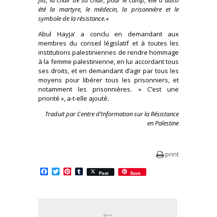
fils, la chair de sa chair, pour le camp, elle a aussi
été la martyre, le médecin, la prisonnière et le
symbole de la résistance.
«
Abul Hayja’ a conclu en demandant aux
membres du conseil législatif et à toutes les
institutions palestiniennes de rendre hommage
à la femme palestinienne, en lui accordant tous
ses droits, et en demandant d’agir par tous les
moyens pour libérer tous les prisonniers, et
notamment les prisonnières. « C’est une
priorité », a-t-elle ajouté.
Traduit par Centre d’Information sur la Résistance
en Palestine
print
Facebook
Twitter
Pinterest
Tumblr
Post
Save