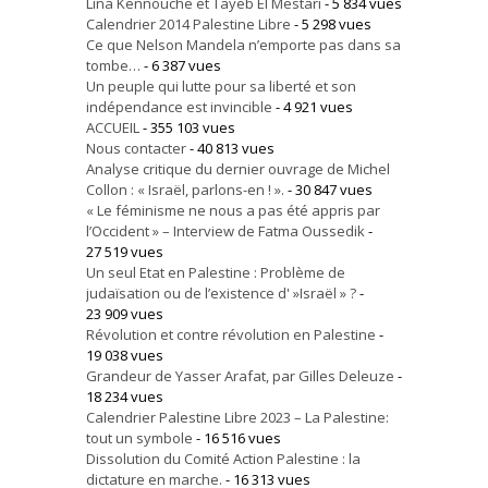
Lina Kennouche et Tayeb El Mestari
- 5 834 vues
Calendrier 2014 Palestine Libre
- 5 298 vues
Ce que Nelson Mandela n’emporte pas dans sa
tombe…
- 6 387 vues
Un peuple qui lutte pour sa liberté et son
indépendance est invincible
- 4 921 vues
ACCUEIL
- 355 103 vues
Nous contacter
- 40 813 vues
Analyse critique du dernier ouvrage de Michel
Collon : « Israël, parlons-en ! ».
- 30 847 vues
« Le féminisme ne nous a pas été appris par
l’Occident » – Interview de Fatma Oussedik
-
27 519 vues
Un seul Etat en Palestine : Problème de
judaïsation ou de l’existence d' »Israël » ?
-
23 909 vues
Révolution et contre révolution en Palestine
-
19 038 vues
Grandeur de Yasser Arafat, par Gilles Deleuze
-
18 234 vues
Calendrier Palestine Libre 2023 – La Palestine:
tout un symbole
- 16 516 vues
Dissolution du Comité Action Palestine : la
dictature en marche.
- 16 313 vues