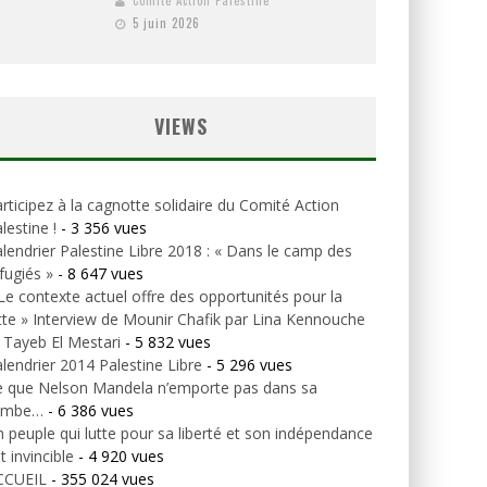
Comité Action Palestine
5 juin 2026
VIEWS
rticipez à la cagnotte solidaire du Comité Action
lestine !
- 3 356 vues
lendrier Palestine Libre 2018 : « Dans le camp des
fugiés »
- 8 647 vues
Le contexte actuel offre des opportunités pour la
tte » Interview de Mounir Chafik par Lina Kennouche
 Tayeb El Mestari
- 5 832 vues
lendrier 2014 Palestine Libre
- 5 296 vues
e que Nelson Mandela n’emporte pas dans sa
ombe…
- 6 386 vues
 peuple qui lutte pour sa liberté et son indépendance
t invincible
- 4 920 vues
CCUEIL
- 355 024 vues