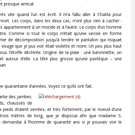
 et presque amical.
 vite quand l’un est écrit. Il m’a fallu aller à Chatila pour
 mort. Les corps, dans les deux cas, n’ont plus rien à cacher :
es appartiennent à un monde et à l’autre. Le corps d’un homme
ntre. Comme si tout le corps n’était qu’une vessie en forme
imie de décomposition jusqu’à tendre le pantalon qui risquait
 visage que je pus voir était violette et noire. Un peu plus haut
ous l’étoffe déchirée. Origine de la plaie : une baïonnette, un
t autour d’elle. La tête plus grosse qu’une pastèque – une
man.
 quarantaine d’années. Voyez ce qu’ils ont fait.
partie des jambes.
eds, chaussés de
x pieds étaient serrées, et très fortement, par le noeud d’une
on trois mètres de long, que je disposai afin que madame S.
Je demandai à l’homme de quarante ans si je pouvais voir le