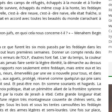
ppés des camps de réfugiés, échappés à la morale et à l’ordre
de
de survivre, échappés du même coup à la honte, les feddayin
Ré
e, c’est-à -dire neuve, c’est-à -dire naïve, elle était fraîche, si
v
tait en accord avec toutes les beautés du monde s’arrachant à
Gr
v
Ca
non-juifs, en quoi cela nous concerne-t-il ? » – Menahem Begin
s
Di
m
a ce que furent les six mois passés par les feddayin dans les
Pr
urtout leurs premières semaines. Donner un compte rendu des
 erreurs de l’OLP, d’autres l’ont fait. L’air du temps, la couleur
 mais jamais faire sentir la légère ébriété, la démarche au dessus
s rapports non seulement entre feddayin, mais entre eux et les
, rieurs, émerveillés par une vie si nouvelle pour tous, et dans
, aux aguets, protégé, réservé comme quelqu’un qui prie sans
ait seul. Et peut-être non. En somme souriants et hagards. La
hoix politique, était un périmètre allant de la frontière syrienne
et par la route de Jerash à Irbid. Cette grande longueur était
 d’une région très montagneuse couverte de chênes verts, de
igre. Sous les bois et sous les tentes camouflées les feddayin
ts et des armes légères et semi-lourdes. Une fois sur place,