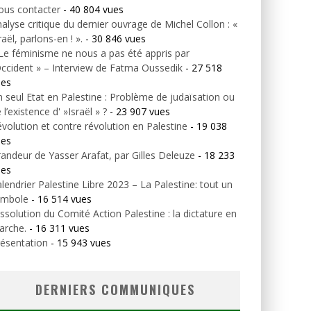
ous contacter
- 40 804 vues
alyse critique du dernier ouvrage de Michel Collon : «
raël, parlons-en ! ».
- 30 846 vues
Le féminisme ne nous a pas été appris par
Occident » – Interview de Fatma Oussedik
- 27 518
ues
 seul Etat en Palestine : Problème de judaïsation ou
 l’existence d' »Israël » ?
- 23 907 vues
volution et contre révolution en Palestine
- 19 038
ues
andeur de Yasser Arafat, par Gilles Deleuze
- 18 233
ues
lendrier Palestine Libre 2023 – La Palestine: tout un
ymbole
- 16 514 vues
ssolution du Comité Action Palestine : la dictature en
arche.
- 16 311 vues
ésentation
- 15 943 vues
DERNIERS COMMUNIQUES