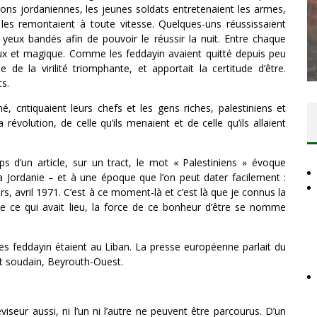
rations jordaniennes, les jeunes soldats entretenaient les armes,
 les remontaient à toute vitesse. Quelques-uns réussissaient
LE
yeux bandés afin de pouvoir le réussir la nuit. Entre chaque
LE
LA BANALITÉ DU MAL COLONIAL
eux et magique. Comme les feddayin avaient quitté depuis peu
026
Comité Action Palestine
1 août 2026
e de la virilité triomphante, et apportait la certitude d’être.
ts.
, critiquaient leurs chefs et les gens riches, palestiniens et
a révolution, de celle qu’ils menaient et de celle qu’ils allaient
rps d’un article, sur un tract, le mot « Palestiniens » évoque
 Jordanie – et à une époque que l’on peut dater facilement :
s, avril 1971. C’est à ce moment-là et c’est là que je connus la
 de ce qui avait lieu, la force de ce bonheur d’être se nomme
 les feddayin étaient au Liban. La presse européenne parlait du
Et soudain, Beyrouth-Ouest.
seur aussi, ni l’un ni l’autre ne peuvent être parcourus. D’un