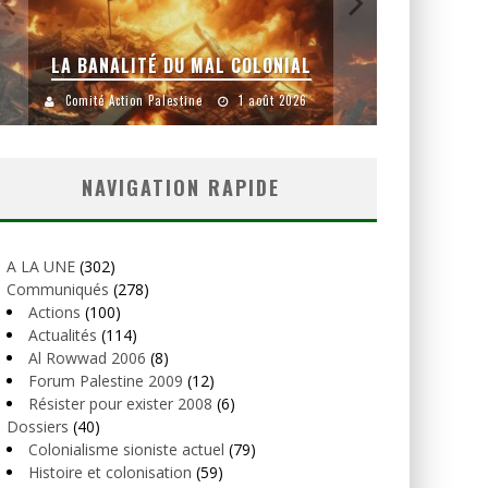
YANKEES, GO HOME !
C
Comité Action Palestine
26 juillet 2026
Comité
NAVIGATION RAPIDE
A LA UNE
(302)
Communiqués
(278)
Actions
(100)
Actualités
(114)
Al Rowwad 2006
(8)
Forum Palestine 2009
(12)
Résister pour exister 2008
(6)
Dossiers
(40)
Colonialisme sioniste actuel
(79)
Histoire et colonisation
(59)