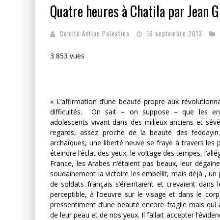
Quatre heures à Chatila par Jean 
LA GUERRE SIONISTE, L
LA BANALITÉ DU MAL COL
Comité Action Palestine
16 septembre 2013
YANKEES, GO HOME !
3 853 vues
« L’affirmation d’une beauté propre aux révolution
difficultés. On sait – on suppose – que les e
adolescents vivant dans des milieux anciens et sé
regards, assez proche de la beauté des feddayin. L
archaïques, une liberté neuve se fraye à travers les
éteindre l’éclat des yeux, le voltage des tempes, l’al
France, les Arabes n’étaient pas beaux, leur dégaine 
soudainement la victoire les embellit, mais déjà , un
de soldats français s’éreintaient et crevaient dans
perceptible, à l’oeuvre sur le visage et dans le co
pressentiment d’une beauté encore fragile mais qui a
de leur peau et de nos yeux. Il fallait accepter l’éviden