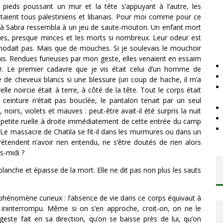
 pieds poussant un mur et la tête s’appuyant à l’autre, les
étaient tous palestiniens et libanais. Pour moi comme pour ce
a et à Sabra ressembla à un jeu de saute-mouton. Un enfant mort
oites, presque minces et les morts si nombreux. Leur odeur est
mmodait pas. Mais que de mouches. Si je soulevais le mouchoir
ais. Rendues furieuses par mon geste, elles venaient en essaim
r. Le premier cadavre que je vis était celui d’un homme de
e de cheveux blancs si une blessure (un coup de hache, il m’a
lle noircie était à terre, à côté de la tête. Tout le corps était
einture n’était pas bouclée, le pantalon tenait par un seul
oirs, violets et mauves : peut-être avait-il été surpris la nuit
une petite ruelle à droite immédiatement de cette entrée du camp
 Le massacre de Chatila se fit-il dans les murmures ou dans un
, prétendent n’avoir rien entendu, ne s’être doutés de rien alors
s-midi ?
lanche et épaisse de la mort. Elle ne dit pas non plus les sauts
 phénomène curieux : l’absence de vie dans ce corps équivaut à
 ininterrompu. Même si on s’en approche, croit-on, on ne le
este fait en sa direction, qu’on se baisse près de lui, qu’on