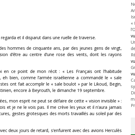
N
An
Is
« 
l’
v
 regarda et il disparut dans une ruelle de traverse.
Un
par des hommes de cinquante ans, par des jeunes gens de vingt,
de
ssion d’être au centre d’une rose des vents, dont les rayons
Ré
v
Gr
i en ce point de mon récit : « Les Français ont l’habitude
v
 », eh bien, comme l’armée israélienne a commandé le « sale
Ca
stes ont fait accomplir le « sale boulot » par le Likoud, Begin,
s
lestinien, encore à Beyrouth, le dimanche 19 septembre.
Di
m
ées, mon esprit ne peut se défaire de cette « vision invisible » :
Pr
vois et je ne le vois pas. Il me crève les yeux et il n’aura jamais
ures, gestes grotesques des morts travaillés au soleil par des
au avec deux jours de retard, s’enfuirent avec des avions Herculès