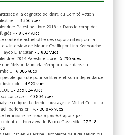
rticipez à la cagnotte solidaire du Comité Action
lestine !
- 3 356 vues
lendrier Palestine Libre 2018 : « Dans le camp des
fugiés »
- 8 647 vues
Le contexte actuel offre des opportunités pour la
tte » Interview de Mounir Chafik par Lina Kennouche
 Tayeb El Mestari
- 5 832 vues
lendrier 2014 Palestine Libre
- 5 296 vues
e que Nelson Mandela n’emporte pas dans sa
ombe…
- 6 386 vues
 peuple qui lutte pour sa liberté et son indépendance
t invincible
- 4 920 vues
CCUEIL
- 355 024 vues
ous contacter
- 40 804 vues
alyse critique du dernier ouvrage de Michel Collon : «
raël, parlons-en ! ».
- 30 846 vues
Le féminisme ne nous a pas été appris par
Occident » – Interview de Fatma Oussedik
- 27 518
ues
 seul Etat en Palestine : Problème de judaïsation ou