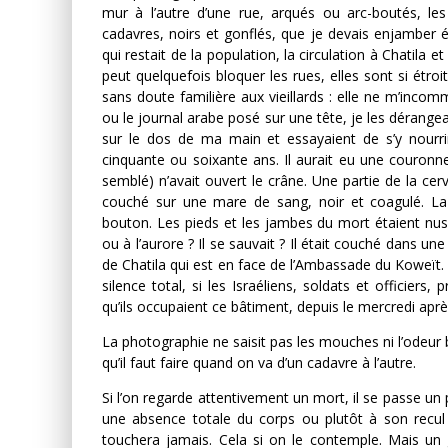
mur à l’autre d’une rue, arqués ou arc-boutés, les
cadavres, noirs et gonflés, que je devais enjamber 
qui restait de la population, la circulation à Chatil
peut quelquefois bloquer les rues, elles sont si étr
sans doute familière aux vieillards : elle ne m’inco
ou le journal arabe posé sur une tête, je les dérange
sur le dos de ma main et essayaient de s’y nourri
cinquante ou soixante ans. Il aurait eu une couronn
semblé) n’avait ouvert le crâne. Une partie de la cerve
couché sur une mare de sang, noir et coagulé. La c
bouton. Les pieds et les jambes du mort étaient nus, n
ou à l’aurore ? Il se sauvait ? Il était couché dans 
de Chatila qui est en face de l’Ambassade du Koweït.
silence total, si les Israéliens, soldats et officiers
qu’ils occupaient ce bâtiment, depuis le mercredi aprè
La photographie ne saisit pas les mouches ni l’odeur b
qu’il faut faire quand on va d’un cadavre à l’autre.
Si l’on regarde attentivement un mort, il se passe un
une absence totale du corps ou plutôt à son recul
touchera jamais. Cela si on le contemple. Mais un g