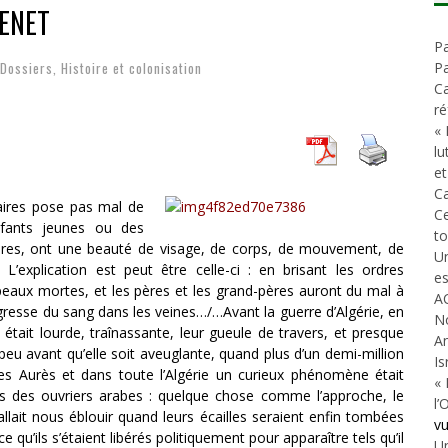
GENET
A GUERRE DÉMOGRAPHIQUE
Pa
ONIAL
Dossiers
,
Histoire et colonisation
Pa
Ca
ré
« 
lu
et
Ca
naires pose pas mal de
C
nfants jeunes ou des
t
vères, ont une beauté de visage, de corps, de mouvement, de
Un
’explication est peut être celle-ci : en brisant les ordres
es
 peaux mortes, et les pères et les grand-pères auront du mal à
A
légresse du sang dans les veines…/…Avant la guerre d’Algérie, en
N
était lourde, traînassante, leur gueule de travers, et presque
An
 peu avant qu’elle soit aveuglante, quand plus d’un demi-million
Is
 les Aurès et dans toute l’Algérie un curieux phénomène était
« 
rps des ouvriers arabes : quelque chose comme l’approche, le
l’
llait nous éblouir quand leurs écailles seraient enfin tombées
v
ce qu’ils s’étaient libérés politiquement pour apparaître tels qu’il
Un