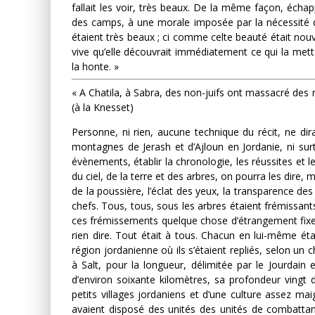
fallait les voir, très beaux. De la même façon, écha
des camps, à une morale imposée par la nécessité 
étaient très beaux ; ci comme celte beauté était nouvell
vive qu’elle découvrait immédiatement ce qui la met
la honte. »
« A Chatila, à Sabra, des non-juifs ont massacré des 
(à la Knesset)
Personne, ni rien, aucune technique du récit, ne dir
montagnes de Jerash et d’Ajloun en Jordanie, ni s
évènements, établir la chronologie, les réussites et les
du ciel, de la terre et des arbres, on pourra les dire,
de la poussière, l’éclat des yeux, la transparence de
chefs. Tous, tous, sous les arbres étaient frémissants
ces frémissements quelque chose d’étrangement fixe
rien dire. Tout était à tous. Chacun en lui-même ét
région jordanienne où ils s’étaient repliés, selon un c
à Salt, pour la longueur, délimitée par le Jourdain 
d’environ soixante kilomètres, sa profondeur vingt
petits villages jordaniens et d’une culture assez ma
avaient disposé des unités des unités de combattan