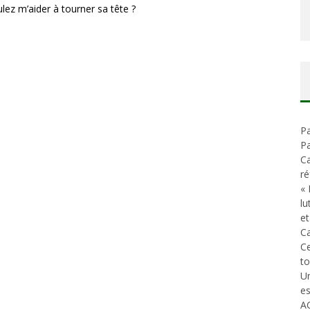
ez m’aider à tourner sa tête ?
Pa
Pa
Ca
ré
« 
lu
et
Ca
C
t
Un
es
A