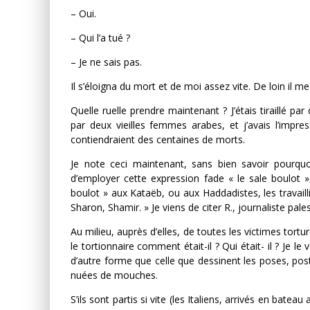
– Oui.
– Qui l’a tué ?
– Je ne sais pas.
Il s’éloigna du mort et de moi assez vite. De loin il me
Quelle ruelle prendre maintenant ? J’étais tiraillé 
par deux vieilles femmes arabes, et j’avais l’impre
contiendraient des centaines de morts.
Je note ceci maintenant, sans bien savoir pourquo
d’employer cette expression fade « le sale boulot
boulot » aux Kataëb, ou aux Haddadistes, les travailli
Sharon, Shamir. » Je viens de citer R., journaliste pa
Au milieu, auprès d’elles, de toutes les victimes tortur
le tortionnaire comment était-il ? Qui était- il ? Je le 
d’autre forme que celle que dessinent les poses, post
nuées de mouches.
S’ils sont partis si vite (les Italiens, arrivés en bate