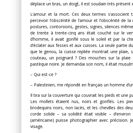
déplace un bras, un doigt, il est soudain très présent
L’amour et la mort. Ces deux termes s’associent très
percevoir l’obscénité de l’amour et l’obscénité de la
postures, contorsions, gestes, signes, silences mêm
de trente à trente-cinq ans était couché sur le ve
d’homme, il avait gonflé sous le soleil et par la ch
d’éclater aux fesses et aux cuisses. La seule partie du
que le genou, la cuisse repliée montrait une plaie, s
couteau, un poignard ? Des mouches sur la plaie e
pastèque noire. Je demandai son nom, il était musul
– Qui est-ce ?
– Palestinien, me répondit en français un homme d’une
Il tira sur la couverture qui couvrait les pieds et une 
Les mollets étaient nus, noirs et gonflés. Les pi
brodequins noirs, non lacés, et les chevilles des deu
corde solide – sa solidité était visible – d’envir
(américaine) puisse photographier avec précision. 
visage.