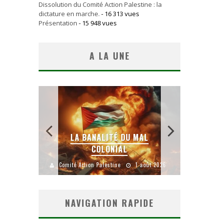
Dissolution du Comité Action Palestine : la
dictature en marche.
- 16 313 vues
Présentation
- 15 948 vues
A LA UNE
 SANS
E LE
LA BANALITÉ DU MAL
COLONIAL
Y
uillet 2026
Comité Action Palestine
1 août 2026
Comité A
NAVIGATION RAPIDE