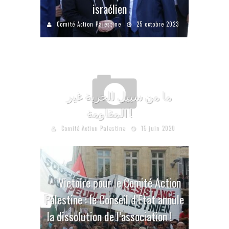
israélien
Comité Action Palestine
25 octobre 2023
ما من سبيل للحرية غير
المقاومة !
Comité Action Palestine
15 juin 2020
Victoire pour le Comité Action
Palestine : le Conseil d’Etat annule
la dissolution de l’association !