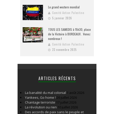
Le grand western mondial
Comité Action Palestine
5 janvier 2026
TOUS LES SAMEDIS à 15h30, place
de la Victoire à BORDEAUX . Venez
nombreux !
Comité Action Palestine
23 novembre 2025
ARTICLES RÉCENTS
La banalité du mal colonial
1 août 2026
Yankees, Go home !
26 juillet 2026
Chantage terroriste
17 juillet 2026
La révolution ou rien
10 juillet 2026
Des accords de paix sans le peuple et