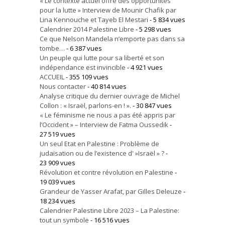
« Le contexte actuel offre des opportunités
pour la lutte » Interview de Mounir Chafik par
Lina Kennouche et Tayeb El Mestari
- 5 834 vues
Calendrier 2014 Palestine Libre
- 5 298 vues
Ce que Nelson Mandela n’emporte pas dans sa
tombe…
- 6 387 vues
Un peuple qui lutte pour sa liberté et son
indépendance est invincible
- 4 921 vues
ACCUEIL
- 355 109 vues
Nous contacter
- 40 814 vues
Analyse critique du dernier ouvrage de Michel
Collon : « Israël, parlons-en ! ».
- 30 847 vues
« Le féminisme ne nous a pas été appris par
l’Occident » – Interview de Fatma Oussedik
-
27 519 vues
Un seul Etat en Palestine : Problème de
judaïsation ou de l’existence d' »Israël » ?
-
23 909 vues
Révolution et contre révolution en Palestine
-
19 039 vues
Grandeur de Yasser Arafat, par Gilles Deleuze
-
18 234 vues
Calendrier Palestine Libre 2023 – La Palestine:
tout un symbole
- 16 516 vues