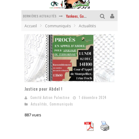
DERNIÈRES ACTUALITÉS
Yankees, Go home !
Accueil
Communiqués
Actualités
Chantage terroriste
La révolution ou rien
Des accords de paix sans le peuple et contre le peuple
La guerre sioniste, la guerre démographique
La banalité du mal colonial
Justice pour Abdel !
Comité Action Palestine
1 décembre 2024
Actualités
,
Communiqués
887 vues