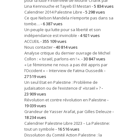
pour la lutte » Interview de Mounir Chafik par
Lina Kennouche et Tayeb El Mestari
- 5 834 vues
Calendrier 2014 Palestine Libre
- 5 298 vues
Ce que Nelson Mandela n’emporte pas dans sa
tombe…
- 6 387 vues
Un peuple qui lutte pour sa liberté et son
indépendance est invincible
- 4 921 vues
ACCUEIL
- 355 109 vues
Nous contacter
- 40 814 vues
Analyse critique du dernier ouvrage de Michel
Collon : « Israël, parlons-en ! ».
- 30 847 vues
« Le féminisme ne nous a pas été appris par
l’Occident » – Interview de Fatma Oussedik
-
27 519 vues
Un seul Etat en Palestine : Problème de
judaïsation ou de l’existence d' »Israël » ?
-
23 909 vues
Révolution et contre révolution en Palestine
-
19 039 vues
Grandeur de Yasser Arafat, par Gilles Deleuze
-
18 234 vues
Calendrier Palestine Libre 2023 – La Palestine:
tout un symbole
- 16 516 vues
Dissolution du Comité Action Palestine : la