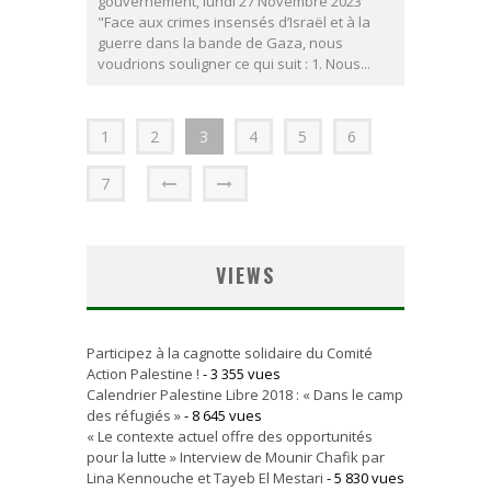
gouvernement, lundi 27 Novembre 2023
"Face aux crimes insensés d’Israël et à la
guerre dans la bande de Gaza, nous
voudrions souligner ce qui suit : 1. Nous...
1
2
3
4
5
6
7
VIEWS
Participez à la cagnotte solidaire du Comité
Action Palestine !
- 3 355 vues
Calendrier Palestine Libre 2018 : « Dans le camp
des réfugiés »
- 8 645 vues
« Le contexte actuel offre des opportunités
pour la lutte » Interview de Mounir Chafik par
Lina Kennouche et Tayeb El Mestari
- 5 830 vues