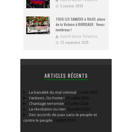
5 janvier 2026
TOUS LES SAMEDIS à 15h30, place
de la Victoire à BORDEAUX . Venez
nombreux !
Comité Action Palestine
23 novembre 2025
ARTICLES RÉCENTS
La banalité du mal colonial
1 août 2026
Yankees, Go home !
26 juillet 2026
Chantage terroriste
17 juillet 2026
La révolution ou rien
10 juillet 2026
Des accords de paix sans le peuple et
contre le peuple
3 juillet 2026