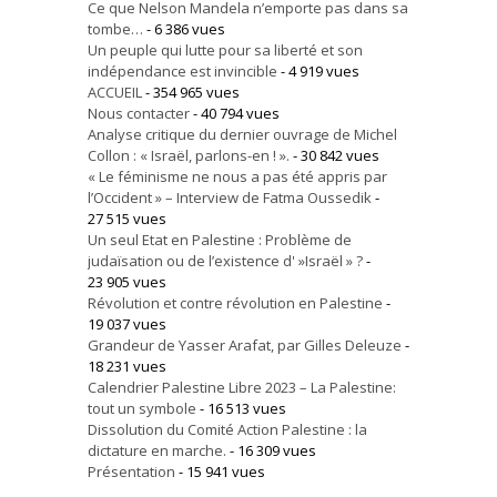
Ce que Nelson Mandela n’emporte pas dans sa
tombe…
- 6 386 vues
Un peuple qui lutte pour sa liberté et son
indépendance est invincible
- 4 919 vues
ACCUEIL
- 354 965 vues
Nous contacter
- 40 794 vues
Analyse critique du dernier ouvrage de Michel
Collon : « Israël, parlons-en ! ».
- 30 842 vues
« Le féminisme ne nous a pas été appris par
l’Occident » – Interview de Fatma Oussedik
-
27 515 vues
Un seul Etat en Palestine : Problème de
judaïsation ou de l’existence d' »Israël » ?
-
23 905 vues
Révolution et contre révolution en Palestine
-
19 037 vues
Grandeur de Yasser Arafat, par Gilles Deleuze
-
18 231 vues
Calendrier Palestine Libre 2023 – La Palestine:
tout un symbole
- 16 513 vues
Dissolution du Comité Action Palestine : la
dictature en marche.
- 16 309 vues
Présentation
- 15 941 vues