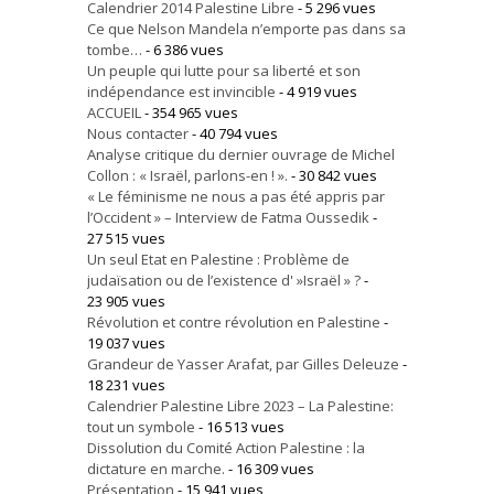
Calendrier 2014 Palestine Libre
- 5 296 vues
Ce que Nelson Mandela n’emporte pas dans sa
tombe…
- 6 386 vues
Un peuple qui lutte pour sa liberté et son
indépendance est invincible
- 4 919 vues
ACCUEIL
- 354 965 vues
Nous contacter
- 40 794 vues
Analyse critique du dernier ouvrage de Michel
Collon : « Israël, parlons-en ! ».
- 30 842 vues
« Le féminisme ne nous a pas été appris par
l’Occident » – Interview de Fatma Oussedik
-
27 515 vues
Un seul Etat en Palestine : Problème de
judaïsation ou de l’existence d' »Israël » ?
-
23 905 vues
Révolution et contre révolution en Palestine
-
19 037 vues
Grandeur de Yasser Arafat, par Gilles Deleuze
-
18 231 vues
Calendrier Palestine Libre 2023 – La Palestine:
tout un symbole
- 16 513 vues
Dissolution du Comité Action Palestine : la
dictature en marche.
- 16 309 vues
Présentation
- 15 941 vues