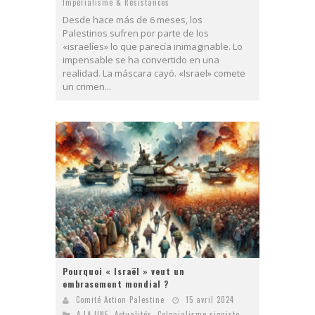
Impérialisme & Résistances
Desde hace más de 6 meses, los
Palestinos sufren por parte de los
«israelíes» lo que parecía inimaginable. Lo
impensable se ha convertido en una
realidad. La máscara cayó. «Israel» comete
un crimen...
Pourquoi « Israël » veut un
embrasement mondial ?
Comité Action Palestine
15 avril 2024
A LA UNE
,
Actualités
,
Colonialisme sioniste