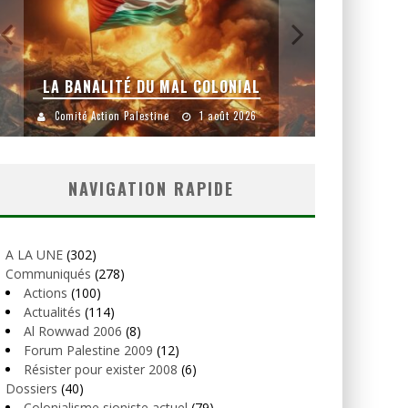
LA BANALITÉ DU MAL COLONIAL
Comité Action Palestine
1 août 2026
Comité
NAVIGATION RAPIDE
A LA UNE
(302)
Communiqués
(278)
Actions
(100)
Actualités
(114)
Al Rowwad 2006
(8)
Forum Palestine 2009
(12)
Résister pour exister 2008
(6)
Dossiers
(40)
Colonialisme sioniste actuel
(79)