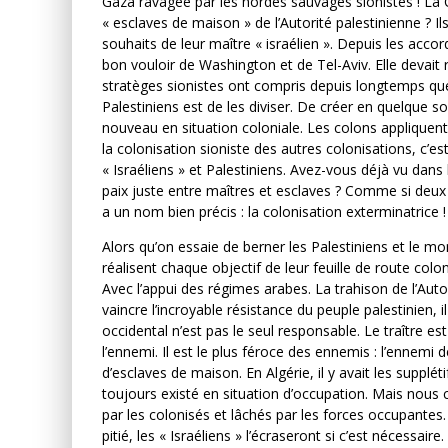
Gaza ravagée par les hordes sauvages sionistes ! La C
« esclaves de maison » de l’Autorité palestinienne ? I
souhaits de leur maître « israélien ». Depuis les accor
bon vouloir de Washington et de Tel-Aviv. Elle devait 
stratèges sionistes ont compris depuis longtemps que 
Palestiniens est de les diviser. De créer en quelque so
nouveau en situation coloniale. Les colons appliquent 
la colonisation sioniste des autres colonisations, c’est 
« Israéliens » et Palestiniens. Avez-vous déjà vu dans 
paix juste entre maîtres et esclaves ? Comme si deux f
a un nom bien précis : la colonisation exterminatrice !
Alors qu’on essaie de berner les Palestiniens et le mo
réalisent chaque objectif de leur feuille de route colo
Avec l’appui des régimes arabes. La trahison de l’Auto
vaincre l’incroyable résistance du peuple palestinien,
occidental n’est pas le seul responsable. Le traître est 
l’ennemi. Il est le plus féroce des ennemis : l’ennemi d
d’esclaves de maison. En Algérie, il y avait les suppl
toujours existé en situation d’occupation. Mais nous c
par les colonisés et lâchés par les forces occupantes.
pitié, les « Israéliens » l’écraseront si c’est nécessaire. 