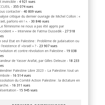
t invincible
- 4 921 vues
CCUEIL
- 355 074 vues
ous contacter
- 40 809 vues
alyse critique du dernier ouvrage de Michel Collon : «
raël, parlons-en ! ».
- 30 846 vues
Le féminisme ne nous a pas été appris par
Occident » – Interview de Fatma Oussedik
- 27 518
ues
 seul Etat en Palestine : Problème de judaïsation ou
 l’existence d' »Israël » ?
- 23 907 vues
volution et contre révolution en Palestine
- 19 038
ues
andeur de Yasser Arafat, par Gilles Deleuze
- 18 233
ues
lendrier Palestine Libre 2023 – La Palestine: tout un
ymbole
- 16 514 vues
ssolution du Comité Action Palestine : la dictature en
arche.
- 16 311 vues
ésentation
- 15 945 vues