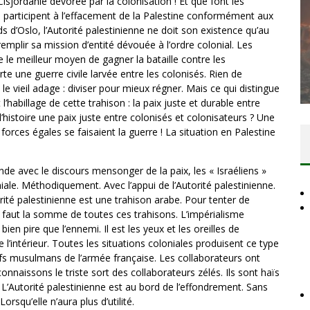
isjordanie dévorée par la colonisation ! Et que font les
ls participent à l’effacement de la Palestine conformément aux
ds d’Oslo, l’Autorité palestinienne ne doit son existence qu’au
remplir sa mission d’entité dévouée à l’ordre colonial. Les
DES ACCORDS DE PAIX SANS LE
le meilleur moyen de gagner la bataille contre les
PEUPLE ET CONTRE LE PEUPLE
rte une guerre civile larvée entre les colonisés. Rien de
le vieil adage : diviser pour mieux régner. Mais ce qui distingue
Comité Action Palestine
3 juillet 2026
l’habillage de cette trahison : la paix juste et durable entre
l’histoire une paix juste entre colonisés et colonisateurs ? Une
orces égales se faisaient la guerre ! La situation en Palestine
nde avec le discours mensonger de la paix, les « Israéliens »
niale. Méthodiquement. Avec l’appui de l’Autorité palestinienne.
rité palestinienne est une trahison arabe. Pour tenter de
 il faut la somme de toutes ces trahisons. L’impérialisme
bien pire que l’ennemi. Il est les yeux et les oreilles de
e l’intérieur. Toutes les situations coloniales produisent ce type
étifs musulmans de l’armée française. Les collaborateurs ont
onnaissons le triste sort des collaborateurs zélés. Ils sont haïs
 L’Autorité palestinienne est au bord de l’effondrement. Sans
Lorsqu’elle n’aura plus d’utilité.