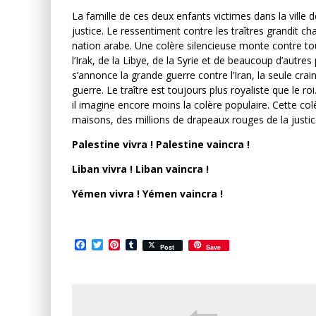
La famille de ces deux enfants victimes dans la ville
justice. Le ressentiment contre les traîtres grandit ch
nation arabe. Une colère silencieuse monte contre tou
l’Irak, de la Libye, de la Syrie et de beaucoup d’autre
s’annonce la grande guerre contre l’Iran, la seule crai
guerre. Le traître est toujours plus royaliste que le ro
il imagine encore moins la colère populaire. Cette colè
maisons, des millions de drapeaux rouges de la justic
Palestine vivra ! Palestine vaincra !
Liban vivra ! Liban vaincra !
Yémen vivra ! Yémen vaincra !
Facebook
Twitter
Pinterest
Tumblr
Post
Save