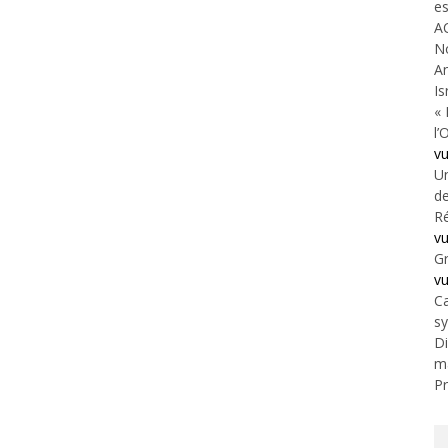
es
A
N
An
Is
« 
l’
v
Un
de
Ré
v
Gr
v
Ca
s
Di
m
Pr