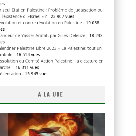
ues
 seul Etat en Palestine : Problème de judaïsation ou
 l’existence d' »Israël » ?
- 23 907 vues
volution et contre révolution en Palestine
- 19 038
ues
andeur de Yasser Arafat, par Gilles Deleuze
- 18 233
ues
lendrier Palestine Libre 2023 – La Palestine: tout un
ymbole
- 16 514 vues
ssolution du Comité Action Palestine : la dictature en
arche.
- 16 311 vues
ésentation
- 15 945 vues
A LA UNE