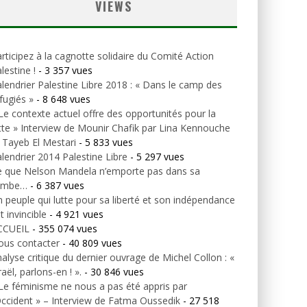
VIEWS
rticipez à la cagnotte solidaire du Comité Action
lestine !
- 3 357 vues
lendrier Palestine Libre 2018 : « Dans le camp des
fugiés »
- 8 648 vues
Le contexte actuel offre des opportunités pour la
tte » Interview de Mounir Chafik par Lina Kennouche
 Tayeb El Mestari
- 5 833 vues
lendrier 2014 Palestine Libre
- 5 297 vues
e que Nelson Mandela n’emporte pas dans sa
ombe…
- 6 387 vues
 peuple qui lutte pour sa liberté et son indépendance
t invincible
- 4 921 vues
CCUEIL
- 355 074 vues
ous contacter
- 40 809 vues
alyse critique du dernier ouvrage de Michel Collon : «
raël, parlons-en ! ».
- 30 846 vues
Le féminisme ne nous a pas été appris par
Occident » – Interview de Fatma Oussedik
- 27 518