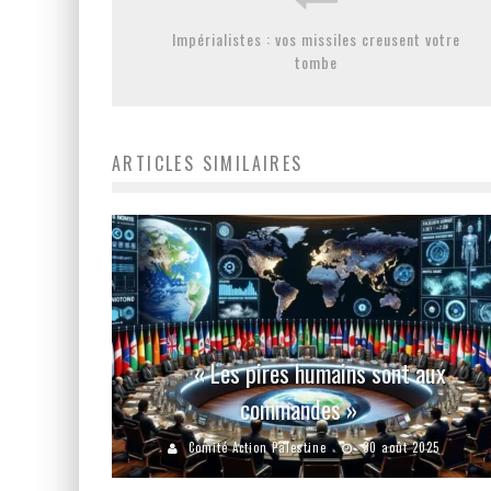
Impérialistes : vos missiles creusent votre
tombe
ARTICLES SIMILAIRES
« Les pires humains sont aux
commandes »
Comité Action Palestine
30 août 2025