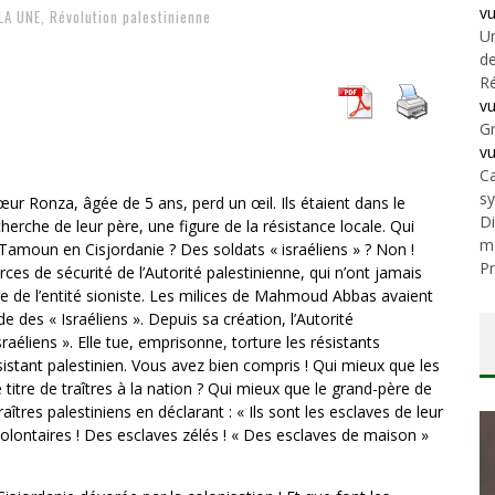
v
LA UNE
,
Révolution palestinienne
Un
de
Ré
v
Gr
v
Ca
s
sœur Ronza, âgée de 5 ans, perd un œil. Ils étaient dans le
Di
herche de leur père, une figure de la résistance locale. Qui
m
 Tamoun en Cisjordanie ? Des soldats « israéliens » ? Non !
Pr
ces de sécurité de l’Autorité palestinienne, qui n’ont jamais
pte de l’entité sioniste. Les milices de Mahmoud Abbas avaient
e des « Israéliens ». Depuis sa création, l’Autorité
sraéliens ». Elle tue, emprisonne, torture les résistants
ésistant palestinien. Vous avez bien compris ! Qui mieux que les
e titre de traîtres à la nation ? Qui mieux que le grand-père de
îtres palestiniens en déclarant : « Ils sont les esclaves de leur
 volontaires ! Des esclaves zélés ! « Des esclaves de maison »