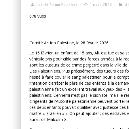
Comité Action Palestine
1 mars 2026
A 
678 vues
Comité Action Palestine, le 28 février 2026
Le 15 février, un enfant de 15 ans, Ali, est tué et sa 
véhicule pris pour cible par des forces armées à la rec
sont les auteurs de ce crime perpétré dans la ville de
Des Palestiniens. Plus précisément, des tueurs des for
hésité à faire couler le sang palestinien pour le com
l’intention d’arrêter le père de ces enfants à la demand
palestinienne fait un excellent travail aux yeux des « I
palestiniens. L’ennemi n’est pas le sioniste, mais le r
dirigeants de l’Autorité palestinienne peuvent porter l
ces deux enfants pouvait qualifier avec justesse ces tra
maître « israélien » ». On peut ajouter : des esclaves
aurait dit Malcolm X.