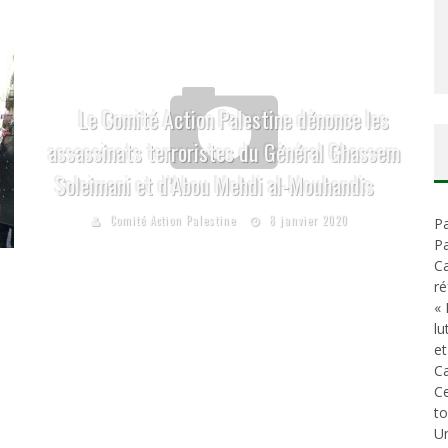
Le Comité Action Palestine dénonce les
assassinats terroristes du Général Ghassem
Soleimani et d’Abou Mehdi al-Mouhandis
Comité Action Palestine
8 janvier 2020
Pa
Pa
Ca
ré
« 
lu
et
Ca
C
t
Un