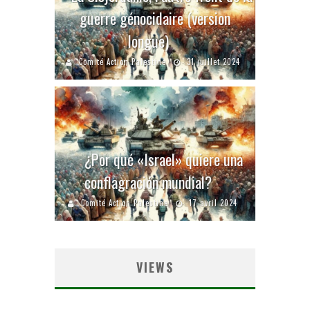
guerre génocidaire (version
longue)
Comité Action Palestine
31 juillet 2024
¿Por qué «Israel» quiere una
conflagración mundial?
Comité Action Palestine
17 avril 2024
VIEWS