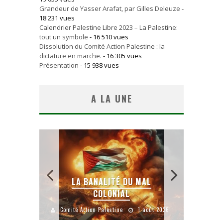
Grandeur de Yasser Arafat, par Gilles Deleuze
-
18 231 vues
Calendrier Palestine Libre 2023 – La Palestine:
tout un symbole
- 16 510 vues
Dissolution du Comité Action Palestine : la
dictature en marche.
- 16 305 vues
Présentation
- 15 938 vues
A LA UNE
 MAL
YANKEES, GO HOME !
C
1 août 2026
Comité Action Palestine
26 juillet 2026
Comit