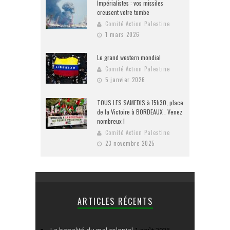
Impérialistes : vos missiles
creusent votre tombe
Comité Action Palestine
1 mars 2026
Le grand western mondial
Comité Action Palestine
5 janvier 2026
TOUS LES SAMEDIS à 15h30, place
de la Victoire à BORDEAUX . Venez
nombreux !
Comité Action Palestine
23 novembre 2025
ARTICLES RÉCENTS
La banalité du mal colonial
1 août 2026