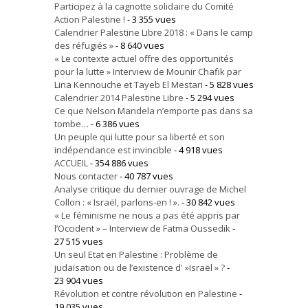
Participez à la cagnotte solidaire du Comité
Action Palestine !
- 3 355 vues
Calendrier Palestine Libre 2018 : « Dans le camp
des réfugiés »
- 8 640 vues
« Le contexte actuel offre des opportunités
pour la lutte » Interview de Mounir Chafik par
Lina Kennouche et Tayeb El Mestari
- 5 828 vues
Calendrier 2014 Palestine Libre
- 5 294 vues
Ce que Nelson Mandela n’emporte pas dans sa
tombe…
- 6 386 vues
Un peuple qui lutte pour sa liberté et son
indépendance est invincible
- 4 918 vues
ACCUEIL
- 354 886 vues
Nous contacter
- 40 787 vues
Analyse critique du dernier ouvrage de Michel
Collon : « Israël, parlons-en ! ».
- 30 842 vues
« Le féminisme ne nous a pas été appris par
l’Occident » – Interview de Fatma Oussedik
-
27 515 vues
Un seul Etat en Palestine : Problème de
judaïsation ou de l’existence d' »Israël » ?
-
23 904 vues
Révolution et contre révolution en Palestine
-
19 035 vues