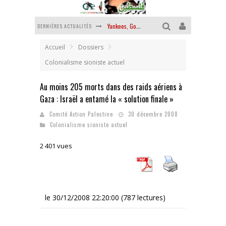
Yankees, Go home !
DERNIÈRES ACTUALITÉS
Chantage terroriste
Accueil
Dossiers
La révolution ou rien
Colonialisme sioniste actuel
Des accords de paix sans le peuple et contre le peuple
Au moins 205 morts dans des raids aériens à
La guerre sioniste, la guerre démographique
Gaza : Israël a entamé la « solution finale »
La banalité du mal colonial
Comité Action Palestine
30 décembre 2008
Colonialisme sioniste actuel
2 401 vues
le 30/12/2008 22:20:00 (787 lectures)