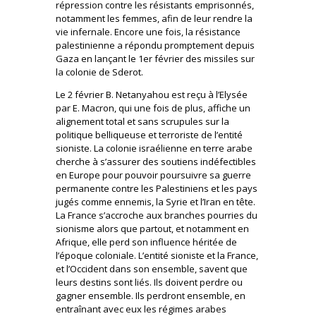
répression contre les résistants emprisonnés,
notamment les femmes, afin de leur rendre la
vie infernale. Encore une fois, la résistance
palestinienne a répondu promptement depuis
Gaza en lançant le 1er février des missiles sur
la colonie de Sderot.
Le 2 février B. Netanyahou est reçu à l’Elysée
par E. Macron, qui une fois de plus, affiche un
alignement total et sans scrupules sur la
politique belliqueuse et terroriste de l’entité
sioniste. La colonie israélienne en terre arabe
cherche à s’assurer des soutiens indéfectibles
en Europe pour pouvoir poursuivre sa guerre
permanente contre les Palestiniens et les pays
jugés comme ennemis, la Syrie et l’Iran en tête.
La France s’accroche aux branches pourries du
sionisme alors que partout, et notamment en
Afrique, elle perd son influence héritée de
l’époque coloniale. L’entité sioniste et la France,
et l’Occident dans son ensemble, savent que
leurs destins sont liés. Ils doivent perdre ou
gagner ensemble. Ils perdront ensemble, en
entraînant avec eux les régimes arabes