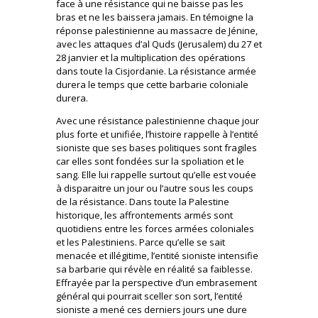
face à une résistance qui ne baisse pas les
bras et ne les baissera jamais. En témoigne la
réponse palestinienne au massacre de Jénine,
avec les attaques d’al Quds (Jerusalem) du 27 et
28 janvier et la multiplication des opérations
dans toute la Cisjordanie. La résistance armée
durera le temps que cette barbarie coloniale
durera.
Avec une résistance palestinienne chaque jour
plus forte et unifiée, l’histoire rappelle à l’entité
sioniste que ses bases politiques sont fragiles
car elles sont fondées sur la spoliation et le
sang. Elle lui rappelle surtout qu’elle est vouée
à disparaitre un jour ou l’autre sous les coups
de la résistance. Dans toute la Palestine
historique, les affrontements armés sont
quotidiens entre les forces armées coloniales
et les Palestiniens. Parce qu’elle se sait
menacée et illégitime, l’entité sioniste intensifie
sa barbarie qui révèle en réalité sa faiblesse.
Effrayée par la perspective d’un embrasement
général qui pourrait sceller son sort, l’entité
sioniste a mené ces derniers jours une dure