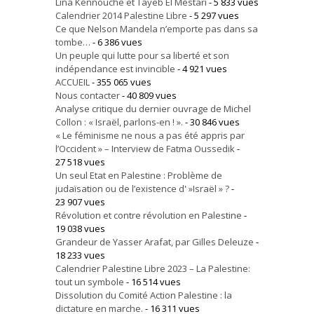
Lina Kennouche et Tayeb El Mestari
- 5 833 vues
Calendrier 2014 Palestine Libre
- 5 297 vues
Ce que Nelson Mandela n’emporte pas dans sa
tombe…
- 6 386 vues
Un peuple qui lutte pour sa liberté et son
indépendance est invincible
- 4 921 vues
ACCUEIL
- 355 065 vues
Nous contacter
- 40 809 vues
Analyse critique du dernier ouvrage de Michel
Collon : « Israël, parlons-en ! ».
- 30 846 vues
« Le féminisme ne nous a pas été appris par
l’Occident » – Interview de Fatma Oussedik
-
27 518 vues
Un seul Etat en Palestine : Problème de
judaïsation ou de l’existence d' »Israël » ?
-
23 907 vues
Révolution et contre révolution en Palestine
-
19 038 vues
Grandeur de Yasser Arafat, par Gilles Deleuze
-
18 233 vues
Calendrier Palestine Libre 2023 – La Palestine:
tout un symbole
- 16 514 vues
Dissolution du Comité Action Palestine : la
dictature en marche.
- 16 311 vues