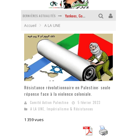
DERNIÈRES ACTUALITÉS
Yankees, Go home !
Accueil
A LA UNE
Chantage terroriste
La révolution ou rien
Des accords de paix sans le peuple et contre le peuple
La guerre sioniste, la guerre démographique
La banalité du mal colonial
Résistance révolutionnaire en Palestine: seule
réponse face à la violence coloniale.
Comité Action Palestine
5 février 2023
A LA UNE
,
Impérialisme & Résistances
1 359 vues