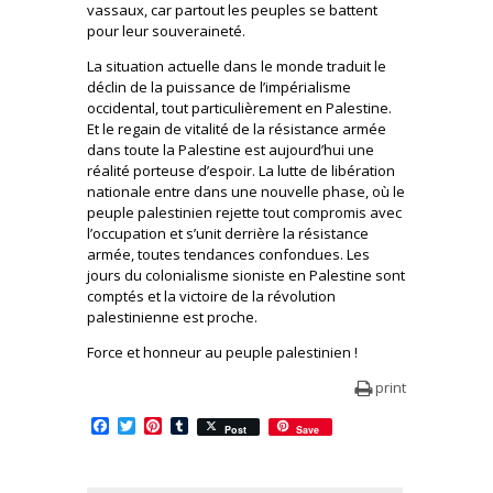
vassaux, car partout les peuples se battent
pour leur souveraineté.
La situation actuelle dans le monde traduit le
déclin de la puissance de l’impérialisme
occidental, tout particulièrement en Palestine.
Et le regain de vitalité de la résistance armée
dans toute la Palestine est aujourd’hui une
réalité porteuse d’espoir. La lutte de libération
nationale entre dans une nouvelle phase, où le
peuple palestinien rejette tout compromis avec
l’occupation et s’unit derrière la résistance
armée, toutes tendances confondues. Les
jours du colonialisme sioniste en Palestine sont
comptés et la victoire de la révolution
palestinienne est proche.
Force et honneur au peuple palestinien !
print
Facebook
Twitter
Pinterest
Tumblr
Post
Save