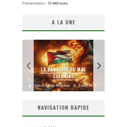
Présentation
- 15 944 vues
A LA UNE
 SANS
E LE
LA BANALITÉ DU MAL
COLONIAL
Y
uillet 2026
Comité Action Palestine
1 août 2026
Comité A
NAVIGATION RAPIDE