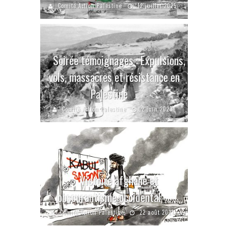
Comité Action Palestine
12 juillet 2025
Soirée témoignages : Expulsions,
vols, massacres et résistance en
Palestine
Comité Action Palestine
2 juin 2023
Victoire afghane et
obscurantisme occidental
Comité Action Palestine
22 août 2021