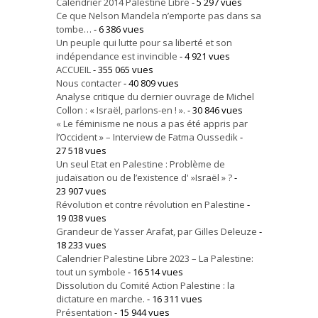
Calendrier 2014 Palestine Libre
- 5 297 vues
Ce que Nelson Mandela n’emporte pas dans sa
tombe…
- 6 386 vues
Un peuple qui lutte pour sa liberté et son
indépendance est invincible
- 4 921 vues
ACCUEIL
- 355 065 vues
Nous contacter
- 40 809 vues
Analyse critique du dernier ouvrage de Michel
Collon : « Israël, parlons-en ! ».
- 30 846 vues
« Le féminisme ne nous a pas été appris par
l’Occident » – Interview de Fatma Oussedik
-
27 518 vues
Un seul Etat en Palestine : Problème de
judaïsation ou de l’existence d' »Israël » ?
-
23 907 vues
Révolution et contre révolution en Palestine
-
19 038 vues
Grandeur de Yasser Arafat, par Gilles Deleuze
-
18 233 vues
Calendrier Palestine Libre 2023 – La Palestine:
tout un symbole
- 16 514 vues
Dissolution du Comité Action Palestine : la
dictature en marche.
- 16 311 vues
Présentation
- 15 944 vues