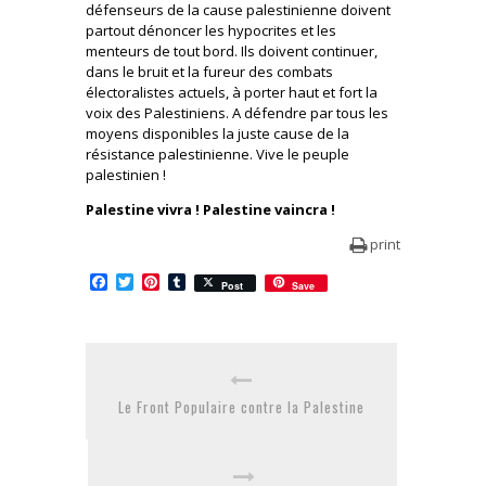
défenseurs de la cause palestinienne doivent
partout dénoncer les hypocrites et les
menteurs de tout bord. Ils doivent continuer,
dans le bruit et la fureur des combats
électoralistes actuels, à porter haut et fort la
voix des Palestiniens. A défendre par tous les
moyens disponibles la juste cause de la
résistance palestinienne. Vive le peuple
palestinien !
Palestine vivra ! Palestine vaincra !
print
Facebook
Twitter
Pinterest
Tumblr
Post
Save
Le Front Populaire contre la Palestine