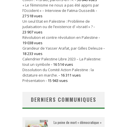
« Le féminisme ne nous a pas été appris par
l’Occident » – Interview de Fatma Oussedik
-
27 518 vues
Un seul Etat en Palestine : Problème de
judaïsation ou de l’existence d' »Israël » ?
-
23 907 vues
Révolution et contre révolution en Palestine
-
19 038 vues
Grandeur de Yasser Arafat, par Gilles Deleuze
-
18 233 vues
Calendrier Palestine Libre 2023 – La Palestine:
tout un symbole
- 16 514 vues
Dissolution du Comité Action Palestine : la
dictature en marche.
- 16 311 vues
Présentation
- 15 943 vues
DERNIERS COMMUNIQUES
La peine de mort « démocratique »