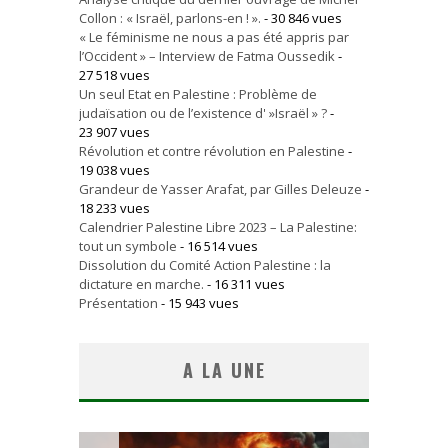
Collon : « Israël, parlons-en ! ».
- 30 846 vues
« Le féminisme ne nous a pas été appris par
l’Occident » – Interview de Fatma Oussedik
-
27 518 vues
Un seul Etat en Palestine : Problème de
judaïsation ou de l’existence d' »Israël » ?
-
23 907 vues
Révolution et contre révolution en Palestine
-
19 038 vues
Grandeur de Yasser Arafat, par Gilles Deleuze
-
18 233 vues
Calendrier Palestine Libre 2023 – La Palestine:
tout un symbole
- 16 514 vues
Dissolution du Comité Action Palestine : la
dictature en marche.
- 16 311 vues
Présentation
- 15 943 vues
A LA UNE