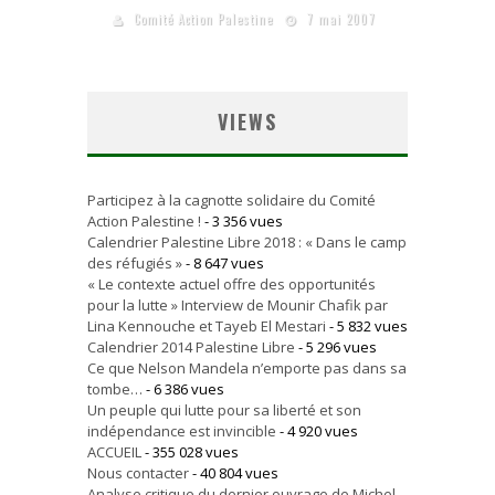
Comité Action Palestine
7 mai 2007
VIEWS
Participez à la cagnotte solidaire du Comité
Action Palestine !
- 3 356 vues
Calendrier Palestine Libre 2018 : « Dans le camp
des réfugiés »
- 8 647 vues
« Le contexte actuel offre des opportunités
pour la lutte » Interview de Mounir Chafik par
Lina Kennouche et Tayeb El Mestari
- 5 832 vues
Calendrier 2014 Palestine Libre
- 5 296 vues
Ce que Nelson Mandela n’emporte pas dans sa
tombe…
- 6 386 vues
Un peuple qui lutte pour sa liberté et son
indépendance est invincible
- 4 920 vues
ACCUEIL
- 355 028 vues
Nous contacter
- 40 804 vues
Analyse critique du dernier ouvrage de Michel