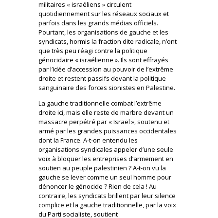
militaires « israéliens » circulent
quotidiennement sur les réseaux sociaux et
parfois dans les grands médias officiels.
Pourtant, les organisations de gauche et les
syndicats, hormis la fraction dite radicale, n’ont
que très peu réagi contre la politique
génocidaire « israélienne ». Ils sont effrayés
par l’idée d’accession au pouvoir de l’extrême
droite et restent passifs devant la politique
sanguinaire des forces sionistes en Palestine.
La gauche traditionnelle combat l’extrême
droite ici, mais elle reste de marbre devant un
massacre perpétré par « Israël », soutenu et
armé par les grandes puissances occidentales
dont la France. A-t-on entendu les
organisations syndicales appeler d’une seule
voix à bloquer les entreprises d’armement en
soutien au peuple palestinien ? A-t-on vu la
gauche se lever comme un seul homme pour
dénoncer le génocide ? Rien de cela ! Au
contraire, les syndicats brillent par leur silence
complice et la gauche traditionnelle, par la voix
du Parti socialiste, soutient