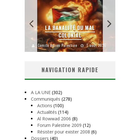
LA BANALITÉ DU MAL
COLONIAL
YANKEES,
Comité Action Palestine
1 août 2026
Comité Action Palest
NAVIGATION RAPIDE
A LA UNE
(302)
Communiqués
(278)
Actions
(100)
Actualités
(114)
Al Rowwad 2006
(8)
Forum Palestine 2009
(12)
Résister pour exister 2008
(6)
Dossiers
(40)