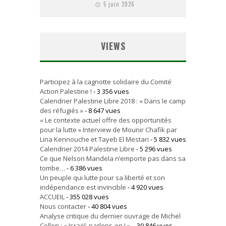
5 juin 2026
VIEWS
Participez à la cagnotte solidaire du Comité
Action Palestine !
- 3 356 vues
Calendrier Palestine Libre 2018 : « Dans le camp
des réfugiés »
- 8 647 vues
« Le contexte actuel offre des opportunités
pour la lutte » Interview de Mounir Chafik par
Lina Kennouche et Tayeb El Mestari
- 5 832 vues
Calendrier 2014 Palestine Libre
- 5 296 vues
Ce que Nelson Mandela n’emporte pas dans sa
tombe…
- 6 386 vues
Un peuple qui lutte pour sa liberté et son
indépendance est invincible
- 4 920 vues
ACCUEIL
- 355 028 vues
Nous contacter
- 40 804 vues
Analyse critique du dernier ouvrage de Michel
Collon : « Israël, parlons-en ! ».
- 30 846 vues