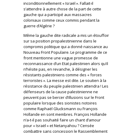
inconditionnellement « Israël ». Fallait-il
s’attendre à autre chose de la part de cette
gauche qui a participé aux massacres
coloniaux comme ceux commis pendant la
guerre d’Algérie ?
Même la gauche dite radicale a mis un étouffoir
sur sa position propalestinienne dans le
compromis politique qui a donné naissance au
Nouveau Front Populaire. Le programme de ce
front mentionne une vague promesse de
reconnaissance d’un Etat palestinien alors qu’il
n’hésite pas, en revanche, à désigner les
résistants palestiniens comme des « forces
terroristes ». La messe est dite. Le soutien à la
résistance du peuple palestinien attendra ! Les
défenseurs de la cause palestinienne ne
peuvent pas se bercer d’illusions sur le Front
populaire lorsque des sionistes notoires
comme Raphaël Glucksmann ou François
Hollande en sont membres. François Hollande
n’a-t-il pas souhaité faire un chant d’amour
pour « Israël » et Netanyahou ? Censée
combattre sans concession le Rassemblement