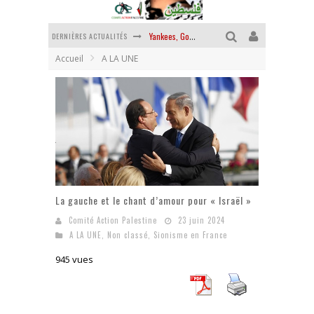
Yankees, Go home !
DERNIÈRES ACTUALITÉS
Accueil
A LA UNE
Chantage terroriste
La révolution ou rien
Des accords de paix sans le peuple et contre le peuple
La guerre sioniste, la guerre démographique
La banalité du mal colonial
La gauche et le chant d’amour pour « Israël »
Comité Action Palestine
23 juin 2024
A LA UNE
,
Non classé
,
Sionisme en France
945 vues