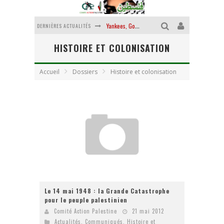
Yankees, Go home !
DERNIÈRES ACTUALITÉS
Chantage terroriste
HISTOIRE ET COLONISATION
La révolution ou rien
Accueil
Dossiers
Histoire et colonisation
Des accords de paix sans le peuple et contre le peuple
La guerre sioniste, la guerre démographique
La banalité du mal colonial
Le 14 mai 1948 : la Grande Catastrophe
pour le peuple palestinien
Comité Action Palestine
21 mai 2012
Actualités
,
Communiqués
,
Histoire et