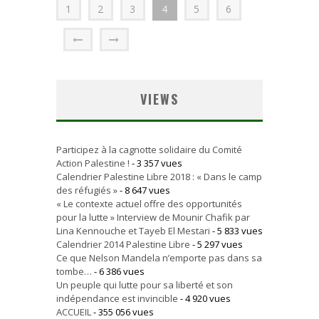
1
2
3
4
5
6
VIEWS
Participez à la cagnotte solidaire du Comité
Action Palestine !
- 3 357 vues
Calendrier Palestine Libre 2018 : « Dans le camp
des réfugiés »
- 8 647 vues
« Le contexte actuel offre des opportunités
pour la lutte » Interview de Mounir Chafik par
Lina Kennouche et Tayeb El Mestari
- 5 833 vues
Calendrier 2014 Palestine Libre
- 5 297 vues
Ce que Nelson Mandela n’emporte pas dans sa
tombe…
- 6 386 vues
Un peuple qui lutte pour sa liberté et son
indépendance est invincible
- 4 920 vues
ACCUEIL
- 355 056 vues