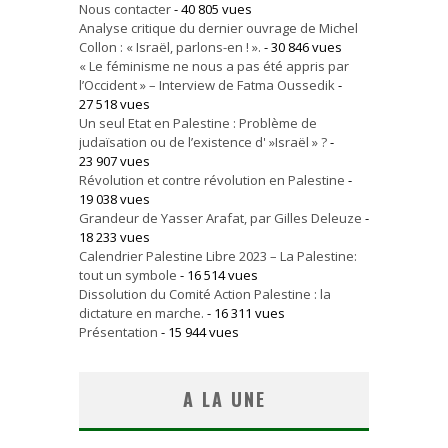
Nous contacter
- 40 805 vues
Analyse critique du dernier ouvrage de Michel
Collon : « Israël, parlons-en ! ».
- 30 846 vues
« Le féminisme ne nous a pas été appris par
l’Occident » – Interview de Fatma Oussedik
-
27 518 vues
Un seul Etat en Palestine : Problème de
judaïsation ou de l’existence d' »Israël » ?
-
23 907 vues
Révolution et contre révolution en Palestine
-
19 038 vues
Grandeur de Yasser Arafat, par Gilles Deleuze
-
18 233 vues
Calendrier Palestine Libre 2023 – La Palestine:
tout un symbole
- 16 514 vues
Dissolution du Comité Action Palestine : la
dictature en marche.
- 16 311 vues
Présentation
- 15 944 vues
A LA UNE