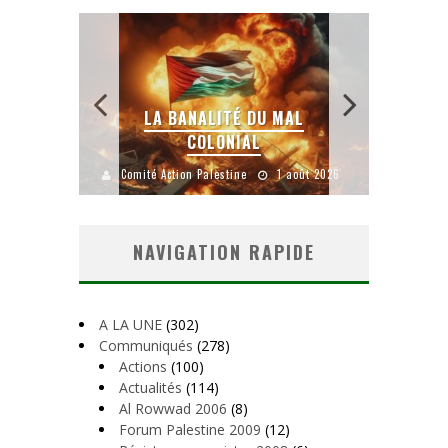
ANS
LE
LA BANALITÉ DU MAL
COLONIAL
YAN
et 2026
Comité Action Palestine
1 août 2026
Comité Actio
NAVIGATION RAPIDE
A LA UNE
(302)
Communiqués
(278)
Actions
(100)
Actualités
(114)
Al Rowwad 2006
(8)
Forum Palestine 2009
(12)