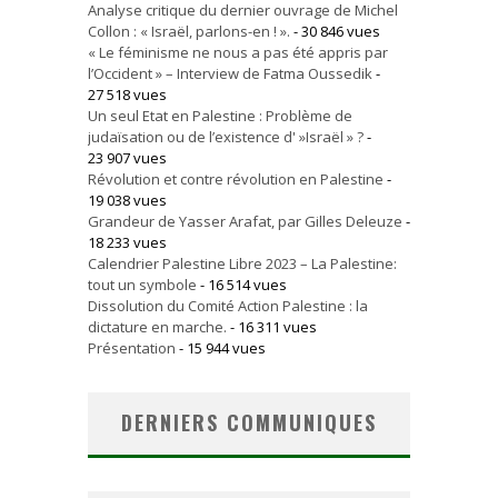
Analyse critique du dernier ouvrage de Michel
Collon : « Israël, parlons-en ! ».
- 30 846 vues
« Le féminisme ne nous a pas été appris par
l’Occident » – Interview de Fatma Oussedik
-
27 518 vues
Un seul Etat en Palestine : Problème de
judaïsation ou de l’existence d' »Israël » ?
-
23 907 vues
Révolution et contre révolution en Palestine
-
19 038 vues
Grandeur de Yasser Arafat, par Gilles Deleuze
-
18 233 vues
Calendrier Palestine Libre 2023 – La Palestine:
tout un symbole
- 16 514 vues
Dissolution du Comité Action Palestine : la
dictature en marche.
- 16 311 vues
Présentation
- 15 944 vues
DERNIERS COMMUNIQUES