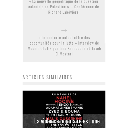
« La nouvelle géopolitique de la question
coloniale en Palestine » – Conférence de
Richard Labévière
« Le contexte actuel offre des
opportunités pour la lutte » Interview de
Mounir Chafik par Lina Kennouche et Tayeb
El Mestari
ARTICLES SIMILAIRES
La violence populaire est une