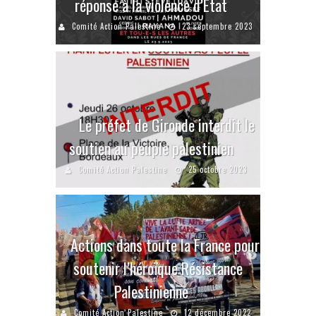
réponse à la violence d’Etat
Comité Action Palestine
23 septembre 2023
Le préfet de Gironde interdit le
soutien au peuple palestinien
Comité Action Palestine
25 octobre 2023
Actions dans toute la France pour
soutenir l’héroïque Résistance
Palestinienne
Comité Action Palestine
12 décembre 2022