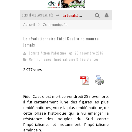
DERNIÈRES ACTUALITÉS
La banalité du mal colonial
Accueil
Communiqués
Yankees, Go home !
Le révolutionnaire Fidel Castro ne mourra
Chantage terroriste
jamais
La révolution ou rien
Comité Action Palestine
29 novembre 2016
Communiqués
,
Impérialisme & Résistances
Des accords de paix sans le peuple et contre le peuple
2 977 vues
La puissance américaine en peau de chagrin
Fidel Castro est mort ce vendredi 25 novembre.
Il fut certainement l’une des figures les plus
emblématiques, voire la plus emblématique, de
cette phase historique qui a vu émerger la
résistance des peuples du Sud contre
l’impérialisme, et notamment l’impérialisme
américain.