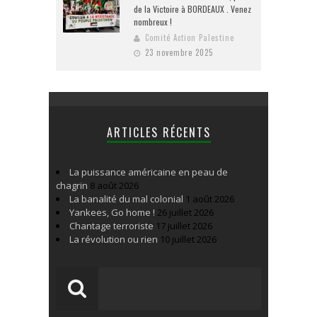
de la Victoire à BORDEAUX . Venez
nombreux !
Comité Action Palestine
23 novembre 2025
ARTICLES RÉCENTS
La puissance américaine en peau de
chagrin
8 août 2026
La banalité du mal colonial
1 août 2026
Yankees, Go home !
26 juillet 2026
Chantage terroriste
17 juillet 2026
La révolution ou rien
10 juillet 2026