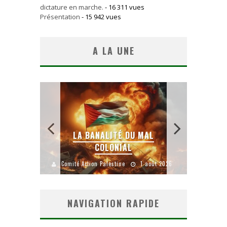
dictature en marche.
- 16 311 vues
Présentation
- 15 942 vues
A LA UNE
 SANS
E LE
LA BANALITÉ DU MAL
COLONIAL
Y
uillet 2026
Comité Action Palestine
1 août 2026
Comité A
NAVIGATION RAPIDE