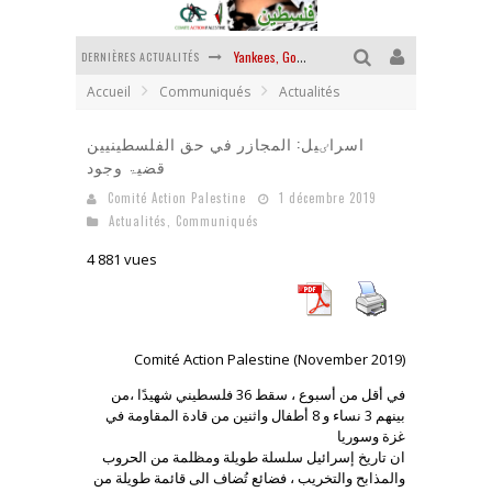
DERNIÈRES ACTUALITÉS
Yankees, Go home !
Accueil
Communiqués
Actualités
Chantage terroriste
اسراٸيل: المجازر في حق الفلسطينيين
La révolution ou rien
قضيۃ وجود
Des accords de paix sans le peuple et contre le peuple
Comité Action Palestine
1 décembre 2019
Actualités
,
Communiqués
La guerre sioniste, la guerre démographique
4 881 vues
La banalité du mal colonial
Comité Action Palestine (November 2019)
في أقل من أسبوع ، سقط 36 فلسطيني شهيدًا ،من
بينهم 3 نساء و 8 أطفال واثنين من قادة المقاومة في
غزة وسوريا
ان تاريخ إسرائيل سلسلة طويلة ومظلمة من الحروب
والمذابح والتخريب ، فضائع تُضاف الى قائمة طويلة من