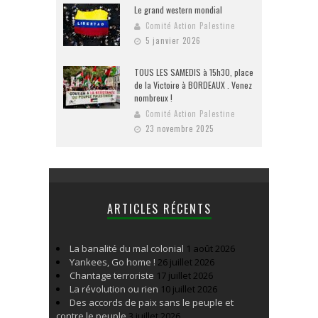
Le grand western mondial
Comité Action Palestine
5 janvier 2026
TOUS LES SAMEDIS à 15h30, place
de la Victoire à BORDEAUX . Venez
nombreux !
Comité Action Palestine
23 novembre 2025
ARTICLES RÉCENTS
La banalité du mal colonial
1 août 2026
Yankees, Go home !
26 juillet 2026
Chantage terroriste
17 juillet 2026
La révolution ou rien
10 juillet 2026
Des accords de paix sans le peuple et
contre le peuple
3 juillet 2026