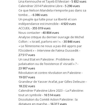
Lina Kennouche et Tayeb El Mestari
- 5 832 vues
Calendrier 2014 Palestine Libre
- 5 296 vues
Ce que Nelson Mandela n’emporte pas dans sa
tombe…
- 6 386 vues
Un peuple qui lutte pour sa liberté et son
indépendance est invincible
- 4 920 vues
ACCUEIL
- 355 019 vues
Nous contacter
- 40 804 vues
Analyse critique du dernier ouvrage de Michel
Collon : « Israël, parlons-en ! ».
- 30 846 vues
« Le féminisme ne nous a pas été appris par
l’Occident » – Interview de Fatma Oussedik
-
27 517 vues
Un seul Etat en Palestine : Problème de
judaïsation ou de l’existence d' »Israël » ?
-
23 907 vues
Révolution et contre révolution en Palestine
-
19 037 vues
Grandeur de Yasser Arafat, par Gilles Deleuze
-
18 232 vues
Calendrier Palestine Libre 2023 – La Palestine:
tout un symbole
- 16 514 vues
Dissolution du Comité Action Palestine : la
dictature en marche.
- 16 311 vues