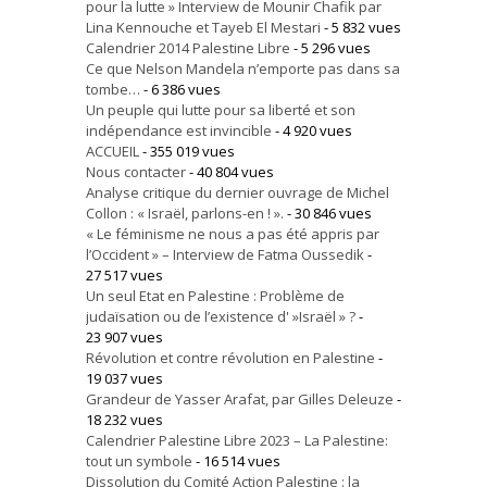
pour la lutte » Interview de Mounir Chafik par
Lina Kennouche et Tayeb El Mestari
- 5 832 vues
Calendrier 2014 Palestine Libre
- 5 296 vues
Ce que Nelson Mandela n’emporte pas dans sa
tombe…
- 6 386 vues
Un peuple qui lutte pour sa liberté et son
indépendance est invincible
- 4 920 vues
ACCUEIL
- 355 019 vues
Nous contacter
- 40 804 vues
Analyse critique du dernier ouvrage de Michel
Collon : « Israël, parlons-en ! ».
- 30 846 vues
« Le féminisme ne nous a pas été appris par
l’Occident » – Interview de Fatma Oussedik
-
27 517 vues
Un seul Etat en Palestine : Problème de
judaïsation ou de l’existence d' »Israël » ?
-
23 907 vues
Révolution et contre révolution en Palestine
-
19 037 vues
Grandeur de Yasser Arafat, par Gilles Deleuze
-
18 232 vues
Calendrier Palestine Libre 2023 – La Palestine:
tout un symbole
- 16 514 vues
Dissolution du Comité Action Palestine : la