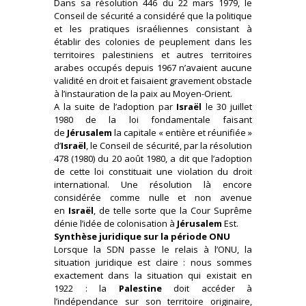
Dans sa résolution 446 du 22 mars 1979, le
Conseil de sécurité a considéré que la politique
et les pratiques israéliennes consistant à
établir des colonies de peuplement dans les
territoires palestiniens et autres territoires
arabes occupés depuis 1967 n’avaient aucune
validité en droit et faisaient gravement obstacle
à l’instauration de la paix au Moyen-Orient.
A la suite de l’adoption par
Israël
le 30 juillet
1980 de la loi fondamentale faisant
de
Jérusalem
la capitale « entière et réunifiée »
d’
Israël
, le Conseil de sécurité, par la résolution
478 (1980) du 20 août 1980, a dit que l’adoption
de cette loi constituait une violation du droit
international. Une résolution là encore
considérée comme nulle et non avenue
en
Israël
, de telle sorte que la Cour Suprême
dénie l’idée de colonisation à
Jérusalem
Est.
Synthèse juridique sur la période ONU
Lorsque la SDN passe le relais à l’ONU, la
situation juridique est claire : nous sommes
exactement dans la situation qui existait en
1922 : la
Palestine
doit accéder à
l’indépendance sur son territoire originaire,