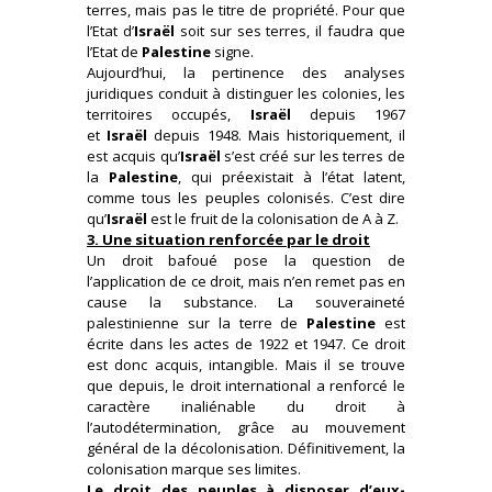
terres, mais pas le titre de propriété. Pour que
l’Etat d’
Israël
soit sur ses terres, il faudra que
l’Etat de
Palestine
signe.
Aujourd’hui, la pertinence des analyses
juridiques conduit à distinguer les colonies, les
territoires occupés,
Israël
depuis 1967
et
Israël
depuis 1948. Mais historiquement, il
est acquis qu’
Israël
s’est créé sur les terres de
la
Palestine
, qui préexistait à l’état latent,
comme tous les peuples colonisés. C’est dire
qu’
Israël
est le fruit de la colonisation de A à Z.
3. Une situation renforcée par le droit
Un droit bafoué pose la question de
l’application de ce droit, mais n’en remet pas en
cause la substance. La souveraineté
palestinienne sur la terre de
Palestine
est
écrite dans les actes de 1922 et 1947. Ce droit
est donc acquis, intangible. Mais il se trouve
que depuis, le droit international a renforcé le
caractère inaliénable du droit à
l’autodétermination, grâce au mouvement
général de la décolonisation. Définitivement, la
colonisation marque ses limites.
Le droit des peuples à disposer d’eux-