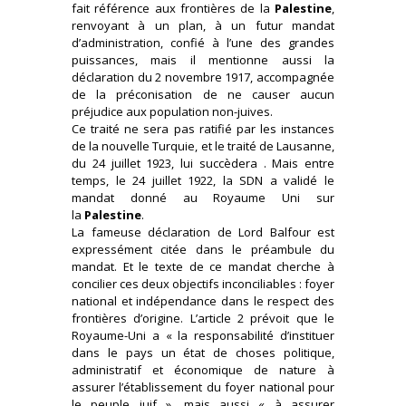
fait référence aux frontières de la
Palestine
,
renvoyant à un plan, à un futur mandat
d’administration, confié à l’une des grandes
puissances, mais il mentionne aussi la
déclaration du 2 novembre 1917, accompagnée
de la préconisation de ne causer aucun
préjudice aux population non-juives.
Ce traité ne sera pas ratifié par les instances
de la nouvelle Turquie, et le traité de Lausanne,
du 24 juillet 1923, lui succèdera . Mais entre
temps, le 24 juillet 1922, la SDN a validé le
mandat donné au Royaume Uni sur
la
Palestine
.
La fameuse déclaration de Lord Balfour est
expressément citée dans le préambule du
mandat. Et le texte de ce mandat cherche à
concilier ces deux objectifs inconciliables : foyer
national et indépendance dans le respect des
frontières d’origine. L’article 2 prévoit que le
Royaume-Uni a « la responsabilité d’instituer
dans le pays un état de choses politique,
administratif et économique de nature à
assurer l’établissement du foyer national pour
le peuple juif », mais aussi « à assurer