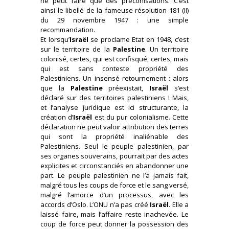
ne peut faire que des préconisations. C’est
ainsi le libellé de la fameuse résolution 181 (II)
du 29 novembre 1947 : une simple
recommandation.
Et lorsqu’
Israël
se proclame Etat en 1948, c’est
sur le territoire de la
Palestine
. Un territoire
colonisé, certes, qui est confisqué, certes, mais
qui est sans conteste propriété des
Palestiniens. Un insensé retournement : alors
que la
Palestine
préexistait,
Israël
s’est
déclaré sur des territoires palestiniens ! Mais,
et l’analyse juridique est ici structurante, la
création d’
Israël
est du pur colonialisme. Cette
déclaration ne peut valoir attribution des terres
qui sont la propriété inaliénable des
Palestiniens. Seul le peuple palestinien, par
ses organes souverains, pourrait par des actes
explicites et circonstanciés en abandonner une
part. Le peuple palestinien ne l’a jamais fait,
malgré tous les coups de force et le sang versé,
malgré l’amorce d’un processus, avec les
accords d’Oslo. L’ONU n’a pas créé
Israël
. Elle a
laissé faire, mais l’affaire reste inachevée. Le
coup de force peut donner la possession des