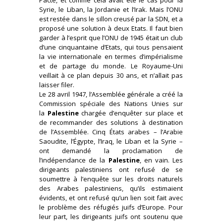
Pacte, et comme cela avait été le cas pour la
Syrie, le Liban, la Jordanie et l’Irak. Mais l’ONU
est restée dans le sillon creusé par la SDN, et a
proposé une solution à deux Etats. Il faut bien
garder à l’esprit que l’ONU de 1945 était un club
d’une cinquantaine d’Etats, qui tous pensaient
la vie internationale en termes d’impérialisme
et de partage du monde. Le Royaume-Uni
veillait à ce plan depuis 30 ans, et n’allait pas
laisser filer.
Le 28 avril 1947, l’Assemblée générale a créé la
Commission spéciale des Nations Unies sur
la
Palestine
chargée d’enquêter sur place et
de recommander des solutions à destination
de l’Assemblée. Cinq États arabes – l’Arabie
Saoudite, l’Égypte, l’Iraq, le Liban et la Syrie –
ont demandé la proclamation de
l’indépendance de la
Palestine
, en vain. Les
dirigeants palestiniens ont refusé de se
soumettre à l’enquête sur les droits naturels
des Arabes palestiniens, qu’ils estimaient
évidents, et ont refusé qu’un lien soit fait avec
le problème des réfugiés juifs d’Europe. Pour
leur part, les dirigeants juifs ont soutenu que