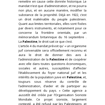
remettre en cause cette donnée historique. Le
mandat n’est que d’administration, et ne pourra
non plus, et en aucune manière, modifier la
substance de la propriété. Déjà en 1922, c’est
un droit inaliénable du peuple palestinien.
Quant aux limites territoriales, elles sont fixées
par divers instruments, et notamment pour ce
concerne la frontière orientale, par un
mémorandum britannique du 16 septembre .
La
Palestine
, le droit sait ce que c’est.
L’article 4 du mandat prévoit qu’ « un organisme
juif convenable sera officiellement reconnu et
aura le droit de donner des avis à
l’administration de la
Palestine
et de coopérer
avec elle dans toutes questions économiques,
sociales et autres, susceptibles d’affecter
l’établissement du foyer national juif et les
intérêts de la population juive en
Palestine
, et,
toujours sous réserve du contrôle de
l’administration, d’aider et de participer au
développement du pays. » Cette agence a
aussitôt été créée par l’Organisation Sioniste
Mondiale. Ce projet sioniste, largement
contesté, a été refusé par les Palestiniens, et