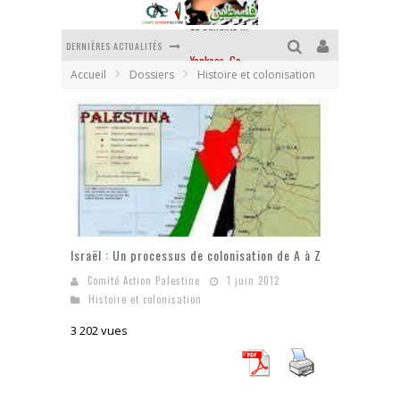
DERNIÈRES ACTUALITÉS
Yankees, Go home !
Accueil
Dossiers
Histoire et colonisation
Chantage terroriste
La révolution ou rien
Des accords de paix sans le peuple et contre le peuple
La puissance américaine en peau de chagrin
La banalité du mal colonial
Israël : Un processus de colonisation de A à Z
Comité Action Palestine
1 juin 2012
Histoire et colonisation
3 202 vues