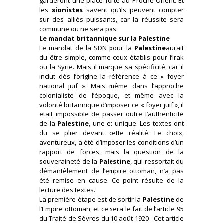
garderont une place forte au Proche-Orient. Et
les
sionistes
savent qu’ils peuvent compter
sur des alliés puissants, car la réussite sera
commune ou ne sera pas.
Le mandat britannique sur la Palestine
Le mandat de la SDN pour la
Palestine
aurait
du être simple, comme ceux établis pour l’Irak
ou la Syrie. Mais il marque sa spécificité, car il
inclut dès l’origine la référence à ce « foyer
national juif ». Mais même dans l’approche
colonialiste de l’époque, et même avec la
volonté britannique d’imposer ce « foyer juif », il
était impossible de passer outre l’authenticité
de la
Palestine
, une et unique. Les textes ont
du se plier devant cette réalité. Le choix,
aventureux, a été d’imposer les conditions d’un
rapport de forces, mais la question de la
souveraineté de la
Palestine
, qui ressortait du
démantèlement de l’empire ottoman, n’a pas
été remise en cause. Ce point résulte de la
lecture des textes.
La première étape est de sortir la
Palestine
de
l’Empire ottoman, et ce sera le fait de l’article 95
du Traité de Sèvres du 10 août 1920 . Cet article