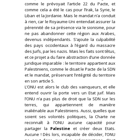
comme le prévoyait l’article 22 du Pacte, et
comme cela a été le cas pour l’Irak, la Syrie, le
Liban et la Jordanie. Mais le mandat n’a conduit
à rien, car le Royaume-Uni entendait assurer la
pérennité de sa présence via le sionisme, pour
ne pas abandonner cette région aux Arabes,
devenus indépendants. S’ajoute la culpabilité
des pays occidentaux à l’égard du massacre
des Juifs, par les nazis. Mais les faits sont têtus,
et ce projet a du faire abstraction d’une donnée
juridique imparable : le territoire appartient aux
Palestiniens, comme le disait le Pacte de la SDN
et le mandat, préservant l’intégrité du territoire
en son article 5.
L’ONU est alors le club des vainqueurs, et elle
entend ouvrir la porte vers un Etat juif. Mais
l’ONU n’a pas plus de droit que la SDN sur les
terres, qui appartiennent de manière
inaliénable aux Palestiniens. Aussi, quelles que
soient ses volontés politiques, la Charte ne
reconnaît à l’ONU aucune capacité pour
partager la
Palestine
et créer deux Etats.
Aucune ! Dès lors, incapable de décider, l’ONU