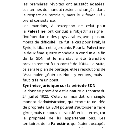
les premières révoltes ont aussitôt éclatées.
Les termes du mandat restent inchangés, dans
le respect de l’article 5, mais le « foyer juif »
prend consistance.
Les mandats, à l’exception de celui pour
la
Palestine
, ont conduit à l’objectif assigné :
l’indépendance des pays arabes, avec plus ou
moins de difficulté : ce fut le cas pour l’Irak, la
Syrie, le Liban et la Jordanie. Pour la
Palestine
,
la deuxième guerre mondiale a conduit à la fin
de la SDN, et le mandat a été transféré
provisoirement à un comité de l’ONU. La suite,
ce sera le plan de partage, et les résolutions de
l’Assemblée générale. Nous y venons, mais il
faut ici faire un point.
Synthèse juridique sur la période SDN
La donnée première est la nature du contrat du
24 juillet 1922. C’était un mandat, un simple
mandat d’administration, qui écarte toute idée
de propriété. La SDN pouvait s’autoriser à faire
gérer, mais ne pouvait transférer les terres, car
la propriété ne lui appartenait pas. Les
territoires de la
Palestine
, qui étaient occupés