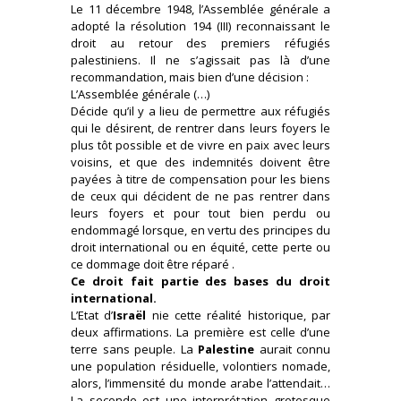
Le 11 décembre 1948, l’Assemblée générale a
adopté la résolution 194 (III) reconnaissant le
droit au retour des premiers réfugiés
palestiniens. Il ne s’agissait pas là d’une
recommandation, mais bien d’une décision :
L’Assemblée générale (…)
Décide qu’il y a lieu de permettre aux réfugiés
qui le désirent, de rentrer dans leurs foyers le
plus tôt possible et de vivre en paix avec leurs
voisins, et que des indemnités doivent être
payées à titre de compensation pour les biens
de ceux qui décident de ne pas rentrer dans
leurs foyers et pour tout bien perdu ou
endommagé lorsque, en vertu des principes du
droit international ou en équité, cette perte ou
ce dommage doit être réparé .
Ce droit fait partie des bases du droit
international.
L’Etat d’
Israël
nie cette réalité historique, par
deux affirmations. La première est celle d’une
terre sans peuple. La
Palestine
aurait connu
une population résiduelle, volontiers nomade,
alors, l’immensité du monde arabe l’attendait…
La seconde est une interprétation grotesque