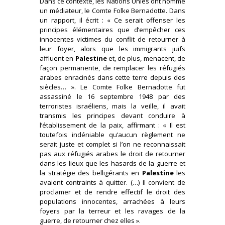
Dans ce contexte, les Nations Unies ont nommé
un médiateur, le Comte Folke Bernadotte. Dans
un rapport, il écrit : « Ce serait offenser les
principes élémentaires que d’empêcher ces
innocentes victimes du conflit de retourner à
leur foyer, alors que les immigrants juifs
affluent en
Palestine
et, de plus, menacent, de
façon permanente, de remplacer les réfugiés
arabes enracinés dans cette terre depuis des
siècles… ». Le Comte Folke Bernadotte fut
assassiné le 16 septembre 1948 par des
terroristes israéliens, mais la veille, il avait
transmis les principes devant conduire à
l’établissement de la paix, affirmant : « Il est
toutefois indéniable qu’aucun règlement ne
serait juste et complet si l’on ne reconnaissait
pas aux réfugiés arabes le droit de retourner
dans les lieux que les hasards de la guerre et
la stratégie des belligérants en
Palestine
les
avaient contraints à quitter. (…) Il convient de
proclamer et de rendre effectif le droit des
populations innocentes, arrachées à leurs
foyers par la terreur et les ravages de la
guerre, de retourner chez elles ».