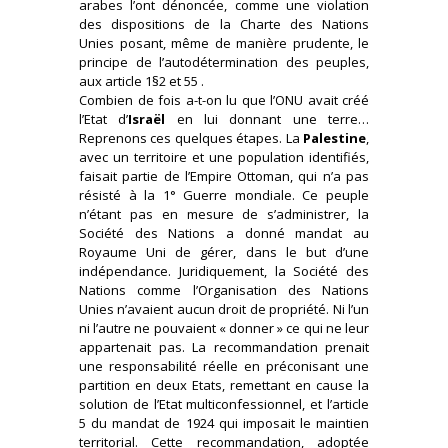
arabes l’ont dénoncée, comme une violation
des dispositions de la Charte des Nations
Unies posant, même de manière prudente, le
principe de l’autodétermination des peuples,
aux article 1§2 et 55 .
Combien de fois a-t-on lu que l’ONU avait créé
l’Etat d’
Israël
en lui donnant une terre…
Reprenons ces quelques étapes. La
Palestine
,
avec un territoire et une population identifiés,
faisait partie de l’Empire Ottoman, qui n’a pas
résisté à la 1° Guerre mondiale. Ce peuple
n’étant pas en mesure de s’administrer, la
Société des Nations a donné mandat au
Royaume Uni de gérer, dans le but d’une
indépendance. Juridiquement, la Société des
Nations comme l’Organisation des Nations
Unies n’avaient aucun droit de propriété. Ni l’un
ni l’autre ne pouvaient « donner » ce qui ne leur
appartenait pas. La recommandation prenait
une responsabilité réelle en préconisant une
partition en deux Etats, remettant en cause la
solution de l’Etat multiconfessionnel, et l’article
5 du mandat de 1924 qui imposait le maintien
territorial. Cette recommandation, adoptée