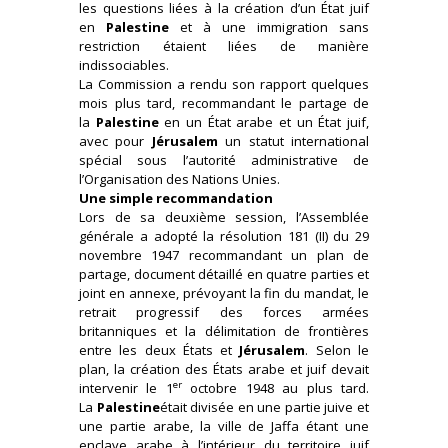
les questions liées à la création d’un État juif
en
Palestine
et à une immigration sans
restriction étaient liées de manière
indissociables.
La Commission a rendu son rapport quelques
mois plus tard, recommandant le partage de
la
Palestine
en un État arabe et un État juif,
avec pour
Jérusalem
un statut international
spécial sous l’autorité administrative de
l’Organisation des Nations Unies.
Une simple recommandation
Lors de sa deuxième session, l’Assemblée
générale a adopté la résolution 181 (II) du 29
novembre 1947 recommandant un plan de
partage, document détaillé en quatre parties et
joint en annexe, prévoyant la fin du mandat, le
retrait progressif des forces armées
britanniques et la délimitation de frontières
entre les deux États et
Jérusalem
. Selon le
plan, la création des États arabe et juif devait
er
intervenir le 1
octobre 1948 au plus tard.
La
Palestine
était divisée en une partie juive et
une partie arabe, la ville de Jaffa étant une
enclave arabe à l’intérieur du territoire juif