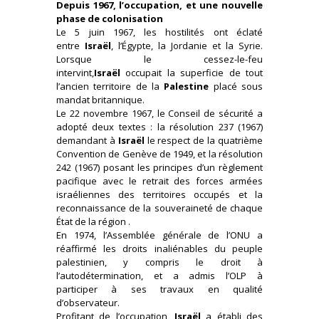
Depuis 1967, l’occupation, et une nouvelle
phase de colonisation
Le 5 juin 1967, les hostilités ont éclaté
entre
Israël
, l’Égypte, la Jordanie et la Syrie.
Lorsque le cessez-le-feu
intervint,
Israël
occupait la superficie de tout
l’ancien territoire de la
Palestine
placé sous
mandat britannique.
Le 22 novembre 1967, le Conseil de sécurité a
adopté deux textes : la résolution 237 (1967)
demandant à
Israël
le respect de la quatrième
Convention de Genève de 1949, et la résolution
242 (1967) posant les principes d’un règlement
pacifique avec le retrait des forces armées
israéliennes des territoires occupés et la
reconnaissance de la souveraineté de chaque
État de la région .
En 1974, l’Assemblée générale de l’ONU a
réaffirmé les droits inaliénables du peuple
palestinien, y compris le droit à
l’autodétermination, et a admis l’OLP à
participer à ses travaux en qualité
d’observateur.
Profitant de l’occupation,
Israël
a établi des