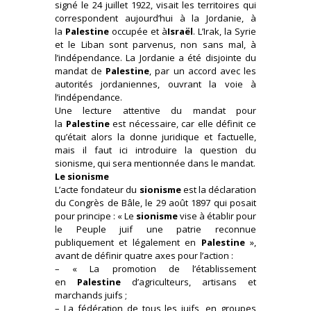
signé le 24 juillet 1922, visait les territoires qui
correspondent aujourd’hui à la Jordanie, à
la
Palestine
occupée et à
Israël
. L’Irak, la Syrie
et le Liban sont parvenus, non sans mal, à
l’indépendance. La Jordanie a été disjointe du
mandat de
Palestine
, par un accord avec les
autorités jordaniennes, ouvrant la voie à
l’indépendance.
Une lecture attentive du mandat pour
la
Palestine
est nécessaire, car elle définit ce
qu’était alors la donne juridique et factuelle,
mais il faut ici introduire la question du
sionisme, qui sera mentionnée dans le mandat.
Le sionisme
L’acte fondateur du
sionisme
est la déclaration
du Congrès de Bâle, le 29 août 1897 qui posait
pour principe : « Le
sionisme
vise à établir pour
le Peuple juif une patrie reconnue
publiquement et légalement en
Palestine
»,
avant de définir quatre axes pour l’action :
– « La promotion de l’établissement
en
Palestine
d’agriculteurs, artisans et
marchands juifs ;
– La fédération de tous les juifs, en groupes