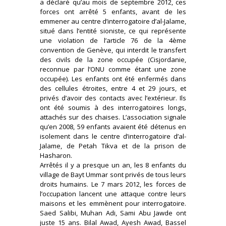
a déclaré qu’au mois de septembre 2012, ces
forces ont arrêté 5 enfants, avant de les
emmener au centre d’interrogatoire d’al-Jalame,
situé dans l’entité sioniste, ce qui représente
une violation de l’article 76 de la 4ème
convention de Genève, qui interdit le transfert
des civils de la zone occupée (Cisjordanie,
reconnue par l’ONU comme étant une zone
occupée). Les enfants ont été enfermés dans
des cellules étroites, entre 4 et 29 jours, et
privés d’avoir des contacts avec l’extérieur. Ils
ont été soumis à des interrogatoires longs,
attachés sur des chaises. L’association signale
qu’en 2008, 59 enfants avaient été détenus en
isolement dans le centre d’interrogatoire d’al-
Jalame, de Petah Tikva et de la prison de
Hasharon.
Arrêtés il y a presque un an, les 8 enfants du
village de Bayt Ummar sont privés de tous leurs
droits humains. Le 7 mars 2012, les forces de
l’occupation lancent une attaque contre leurs
maisons et les emmènent pour interrogatoire.
Saed Salibi, Muhan Adi, Sami Abu Jawde ont
juste 15 ans. Bilal Awad, Ayesh Awad, Bassel