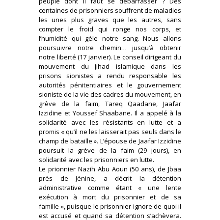
peuple dont il faut se débarrasser ? Des
centaines de prisonniers souffrent de maladies
les unes plus graves que les autres, sans
compter le froid qui ronge nos corps, et
l’humidité qui gèle notre sang. Nous allons
poursuivre notre chemin… jusqu’à obtenir
notre liberté (17 janvier). Le conseil dirigeant du
mouvement du Jihad islamique dans les
prisons sionistes a rendu responsable les
autorités pénitentiaires et le gouvernement
sioniste de la vie des cadres du mouvement, en
grève de la faim, Tareq Qaadane, Jaafar
Izzidine et Youssef Shaabane. Il a appelé à la
solidarité avec les résistants en lutte et a
promis « qu’il ne les laisserait pas seuls dans le
champ de bataille ». L’épouse de Jaafar Izzidine
poursuit la grève de la faim (29 jours), en
solidarité avec les prisonniers en lutte.
Le prionnier Nazih Abu Aoun (50 ans), de Jbaa
près de Jénine, a décrit la détention
administrative comme étant « une lente
exécution à mort du prisonnier et de sa
famille », puisque le prisonnier ignore de quoi il
est accusé et quand sa détention s’achèvera.