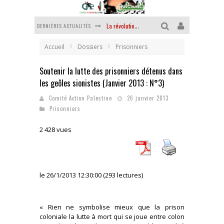
DERNIÈRES ACTUALITÉS
La révolution ou rien
Des accords de paix sans le peuple et contre le peuple
Accueil
Dossiers
Prisonniers
La guerre sioniste, la guerre démographique
Soutenir la lutte des prisonniers détenus dans
les geôles sionistes (Janvier 2013 : N°3)
La banalité du mal colonial
Comité Action Palestine
26 janvier 2013
Yankees, Go home !
Prisonniers
Chantage terroriste
2 428 vues
le 26/1/2013 12:30:00 (293 lectures)
« Rien ne symbolise mieux que la prison
coloniale la lutte à mort qui se joue entre colon