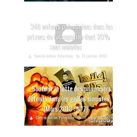
348 enfants palestiniens dans les
prisons de l’occupation dont 20%
sont malades
Comité Action Palestine
11 janvier 2007
Soutenir la lutte des prisonniers
détenus dans les geôles sionistes
(Mars 2013 : N°7)
Comité Action Palestine
11 mars 2013