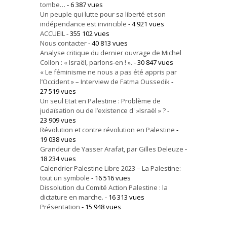
tombe…
- 6 387 vues
Un peuple qui lutte pour sa liberté et son
indépendance est invincible
- 4 921 vues
ACCUEIL
- 355 102 vues
Nous contacter
- 40 813 vues
Analyse critique du dernier ouvrage de Michel
Collon : « Israël, parlons-en ! ».
- 30 847 vues
« Le féminisme ne nous a pas été appris par
l’Occident » – Interview de Fatma Oussedik
-
27 519 vues
Un seul Etat en Palestine : Problème de
judaïsation ou de l’existence d' »Israël » ?
-
23 909 vues
Révolution et contre révolution en Palestine
-
19 038 vues
Grandeur de Yasser Arafat, par Gilles Deleuze
-
18 234 vues
Calendrier Palestine Libre 2023 – La Palestine:
tout un symbole
- 16 516 vues
Dissolution du Comité Action Palestine : la
dictature en marche.
- 16 313 vues
Présentation
- 15 948 vues