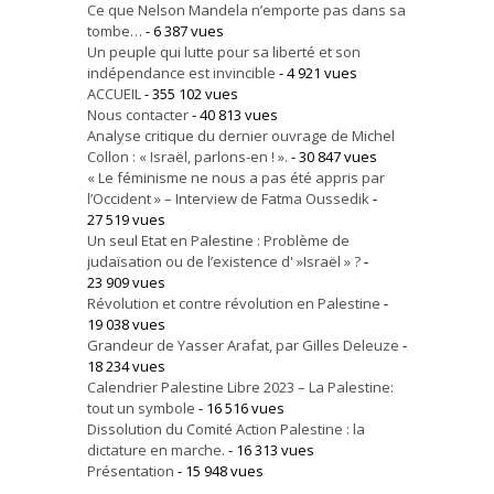
Ce que Nelson Mandela n’emporte pas dans sa
tombe…
- 6 387 vues
Un peuple qui lutte pour sa liberté et son
indépendance est invincible
- 4 921 vues
ACCUEIL
- 355 102 vues
Nous contacter
- 40 813 vues
Analyse critique du dernier ouvrage de Michel
Collon : « Israël, parlons-en ! ».
- 30 847 vues
« Le féminisme ne nous a pas été appris par
l’Occident » – Interview de Fatma Oussedik
-
27 519 vues
Un seul Etat en Palestine : Problème de
judaïsation ou de l’existence d' »Israël » ?
-
23 909 vues
Révolution et contre révolution en Palestine
-
19 038 vues
Grandeur de Yasser Arafat, par Gilles Deleuze
-
18 234 vues
Calendrier Palestine Libre 2023 – La Palestine:
tout un symbole
- 16 516 vues
Dissolution du Comité Action Palestine : la
dictature en marche.
- 16 313 vues
Présentation
- 15 948 vues