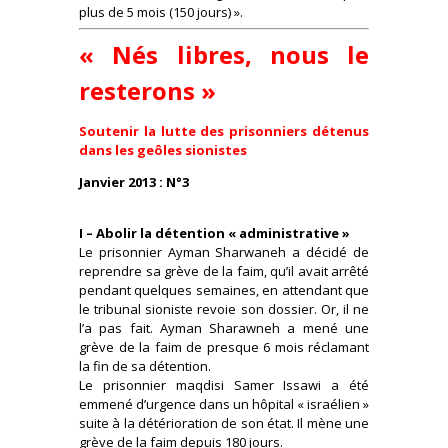
plus de 5 mois (150 jours) ».
« Nés libres, nous le
resterons »
Soutenir la lutte des prisonniers détenus
dans les geôles sionistes
Janvier 2013 : N°3
I – Abolir la détention « administrative »
Le prisonnier Ayman Sharwaneh a décidé de
reprendre sa grève de la faim, qu’il avait arrêté
pendant quelques semaines, en attendant que
le tribunal sioniste revoie son dossier. Or, il ne
l’a pas fait. Ayman Sharawneh a mené une
grève de la faim de presque 6 mois réclamant
la fin de sa détention.
Le prisonnier maqdisi Samer Issawi a été
emmené d’urgence dans un hôpital « israélien »
suite à la détérioration de son état. Il mène une
grève de la faim depuis 180 jours.