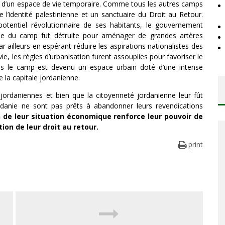
ues d’un espace de vie temporaire. Comme tous les autres camps
de l’identité palestinienne et un sanctuaire du Droit au Retour.
 potentiel révolutionnaire de ses habitants, le gouvernement
rtie du camp fut détruite pour aménager de grandes artères
ar ailleurs en espérant réduire les aspirations nationalistes des
vie, les règles d’urbanisation furent assouplies pour favoriser le
es le camp est devenu un espace urbain doté d’une intense
 la capitale jordanienne.
jordaniennes et bien que la citoyenneté jordanienne leur fût
ordanie ne sont pas prêts à abandonner leurs revendications
n de leur situation économique renforce leur pouvoir de
ion de leur droit au retour.
print