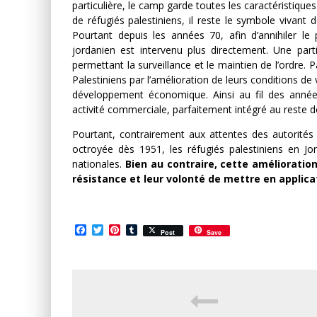
particulière, le camp garde toutes les caractéristiq
de réfugiés palestiniens, il reste le symbole vivant 
Pourtant depuis les années 70, afin d’annihiler le
jordanien est intervenu plus directement. Une pa
permettant la surveillance et le maintien de l’ordre. P
Palestiniens par l’amélioration de leurs conditions de 
développement économique. Ainsi au fil des anné
activité commerciale, parfaitement intégré au reste de
Pourtant, contrairement aux attentes des autorités 
octroyée dès 1951, les réfugiés palestiniens en J
nationales.
Bien au contraire, cette amélioratio
résistance et leur volonté de mettre en applicat
Facebook
Twitter
Pinterest
Tumblr
Post
Save