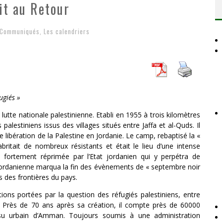
it au Retour
D
ES ACCORDS DE PAIX SANS LE PEUPLE ET CONTRE LE PEUPLE
A GUERRE DÉMOGRAPHIQUE
Communiqués
,
Les calendriers
ONIAL
ugiés »
 lutte nationale palestinienne. Etabli en 1955 à trois kilomètres
palestiniens issus des villages situés entre Jaffa et al-Quds. Il
 libération de la Palestine en Jordanie. Le camp, rebaptisé la «
britait de nombreux résistants et était le lieu d’une intense
fut fortement réprimée par l’Etat jordanien qui y perpétra de
jordanienne marqua la fin des évènements de « septembre noir
s des frontières du pays.
ictions portées par la question des réfugiés palestiniens, entre
il. Près de 70 ans après sa création, il compte près de 60000
ssu urbain d’Amman. Toujours soumis à une administration