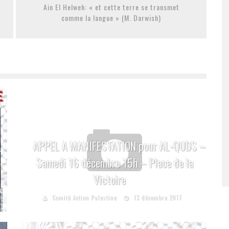
Ain El Helweh: « et cette terre se transmet
comme la langue » (M. Darwish)
APPEL A MANIFESTATION pour AL-QUDS –
Samedi 16 décembre 15h – Place de la
Victoire
Comité Action Palestine
13 décembre 2017