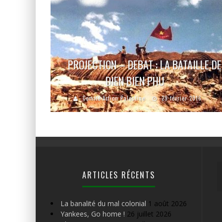
PROJECTION – DEBAT : LA BATAILLE DE
DIEN BIEN PHU
Comité Action Palestine
29 février 2016
ARTICLES RÉCENTS
La banalité du mal colonial
1 août 2026
Yankees, Go home !
26 juillet 2026