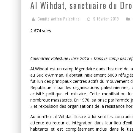
Al Wihdat, sanctuaire du Dro
LA GUERRE SIONISTE, L
Comité Action Palestine
9 février 2019
LA BANALITÉ DU MAL COL
2 674 vues
Calendrier Palestine Libre 2018 « Dans le camp des réf
Al Wihdat est un camp légendaire dans l’histoire de la
au Sud d’Amman, il abritait initialement 5000 réfugiés 
fût l’un des principaux centres actifs du mouvement de
République » par les organisations palestiniennes, a
activité politique et militaire. Cette mobilisation 
nombreux massacres. En 1970, sa prise par l’armée 
» et l’expulsion des organisations de la résistance hor
Aujourd’hui al Wihdat illustre à lui seul les contrad
attente du retour et intégration dans leur lieu d’ex
habitants et est complètement inclus dans le ti