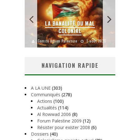
CAINE
LA BANALITÉ DU MAL
IN
COLONIAL
Y
août 2026
Comité Action Palestine
1 août 2026
Comité A
NAVIGATION RAPIDE
A LA UNE
(303)
Communiqués
(278)
Actions
(100)
Actualités
(114)
Al Rowwad 2006
(8)
Forum Palestine 2009
(12)
Résister pour exister 2008
(6)
Dossiers
(40)