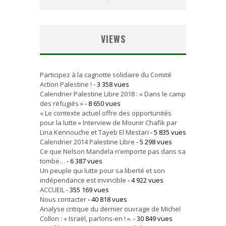
VIEWS
Participez à la cagnotte solidaire du Comité
Action Palestine !
- 3 358 vues
Calendrier Palestine Libre 2018 : « Dans le camp
des réfugiés »
- 8 650 vues
« Le contexte actuel offre des opportunités
pour la lutte » Interview de Mounir Chafik par
Lina Kennouche et Tayeb El Mestari
- 5 835 vues
Calendrier 2014 Palestine Libre
- 5 298 vues
Ce que Nelson Mandela n’emporte pas dans sa
tombe…
- 6 387 vues
Un peuple qui lutte pour sa liberté et son
indépendance est invincible
- 4 922 vues
ACCUEIL
- 355 169 vues
Nous contacter
- 40 818 vues
Analyse critique du dernier ouvrage de Michel
Collon : « Israël, parlons-en ! ».
- 30 849 vues