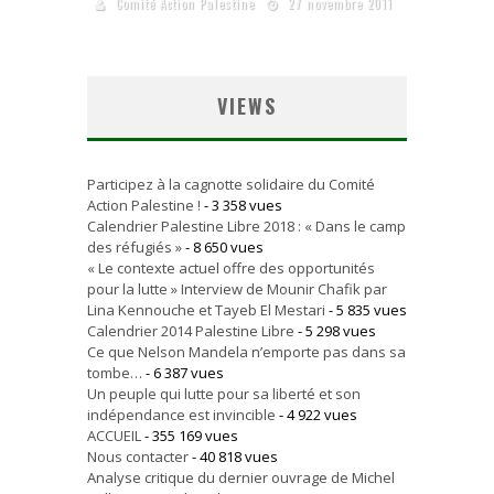
Comité Action Palestine
27 novembre 2011
VIEWS
Participez à la cagnotte solidaire du Comité
Action Palestine !
- 3 358 vues
Calendrier Palestine Libre 2018 : « Dans le camp
des réfugiés »
- 8 650 vues
« Le contexte actuel offre des opportunités
pour la lutte » Interview de Mounir Chafik par
Lina Kennouche et Tayeb El Mestari
- 5 835 vues
Calendrier 2014 Palestine Libre
- 5 298 vues
Ce que Nelson Mandela n’emporte pas dans sa
tombe…
- 6 387 vues
Un peuple qui lutte pour sa liberté et son
indépendance est invincible
- 4 922 vues
ACCUEIL
- 355 169 vues
Nous contacter
- 40 818 vues
Analyse critique du dernier ouvrage de Michel