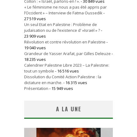
Collon : « Israël, parlons-en ! ».
- 30 849 vues
« Le féminisme ne nous a pas été appris par
l’Occident » – Interview de Fatma Oussedik
-
27 519 vues
Un seul Etat en Palestine : Problème de
judaïsation ou de l’existence d' »Israël » ?
-
23 909 vues
Révolution et contre révolution en Palestine
-
19 040 vues
Grandeur de Yasser Arafat, par Gilles Deleuze
-
18 235 vues
Calendrier Palestine Libre 2023 – La Palestine:
tout un symbole
- 16 516 vues
Dissolution du Comité Action Palestine : la
dictature en marche.
- 16 315 vues
Présentation
- 15 949 vues
A LA UNE