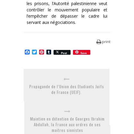
les prisons, l’Autorité palestinienne veut
contrôler le mouvement populaire et
l’empêcher de dépasser le cadre lui
servant aux négociations.
print
Facebook
Twitter
Pinterest
Tumblr
Post
Save
Propagande de l’Union des Etudiants Juifs
de France (UEJF).
Maintien en détention de Georges Ibrahim
Abdallah, la France aux ordres de ses
maitres sionistes