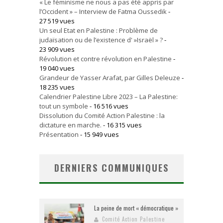
« Le féminisme ne nous a pas été appris par
l’Occident » – Interview de Fatma Oussedik
-
27 519 vues
Un seul Etat en Palestine : Problème de
judaïsation ou de l’existence d' »Israël » ?
-
23 909 vues
Révolution et contre révolution en Palestine
-
19 040 vues
Grandeur de Yasser Arafat, par Gilles Deleuze
-
18 235 vues
Calendrier Palestine Libre 2023 – La Palestine:
tout un symbole
- 16 516 vues
Dissolution du Comité Action Palestine : la
dictature en marche.
- 16 315 vues
Présentation
- 15 949 vues
DERNIERS COMMUNIQUES
La peine de mort « démocratique »
Comité Action Palestine