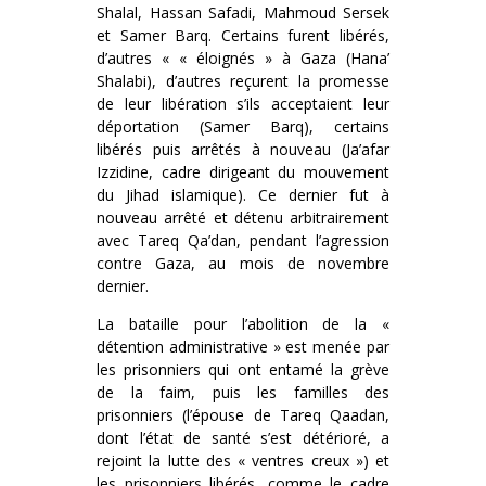
Shalal, Hassan Safadi, Mahmoud Sersek
et Samer Barq. Certains furent libérés,
d’autres « « éloignés » à Gaza (Hana’
Shalabi), d’autres reçurent la promesse
de leur libération s’ils acceptaient leur
déportation (Samer Barq), certains
libérés puis arrêtés à nouveau (Ja’afar
Izzidine, cadre dirigeant du mouvement
du Jihad islamique). Ce dernier fut à
nouveau arrêté et détenu arbitrairement
avec Tareq Qa’dan, pendant l’agression
contre Gaza, au mois de novembre
dernier.
La bataille pour l’abolition de la «
détention administrative » est menée par
les prisonniers qui ont entamé la grève
de la faim, puis les familles des
prisonniers (l’épouse de Tareq Qaadan,
dont l’état de santé s’est détérioré, a
rejoint la lutte des « ventres creux ») et
les prisonniers libérés, comme le cadre