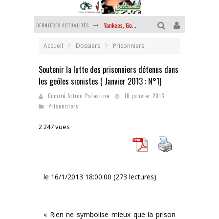
DERNIÈRES ACTUALITÉS
Yankees, Go home !
Chantage terroriste
Accueil
Dossiers
Prisonniers
La révolution ou rien
Soutenir la lutte des prisonniers détenus dans
les geôles sionistes ( Janvier 2013 : N°1)
Des accords de paix sans le peuple et contre le peuple
Comité Action Palestine
16 janvier 2013
La puissance américaine en peau de chagrin
Prisonniers
La banalité du mal colonial
2 247 vues
le 16/1/2013 18:00:00 (273 lectures)
« Rien ne symbolise mieux que la prison