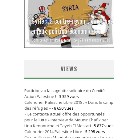
Syrie : la contre-révolution et ses
enjeux politico-économiques
Comité Action Palestine
24 septembre 2013
VIEWS
Participez à la cagnotte solidaire du Comité
Action Palestine !
- 3 359 vues
Calendrier Palestine Libre 2018 : « Dans le camp
des réfugiés »
- 8 650 vues
« Le contexte actuel offre des opportunités
pour la lutte » Interview de Mounir Chafik par
Lina Kennouche et Tayeb El Mestari
- 5 837 vues
Calendrier 2014 Palestine Libre
- 5 298 vues
Ce que Nelson Mandela n’emporte pas dans sa