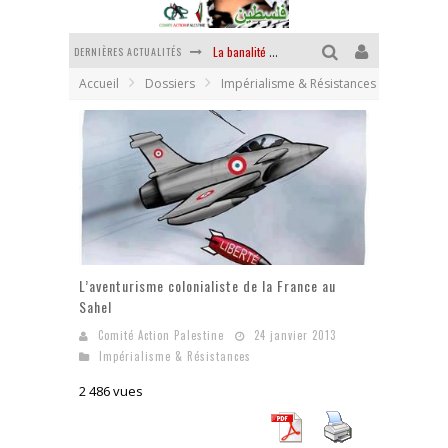
La banalité du mal colonial
DERNIÈRES ACTUALITÉS
Accueil
Dossiers
Impérialisme & Résistances
Yankees, Go home !
Chantage terroriste
La révolution ou rien
Des accords de paix sans le peuple et contre le peuple
La puissance américaine en peau de chagrin
L’aventurisme colonialiste de la France au
Sahel
Comité Action Palestine
24 janvier 2013
Impérialisme & Résistances
2 486 vues