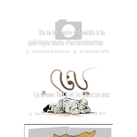
De la barbarie coloniale à la
politique nazie d’extermination
Comité Action Palestine
22 décembre 2006
Le drone Yaffa et le colosse aux
pieds d’argile
Comité Action Palestine
19 juillet 2024