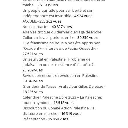
tombe…
- 6 390 vues
Un peuple qui lutte pour sa liberté et son
indépendance est invincible
- 4 924 vues
ACCUEIL
- 355 262 vues
Nous contacter
- 40 827 vues
Analyse critique du dernier ouvrage de Michel
Collon : « Israël, parlons-en ! ».
- 30 850 vues
« Le féminisme ne nous a pas été appris par
l’Occident » – Interview de Fatma Oussedik
-
27 521 vues
Un seul Etat en Palestine : Problème de
judaïsation ou de l’existence d' »Israël » ?
-
23 909 vues
Révolution et contre révolution en Palestine
-
19 040 vues
Grandeur de Yasser Arafat, par Gilles Deleuze
-
18 235 vues
Calendrier Palestine Libre 2023 – La Palestine:
tout un symbole
- 16 518 vues
Dissolution du Comité Action Palestine : la
dictature en marche.
- 16 319 vues
Présentation
- 15 950 vues