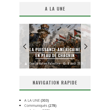
A LA UNE
LA PUISSANCE AMÉRICAINE
LA BANALIT
EN PEAU DE CHAGRIN
COLON
Comité Action Palestine
8 août 2026
Comité Action Palesti
NAVIGATION RAPIDE
A LA UNE
(303)
Communiqués
(278)