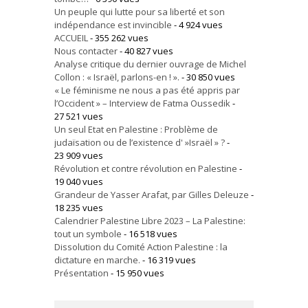
Un peuple qui lutte pour sa liberté et son
indépendance est invincible
- 4 924 vues
ACCUEIL
- 355 262 vues
Nous contacter
- 40 827 vues
Analyse critique du dernier ouvrage de Michel
Collon : « Israël, parlons-en ! ».
- 30 850 vues
« Le féminisme ne nous a pas été appris par
l’Occident » – Interview de Fatma Oussedik
-
27 521 vues
Un seul Etat en Palestine : Problème de
judaïsation ou de l’existence d' »Israël » ?
-
23 909 vues
Révolution et contre révolution en Palestine
-
19 040 vues
Grandeur de Yasser Arafat, par Gilles Deleuze
-
18 235 vues
Calendrier Palestine Libre 2023 – La Palestine:
tout un symbole
- 16 518 vues
Dissolution du Comité Action Palestine : la
dictature en marche.
- 16 319 vues
Présentation
- 15 950 vues