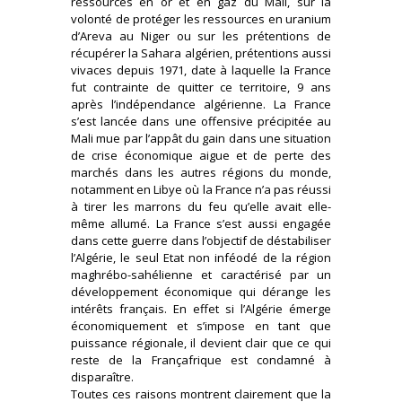
ressources en or et en gaz du Mali, sur la
volonté de protéger les ressources en uranium
d’Areva au Niger ou sur les prétentions de
récupérer la Sahara algérien, prétentions aussi
vivaces depuis 1971, date à laquelle la France
fut contrainte de quitter ce territoire, 9 ans
après l’indépendance algérienne. La France
s’est lancée dans une offensive précipitée au
Mali mue par l’appât du gain dans une situation
de crise économique aigue et de perte des
marchés dans les autres régions du monde,
notamment en Libye où la France n’a pas réussi
à tirer les marrons du feu qu’elle avait elle-
même allumé. La France s’est aussi engagée
dans cette guerre dans l’objectif de déstabiliser
l’Algérie, le seul Etat non inféodé de la région
maghrébo-sahélienne et caractérisé par un
développement économique qui dérange les
intérêts français. En effet si l’Algérie émerge
économiquement et s’impose en tant que
puissance régionale, il devient clair que ce qui
reste de la Françafrique est condamné à
disparaître.
Toutes ces raisons montrent clairement que la