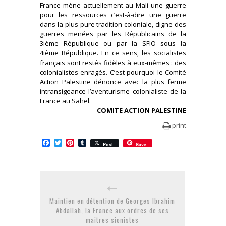
France mène actuellement au Mali une guerre
pour les ressources c’est-à-dire une guerre
dans la plus pure tradition coloniale, digne des
guerres menées par les Républicains de la
3ième République ou par la SFIO sous la
4ième République. En ce sens, les socialistes
français sont restés fidèles à eux-mêmes : des
colonialistes enragés. C’est pourquoi le Comité
Action Palestine dénonce avec la plus ferme
intransigeance l’aventurisme colonialiste de la
France au Sahel.
COMITE ACTION PALESTINE
print
Facebook
Twitter
Pinterest
Tumblr
Post
Save
Maintien en détention de Georges Ibrahim
Abdallah, la France aux ordres de ses
maitres sionistes