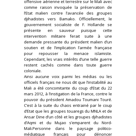
offensive aérienne et terrestre sur le Mali avec
comme raison invoquée la préservation de
l’Etat malien contre l’avancée des groupes
djihadistes vers Bamako. Officiellement, le
gouvernement socialiste de F. Hollande se
présente en sauveur puisque cette
intervention militaire ferait suite à une
demande pressante du président malien d’un
soutien et de l’implication l’armée française
pour repousser la menace islamiste.
Cependant, les vrais intérêts d’une telle guerre
restent cachés comme dans toute guerre
coloniale.
Ainsi aucune voix parmi les médias ou les
officiels français ne nous dit que l’instabilité au
Mali a été concomitante du coup d’Etat du 22
mars 2012, à l’instigation de la France, contre le
pouvoir du président Amadou Toumani Touré.
C’est à la suite du chaos entrainé par le coup
d’Etat que les groupes touaregs du MNLA et de
Ansar Dine d’un côté et les groupes djihadistes
d’Aqmi et du Mujao s’emparent du Nord-
Mali.Personne dans le paysage politico-
médiatique français pour dénoncer