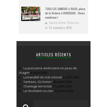
TOUS LES SAMEDIS à 15h30, place
de la Victoire à BORDEAUX . Venez
nombreux !
Comité Action Palestine
23 novembre 2025
ARTICLES RÉCENTS
La puissance américaine en peau de
chagrin
8 août 2026
La banalité du mal colonial
1 août 2026
Yankees, Go home !
26 juillet 2026
Chantage terroriste
17 juillet 2026
La révolution ou rien
10 juillet 2026