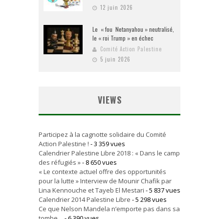
12 juin 2026
Le « fou Netanyahou » neutralisé,
le « roi Trump » en échec
Comité Action Palestine
5 juin 2026
VIEWS
Participez à la cagnotte solidaire du Comité
Action Palestine !
- 3 359 vues
Calendrier Palestine Libre 2018 : « Dans le camp
des réfugiés »
- 8 650 vues
« Le contexte actuel offre des opportunités
pour la lutte » Interview de Mounir Chafik par
Lina Kennouche et Tayeb El Mestari
- 5 837 vues
Calendrier 2014 Palestine Libre
- 5 298 vues
Ce que Nelson Mandela n’emporte pas dans sa
tombe…
- 6 390 vues