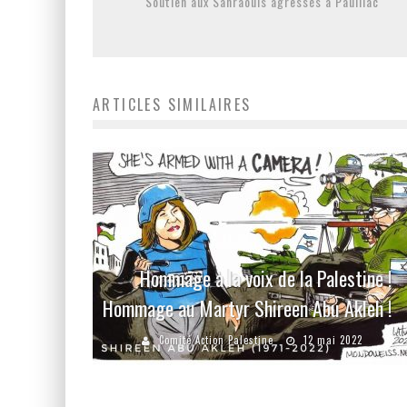
Soutien aux Sahraouis agressés à Pauillac
ARTICLES SIMILAIRES
Hommage à la voix de la Palestine !
Hommage au Martyr Shireen Abu Akleh !
Comité Action Palestine
12 mai 2022