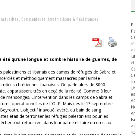
D
ES ACCORDS DE PAIX SANS LE PEUPLE ET CONTRE LE PEUPLE
A GUERRE DÉMOGRAPHIQUE
Actualités
,
Communiqués
,
Impérialisme & Résistances
Pa
ONIAL
Pa
Ca
ré
« 
lu
’a été qu’une longue et sombre histoire de guerres, de
et
Ca
palestiniens et libanais des camps de réfugiés de Sabra et
C
 encerclés et méthodiquement massacrés par l’armée
t
milices chrétiennes libanaises. On parle alors de 3000
Un
nte, apparaissent très en deçà de la réalité. Comme à leur
es
ile de mensonges. L’intervention dans les camps de Sabra et
A
er
ctures opérationnelles de L’OLP. Mais dès le 1
septembre
N
Beyrouth. L’objectif inavoué, avéré, du bain de sang
An
stes était de terroriser les réfugiés palestiniens pour les
Is
cher tout retour réel dans leur patrie et faire du droit au
« 
l’