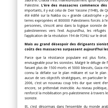
Sabra et Chatila n’est malheureusement qu’un épisode 
Palestine.
L’ère des massacres commence dès
importants, il y eut celui de Deir Yassine (1948), de Q
été édifié sur la Nakba ou « grande catastrophe » pou
terres expropriées et 800000 Palestiniens forcés à l’
personnes, s’inscrit ainsi dans la logique sioniste de
palestiniennes vers l’exil. Aujourd’hui, les réfugi
l’application de la résolution 194 de l’ONU sur le droi
Mais au grand désespoir des dirigeants sionist
coûts des massacres surpassent aujourd’hui les 
Parce que la résistance populaire est plus forte,
envisageable pour les sionistes. Malgré le déluge de 
faisant plus de 1500 morts et 5000 blessés, Gaza n’es
connu la défaite sur le plan militaire et sur le plan 
aucun de ses objectifs stratégiques, en particulier l
2006, c’est un nouveau coup très dur que vient d’enc
encore, se prétendait invincible. Au niveau politique
renforcé la mobilisation pro-palestinienne à travers l
sioniste.
Et, c’est désormais dans l’ensemble du monde arab