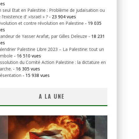
ues
 seul Etat en Palestine : Problème de judaïsation ou
 l’existence d' »Israël » ?
- 23 904 vues
volution et contre révolution en Palestine
- 19 035
ues
andeur de Yasser Arafat, par Gilles Deleuze
- 18 231
ues
lendrier Palestine Libre 2023 – La Palestine: tout un
ymbole
- 16 510 vues
ssolution du Comité Action Palestine : la dictature en
arche.
- 16 305 vues
ésentation
- 15 938 vues
A LA UNE