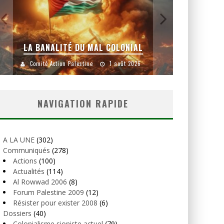
LA BANALITÉ DU MAL COLONIAL
Comité Action Palestine
1 août 2026
Comité
NAVIGATION RAPIDE
A LA UNE
(302)
Communiqués
(278)
Actions
(100)
Actualités
(114)
Al Rowwad 2006
(8)
Forum Palestine 2009
(12)
Résister pour exister 2008
(6)
Dossiers
(40)
Colonialisme sioniste actuel
(79)