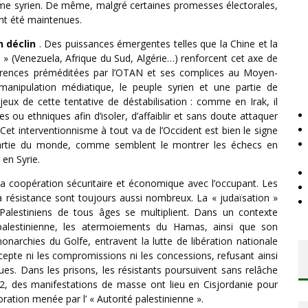
gime syrien. De même, malgré certaines promesses électorales,
ont été maintenues.
n déclin
. Des puissances émergentes telles que la Chine et la
 (Venezuela, Afrique du Sud, Algérie…) renforcent cet axe de
ngérences préméditées par l’OTAN et ses complices au Moyen-
 manipulation médiatique, le peuple syrien et une partie de
jeux de cette tentative de déstabilisation : comme en Irak, il
es ou ethniques afin d’isoler, d’affaiblir et sans doute attaquer
n. Cet interventionnisme à tout va de l’Occident est bien le signe
partie du monde, comme semblent le montrer les échecs en
 en Syrie.
t la coopération sécuritaire et économique avec l’occupant. Les
a résistance sont toujours aussi nombreux. La « judaïsation »
e Palestiniens de tous âges se multiplient. Dans un contexte
 palestinienne, les atermoiements du Hamas, ainsi que son
monarchies du Golfe, entravent la lutte de libération nationale
cepte ni les compromissions ni les concessions, refusant ainsi
ques. Dans les prisons, les résistants poursuivent sans relâche
12, des manifestations de masse ont lieu en Cisjordanie pour
oration menée par l’ « Autorité palestinienne ».