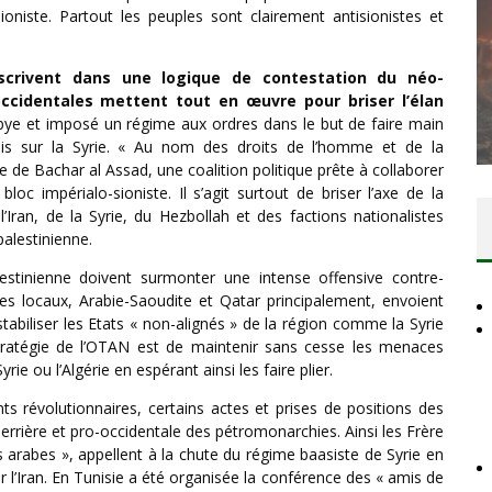
sioniste. Partout les peuples sont clairement antisionistes et
DES ACCORDS DE PAIX SANS LE
scrivent dans une logique de contestation du néo-
occidentales mettent tout en œuvre pour briser l’élan
PEUPLE ET CONTRE LE PEUPLE
ibye et imposé un régime aux ordres dans le but de faire main
Comité Action Palestine
3 juillet 2026
mais sur la Syrie. « Au nom des droits de l’homme et de la
te de Bachar al Assad, une coalition politique prête à collaborer
c impérialo-sioniste. Il s’agit surtout de briser l’axe de la
’Iran, de la Syrie, du Hezbollah et des factions nationalistes
palestinienne.
lestinienne doivent surmonter une intense offensive contre-
ques locaux, Arabie-Saoudite et Qatar principalement, envoient
abiliser les Etats « non-alignés » de la région comme la Syrie
a stratégie de l’OTAN est de maintenir sans cesse les menaces
rie ou l’Algérie en espérant ainsi les faire plier.
révolutionnaires, certains actes et prises de positions des
uerrière et pro-occidentale des pétromonarchies. Ainsi les Frère
arabes », appellent à la chute du régime baasiste de Syrie en
 l’Iran. En Tunisie a été organisée la conférence des « amis de