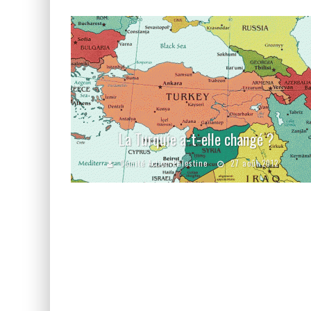
La Turquie a-t-elle changé ?
Comité Action Palestine
27 août 2012