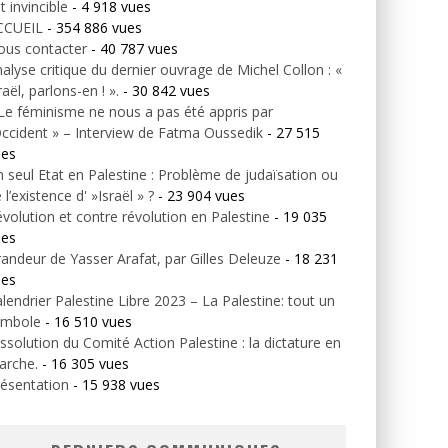
t invincible
- 4 918 vues
CCUEIL
- 354 886 vues
ous contacter
- 40 787 vues
alyse critique du dernier ouvrage de Michel Collon : «
raël, parlons-en ! ».
- 30 842 vues
Le féminisme ne nous a pas été appris par
Occident » – Interview de Fatma Oussedik
- 27 515
ues
 seul Etat en Palestine : Problème de judaïsation ou
 l’existence d' »Israël » ?
- 23 904 vues
volution et contre révolution en Palestine
- 19 035
ues
andeur de Yasser Arafat, par Gilles Deleuze
- 18 231
ues
lendrier Palestine Libre 2023 – La Palestine: tout un
ymbole
- 16 510 vues
ssolution du Comité Action Palestine : la dictature en
arche.
- 16 305 vues
ésentation
- 15 938 vues