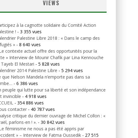
VIEWS
rticipez à la cagnotte solidaire du Comité Action
lestine !
- 3 355 vues
lendrier Palestine Libre 2018 : « Dans le camp des
fugiés »
- 8 640 vues
Le contexte actuel offre des opportunités pour la
tte » Interview de Mounir Chafik par Lina Kennouche
 Tayeb El Mestari
- 5 828 vues
lendrier 2014 Palestine Libre
- 5 294 vues
e que Nelson Mandela n’emporte pas dans sa
ombe…
- 6 386 vues
 peuple qui lutte pour sa liberté et son indépendance
t invincible
- 4 918 vues
CCUEIL
- 354 886 vues
ous contacter
- 40 787 vues
alyse critique du dernier ouvrage de Michel Collon : «
raël, parlons-en ! ».
- 30 842 vues
Le féminisme ne nous a pas été appris par
Occident » – Interview de Fatma Oussedik
- 27 515