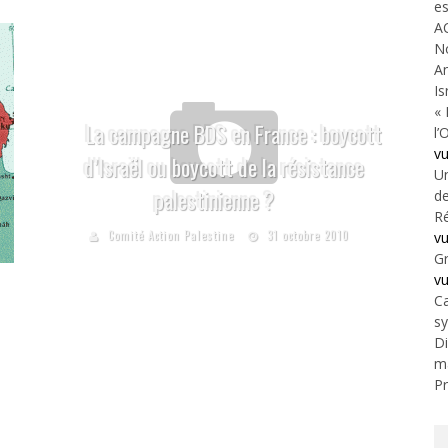
es
A
N
An
Is
« 
La campagne BDS en France : boycott
l’
v
d’Israël ou boycott de la résistance
Un
palestinienne ?
de
Ré
Comité Action Palestine
31 octobre 2010
v
Gr
v
Ca
s
Di
m
Pr