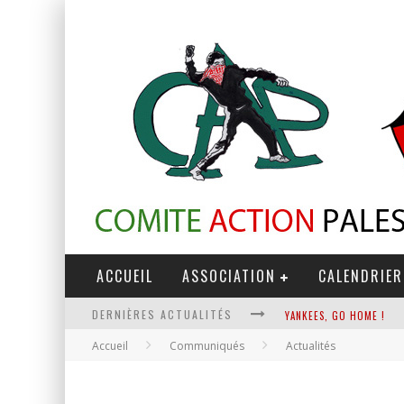
ACCUEIL
ASSOCIATION
CALENDRIER
DERNIÈRES ACTUALITÉS
YANKEES, GO HOME !
Accueil
Communiqués
Actualités
CHANTAGE TERRORISTE
LA RÉVOLUTION OU RIEN