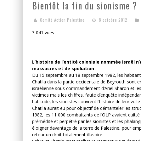
Bientôt la fin du sionisme ?
LA GUERRE SIONISTE, L
Comité Action Palestine
8 octobre 2012
LA BANALITÉ DU MAL COL
3 041 vues
L’histoire de l’entité coloniale nommée
I
sraël n
massacres et de spoliation
.
Du 15 septembre au 18 septembre 1982, les habitants 
Chatila dans la partie occidentale de Beyrouth sont
israélienne sous commandement d’Ariel Sharon et les 
victimes mais les chiffres, faute d’enquête indépenda
habitude, les sionistes couvrent l’histoire de leur vo
Chatila aurait eu pour objectif de démanteler les stru
1982, les 11 000 combattants de l’OLP avaient quitté 
prémédité et perpétré par les sionistes et les phalangi
éloigner davantage de la terre de Palestine, pour empê
retour un droit totalement illusoire.