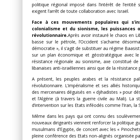
politique régional imposé dans l’intérêt de l’entité 
exigent l’arrêt de toute collaboration avec Israël.
Face à ces mouvements populaires qui s’in
colonialisme et du sionisme, les puissances 
révolutionnaire.
Après avoir instauré le chaos en L
basse sur le pétrole, l’Occident s’acharne désor
démocratie », il s’agit de substituer au régime Baasis
sur un plan économique et géostratégique avec le blo
résistance régionale au sionisme, axe constitué de l
libanaises anti-israéliennes ainsi que de la résistance 
A présent, les peuples arabes et la résistance pa
révolutionnaire. L’impérialisme et ses alliés histori
des mercenaires déguisés en « djihadistes » pour dést
et l’Algérie (à travers la guerre civile au Mali). L
d’intervention sur les Etats inféodés comme l’Iran, la Sy
Même dans les pays qui ont connu des soulèvements 
nouveaux dirigeants viennent renforcer la politique g
musulmans d’Egypte, de concert avec les « Pinochets 
pleine conférence des Etats non-alignés organisée par