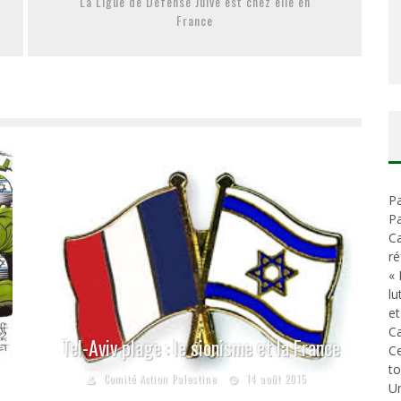
La Ligue de Défense Juive est chez elle en
France
Pa
Pa
Ca
ré
« 
lu
et
Ca
Tel-Aviv plage : le sionisme et la France
C
t
Comité Action Palestine
14 août 2015
Un