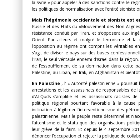
la Syrie » pour appeler à des sanctions contre le ré
les politiques de normalisation avec l’entité sioniste 
Mais l’hégémonie occidentale et sioniste est e
Russie et des Etats du «Mouvement des Non-Alignés »
résistance conduit par l’Iran, et s’opposent aux i
Orient. Par ailleurs et malgré le terrorisme et la
l’opposition au régime ont compris les véritables en
s’agit de diviser le pays sur des bases confessionnell
l’Iran, le seul véritable ennemi d’Israël dans la régio
de l’essoufflement de sa domination dans cette 
Palestine, au Liban, en Irak, en Afghanistan et bientôt
En Palestine
, l’ « Autorité palestinienne » poursui
arrestations et les assassinats de responsables de l
d’Al-Quds s’amplifie et les assassinats racistes d
politique régional pourtant favorable à la cause
inclination à légitimer l’interventionnisme des pétro
palestinienne. Mais le peuple reste déterminé et n’ac
l’attentisme et le statu quo des organisations politi
leur grève de la faim. Et depuis le 4 septembre 20
dénoncer l’occupation et rejeter la politique de collab