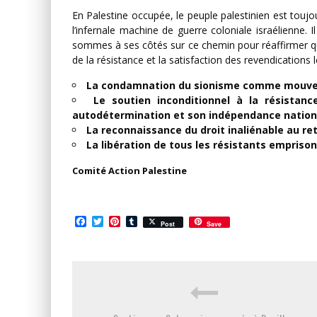
En Palestine occupée, le peuple palestinien est toujo
l’infernale machine de guerre coloniale israélienne.
sommes à ses côtés sur ce chemin pour réaffirmer que 
de la résistance et la satisfaction des revendications l
La condamnation du sionisme comme mouvemen
Le soutien inconditionnel à la résista
autodétermination et son indépendance nation
La reconnaissance du droit inaliénable au re
La libération de tous les résistants empriso
Comité Action Palestine
Facebook
Twitter
Pinterest
Tumblr
Post
Save