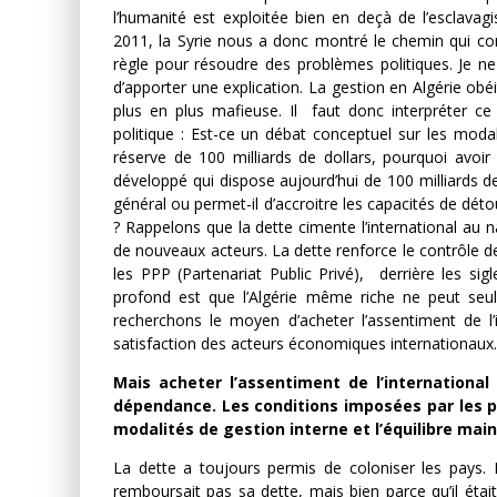
l’humanité est exploitée bien en deçà de l’esclava
2011, la Syrie nous a donc montré le chemin qui con
règle pour résoudre des problèmes politiques. Je ne 
d’apporter une explication. La gestion en Algérie ob
plus en plus mafieuse. Il faut donc interpréter ce
politique : Est-ce un débat conceptuel sur les mo
réserve de 100 milliards de dollars, pourquoi avoir 
développé qui dispose aujourd’hui de 100 milliards de
général ou permet-il d’accroitre les capacités de déto
? Rappelons que la dette cimente l’international au na
de nouveaux acteurs. La dette renforce le contrôle d
les PPP (Partenariat Public Privé), derrière les si
profond est que l’Algérie même riche ne peut seul
recherchons le moyen d’acheter l’assentiment de l
satisfaction des acteurs économiques internationaux.
Mais acheter l’assentiment de l’internationa
dépendance. Les conditions imposées par les p
modalités de gestion interne et l’équilibre main
La dette a toujours permis de coloniser les pays. L
remboursait pas sa dette, mais bien parce qu’il était r