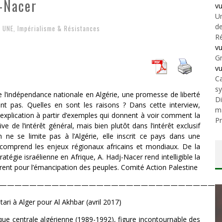
j-Nacer
v
Un
de
A UNE
,
Impérialisme & Résistances
Ré
v
Gr
v
Ca
s
’indépendance nationale en Algérie, une promesse de liberté
Di
nt pas. Quelles en sont les raisons ? Dans cette interview,
m
explication à partir d’exemples qui donnent à voir comment la
Pr
e de l’intérêt général, mais bien plutôt dans l’intérêt exclusif
n ne se limite pas à l’Algérie, elle inscrit ce pays dans une
 comprend les enjeux régionaux africains et mondiaux. De la
gie israélienne en Afrique, A. Hadj-Nacer rend intelligible la
uvrent pour l’émancipation des peuples. Comité Action Palestine
——————————————————————————————
ari à Alger pour Al Akhbar (avril 2017)
e centrale algérienne (1989-1992), figure incontournable des