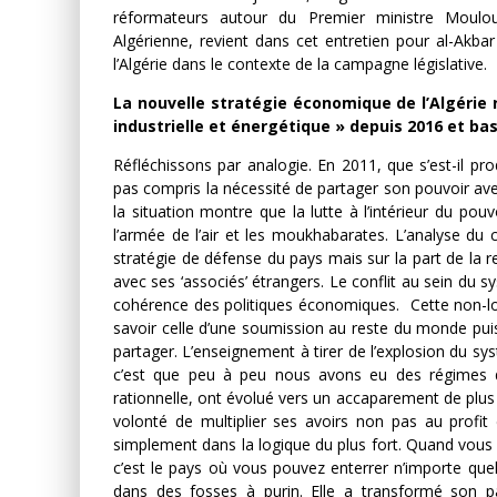
réformateurs autour du Premier ministre Moulou
Algérienne, revient dans cet entretien pour al-Akb
l’Algérie dans le contexte de la campagne législative.
La nouvelle stratégie économique de l’Algérie
industrielle et énergétique » depuis 2016 et bas
Réfléchissons par analogie. En 2011, que s’est-il pro
pas compris la nécessité de partager son pouvoir ave
la situation montre que la lutte à l’intérieur du pouv
l’armée de l’air et les moukhabarates. L’analyse du
stratégie de défense du pays mais sur la part de la r
avec ses ‘associés’ étrangers. Le conflit au sein du 
cohérence des politiques économiques. Cette non-log
savoir celle d’une soumission au reste du monde puisq
partager. L’enseignement à tirer de l’explosion du sy
c’est que peu à peu nous avons eu des régimes di
rationnelle, ont évolué vers un accaparement de plus 
volonté de multiplier ses avoirs non pas au profit
simplement dans la logique du plus fort. Quand vous a
c’est le pays où vous pouvez enterrer n’importe que
dans des fosses à purin. Elle a transformé son 