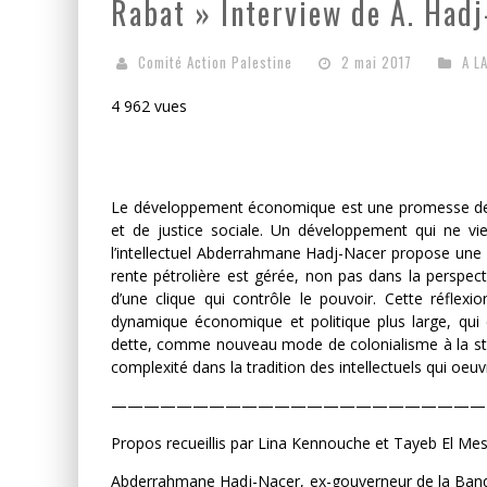
Rabat » Interview de A. Had
Comité Action Palestine
2 mai 2017
A L
4 962 vues
Le développement économique est une promesse de l
et de justice sociale. Un développement qui ne vie
l’intellectuel Abderrahmane Hadj-Nacer propose une 
rente pétrolière est gérée, non pas dans la perspectiv
d’une clique qui contrôle le pouvoir. Cette réflexio
dynamique économique et politique plus large, qui
dette, comme nouveau mode de colonialisme à la straté
complexité dans la tradition des intellectuels qui oe
———————————————————————
Propos recueillis par Lina Kennouche et Tayeb El Mest
Abderrahmane Hadj-Nacer, ex-gouverneur de la Banqu