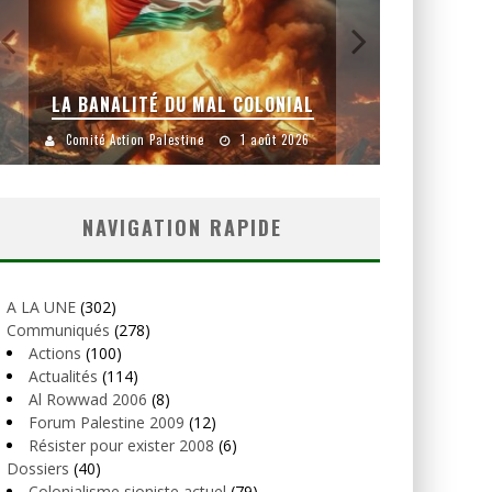
LA BANALITÉ DU MAL COLONIAL
Comité Action Palestine
1 août 2026
Comité
NAVIGATION RAPIDE
A LA UNE
(302)
Communiqués
(278)
Actions
(100)
Actualités
(114)
Al Rowwad 2006
(8)
Forum Palestine 2009
(12)
Résister pour exister 2008
(6)
Dossiers
(40)
Colonialisme sioniste actuel
(79)