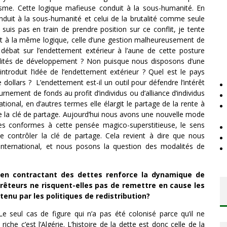
gisme. Cette logique mafieuse conduit à la sous-humanité. En
duit à la sous-humanité et celui de la brutalité comme seule
suis pas en train de prendre position sur ce conflit, je tente
éit à la même logique, celle d’une gestion malheureusement de
 débat sur l’endettement extérieur à l’aune de cette posture
dalités de développement ? Non puisque nous disposons d’une
introduit l’idée de l’endettement extérieur ? Quel est le pays
 dollars ? L’endettement est-il un outil pour défendre l’intérêt
urnement de fonds au profit d’individus ou d’alliance d’individus
tional, en d’autres termes elle élargit le partage de la rente à
e la clé de partage. Aujourd’hui nous avons une nouvelle mode
gles conformes à cette pensée magico-superstitieuse, le sens
e contrôler la clé de partage. Cela revient à dire que nous
’international, et nous posons la question des modalités de
l en contractant des dettes renforce la dynamique de
rêteurs ne risquent-elles pas de remettre en cause les
tenu par les politiques de redistribution?
e seul cas de figure qui n’a pas été colonisé parce qu’il ne
iche c’est l’Algérie. L’histoire de la dette est donc celle de la