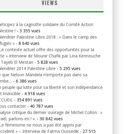
VIEWS
rticipez à la cagnotte solidaire du Comité Action
lestine !
- 3 355 vues
lendrier Palestine Libre 2018 : « Dans le camp des
fugiés »
- 8 640 vues
Le contexte actuel offre des opportunités pour la
tte » Interview de Mounir Chafik par Lina Kennouche
 Tayeb El Mestari
- 5 828 vues
lendrier 2014 Palestine Libre
- 5 295 vues
e que Nelson Mandela n’emporte pas dans sa
ombe…
- 6 386 vues
 peuple qui lutte pour sa liberté et son indépendance
t invincible
- 4 918 vues
CCUEIL
- 354 891 vues
ous contacter
- 40 787 vues
alyse critique du dernier ouvrage de Michel Collon : «
raël, parlons-en ! ».
- 30 842 vues
Le féminisme ne nous a pas été appris par
Occident » – Interview de Fatma Oussedik
- 27 515