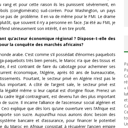
 rang et pour cette raison ils les punissent sévèrement, en
ebols (conglomérats) sud-coréen. Pour Washington, un pays
pose pas de problème. Il en va de même pour le FMI. Le drame
 plutôt, que souvent il n’y a personne en face. J’ai été au FMI, je
end sérieusement son intérêt, il en tire profit.
 tant qu’acteur économique régional ? Dispose-t-elle des
pour la conquête des marchés africains?
 monde arabe. C’est comme s’il possédait d’énormes paquebots
ga-paquebots très bien pensés, le Maroc n’a que des tissus et
Pa
ute, il est contraint de faire du cabotage pour acheminer ses
Pa
current économique, l’Algérie, après 60 ans de bureaucratie,
Ca
issements. Pourtant, le secteur privé en Algérie n’est pas le
ré
s important. A côté de l’argent sale, le secteur privé est
« 
 légalité même si leur capital est d’origine floue. Prenez un
lu
 cadre légal contraignant, est devenu l’un des plus important
et
e sucre. Il incarne l’alliance de l’ascenseur social algérien et
Ca
ci explique que dès lors qu’une ouverture vers l’Afrique est
C
xporte son sucre. Aujourd’hui nous aurions donc besoin des
t
ystème bancaire et d’assurance, pour financer le potentiel
Un
gie du Maroc en Afrique consistait à récupérer l’ancien empire