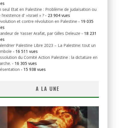
ues
 seul Etat en Palestine : Problème de judaïsation ou
 l’existence d' »Israël » ?
- 23 904 vues
volution et contre révolution en Palestine
- 19 035
ues
andeur de Yasser Arafat, par Gilles Deleuze
- 18 231
ues
lendrier Palestine Libre 2023 – La Palestine: tout un
ymbole
- 16 511 vues
ssolution du Comité Action Palestine : la dictature en
arche.
- 16 305 vues
ésentation
- 15 938 vues
A LA UNE
—————–