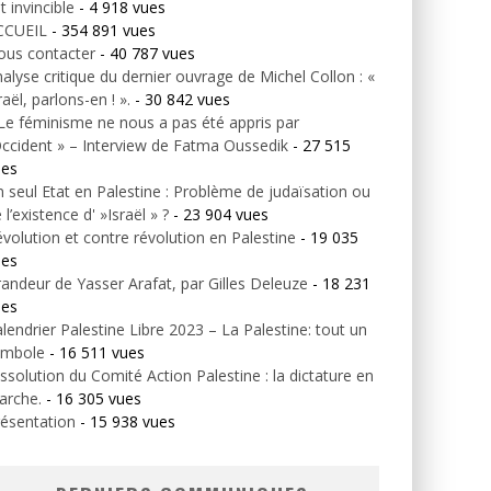
t invincible
- 4 918 vues
CCUEIL
- 354 891 vues
ous contacter
- 40 787 vues
alyse critique du dernier ouvrage de Michel Collon : «
raël, parlons-en ! ».
- 30 842 vues
Le féminisme ne nous a pas été appris par
Occident » – Interview de Fatma Oussedik
- 27 515
ues
 seul Etat en Palestine : Problème de judaïsation ou
 l’existence d' »Israël » ?
- 23 904 vues
volution et contre révolution en Palestine
- 19 035
ues
andeur de Yasser Arafat, par Gilles Deleuze
- 18 231
ues
lendrier Palestine Libre 2023 – La Palestine: tout un
ymbole
- 16 511 vues
ssolution du Comité Action Palestine : la dictature en
arche.
- 16 305 vues
ésentation
- 15 938 vues