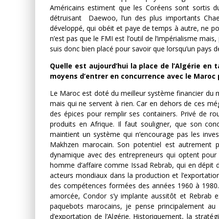
Américains estiment que les Coréens sont sortis du
détruisant Daewoo, l’un des plus importants Cha
développé, qui obéit et paye de temps à autre, ne 
n’est pas que le FMI est l’outil de l’impérialisme mais,
suis donc bien placé pour savoir que lorsqu’un pays déf
Quelle est aujourd’hui la place de l’Algérie en
moyens d’entrer en concurrence avec le Maroc 
Le Maroc est doté du meilleur système financier du
mais qui ne servent à rien. Car en dehors de ces mé
des épices pour remplir ses containers. Privé de ro
produits en Afrique. Il faut souligner, que son con
maintient un système qui n’encourage pas les invest
Makhzen marocain. Son potentiel est autrement plu
dynamique avec des entrepreneurs qui optent pour la
homme d’affaire comme Issad Rebrab, qui en dépit du
acteurs mondiaux dans la production et l’exportation d
des compétences formées des années 1960 à 1980. Ce
amorcée, Condor s’y implante aussitôt et Rebrab e
paquebots marocains, je pense principalement au s
d’exportation de l’Algérie. Historiquement, la straté