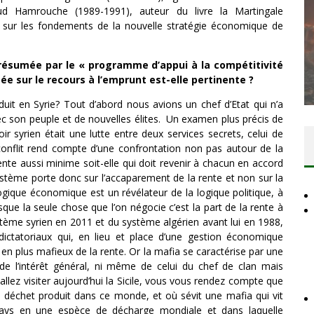
d Hamrouche (1989-1991), auteur du livre la Martingale
ar sur les fondements de la nouvelle stratégie économique de
DES ACCORDS DE PAIX SANS LE
 résumée par le « programme d’appui à la compétitivité
PEUPLE ET CONTRE LE PEUPLE
ée sur le recours à l’emprunt est-elle pertinente ?
Comité Action Palestine
3 juillet 2026
duit en Syrie? Tout d’abord nous avions un chef d’Etat qui n’a
c son peuple et de nouvelles élites. Un examen plus précis de
oir syrien était une lutte entre deux services secrets, celui de
 conflit rend compte d’une confrontation non pas autour de la
ente aussi minime soit-elle qui doit revenir à chacun en accord
système porte donc sur l’accaparement de la rente et non sur la
ique économique est un révélateur de la logique politique, à
ue la seule chose que l’on négocie c’est la part de la rente à
stème syrien en 2011 et du système algérien avant lui en 1988,
ctatoriaux qui, en lieu et place d’une gestion économique
en plus mafieux de la rente. Or la mafia se caractérise par une
 de l’intérêt général, ni même de celui du chef de clan mais
llez visiter aujourd’hui la Sicile, vous vous rendez compte que
l déchet produit dans ce monde, et où sévit une mafia qui vit
pays en une espèce de décharge mondiale et dans laquelle