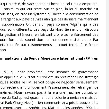
i qui a prêté, de s’accaparer les biens de celui qui a emprunté.
u minimum qui leur reste. Sur ce plan, la loi du marché est
orieuses, on crée un système qui incite à la consommation de
e l’argent aux pays pauvres afin que ces derniers maintiennent
e subordination. Or, dans un pays comme l’Algérie qui a des
endus sont différents. Les pays du Nord tiennent un discours
la gestion intérieure, en laissant croire au renforcement des
 autre forme de soumission qui maintienne le status quo. Par
ents couplée aux raisonnements de court terme face à une
 bon.
commandations du Fonds Monétaire International (FMI) en
i le FMI, qui pose problème. Cette instance de gouvernance
appel à elle. Si l’Etat qui sollicite un prêt mène une stratégie
ues solides, le FMI se voit obligé de négocier sérieusement.
qui recherchent uniquement l’assentiment de l’étranger, de
s-mêmes. Nous n’avons pas à faire à une machine qui suit un
rée du Sud qui est quasiment une colonie américaine mais qui
al Park Chung-Hee (ancien communiste) a pris le pouvoir, il a
rectement avec les Américains. Mais dans les années 1990, les