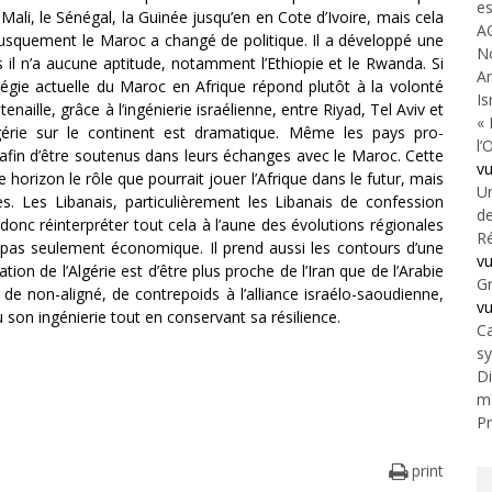
es
Mali, le Sénégal, la Guinée jusqu’en en Cote d’Ivoire, mais cela
A
brusquement le Maroc a changé de politique. Il a développé une
N
s il n’a aucune aptitude, notamment l’Ethiopie et le Rwanda. Si
An
tégie actuelle du Maroc en Afrique répond plutôt à la volonté
Is
naille, grâce à l’ingénierie israélienne, entre Riyad, Tel Aviv et
« 
lgérie sur le continent est dramatique. Même les pays pro-
l’
afin d’être soutenus dans leurs échanges avec le Maroc. Cette
v
rizon le rôle que pourrait jouer l’Afrique dans le futur, mais
Un
 Les Libanais, particulièrement les Libanais de confession
de
t donc réinterpréter tout cela à l’aune des évolutions régionales
Ré
 pas seulement économique. Il prend aussi les contours d’une
v
ion de l’Algérie est d’être plus proche de l’Iran que de l’Arabie
Gr
de non-aligné, de contrepoids à l’alliance israélo-saoudienne,
v
u son ingénierie tout en conservant sa résilience.
Ca
s
Di
m
Pr
print