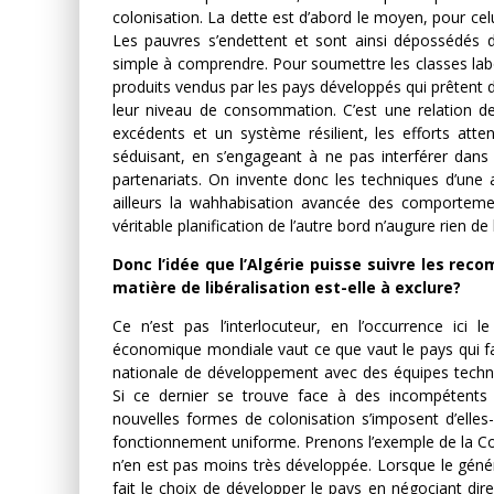
colonisation. La dette est d’abord le moyen, pour celu
Les pauvres s’endettent et sont ainsi dépossédés d
simple à comprendre. Pour soumettre les classes lab
produits vendus par les pays développés qui prêtent d
leur niveau de consommation. C’est une relation d
excédents et un système résilient, les efforts att
séduisant, en s’engageant à ne pas interférer dans 
partenariats. On invente donc les techniques d’une
ailleurs la wahhabisation avancée des comportem
véritable planification de l’autre bord n’augure rien de
Donc l’idée que l’Algérie puisse suivre les re
matière de libéralisation est-elle à exclure?
Ce n’est pas l’interlocuteur, en l’occurrence ic
économique mondiale vaut ce que vaut le pays qui fait 
nationale de développement avec des équipes techniq
Si ce dernier se trouve face à des incompétents 
nouvelles formes de colonisation s’imposent d’elle
fonctionnement uniforme. Prenons l’exemple de la Co
n’en est pas moins très développée. Lorsque le génér
fait le choix de développer le pays en négociant di