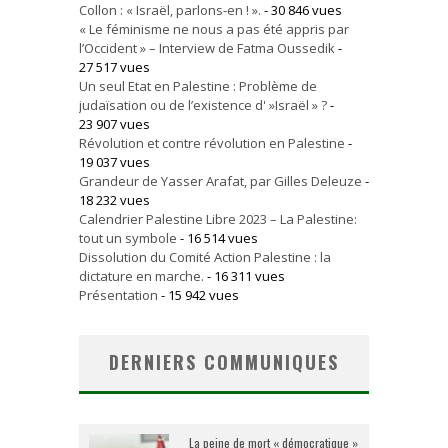
Collon : « Israël, parlons-en ! ».
- 30 846 vues
« Le féminisme ne nous a pas été appris par
l’Occident » – Interview de Fatma Oussedik
-
27 517 vues
Un seul Etat en Palestine : Problème de
judaïsation ou de l’existence d' »Israël » ?
-
23 907 vues
Révolution et contre révolution en Palestine
-
19 037 vues
Grandeur de Yasser Arafat, par Gilles Deleuze
-
18 232 vues
Calendrier Palestine Libre 2023 – La Palestine:
tout un symbole
- 16 514 vues
Dissolution du Comité Action Palestine : la
dictature en marche.
- 16 311 vues
Présentation
- 15 942 vues
DERNIERS COMMUNIQUES
La peine de mort « démocratique »