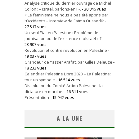
Analyse critique du dernier ouvrage de Michel
Collon : « Israël, parlons-en ! ».
- 30 846 vues
« Le féminisme ne nous a pas été appris par
l’Occident » – Interview de Fatma Oussedik
-
27 517 vues
Un seul Etat en Palestine : Problème de
judaïsation ou de l’existence d' »Israël » ?
-
23 907 vues
Révolution et contre révolution en Palestine
-
19 037 vues
Grandeur de Yasser Arafat, par Gilles Deleuze
-
18 232 vues
Calendrier Palestine Libre 2023 – La Palestine:
tout un symbole
- 16 514 vues
Dissolution du Comité Action Palestine : la
dictature en marche.
- 16 311 vues
Présentation
- 15 942 vues
A LA UNE