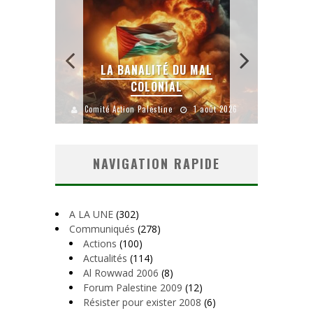
 SANS
E LE
LA BANALITÉ DU MAL
COLONIAL
Y
uillet 2026
Comité Action Palestine
1 août 2026
Comité A
NAVIGATION RAPIDE
A LA UNE
(302)
Communiqués
(278)
Actions
(100)
Actualités
(114)
Al Rowwad 2006
(8)
Forum Palestine 2009
(12)
Résister pour exister 2008
(6)