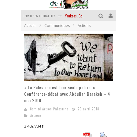
DERNIÈRES ACTUALITÉS
Yankees, Go home !
Accueil
Communiqués
Actions
Chantage terroriste
La révolution ou rien
Des accords de paix sans le peuple et contre le peuple
La guerre sioniste, la guerre démographique
La banalité du mal colonial
« La Palestine est leur seule patrie » –
Conférence-débat avec Abdullah Barakeh – 4
mai 2018
Comité Action Palestine
20 avril 2018
Actions
2 402 vues