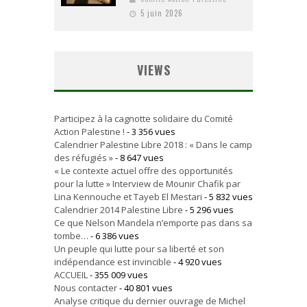
5 juin 2026
VIEWS
Participez à la cagnotte solidaire du Comité
Action Palestine !
- 3 356 vues
Calendrier Palestine Libre 2018 : « Dans le camp
des réfugiés »
- 8 647 vues
« Le contexte actuel offre des opportunités
pour la lutte » Interview de Mounir Chafik par
Lina Kennouche et Tayeb El Mestari
- 5 832 vues
Calendrier 2014 Palestine Libre
- 5 296 vues
Ce que Nelson Mandela n’emporte pas dans sa
tombe…
- 6 386 vues
Un peuple qui lutte pour sa liberté et son
indépendance est invincible
- 4 920 vues
ACCUEIL
- 355 009 vues
Nous contacter
- 40 801 vues
Analyse critique du dernier ouvrage de Michel