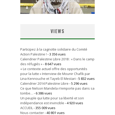
Comité Action Palestine
14 mai 2022
VIEWS
Participez à la cagnotte solidaire du Comité
Action Palestine !
- 3 356 vues
Calendrier Palestine Libre 2018 : « Dans le camp
des réfugiés »
- 8 647 vues
« Le contexte actuel offre des opportunités
pour la lutte » Interview de Mounir Chafik par
Lina Kennouche et Tayeb El Mestari
- 5 832 vues
Calendrier 2014 Palestine Libre
- 5 296 vues
Ce que Nelson Mandela n’emporte pas dans sa
tombe…
- 6 386 vues
Un peuple qui lutte pour sa liberté et son
indépendance est invincible
- 4 920 vues
ACCUEIL
- 355 009 vues
Nous contacter
- 40 801 vues