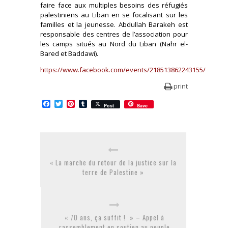
faire face aux multiples besoins des réfugiés
palestiniens au Liban en se focalisant sur les
familles et la jeunesse. Abdullah Barakeh est
responsable des centres de l’association pour
les camps situés au Nord du Liban (Nahr el-
Bared et Baddawi).
https://www.facebook.com/events/218513862243155/
print
Facebook
Twitter
Pinterest
Tumblr
Post
Save
« La marche du retour de la justice sur la
terre de Palestine »
« 70 ans, ça suffit ! » – Appel à
rassemblement en soutien au peuple