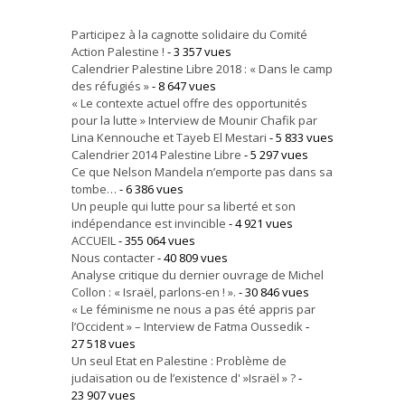
Participez à la cagnotte solidaire du Comité
Action Palestine !
- 3 357 vues
Calendrier Palestine Libre 2018 : « Dans le camp
des réfugiés »
- 8 647 vues
« Le contexte actuel offre des opportunités
pour la lutte » Interview de Mounir Chafik par
Lina Kennouche et Tayeb El Mestari
- 5 833 vues
Calendrier 2014 Palestine Libre
- 5 297 vues
Ce que Nelson Mandela n’emporte pas dans sa
tombe…
- 6 386 vues
Un peuple qui lutte pour sa liberté et son
indépendance est invincible
- 4 921 vues
ACCUEIL
- 355 064 vues
Nous contacter
- 40 809 vues
Analyse critique du dernier ouvrage de Michel
Collon : « Israël, parlons-en ! ».
- 30 846 vues
« Le féminisme ne nous a pas été appris par
l’Occident » – Interview de Fatma Oussedik
-
27 518 vues
Un seul Etat en Palestine : Problème de
judaïsation ou de l’existence d' »Israël » ?
-
23 907 vues