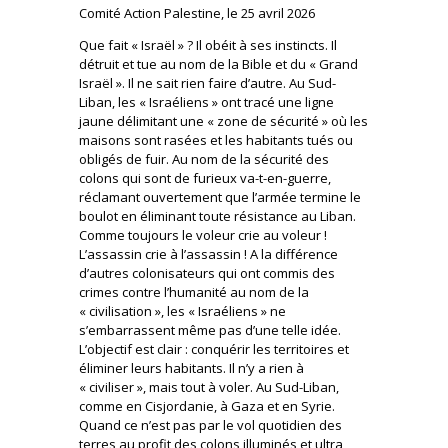
Comité Action Palestine, le 25 avril 2026
Que fait « Israël » ? Il obéit à ses instincts. Il
détruit et tue au nom de la Bible et du « Grand
Israël ». Il ne sait rien faire d’autre. Au Sud-
Liban, les « Israéliens » ont tracé une ligne
jaune délimitant une « zone de sécurité » où les
maisons sont rasées et les habitants tués ou
obligés de fuir. Au nom de la sécurité des
colons qui sont de furieux va-t-en-guerre,
réclamant ouvertement que l’armée termine le
boulot en éliminant toute résistance au Liban.
Comme toujours le voleur crie au voleur !
L’assassin crie à l’assassin ! A la différence
d’autres colonisateurs qui ont commis des
crimes contre l’humanité au nom de la
« civilisation », les « Israéliens » ne
s’embarrassent même pas d’une telle idée.
L’objectif est clair : conquérir les territoires et
éliminer leurs habitants. Il n’y a rien à
« civiliser », mais tout à voler. Au Sud-Liban,
comme en Cisjordanie, à Gaza et en Syrie.
Quand ce n’est pas par le vol quotidien des
terres au profit des colons illuminés et ultra