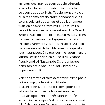
violents, c’est par les guerres et le génocide.
« Israël » a berné le monde entier avec la
solution des deux Etats. Tout le monde y a cru
ou a fait semblant d’y croire pendant que les
colons volaient des terres et que leur armée
tuait, emprisonnait, torturait ou recourait au
génocide. Au nom de la sécurité et du « Grand
Israël ». Au nom de la Bible et autres balivernes
comme couverture idéologique aux effets
criminels rarement vus dans l’histoire. Au nom
de la sécurité et de la Bible, n’importe qui et à
tout instant peut être tué. Comme récemment la
journaliste libanaise Amal Khalil ou l’enfant
Aous Hamdi Al-Nassan, de Cisjordanie, tué
dans son école par un soldat « israélien »
depuis une colline.
Voler des terres et faire accepter le crime par le
fait accompli, telle est la méthode
« israélienne ». Œil pour œil, dent pour dent,
telle est la réponse de la résistance. Les
Libanais opposent une résistance armée
acharnée. Le temps n’est plus au compromis et
à la faiblesse. Il ne faut pas céder un pouce de