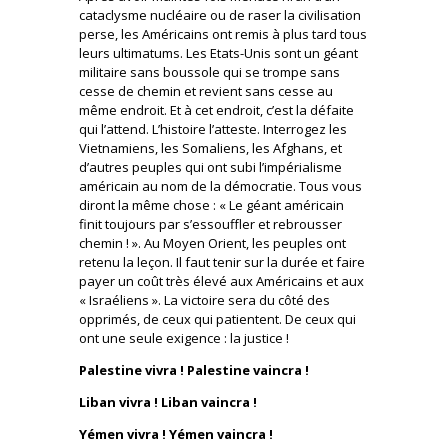
cataclysme nucléaire ou de raser la civilisation
perse, les Américains ont remis à plus tard tous
leurs ultimatums. Les Etats-Unis sont un géant
militaire sans boussole qui se trompe sans
cesse de chemin et revient sans cesse au
même endroit. Et à cet endroit, c’est la défaite
qui l’attend. L’histoire l’atteste. Interrogez les
Vietnamiens, les Somaliens, les Afghans, et
d’autres peuples qui ont subi l’impérialisme
américain au nom de la démocratie. Tous vous
diront la même chose : « Le géant américain
finit toujours par s’essouffler et rebrousser
chemin ! ». Au Moyen Orient, les peuples ont
retenu la leçon. Il faut tenir sur la durée et faire
payer un coût très élevé aux Américains et aux
« Israéliens ». La victoire sera du côté des
opprimés, de ceux qui patientent. De ceux qui
ont une seule exigence : la justice !
Palestine vivra ! Palestine vaincra !
Liban vivra ! Liban vaincra !
Yémen vivra ! Yémen vaincra !