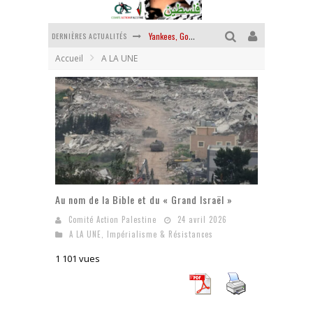
DERNIÈRES ACTUALITÉS
Yankees, Go home !
Accueil
A LA UNE
Chantage terroriste
La révolution ou rien
Des accords de paix sans le peuple et contre le peuple
La guerre sioniste, la guerre démographique
La banalité du mal colonial
Au nom de la Bible et du « Grand Israël »
Comité Action Palestine
24 avril 2026
A LA UNE
,
Impérialisme & Résistances
1 101 vues