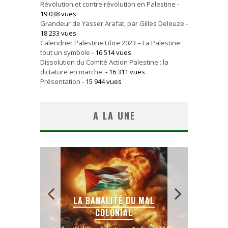
Révolution et contre révolution en Palestine
-
19 038 vues
Grandeur de Yasser Arafat, par Gilles Deleuze
-
18 233 vues
Calendrier Palestine Libre 2023 – La Palestine:
tout un symbole
- 16 514 vues
Dissolution du Comité Action Palestine : la
dictature en marche.
- 16 311 vues
Présentation
- 15 944 vues
A LA UNE
 SANS
E LE
LA BANALITÉ DU MAL
COLONIAL
Y