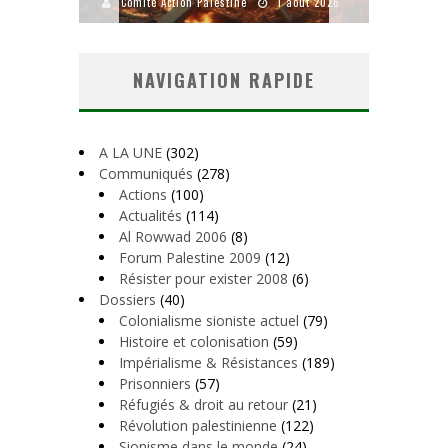
uillet 2026
Comité Action Palestine
1 août 2026
Comité A
NAVIGATION RAPIDE
A LA UNE
(302)
Communiqués
(278)
Actions
(100)
Actualités
(114)
Al Rowwad 2006
(8)
Forum Palestine 2009
(12)
Résister pour exister 2008
(6)
Dossiers
(40)
Colonialisme sioniste actuel
(79)
Histoire et colonisation
(59)
Impérialisme & Résistances
(189)
Prisonniers
(57)
Réfugiés & droit au retour
(21)
Révolution palestinienne
(122)
Sionisme dans le monde
(24)