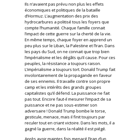
Ils n’avaient pas prévu non plus les effets
économiques et politiques de la bataille
d’Hormuz. L’augmentation des prix des
hydrocarbures a politisé tous les foyers que
compte l’humanité. Chaque famille connait
l’impact de cette guerre sur la cherté de la vie.
En même temps, chaque foyer en apprend un
peu plus sur le Liban, la Palestine et l’Iran. Dans
les pays du Sud, on ne connait que trop bien
l’impérialisme et les dégâts qu’il cause. Pour ces
peuples, la résistance a toujours raison.
L’impérialisme a toujours tort. Donald Trump fait
involontairement de la propagande en faveur
de ses ennemis. Il travaille contre son propre
camp et les intérêts des grands groupes
capitalistes qu’il défend. La puissance ne fait
pas tout. Encore faut-il mesurer l’impact de sa
puissance et ne pas sous-estimer son
adversaire ! Donald Trump bombe le torse,
gesticule, menace, mais il finit toujours par
reculer tout en criant victoire. Dans les mots, il a
gagné la guerre, dans la réalité il est piégé.
Après avoir maintes fois menacé l’Iran d’un