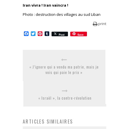
Iran vivra ! Iran vaincra !
Photo : destruction des villages au sud Liban
print
Facebook
Twitter
Pinterest
Tumblr
Post
Save
« J’ignore qui a vendu ma patrie, mais je
vois qui paie le prix »
« Israël », la contre-révolution
ARTICLES SIMILAIRES