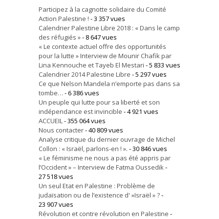
Participez à la cagnotte solidaire du Comité
Action Palestine !
- 3 357 vues
Calendrier Palestine Libre 2018 : « Dans le camp
des réfugiés »
- 8 647 vues
« Le contexte actuel offre des opportunités
pour la lutte » Interview de Mounir Chafik par
Lina Kennouche et Tayeb El Mestari
- 5 833 vues
Calendrier 2014 Palestine Libre
- 5 297 vues
Ce que Nelson Mandela n’emporte pas dans sa
tombe…
- 6 386 vues
Un peuple qui lutte pour sa liberté et son
indépendance est invincible
- 4 921 vues
ACCUEIL
- 355 064 vues
Nous contacter
- 40 809 vues
Analyse critique du dernier ouvrage de Michel
Collon : « Israël, parlons-en ! ».
- 30 846 vues
« Le féminisme ne nous a pas été appris par
l’Occident » – Interview de Fatma Oussedik
-
27 518 vues
Un seul Etat en Palestine : Problème de
judaïsation ou de l’existence d' »Israël » ?
-
23 907 vues
Révolution et contre révolution en Palestine
-