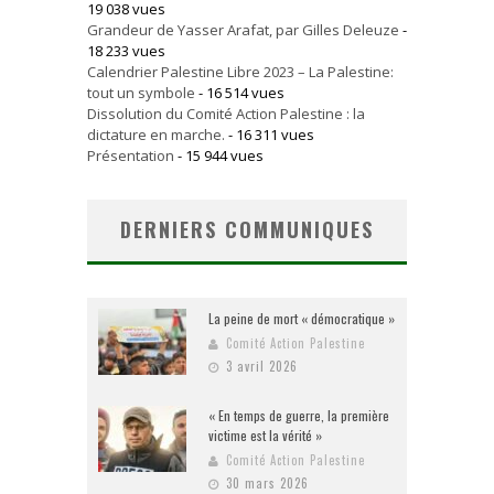
19 038 vues
Grandeur de Yasser Arafat, par Gilles Deleuze
-
18 233 vues
Calendrier Palestine Libre 2023 – La Palestine:
tout un symbole
- 16 514 vues
Dissolution du Comité Action Palestine : la
dictature en marche.
- 16 311 vues
Présentation
- 15 944 vues
DERNIERS COMMUNIQUES
La peine de mort « démocratique »
Comité Action Palestine
3 avril 2026
« En temps de guerre, la première
victime est la vérité »
Comité Action Palestine
30 mars 2026