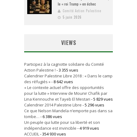
le « roi Trump » en échec
Comité Action Palestine
5 juin 2026
VIEWS
Participez à la cagnotte solidaire du Comité
Action Palestine !
- 3 355 vues
Calendrier Palestine Libre 2018 : « Dans le camp
des réfugiés »
- 8 642 vues
« Le contexte actuel offre des opportunités
pour la lutte » Interview de Mounir Chafik par
Lina Kennouche et Tayeb El Mestari
- 5 829 vues
Calendrier 2014 Palestine Libre
- 5 296 vues
Ce que Nelson Mandela n’emporte pas dans sa
tombe…
- 6 386 vues
Un peuple qui lutte pour sa liberté et son
indépendance est invincible
- 4 919 vues
ACCUEIL
- 354 930 vues