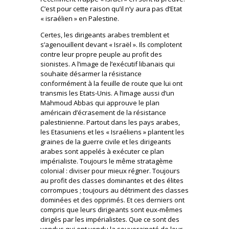
C’est pour cette raison qu’il n’y aura pas d’Etat
« israélien » en Palestine.
Certes, les dirigeants arabes tremblent et
s’agenouillent devant « Israël ». Ils complotent
contre leur propre peuple au profit des
sionistes. A l’image de l’exécutif libanais qui
souhaite désarmer la résistance
conformément à la feuille de route que lui ont
transmis les Etats-Unis. A l’image aussi d’un
Mahmoud Abbas qui approuve le plan
américain d’écrasement de la résistance
palestinienne. Partout dans les pays arabes,
les Etasuniens et les « Israéliens » plantent les
graines de la guerre civile et les dirigeants
arabes sont appelés à exécuter ce plan
impérialiste. Toujours le même stratagème
colonial : diviser pour mieux régner. Toujours
au profit des classes dominantes et des élites
corrompues ; toujours au détriment des classes
dominées et des opprimés. Et ces derniers ont
compris que leurs dirigeants sont eux-mêmes
dirigés par les impérialistes. Que ce sont des
vendus qui ont vendu la souveraineté de leur