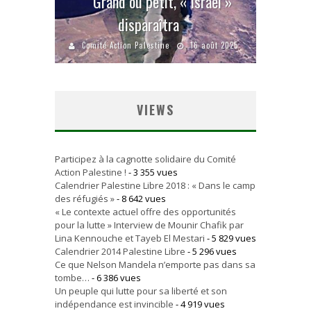
Grand ou petit, « Israël »
disparaîtra
Comité Action Palestine
16 août 2025
VIEWS
Participez à la cagnotte solidaire du Comité
Action Palestine !
- 3 355 vues
Calendrier Palestine Libre 2018 : « Dans le camp
des réfugiés »
- 8 642 vues
« Le contexte actuel offre des opportunités
pour la lutte » Interview de Mounir Chafik par
Lina Kennouche et Tayeb El Mestari
- 5 829 vues
Calendrier 2014 Palestine Libre
- 5 296 vues
Ce que Nelson Mandela n’emporte pas dans sa
tombe…
- 6 386 vues
Un peuple qui lutte pour sa liberté et son
indépendance est invincible
- 4 919 vues