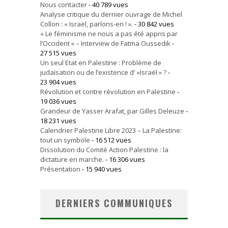
Nous contacter
- 40 789 vues
Analyse critique du dernier ouvrage de Michel
Collon : « Israël, parlons-en ! ».
- 30 842 vues
« Le féminisme ne nous a pas été appris par
l’Occident » – Interview de Fatma Oussedik
-
27 515 vues
Un seul Etat en Palestine : Problème de
judaïsation ou de l’existence d' »Israël » ?
-
23 904 vues
Révolution et contre révolution en Palestine
-
19 036 vues
Grandeur de Yasser Arafat, par Gilles Deleuze
-
18 231 vues
Calendrier Palestine Libre 2023 – La Palestine:
tout un symbole
- 16 512 vues
Dissolution du Comité Action Palestine : la
dictature en marche.
- 16 306 vues
Présentation
- 15 940 vues
DERNIERS COMMUNIQUES