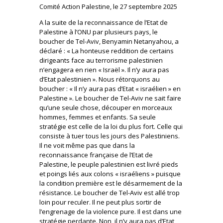
Comité Action Palestine, le 27 septembre 2025
A la suite de la reconnaissance de l’Etat de
Palestine à l’ONU par plusieurs pays, le
boucher de Tel-Aviv, Benyamin Netanyahou, a
déclaré : « La honteuse reddition de certains
dirigeants face au terrorisme palestinien
n’engagera en rien « Israël ». Il n’y aura pas
d’Etat palestinien ». Nous rétorquons au
boucher : « Il n’y aura pas d’Etat « israélien » en
Palestine ». Le boucher de Tel-Aviv ne sait faire
qu’une seule chose, découper en morceaux
hommes, femmes et enfants. Sa seule
stratégie est celle de la loi du plus fort. Celle qui
consiste à tuer tous les jours des Palestiniens.
Il ne voit même pas que dans la
reconnaissance française de l’Etat de
Palestine, le peuple palestinien est livré pieds
et poings liés aux colons « israéliens » puisque
la condition première est le désarmement de la
résistance. Le boucher de Tel-Aviv est allé trop
loin pour reculer. Il ne peut plus sortir de
l’engrenage de la violence pure. Il est dans une
stratégie perdante. Non, il n’y aura pas d’Etat