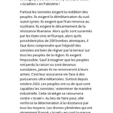
« israélien » en Palestine !
Partout les sionistes exigent la reddition des
peuples. Ils exigent la démilitarisation du sud-
ouest syrien. Ils exigent que l’Iran renonce au
nucléaire. Ils exigent le désarmement de la
résistance libanaise. Alors qu’ils sont surarmés
par les Etats-Unis et l’Europe, alors qu’ils
possèdent plus de 200 bombes atomiques, il
faut donc comprendre que l’objectif des
sionistes est bien de régner par la terreur sur
tous les peuples de la région. Ils exigent
l’impossible. Sauf à imaginer que les peuples
ont perdu la raison ou sont devenus
suicidaires, jamais ils ne renonceront à leurs
armes. C’est leur assurance vie face à des
puissances ultra militarisées. Surtout depuis
octobre 2023. Les peuples ont vu de quoi sont
capables les sionistes : exterminer de manière
industrielle. Cette stratégie se retournera
contre « Israël ». Au lieu de faire peur, elle
renforce la détermination à la résistance par
tous les moyens. Les drones yéménites qui ont
récemment frappé « Israël » en sont la preuve.