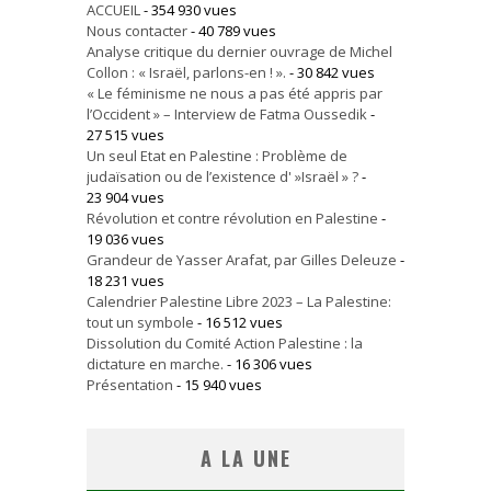
ACCUEIL
- 354 930 vues
Nous contacter
- 40 789 vues
Analyse critique du dernier ouvrage de Michel
Collon : « Israël, parlons-en ! ».
- 30 842 vues
« Le féminisme ne nous a pas été appris par
l’Occident » – Interview de Fatma Oussedik
-
27 515 vues
Un seul Etat en Palestine : Problème de
judaïsation ou de l’existence d' »Israël » ?
-
23 904 vues
Révolution et contre révolution en Palestine
-
19 036 vues
Grandeur de Yasser Arafat, par Gilles Deleuze
-
18 231 vues
Calendrier Palestine Libre 2023 – La Palestine:
tout un symbole
- 16 512 vues
Dissolution du Comité Action Palestine : la
dictature en marche.
- 16 306 vues
Présentation
- 15 940 vues
A LA UNE