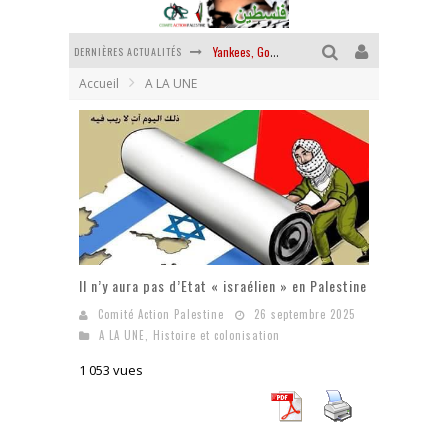
DERNIÈRES ACTUALITÉS
Yankees, Go home !
Accueil
A LA UNE
Chantage terroriste
La révolution ou rien
Des accords de paix sans le peuple et contre le peuple
La guerre sioniste, la guerre démographique
La banalité du mal colonial
Il n’y aura pas d’Etat « israélien » en Palestine
Comité Action Palestine
26 septembre 2025
A LA UNE
,
Histoire et colonisation
1 053 vues