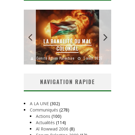
 SANS
E LE
LA BANALITÉ DU MAL
COLONIAL
Y
uillet 2026
Comité Action Palestine
1 août 2026
Comité A
NAVIGATION RAPIDE
A LA UNE
(302)
Communiqués
(278)
Actions
(100)
Actualités
(114)
Al Rowwad 2006
(8)