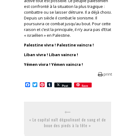
active tout est possible. Le peuple palestinien
est confronté à la situation la plus tragique :
combattre ou se laisser détruire. Il a déjà choisi.
Depuis un siècle il combat le sionisme. Il
poursuivra ce combat jusqu’au bout. Pour cette
raison et c’est la principale, il n’y aura pas d’Etat
« israélien » en Palestine.
Palestine vivra ! Palestine vaincra !
Liban vivra ! Liban vaincra !
Yémen vivra ! Yémen vaincra !
print
Facebook
Twitter
Pinterest
Tumblr
Post
Save
« Le capital naît dégoulinant de sang et de
boue des pieds à la tête »