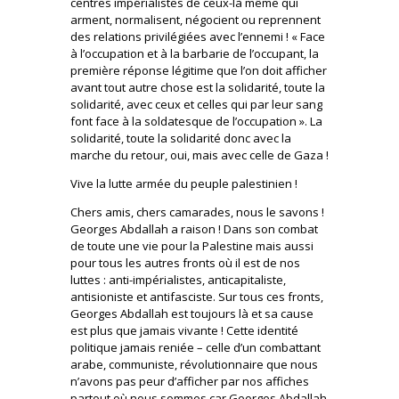
centres impérialistes de ceux-là même qui
arment, normalisent, négocient ou reprennent
des relations privilégiées avec l’ennemi ! « Face
à l’occupation et à la barbarie de l’occupant, la
première réponse légitime que l’on doit afficher
avant tout autre chose est la solidarité, toute la
solidarité, avec ceux et celles qui par leur sang
font face à la soldatesque de l’occupation ». La
solidarité, toute la solidarité donc avec la
marche du retour, oui, mais avec celle de Gaza !
Vive la lutte armée du peuple palestinien !
Chers amis, chers camarades, nous le savons !
Georges Abdallah a raison ! Dans son combat
de toute une vie pour la Palestine mais aussi
pour tous les autres fronts où il est de nos
luttes : anti-impérialistes, anticapitaliste,
antisioniste et antifasciste. Sur tous ces fronts,
Georges Abdallah est toujours là et sa cause
est plus que jamais vivante ! Cette identité
politique jamais reniée – celle d’un combattant
arabe, communiste, révolutionnaire que nous
n’avons pas peur d’afficher par nos affiches
partout où nous sommes car Georges Abdallah