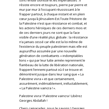
sont l’entité sioniste et les impérialistes : il
résiste encore et toujours, pierre par pierre et
mur par mur à l’occupant réussissant à le
frapper partout, à chaque instant et en plein
cœur jusqu’à Jérusalem-Est.Toute l’Histoire de
la Palestine n’est que résistance et combat, et
les actions héroïques de ces derniers mois et
de ces derniers jours ne sont que la face
visible d’une réalité plus globale : la résistance
n’a jamais cessé car elle est la loi même de
l’existence du peuple palestinien mais elle est
aujourd’hui assumée par une nouvelle
génération de combattants « indomptables
lions » qui par leur lutte armée reprennent le
flambeau de la lutte de libération nationale,
frappent l’ennemi partout où il se trouve et
démontrent jusque dans leur sang que « La
Palestine vivra » et que certainement,
assurément, indéniablement, inéluctablement,
« La Palestine vaincra ! ».
Palestine vivra ! Palestine vaincra ! Libérez
Georges Abdallah !
Chers camarades, nous le savons ! Georges