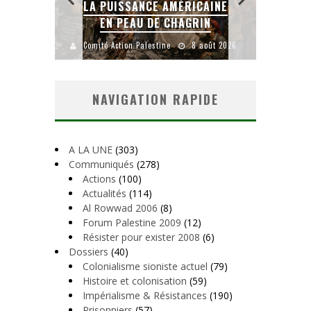
CAINE
LA BANALITÉ DU MAL
IN
COLONIAL
Y
août 2026
Comité Action Palestine
1 août 2026
Comité A
NAVIGATION RAPIDE
A LA UNE
(303)
Communiqués
(278)
Actions
(100)
Actualités
(114)
Al Rowwad 2006
(8)
Forum Palestine 2009
(12)
Résister pour exister 2008
(6)
Dossiers
(40)
Colonialisme sioniste actuel
(79)
Histoire et colonisation
(59)
Impérialisme & Résistances
(190)
Prisonniers
(57)