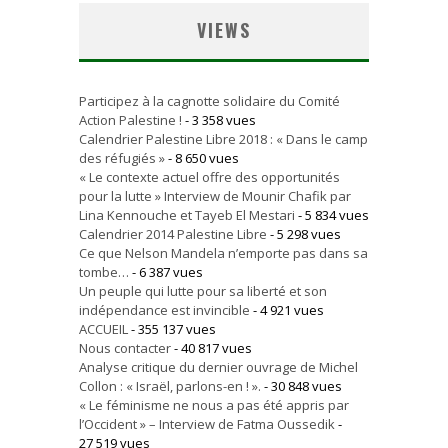
VIEWS
Participez à la cagnotte solidaire du Comité
Action Palestine !
- 3 358 vues
Calendrier Palestine Libre 2018 : « Dans le camp
des réfugiés »
- 8 650 vues
« Le contexte actuel offre des opportunités
pour la lutte » Interview de Mounir Chafik par
Lina Kennouche et Tayeb El Mestari
- 5 834 vues
Calendrier 2014 Palestine Libre
- 5 298 vues
Ce que Nelson Mandela n’emporte pas dans sa
tombe…
- 6 387 vues
Un peuple qui lutte pour sa liberté et son
indépendance est invincible
- 4 921 vues
ACCUEIL
- 355 137 vues
Nous contacter
- 40 817 vues
Analyse critique du dernier ouvrage de Michel
Collon : « Israël, parlons-en ! ».
- 30 848 vues
« Le féminisme ne nous a pas été appris par
l’Occident » – Interview de Fatma Oussedik
-
27 519 vues