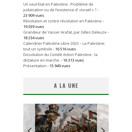
Un seul Etat en Palestine : Problème de
judaïsation ou de l’existence d' »Israël » ?
-
23 909 vues
Révolution et contre révolution en Palestine
-
19 039 vues
Grandeur de Yasser Arafat, par Gilles Deleuze
-
18 234 vues
Calendrier Palestine Libre 2023 – La Palestine:
tout un symbole
- 16 516 vues
Dissolution du Comité Action Palestine : la
dictature en marche.
- 16 313 vues
Présentation
- 15 949 vues
A LA UNE