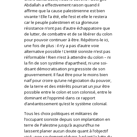
Abdallah a effectivement raison quand il
affirme que la cause palestinienne est bien
vivante ! Elle l’a été, elle l’est et elle le restera
car le peuple palestinien et sa glorieuse
résistance n’ont pas d’autre échappatoire que
de lutter, de combattre et de se libérer du colon
pour pouvoir continuer à être. Répétons-le ici,
une fois de plus : il n’y a pas d’autre voie
alternative possible ! L’entité sioniste n’est pas
réformable ! Rien n’est à attendre du colon – ni
la fin de son système d’apartheid, ni une soi-
disant démocratisation progressiste de son
gouvernement. Il faut être pour le moins bien
naïf pour croire qu’une négociation du pouvoir,
de la terre et des intérêts pourrait un jour être
possible entre le colon et son colonisé, entre le
dominant et l’opprimé dans ce rapport
d’anéantissement qu’est le système colonial.
Tous les choix politiques et militaires de
l’occupant sioniste depuis son implantation en
terre de Palestine jusqu’à aujourd’hui ne
laissent planer aucun doute quant à l’objectif
visé : non seulement réduire à néant la lutte du