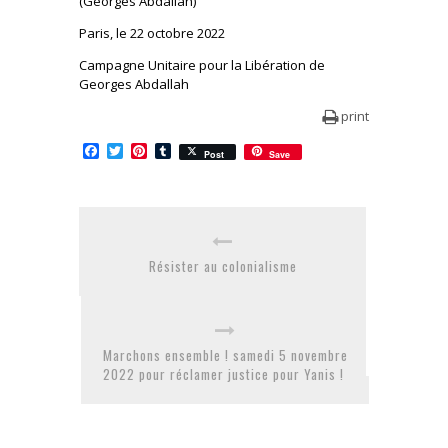
(Georges Abdallah)
Paris, le 22 octobre 2022
Campagne Unitaire pour la Libération de
Georges Abdallah
print
Facebook
Twitter
Pinterest
Tumblr
Post
Save
Résister au colonialisme
Marchons ensemble ! samedi 5 novembre
2022 pour réclamer justice pour Yanis !