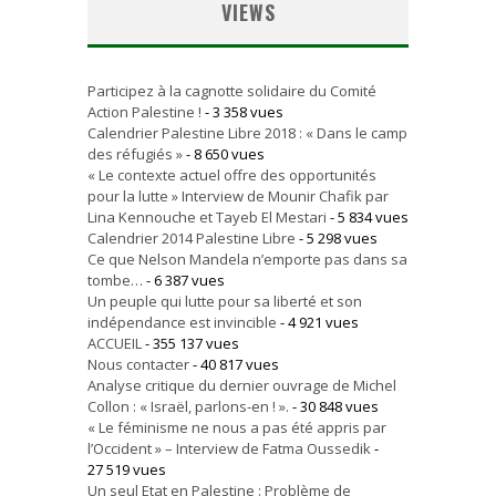
VIEWS
Participez à la cagnotte solidaire du Comité
Action Palestine !
- 3 358 vues
Calendrier Palestine Libre 2018 : « Dans le camp
des réfugiés »
- 8 650 vues
« Le contexte actuel offre des opportunités
pour la lutte » Interview de Mounir Chafik par
Lina Kennouche et Tayeb El Mestari
- 5 834 vues
Calendrier 2014 Palestine Libre
- 5 298 vues
Ce que Nelson Mandela n’emporte pas dans sa
tombe…
- 6 387 vues
Un peuple qui lutte pour sa liberté et son
indépendance est invincible
- 4 921 vues
ACCUEIL
- 355 137 vues
Nous contacter
- 40 817 vues
Analyse critique du dernier ouvrage de Michel
Collon : « Israël, parlons-en ! ».
- 30 848 vues
« Le féminisme ne nous a pas été appris par
l’Occident » – Interview de Fatma Oussedik
-
27 519 vues
Un seul Etat en Palestine : Problème de