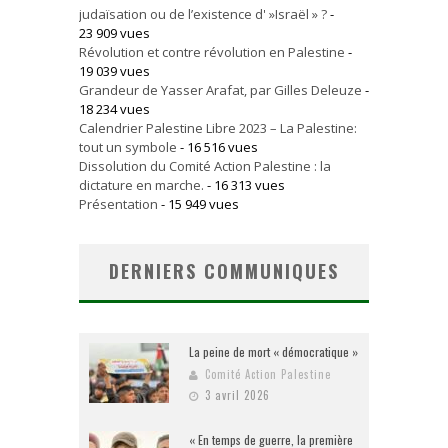
judaïsation ou de l’existence d' »Israël » ?
-
23 909 vues
Révolution et contre révolution en Palestine
-
19 039 vues
Grandeur de Yasser Arafat, par Gilles Deleuze
-
18 234 vues
Calendrier Palestine Libre 2023 – La Palestine:
tout un symbole
- 16 516 vues
Dissolution du Comité Action Palestine : la
dictature en marche.
- 16 313 vues
Présentation
- 15 949 vues
DERNIERS COMMUNIQUES
La peine de mort « démocratique »
Comité Action Palestine
3 avril 2026
« En temps de guerre, la première