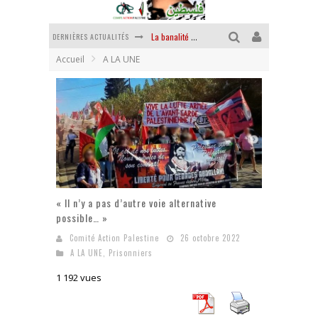
DERNIÈRES ACTUALITÉS
Yankees, Go home !
Accueil
A LA UNE
Chantage terroriste
La révolution ou rien
Des accords de paix sans le peuple et contre le peuple
La puissance américaine en peau de chagrin
La banalité du mal colonial
« Il n’y a pas d’autre voie alternative
possible… »
Comité Action Palestine
26 octobre 2022
A LA UNE
,
Prisonniers
1 192 vues