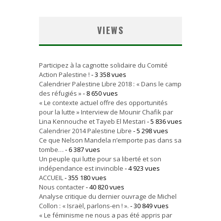
VIEWS
Participez à la cagnotte solidaire du Comité
Action Palestine !
- 3 358 vues
Calendrier Palestine Libre 2018 : « Dans le camp
des réfugiés »
- 8 650 vues
« Le contexte actuel offre des opportunités
pour la lutte » Interview de Mounir Chafik par
Lina Kennouche et Tayeb El Mestari
- 5 836 vues
Calendrier 2014 Palestine Libre
- 5 298 vues
Ce que Nelson Mandela n’emporte pas dans sa
tombe…
- 6 387 vues
Un peuple qui lutte pour sa liberté et son
indépendance est invincible
- 4 923 vues
ACCUEIL
- 355 180 vues
Nous contacter
- 40 820 vues
Analyse critique du dernier ouvrage de Michel
Collon : « Israël, parlons-en ! ».
- 30 849 vues
« Le féminisme ne nous a pas été appris par