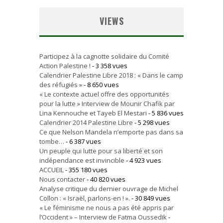
VIEWS
Participez à la cagnotte solidaire du Comité
Action Palestine !
- 3 358 vues
Calendrier Palestine Libre 2018 : « Dans le camp
des réfugiés »
- 8 650 vues
« Le contexte actuel offre des opportunités
pour la lutte » Interview de Mounir Chafik par
Lina Kennouche et Tayeb El Mestari
- 5 836 vues
Calendrier 2014 Palestine Libre
- 5 298 vues
Ce que Nelson Mandela n’emporte pas dans sa
tombe…
- 6 387 vues
Un peuple qui lutte pour sa liberté et son
indépendance est invincible
- 4 923 vues
ACCUEIL
- 355 180 vues
Nous contacter
- 40 820 vues
Analyse critique du dernier ouvrage de Michel
Collon : « Israël, parlons-en ! ».
- 30 849 vues
« Le féminisme ne nous a pas été appris par
l’Occident » – Interview de Fatma Oussedik
-