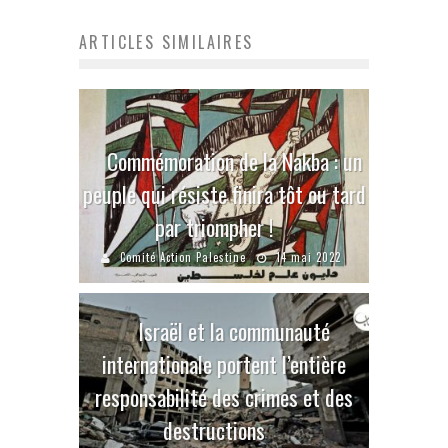
ARTICLES SIMILAIRES
Commémoration de la Nakba : un
peuple qui résiste finira tôt ou tard
par triompher !
Comité Action Palestine
14 mai 2022
Israël et la communauté
internationale portent l’entière
responsabilité des crimes et des
destructions