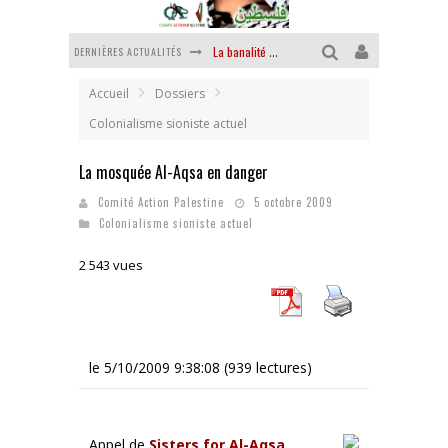
La banalité du mal colonial
DERNIÈRES ACTUALITÉS
Yankees, Go home !
Accueil
Dossiers
Chantage terroriste
Colonialisme sioniste actuel
La révolution ou rien
La mosquée Al-Aqsa en danger
Des accords de paix sans le peuple et contre le peuple
Comité Action Palestine
5 octobre 2009
Colonialisme sioniste actuel
La puissance américaine en peau de chagrin
2 543 vues
le 5/10/2009 9:38:08 (939 lectures)
Appel de
Sisters for Al-Aqsa
.