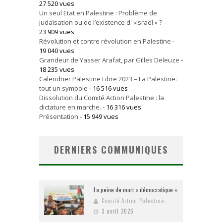
27 520 vues
Un seul Etat en Palestine : Problème de
judaïsation ou de l’existence d' »Israël » ?
-
23 909 vues
Révolution et contre révolution en Palestine
-
19 040 vues
Grandeur de Yasser Arafat, par Gilles Deleuze
-
18 235 vues
Calendrier Palestine Libre 2023 – La Palestine:
tout un symbole
- 16 516 vues
Dissolution du Comité Action Palestine : la
dictature en marche.
- 16 316 vues
Présentation
- 15 949 vues
DERNIERS COMMUNIQUES
La peine de mort « démocratique »
Comité Action Palestine
3 avril 2026