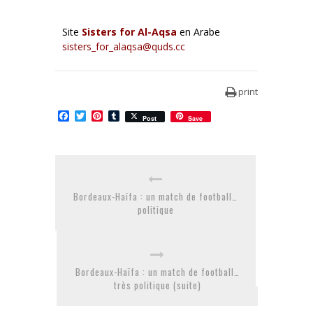
Site
Sisters for Al-Aqsa
en Arabe
sisters_for_alaqsa@quds.cc
print
Facebook
Twitter
Pinterest
Tumblr
Post
Save
Bordeaux-Haïfa : un match de football…
politique
Bordeaux-Haïfa : un match de football…
très politique (suite)