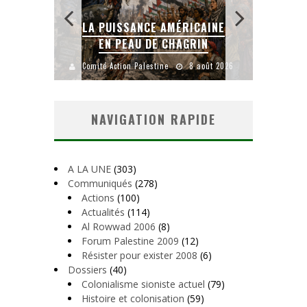
 AMÉRICAINE
LA BANALITÉ DU MAL
E CHAGRIN
COLONIAL
ine
8 août 2026
Comité Action Palestine
1 août 2026
NAVIGATION RAPIDE
A LA UNE
(303)
Communiqués
(278)
Actions
(100)
Actualités
(114)
Al Rowwad 2006
(8)
Forum Palestine 2009
(12)
Résister pour exister 2008
(6)
Dossiers
(40)
Colonialisme sioniste actuel
(79)
Histoire et colonisation
(59)