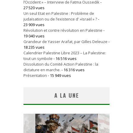
l’Occident » – Interview de Fatma Oussedik
-
27 520 vues
Un seul Etat en Palestine : Problème de
judaïsation ou de l’existence d' »Israël » ?
-
23 909 vues
Révolution et contre révolution en Palestine
-
19 040 vues
Grandeur de Yasser Arafat, par Gilles Deleuze
-
18 235 vues
Calendrier Palestine Libre 2023 – La Palestine:
tout un symbole
- 16 516 vues
Dissolution du Comité Action Palestine : la
dictature en marche.
- 16 316 vues
Présentation
- 15 949 vues
A LA UNE