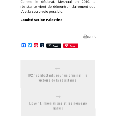
Comme le déclarait Meshaal en 2010, la
résistance vient de démontrer clairement que
c’est la seule voie possible.
Comité Action Palestine
print
Facebook
Twitter
Pinterest
Tumblr
Post
Save
1027 combattants pour un criminel : la
victoire de la résistance
Libye : L’impérialisme et les nouveaux
harkis