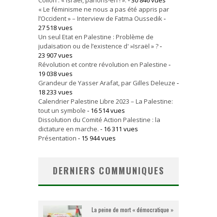
Collon : « Israël, parlons-en ! ».
- 30 846 vues
« Le féminisme ne nous a pas été appris par
l’Occident » – Interview de Fatma Oussedik
-
27 518 vues
Un seul Etat en Palestine : Problème de
judaïsation ou de l’existence d' »Israël » ?
-
23 907 vues
Révolution et contre révolution en Palestine
-
19 038 vues
Grandeur de Yasser Arafat, par Gilles Deleuze
-
18 233 vues
Calendrier Palestine Libre 2023 – La Palestine:
tout un symbole
- 16 514 vues
Dissolution du Comité Action Palestine : la
dictature en marche.
- 16 311 vues
Présentation
- 15 944 vues
DERNIERS COMMUNIQUES
La peine de mort « démocratique »