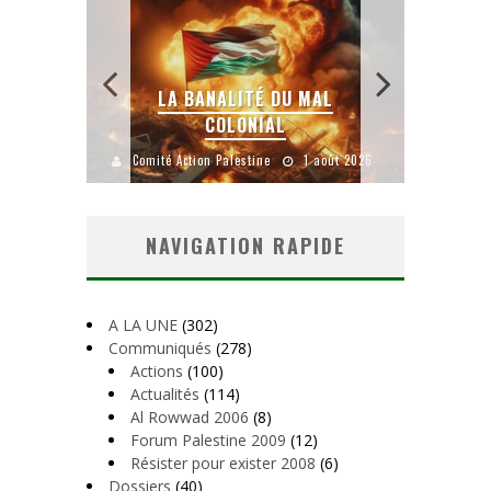
 SANS
E LE
LA BANALITÉ DU MAL
COLONIAL
Y
uillet 2026
Comité Action Palestine
1 août 2026
Comité A
NAVIGATION RAPIDE
A LA UNE
(302)
Communiqués
(278)
Actions
(100)
Actualités
(114)
Al Rowwad 2006
(8)
Forum Palestine 2009
(12)
Résister pour exister 2008
(6)
Dossiers
(40)