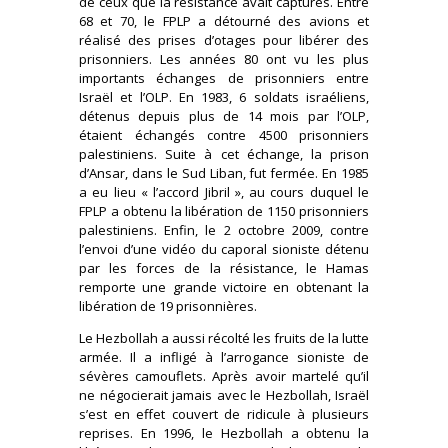
de ceux que la résistance avait capturés. Entre
68 et 70, le FPLP a détourné des avions et
réalisé des prises d’otages pour libérer des
prisonniers. Les années 80 ont vu les plus
importants échanges de prisonniers entre
Israël et l’OLP. En 1983, 6 soldats israéliens,
détenus depuis plus de 14 mois par l’OLP,
étaient échangés contre 4500 prisonniers
palestiniens. Suite à cet échange, la prison
d’Ansar, dans le Sud Liban, fut fermée. En 1985
a eu lieu « l’accord Jibril », au cours duquel le
FPLP a obtenu la libération de 1150 prisonniers
palestiniens. Enfin, le 2 octobre 2009, contre
l’envoi d’une vidéo du caporal sioniste détenu
par les forces de la résistance, le Hamas
remporte une grande victoire en obtenant la
libération de 19 prisonnières.
Le Hezbollah a aussi récolté les fruits de la lutte
armée. Il a infligé à l’arrogance sioniste de
sévères camouflets. Après avoir martelé qu’il
ne négocierait jamais avec le Hezbollah, Israël
s’est en effet couvert de ridicule à plusieurs
reprises. En 1996, le Hezbollah a obtenu la