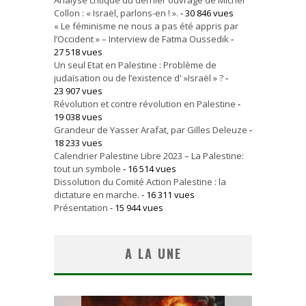
Analyse critique du dernier ouvrage de Michel
Collon : « Israël, parlons-en ! ».
- 30 846 vues
« Le féminisme ne nous a pas été appris par
l’Occident » – Interview de Fatma Oussedik
-
27 518 vues
Un seul Etat en Palestine : Problème de
judaïsation ou de l’existence d' »Israël » ?
-
23 907 vues
Révolution et contre révolution en Palestine
-
19 038 vues
Grandeur de Yasser Arafat, par Gilles Deleuze
-
18 233 vues
Calendrier Palestine Libre 2023 – La Palestine:
tout un symbole
- 16 514 vues
Dissolution du Comité Action Palestine : la
dictature en marche.
- 16 311 vues
Présentation
- 15 944 vues
A LA UNE