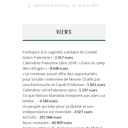
Comité Action Palestine
10 mars 2013
VIEWS
Participez à la cagnotte solidaire du Comité
Action Palestine !
- 3 357 vues
Calendrier Palestine Libre 2018 : « Dans le camp
des réfugiés »
- 8 648 vues
« Le contexte actuel offre des opportunités
pour la lutte » Interview de Mounir Chafik par
Lina Kennouche et Tayeb El Mestari
- 5 833 vues
Calendrier 2014 Palestine Libre
- 5 297 vues
Ce que Nelson Mandela n’emporte pas dans sa
tombe…
- 6 386 vues
Un peuple qui lutte pour sa liberté et son
indépendance est invincible
- 4 921 vues
ACCUEIL
- 355 068 vues
Nous contacter
- 40 809 vues