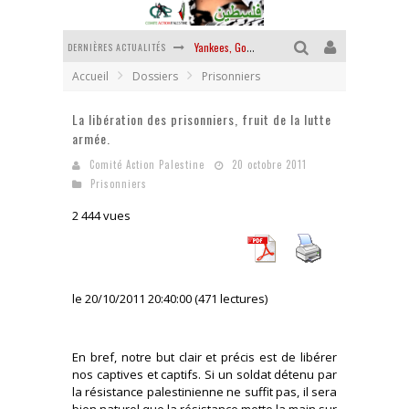
DERNIÈRES ACTUALITÉS
Yankees, Go home !
Accueil
Dossiers
Prisonniers
Chantage terroriste
La libération des prisonniers, fruit de la lutte
La révolution ou rien
armée.
Des accords de paix sans le peuple et contre le peuple
Comité Action Palestine
20 octobre 2011
Prisonniers
La guerre sioniste, la guerre démographique
2 444 vues
La banalité du mal colonial
le 20/10/2011 20:40:00 (471 lectures)
En bref, notre but clair et précis est de libérer
nos captives et captifs. Si un soldat détenu par
la résistance palestinienne ne suffit pas, il sera
bien naturel que la résistance mette la main sur