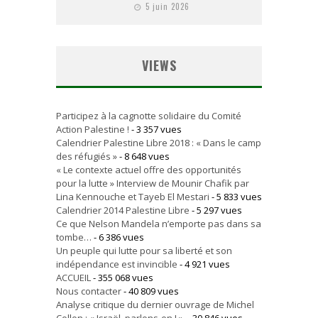
5 juin 2026
VIEWS
Participez à la cagnotte solidaire du Comité
Action Palestine !
- 3 357 vues
Calendrier Palestine Libre 2018 : « Dans le camp
des réfugiés »
- 8 648 vues
« Le contexte actuel offre des opportunités
pour la lutte » Interview de Mounir Chafik par
Lina Kennouche et Tayeb El Mestari
- 5 833 vues
Calendrier 2014 Palestine Libre
- 5 297 vues
Ce que Nelson Mandela n’emporte pas dans sa
tombe…
- 6 386 vues
Un peuple qui lutte pour sa liberté et son
indépendance est invincible
- 4 921 vues
ACCUEIL
- 355 068 vues
Nous contacter
- 40 809 vues
Analyse critique du dernier ouvrage de Michel