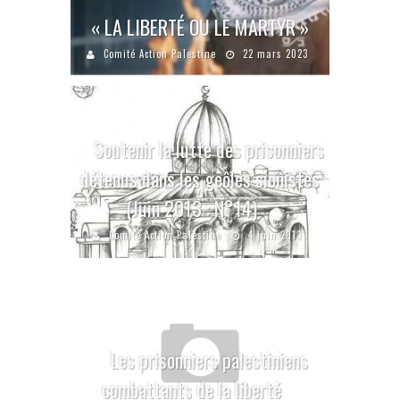
« LA LIBERTÉ OU LE MARTYR »
Comité Action Palestine
22 mars 2023
Soutenir la lutte des prisonniers
détenus dans les geôles sionistes
(Juin 2013 : N°14)
Comité Action Palestine
4 juin 2013
Les prisonniers palestiniens
combattants de la liberté