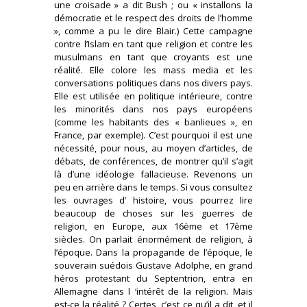
une croisade » a dit Bush ; ou « installons la
démocratie et le respect des droits de l’homme
», comme a pu le dire Blair.) Cette campagne
contre l’Islam en tant que religion et contre les
musulmans en tant que croyants est une
réalité. Elle colore les mass media et les
conversations politiques dans nos divers pays.
Elle est utilisée en politique intérieure, contre
les minorités dans nos pays européens
(comme les habitants des « banlieues », en
France, par exemple). C’est pourquoi il est une
nécessité, pour nous, au moyen d’articles, de
débats, de conférences, de montrer qu’il s’agit
là d’une idéologie fallacieuse. Revenons un
peu en arrière dans le temps. Si vous consultez
les ouvrages d’ histoire, vous pourrez lire
beaucoup de choses sur les guerres de
religion, en Europe, aux 16ème et 17ème
siècles. On parlait énormément de religion, à
l’époque. Dans la propagande de l’époque, le
souverain suédois Gustave Adolphe, en grand
héros protestant du Septentrion, entra en
Allemagne dans l ‘intérêt de la religion. Mais
est-ce la réalité ? Certes, c’est ce qu’il a dit, et il