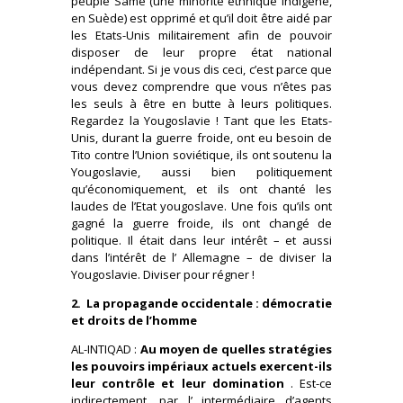
peuple Same (une minorité ethnique indigène,
en Suède) est opprimé et qu’il doit être aidé par
les Etats-Unis militairement afin de pouvoir
disposer de leur propre état national
indépendant. Si je vous dis ceci, c’est parce que
vous devez comprendre que vous n’êtes pas
les seuls à être en butte à leurs politiques.
Regardez la Yougoslavie ! Tant que les Etats-
Unis, durant la guerre froide, ont eu besoin de
Tito contre l’Union soviétique, ils ont soutenu la
Yougoslavie, aussi bien politiquement
qu’économiquement, et ils ont chanté les
laudes de l’Etat yougoslave. Une fois qu’ils ont
gagné la guerre froide, ils ont changé de
politique. Il était dans leur intérêt – et aussi
dans l’intérêt de l’ Allemagne – de diviser la
Yougoslavie. Diviser pour régner !
2. La propagande occidentale : démocratie
et droits de l’homme
AL-INTIQAD :
Au moyen de quelles stratégies
les pouvoirs impériaux actuels exercent-ils
leur contrôle et leur domination
. Est-ce
indirectement, par l’ intermédiaire d’agents