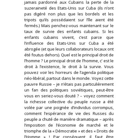
jamais pardonné aux Cubains la perte de la
suzeraineté des Etats-Unis sur Cuba (ils n’ont
pas digéré non plus que les bordels et les
tripots qu’ils possédaient sur l’île aient été
fermés.) Mais penchez-vous maintenant sur le
taux de survie des enfants cubains. Si les
enfants cubains vivent, c’est parce que
l’influence des Etats-Unis sur Cuba a été
abrogée (et que leurs collaborateurs locaux ont
été foutus dehors). Quel est le principal droit de
l’homme ? Le principal droit de l’homme, c’ est le
droit à l’existence, le droit à la survie. Vous
pouvez voir les horreurs de l’agenda politique
néo-libéral, partout dans le monde. Voyez cette
pauvre Russie – je n’étais pas particulièrement
un fan des politiques soviétiques, peut-être
vous en seriez-vous douté ? – voyez comment
la richesse collective du peuple russe a été
volée par une poignée d’individus corrompus,
comment l’espérance de vie des Russes du
peuple a chuté de manière dramatique – après
l’imposition de l’économie de marché et le
triomphe de la « Démocratie » et des « Droits de
l’Homme » ! Par conséquent, il faut être