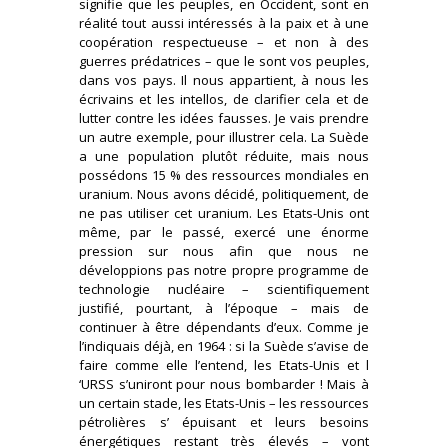
signifie que les peuples, en Occident, sont en
réalité tout aussi intéressés à la paix et à une
coopération respectueuse – et non à des
guerres prédatrices – que le sont vos peuples,
dans vos pays. Il nous appartient, à nous les
écrivains et les intellos, de clarifier cela et de
lutter contre les idées fausses. Je vais prendre
un autre exemple, pour illustrer cela. La Suède
a une population plutôt réduite, mais nous
possédons 15 % des ressources mondiales en
uranium. Nous avons décidé, politiquement, de
ne pas utiliser cet uranium. Les Etats-Unis ont
même, par le passé, exercé une énorme
pression sur nous afin que nous ne
développions pas notre propre programme de
technologie nucléaire – scientifiquement
justifié, pourtant, à l’époque – mais de
continuer à être dépendants d’eux. Comme je
l’indiquais déjà, en 1964 : si la Suède s’avise de
faire comme elle l’entend, les Etats-Unis et l
‘URSS s’uniront pour nous bombarder ! Mais à
un certain stade, les Etats-Unis – les ressources
pétrolières s’ épuisant et leurs besoins
énergétiques restant très élevés – vont