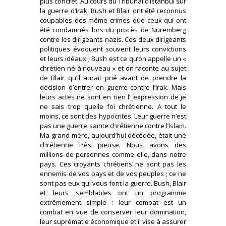
plus concret. Au cours du Tribunal d’Istanbul sur
la guerre d’Irak, Bush et Blair ont été reconnus
coupables des même crimes que ceux qui ont
été condamnés lors du procès de Nuremberg
contre les dirigeants nazis. Ces deux dirigeants
politiques évoquent souvent leurs convictions
et leurs idéaux ; Bush est ce qu’on appelle un «
chrétien né à nouveau » et on raconte au sujet
de Blair qu’il aurait prié avant de prendre la
décision d’entrer en guerre contre l’Irak. Mais
leurs actes ne sont en rien l’_expression de je
ne sais trop quelle foi chrétienne. A tout le
moins, ce sont des hypocrites. Leur guerre n’est
pas une guerre sainte chrétienne contre l’Islam.
Ma grand-mère, aujourd’hui décédée, était une
chrétienne très pieuse. Nous avons des
millions de personnes comme elle, dans notre
pays. Ces croyants chrétiens ne sont pas les
ennemis de vos pays et de vos peuples ; ce ne
sont pas eux qui vous font la guerre. Bush, Blair
et leurs semblables ont un programme
extrêmement simple : leur combat est un
combat en vue de conserver leur domination,
leur suprématie économique et il vise à assurer