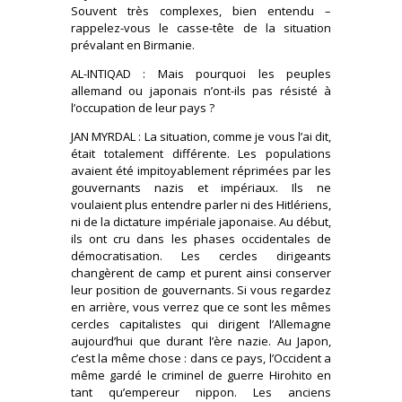
Souvent très complexes, bien entendu –
rappelez-vous le casse-tête de la situation
prévalant en Birmanie.
AL-INTIQAD : Mais pourquoi les peuples
allemand ou japonais n’ont-ils pas résisté à
l’occupation de leur pays ?
JAN MYRDAL : La situation, comme je vous l’ai dit,
était totalement différente. Les populations
avaient été impitoyablement réprimées par les
gouvernants nazis et impériaux. Ils ne
voulaient plus entendre parler ni des Hitlériens,
ni de la dictature impériale japonaise. Au début,
ils ont cru dans les phases occidentales de
démocratisation. Les cercles dirigeants
changèrent de camp et purent ainsi conserver
leur position de gouvernants. Si vous regardez
en arrière, vous verrez que ce sont les mêmes
cercles capitalistes qui dirigent l’Allemagne
aujourd’hui que durant l’ère nazie. Au Japon,
c’est la même chose : dans ce pays, l’Occident a
même gardé le criminel de guerre Hirohito en
tant qu’empereur nippon. Les anciens