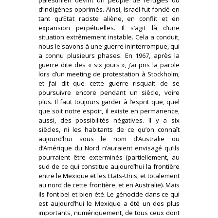
d’indigènes opprimés. Ainsi, Israël fut fondé en
tant qu’Etat raciste aliène, en conflit et en
expansion perpétuelles. Il s’agit là d’une
situation extrêmement instable. Cela a conduit,
nous le savons à une guerre ininterrompue, qui
a connu plusieurs phases. En 1967, après la
guerre dite des « six jours », j’ai pris la parole
lors d’un meeting de protestation à Stockholm,
et j’ai dit que cette guerre risquait de se
poursuivre encore pendant un siècle, voire
plus. Il faut toujours garder à l’esprit que, quel
que soit notre espoir, il existe en permanence,
aussi, des possibilités négatives. Il y a six
siècles, ni les habitants de ce qu’on connaît
aujourd’hui sous le nom d’Australie ou
d’Amérique du Nord n’auraient envisagé qu’ils
pourraient être exterminés (partiellement, au
sud de ce qui constitue aujourd’hui la frontière
entre le Mexique et les Etats-Unis, et totalement
au nord de cette frontière, et en Australie). Mais
ils l’ont bel et bien été. Le génocide dans ce qui
est aujourd’hui le Mexique a été un des plus
importants, numériquement, de tous ceux dont