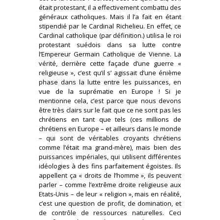
était protestant, il a effectivement combattu des
généraux catholiques. Mais il l’a fait en étant
stipendié par le Cardinal Richelieu. En effet, ce
Cardinal catholique (par définition.) utilisa le roi
protestant suédois dans sa lutte contre
l’Empereur Germain Catholique de Vienne. La
vérité, derrière cette façade d’une guerre «
religieuse », c’est qu’il s’ agissait d’une énième
phase dans la lutte entre les puissances, en
vue de la suprématie en Europe ! Si je
mentionne cela, c’est parce que nous devons
être très clairs sur le fait que ce ne sont pas les
chrétiens en tant que tels (ces millions de
chrétiens en Europe – et ailleurs dans le monde
– qui sont de véritables croyants chrétiens
comme l’était ma grand-mère), mais bien des
puissances impériales, qui utilisent différentes
idéologies à des fins parfaitement égoïstes. Ils
appellent ça « droits de l’homme », ils peuvent
parler – comme l’extrême droite religieuse aux
Etats-Unis – de leur « religion », mais en réalité,
c’est une question de profit, de domination, et
de contrôle de ressources naturelles. Ceci