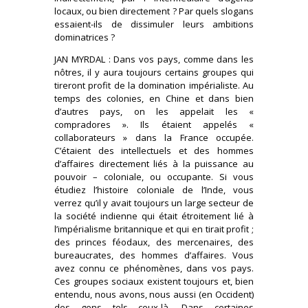
locaux, ou bien directement ? Par quels slogans
essaient-ils de dissimuler leurs ambitions
dominatrices ?
JAN MYRDAL : Dans vos pays, comme dans les
nôtres, il y aura toujours certains groupes qui
tireront profit de la domination impérialiste. Au
temps des colonies, en Chine et dans bien
d’autres pays, on les appelait les «
compradores ». Ils étaient appelés «
collaborateurs » dans la France occupée.
C’étaient des intellectuels et des hommes
d’affaires directement liés à la puissance au
pouvoir – coloniale, ou occupante. Si vous
étudiez l’histoire coloniale de l’Inde, vous
verrez qu’il y avait toujours un large secteur de
la société indienne qui était étroitement lié à
l’impérialisme britannique et qui en tirait profit ;
des princes féodaux, des mercenaires, des
bureaucrates, des hommes d’affaires. Vous
avez connu ce phénomènes, dans vos pays.
Ces groupes sociaux existent toujours et, bien
entendu, nous avons, nous aussi (en Occident)
des gens tels ceux-là. Dans certaines