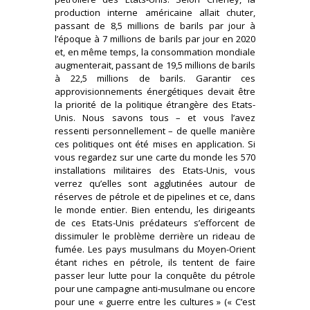
production interne américaine allait chuter,
passant de 8,5 millions de barils par jour à
l’époque à 7 millions de barils par jour en 2020
et, en même temps, la consommation mondiale
augmenterait, passant de 19,5 millions de barils
à 22,5 millions de barils. Garantir ces
approvisionnements énergétiques devait être
la priorité de la politique étrangère des Etats-
Unis. Nous savons tous – et vous l’avez
ressenti personnellement – de quelle manière
ces politiques ont été mises en application. Si
vous regardez sur une carte du monde les 570
installations militaires des Etats-Unis, vous
verrez qu’elles sont agglutinées autour de
réserves de pétrole et de pipelines et ce, dans
le monde entier. Bien entendu, les dirigeants
de ces Etats-Unis prédateurs s’efforcent de
dissimuler le problème derrière un rideau de
fumée. Les pays musulmans du Moyen-Orient
étant riches en pétrole, ils tentent de faire
passer leur lutte pour la conquête du pétrole
pour une campagne anti-musulmane ou encore
pour une « guerre entre les cultures » (« C’est