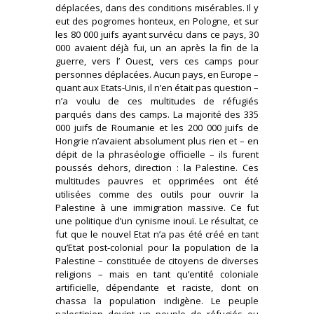
déplacées, dans des conditions misérables. Il y
eut des pogromes honteux, en Pologne, et sur
les 80 000 juifs ayant survécu dans ce pays, 30
000 avaient déjà fui, un an après la fin de la
guerre, vers l’ Ouest, vers ces camps pour
personnes déplacées. Aucun pays, en Europe –
quant aux Etats-Unis, il n’en était pas question –
n’a voulu de ces multitudes de réfugiés
parqués dans des camps. La majorité des 335
000 juifs de Roumanie et les 200 000 juifs de
Hongrie n’avaient absolument plus rien et – en
dépit de la phraséologie officielle – ils furent
poussés dehors, direction : la Palestine. Ces
multitudes pauvres et opprimées ont été
utilisées comme des outils pour ouvrir la
Palestine à une immigration massive. Ce fut
une politique d’un cynisme inouï. Le résultat, ce
fut que le nouvel Etat n’a pas été créé en tant
qu’Etat post-colonial pour la population de la
Palestine – constituée de citoyens de diverses
religions – mais en tant qu’entité coloniale
artificielle, dépendante et raciste, dont on
chassa la population indigène. Le peuple
palestinien devint un peuple de réfugiés ou