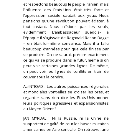
et respectons beaucoup le peuple iranien, mais
l’influence des Etats-Unis était très forte et
l’oppression sociale sautait aux yeux. Nous
pensions qu’une révolution pouvait éclater, à
tout instant. Nous n’étions pas les seuls,
évidemment. L’ambassadeur suédois- à
l’époque il s’agissait de Ragnvald Rason Bagge
– en était lui-même convaincu. Mais il a fallu
beaucoup d’années pour que cela finisse par
se produire. On ne saurait prédire exactement
ce qui va se produire dans le futur, même si on
peut voir certaines grandes lignes. De même,
on peut voir les lignes de conflits en train de
couver sous la cendre.
AL-INTIQAD : Les autres puissances régionales
et mondiales vont-elles se croiser les bras, et
regarder sans rien dire les Etats-Unis mener
leurs politiques agressives et expansionnistes
au Moyen-Orient ?
JAN MYRDAL : Ni la Russie, ni la Chine ne
supportent de gaîté de cour les bases militaires
américaines en Asie centrale. On retrouve, une