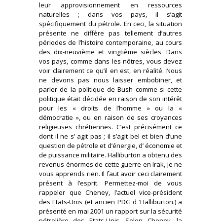
leur approvisionnement en ressources
naturelles ; dans vos pays, il s’agit
spécifiquement du pétrole. En ceci, la situation
présente ne diffère pas tellement d’autres
périodes de l’histoire contemporaine, au cours
des dix-neuvième et vingtième siècles. Dans
vos pays, comme dans les nôtres, vous devez
voir clairement ce qu’il en est, en réalité. Nous
ne devons pas nous laisser embobiner, et
parler de la politique de Bush comme si cette
politique était décidée en raison de son intérêt
pour les « droits de l’homme » ou la «
démocratie », ou en raison de ses croyances
religieuses chrétiennes. C’est précisément ce
dont il ne s’ agit pas ; il s’agit bel et bien d’une
question de pétrole et d’énergie, d’ économie et
de puissance militaire. Halliburton a obtenu des
revenus énormes de cette guerre en Irak, je ne
vous apprends rien. Il faut avoir ceci clairement
présent à l’esprit. Permettez-moi de vous
rappeler que Cheney, l’actuel vice-président
des Etats-Unis (et ancien PDG d ‘Halliburton.) a
présenté en mai 2001 un rapport sur la sécurité
pétrolière des Etats-Unis. Selon Cheney, la