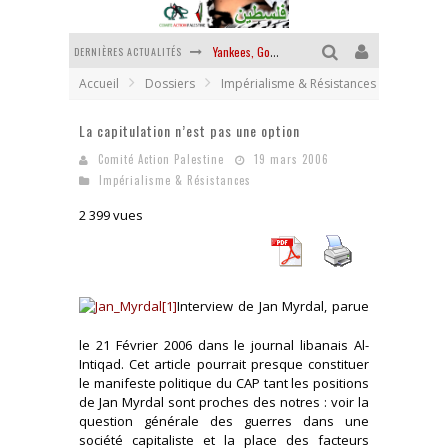
DERNIÈRES ACTUALITÉS
Yankees, Go home !
Accueil
Dossiers
Impérialisme & Résistances
Chantage terroriste
La capitulation n’est pas une option
La révolution ou rien
Comité Action Palestine
19 mars 2006
Des accords de paix sans le peuple et contre le peuple
Impérialisme & Résistances
La puissance américaine en peau de chagrin
2 399 vues
La banalité du mal colonial
Interview de Jan Myrdal, parue
le 21 Février 2006 dans le journal libanais Al-
Intiqad. Cet article pourrait presque constituer
le manifeste politique du CAP tant les positions
de Jan Myrdal sont proches des notres : voir la
question générale des guerres dans une
société capitaliste et la place des facteurs