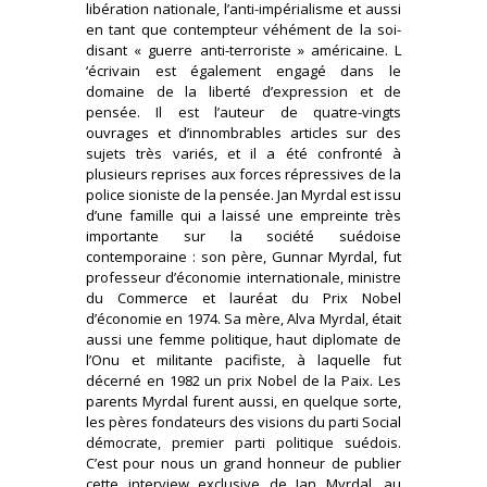
libération nationale, l’anti-impérialisme et aussi
en tant que contempteur véhément de la soi-
disant « guerre anti-terroriste » américaine. L
‘écrivain est également engagé dans le
domaine de la liberté d’expression et de
pensée. Il est l’auteur de quatre-vingts
ouvrages et d’innombrables articles sur des
sujets très variés, et il a été confronté à
plusieurs reprises aux forces répressives de la
police sioniste de la pensée. Jan Myrdal est issu
d’une famille qui a laissé une empreinte très
importante sur la société suédoise
contemporaine : son père, Gunnar Myrdal, fut
professeur d’économie internationale, ministre
du Commerce et lauréat du Prix Nobel
d’économie en 1974. Sa mère, Alva Myrdal, était
aussi une femme politique, haut diplomate de
l’Onu et militante pacifiste, à laquelle fut
décerné en 1982 un prix Nobel de la Paix. Les
parents Myrdal furent aussi, en quelque sorte,
les pères fondateurs des visions du parti Social
démocrate, premier parti politique suédois.
C’est pour nous un grand honneur de publier
cette interview exclusive de Jan Myrdal, au