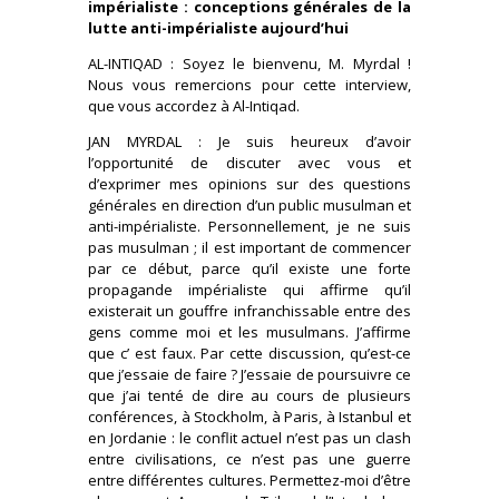
impérialiste : conceptions générales de la
lutte anti-impérialiste aujourd’hui
AL-INTIQAD : Soyez le bienvenu, M. Myrdal !
Nous vous remercions pour cette interview,
que vous accordez à Al-Intiqad.
JAN MYRDAL : Je suis heureux d’avoir
l’opportunité de discuter avec vous et
d’exprimer mes opinions sur des questions
générales en direction d’un public musulman et
anti-impérialiste. Personnellement, je ne suis
pas musulman ; il est important de commencer
par ce début, parce qu’il existe une forte
propagande impérialiste qui affirme qu’il
existerait un gouffre infranchissable entre des
gens comme moi et les musulmans. J’affirme
que c’ est faux. Par cette discussion, qu’est-ce
que j’essaie de faire ? J’essaie de poursuivre ce
que j’ai tenté de dire au cours de plusieurs
conférences, à Stockholm, à Paris, à Istanbul et
en Jordanie : le conflit actuel n’est pas un clash
entre civilisations, ce n’est pas une guerre
entre différentes cultures. Permettez-moi d’être