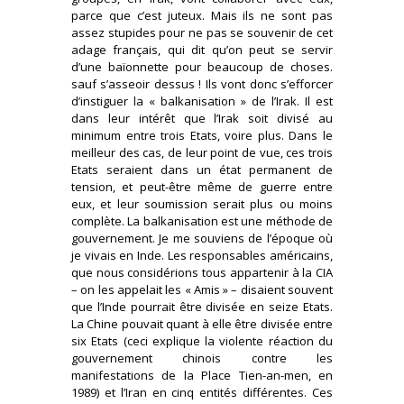
parce que c’est juteux. Mais ils ne sont pas
assez stupides pour ne pas se souvenir de cet
adage français, qui dit qu’on peut se servir
d’une baïonnette pour beaucoup de choses.
sauf s’asseoir dessus ! Ils vont donc s’efforcer
d’instiguer la « balkanisation » de l’Irak. Il est
dans leur intérêt que l’Irak soit divisé au
minimum entre trois Etats, voire plus. Dans le
meilleur des cas, de leur point de vue, ces trois
Etats seraient dans un état permanent de
tension, et peut-être même de guerre entre
eux, et leur soumission serait plus ou moins
complète. La balkanisation est une méthode de
gouvernement. Je me souviens de l’époque où
je vivais en Inde. Les responsables américains,
que nous considérions tous appartenir à la CIA
– on les appelait les « Amis » – disaient souvent
que l’Inde pourrait être divisée en seize Etats.
La Chine pouvait quant à elle être divisée entre
six Etats (ceci explique la violente réaction du
gouvernement chinois contre les
manifestations de la Place Tien-an-men, en
1989) et l’Iran en cinq entités différentes. Ces