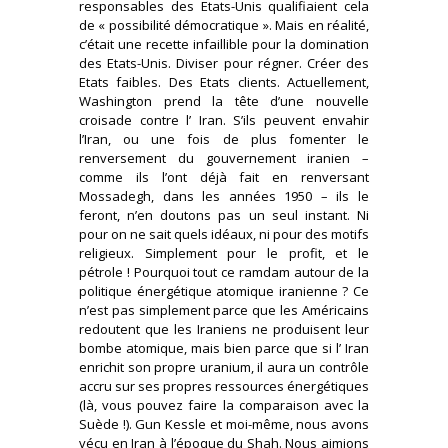
responsables des Etats-Unis qualifiaient cela
de « possibilité démocratique ». Mais en réalité,
c’était une recette infaillible pour la domination
des Etats-Unis. Diviser pour régner. Créer des
Etats faibles. Des Etats clients. Actuellement,
Washington prend la tête d’une nouvelle
croisade contre l’ Iran. S’ils peuvent envahir
l’Iran, ou une fois de plus fomenter le
renversement du gouvernement iranien –
comme ils l’ont déjà fait en renversant
Mossadegh, dans les années 1950 – ils le
feront, n’en doutons pas un seul instant. Ni
pour on ne sait quels idéaux, ni pour des motifs
religieux. Simplement pour le profit, et le
pétrole ! Pourquoi tout ce ramdam autour de la
politique énergétique atomique iranienne ? Ce
n’est pas simplement parce que les Américains
redoutent que les Iraniens ne produisent leur
bombe atomique, mais bien parce que si l’ Iran
enrichit son propre uranium, il aura un contrôle
accru sur ses propres ressources énergétiques
(là, vous pouvez faire la comparaison avec la
Suède !). Gun Kessle et moi-même, nous avons
vécu en Iran à l’époque du Shah. Nous aimions