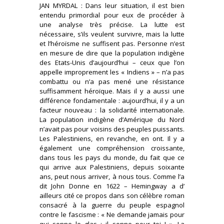
JAN MYRDAL : Dans leur situation, il est bien
entendu primordial pour eux de procéder à
une analyse très précise. La lutte est
nécessaire, s’ils veulent survivre, mais la lutte
et l’héroïsme ne suffisent pas. Personne n’est
en mesure de dire que la population indigène
des Etats-Unis d’aujourd’hui – ceux que l’on
appelle improprement les « Indiens » – n’a pas
combattu ou n’a pas mené une résistance
suffisamment héroïque. Mais il y a aussi une
différence fondamentale : aujourd’hui, il y a un
facteur nouveau : la solidarité internationale.
La population indigène d’Amérique du Nord
n’avait pas pour voisins des peuples puissants.
Les Palestiniens, en revanche, en ont. Il y a
également une compréhension croissante,
dans tous les pays du monde, du fait que ce
qui arrive aux Palestiniens, depuis soixante
ans, peut nous arriver, à nous tous. Comme l’a
dit John Donne en 1622 – Hemingway a d’
ailleurs cité ce propos dans son célèbre roman
consacré à la guerre du peuple espagnol
contre le fascisme : « Ne demande jamais pour
qui sonne le glas : il sonne pour toi ! ». La