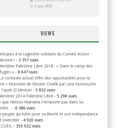
Comité Action Palestine
5 juin 2026
VIEWS
rticipez à la cagnotte solidaire du Comité Action
lestine !
- 3 357 vues
lendrier Palestine Libre 2018 : « Dans le camp des
fugiés »
- 8 647 vues
Le contexte actuel offre des opportunités pour la
tte » Interview de Mounir Chafik par Lina Kennouche
 Tayeb El Mestari
- 5 832 vues
lendrier 2014 Palestine Libre
- 5 296 vues
e que Nelson Mandela n’emporte pas dans sa
ombe…
- 6 386 vues
 peuple qui lutte pour sa liberté et son indépendance
t invincible
- 4 920 vues
CCUEIL
- 355 032 vues