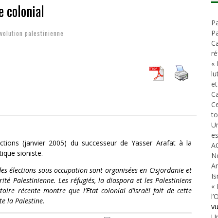
e colonial
A GUERRE DÉMOGRAPHIQUE
Pa
volution palestinienne
Pa
ONIAL
Ca
ré
« 
lu
et
Ca
C
t
Un
es
ctions (janvier 2005) du successeur de Yasser Arafat à la
A
tique sioniste.
N
An
es élections sous occupation sont organisées en Cisjordanie et
Is
é Palestinienne. Les réfugiés, la diaspora et les Palestiniens
« 
toire récente montre que l’Etat colonial d’Israël fait de cette
l’
e la Palestine.
v
Un