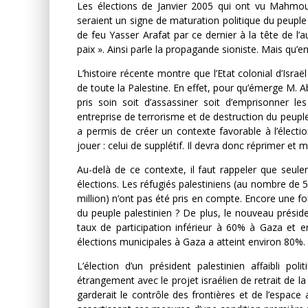
Les élections de Janvier 2005 qui ont vu Mahmo
seraient un signe de maturation politique du peupl
de feu Yasser Arafat par ce dernier à la tête de l’a
paix ». Ainsi parle la propagande sioniste. Mais qu’en
L’histoire récente montre que l’Etat colonial d’Isra
de toute la Palestine. En effet, pour qu’émerge M. A
pris soin soit d’assassiner soit d’emprisonner le
entreprise de terrorisme et de destruction du peuple 
a permis de créer un contexte favorable à l’électi
jouer : celui de supplétif. Il devra donc réprimer et
Au-delà de ce contexte, il faut rappeler que seule
élections. Les réfugiés palestiniens (au nombre de 5 
million) n’ont pas été pris en compte. Encore une fo
du peuple palestinien ? De plus, le nouveau préside
taux de participation inférieur à 60% à Gaza et e
élections municipales à Gaza a atteint environ 80%.
L’élection d’un président palestinien affaibli po
étrangement avec le projet israélien de retrait de la 
garderait le contrôle des frontières et de l’espace 