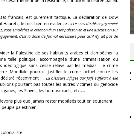
: le désarmement de la résistance, condition acceptée par M.
SANS LE
’Etat français, est purement tactique. La déclaration de Dow
 PEUPLE
LA BANALITÉ DU MAL COLONIAL
al Haaretz, le met bien en évidence :
« Le sens du désengagement
juillet 2026
Comité Action Palestine
1 août 2026
z, vous empêchez la création d’un Etat palestinien et une discussion sur
engagement, c’est la dose de formol nécessaire pour qu’il n’y ait pas de
 vider la Palestine de ses habitants arabes et d’empêcher la
d’une telle politique, accompagnée d’une criminalisation du
s idéologique sans cesse relayé par les médias : le crime
re Mondiale pourrait justifier le crime actuel contre les
 a déclaré récemment :
« La blessure infligée aux Juifs suffirait à elle
oublions pourtant pas toutes les autres victimes du génocide
 Tsiganes, les Slaves, les homosexuels, etc…..
 devons plus que jamais rester mobilisés tout en soutenant :
 peuple palestinien,
colonialiste.