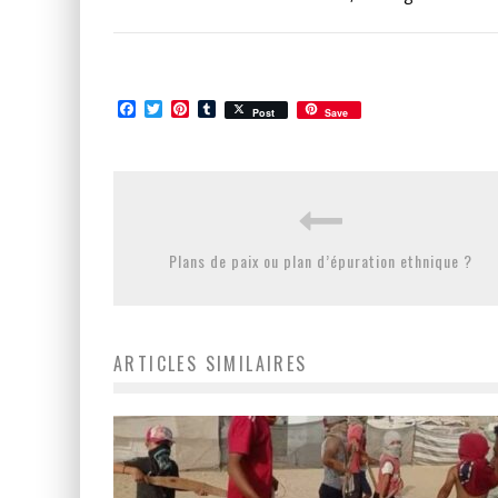
Facebook
Twitter
Pinterest
Tumblr
Post
Save
Plans de paix ou plan d’épuration ethnique ?
ARTICLES SIMILAIRES