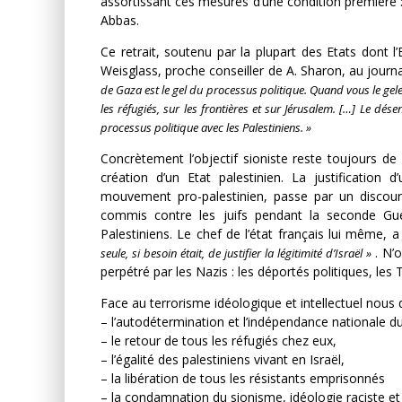
assortissant ces mesures d’une condition première 
Abbas.
DES ACCORDS DE PAIX 
Ce retrait, soutenu par la plupart des Etats dont l
PEUPLE ET CONTRE LE
Weisglass, proche conseiller de A. Sharon, au journ
Comité Action Palestine
3 
de Gaza est le gel du processus politique. Quand vous le gele
les réfugiés, sur les frontières et sur Jérusalem. […] Le dés
processus politique avec les Palestiniens. »
Concrètement l’objectif sioniste reste toujours de
création d’un Etat palestinien. La justification 
mouvement pro-palestinien, passe par un discour
commis contre les juifs pendant la seconde Guer
Palestiniens. Le chef de l’état français lui même,
. N’
seule, si besoin était, de justifier la légitimité d’Israël »
perpétré par les Nazis : les déportés politiques, les
Face au terrorisme idéologique et intellectuel nous
– l’autodétermination et l’indépendance nationale du
– le retour de tous les réfugiés chez eux,
– l’égalité des palestiniens vivant en Israël,
– la libération de tous les résistants emprisonnés
– la condamnation du sionisme, idéologie raciste et 