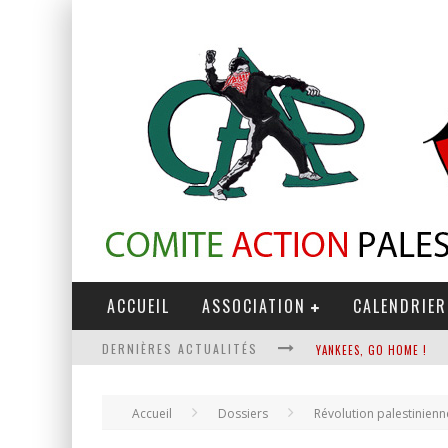
ACCUEIL
ASSOCIATION
CALENDRIER
YANKEES, GO HOME !
DERNIÈRES ACTUALITÉS
CHANTAGE TERRORISTE
LA RÉVOLUTION OU RIEN
Accueil
Dossiers
Révolution palestinienn