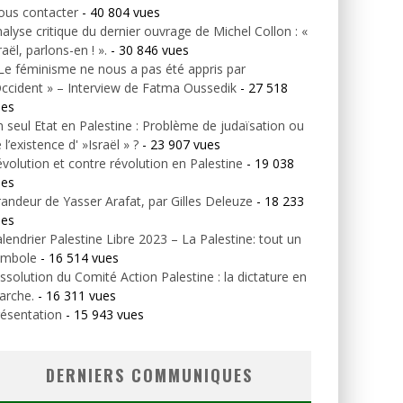
ous contacter
- 40 804 vues
alyse critique du dernier ouvrage de Michel Collon : «
raël, parlons-en ! ».
- 30 846 vues
Le féminisme ne nous a pas été appris par
Occident » – Interview de Fatma Oussedik
- 27 518
ues
 seul Etat en Palestine : Problème de judaïsation ou
 l’existence d' »Israël » ?
- 23 907 vues
volution et contre révolution en Palestine
- 19 038
ues
andeur de Yasser Arafat, par Gilles Deleuze
- 18 233
ues
lendrier Palestine Libre 2023 – La Palestine: tout un
ymbole
- 16 514 vues
ssolution du Comité Action Palestine : la dictature en
arche.
- 16 311 vues
ésentation
- 15 943 vues
DERNIERS COMMUNIQUES