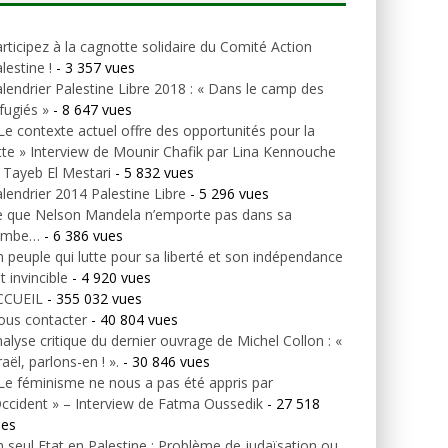
rticipez à la cagnotte solidaire du Comité Action
lestine !
- 3 357 vues
lendrier Palestine Libre 2018 : « Dans le camp des
fugiés »
- 8 647 vues
Le contexte actuel offre des opportunités pour la
tte » Interview de Mounir Chafik par Lina Kennouche
 Tayeb El Mestari
- 5 832 vues
lendrier 2014 Palestine Libre
- 5 296 vues
e que Nelson Mandela n’emporte pas dans sa
ombe…
- 6 386 vues
 peuple qui lutte pour sa liberté et son indépendance
t invincible
- 4 920 vues
CCUEIL
- 355 032 vues
ous contacter
- 40 804 vues
alyse critique du dernier ouvrage de Michel Collon : «
raël, parlons-en ! ».
- 30 846 vues
Le féminisme ne nous a pas été appris par
Occident » – Interview de Fatma Oussedik
- 27 518
ues
 seul Etat en Palestine : Problème de judaïsation ou