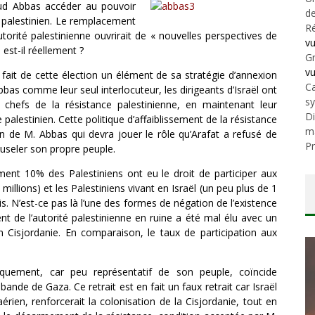
ud Abbas accéder au pouvoir
de
e palestinien. Le remplacement
Ré
utorité palestinienne ouvrirait de « nouvelles perspectives de
v
 est-il réellement ?
Gr
v
ël fait de cette élection un élément de sa stratégie d’annexion
Ca
bbas comme leur seul interlocuteur, les dirigeants d’Israël ont
s
s chefs de la résistance palestinienne, en maintenant leur
Di
palestinien. Cette politique d’affaiblissement de la résistance
m
on de M. Abbas qui devra jouer le rôle qu’Arafat a refusé de
Pr
 museler son propre peuple.
ment 10% des Palestiniens ont eu le droit de participer aux
millions) et les Palestiniens vivant en Israël (un peu plus de 1
is. N’est-ce pas là l’une des formes de négation de l’existence
nt de l’autorité palestinienne en ruine a été mal élu avec un
n Cisjordanie. En comparaison, le taux de participation aux
litiquement, car peu représentatif de son peuple, coïncide
bande de Gaza. Ce retrait est en fait un faux retrait car Israël
aérien, renforcerait la colonisation de la Cisjordanie, tout en