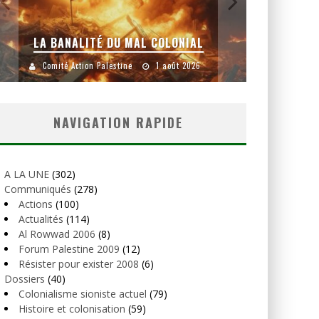
YANKEES, GO HOME !
Comité Action Palestine
26 juillet 2026
NAVIGATION RAPIDE
A LA UNE
(302)
Communiqués
(278)
Actions
(100)
Actualités
(114)
Al Rowwad 2006
(8)
Forum Palestine 2009
(12)
Résister pour exister 2008
(6)
Dossiers
(40)
Colonialisme sioniste actuel
(79)
Histoire et colonisation
(59)