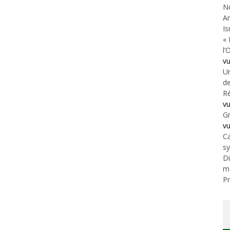
N
An
Is
« 
l’
v
Un
de
Ré
v
Gr
v
Ca
s
Di
m
Pr