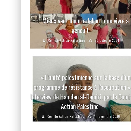
Mieux vaut mourir debout que vivre à
genou !
Comité Action Palestine
20 octobre 2024
« L’unité palestinienne sur la base d’un
programme de résistance à l’occupation »
Interview de Hamdan al-Damiri, par le Comi
Action Palestine
Comité Action Palestine
4 novembre 2016