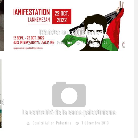
Résister au colonialisme
Comité Action Palestine
15 octobre 2022
.
té
La centralité de la cause palestinienne
Comité Action Palestine
1 décembre 2013