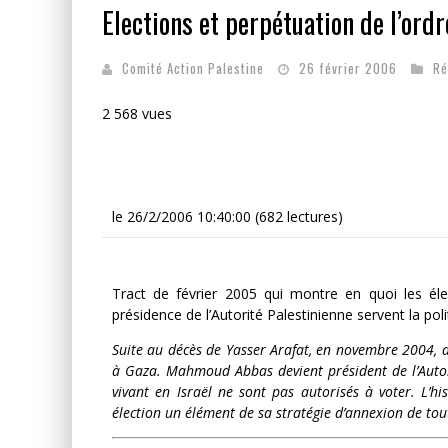
Elections et perpétuation de l’ordr
LA GUERRE SIONISTE, L
Comité Action Palestine
26 février 2006
Ré
LA BANALITÉ DU MAL COL
2 568 vues
le 26/2/2006 10:40:00 (682 lectures)
Tract de février 2005 qui montre en quoi les éle
présidence de l’Autorité Palestinienne servent la poli
Suite au décès de Yasser Arafat, en novembre 2004, d
à Gaza. Mahmoud Abbas devient président de l’Autorit
vivant en Israël ne sont pas autorisés à voter. L’his
élection un élément de sa stratégie d’annexion de tout